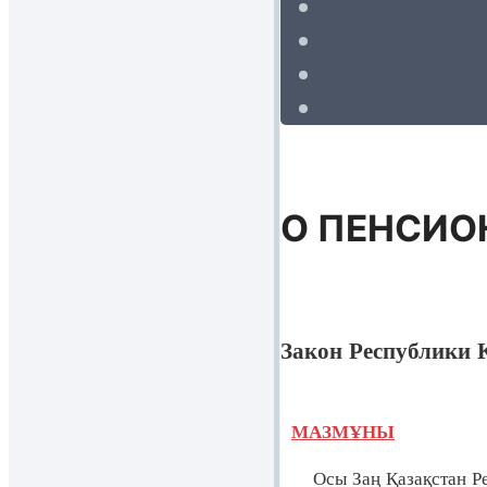
О ПЕНСИО
Закон Республики К
МАЗМҰНЫ
Осы Заң Қазақстан Респ