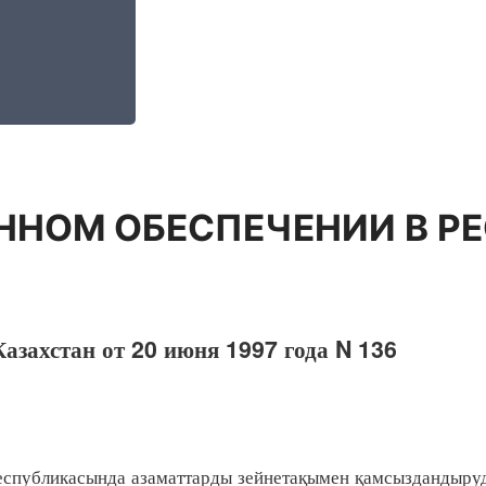
ННОМ ОБЕСПЕЧЕНИИ В Р
азахстан от 20 июня 1997 года N 136
убликасында азаматтарды зейнетақымен қамсыздандырудың 