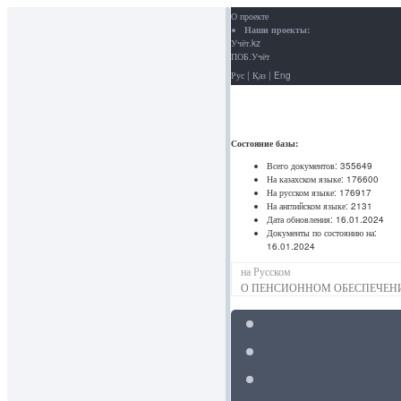
О проекте
Наши проекты:
Учёт.kz
ПОБ.Учёт
Рус
|
Қаз
|
Eng
Состояние базы:
Всего документов:
355649
На казахском языке:
176600
На русском языке:
176917
На английском языке:
2131
Дата обновления:
16.01.2024
Документы по состоянию на:
16.01.2024
на Русском
О ПЕНСИОННОМ ОБЕСПЕЧЕНИ