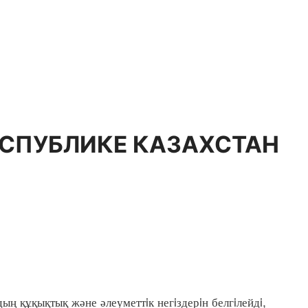
ЕСПУБЛИКЕ КАЗАХСТАН
құқықтық және әлеуметтiк негiздерiн белгiлейдi,