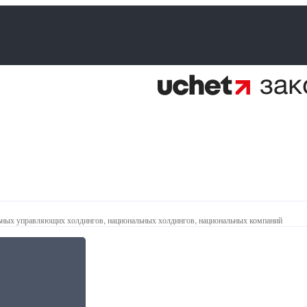
ьных управляющих холдингов, национальных холдингов, национальных компаний