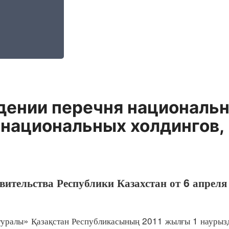
дении перечня националь
 национальных холдингов
ительства Республики Казахстан от 6 апреля
ралы» Қазақстан Республикасының 2011 жылғы 1 науры