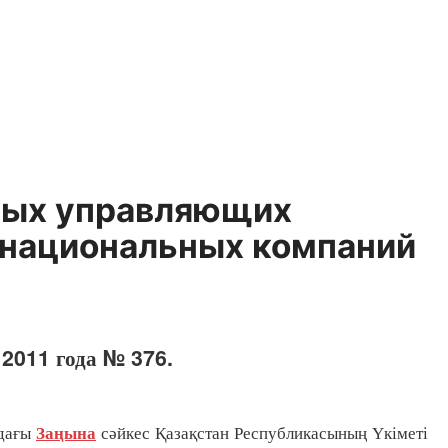
ных управляющих
, национальных компаний
 2011 года № 376.
здағы
сәйкес Қазақстан Республикасының Үкіметі
Заңына