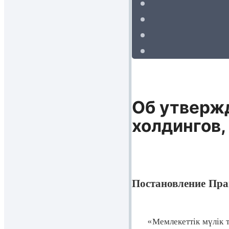
Об утверж
холдингов,
Постановление Прав
«Мемлекеттік мүлік ту