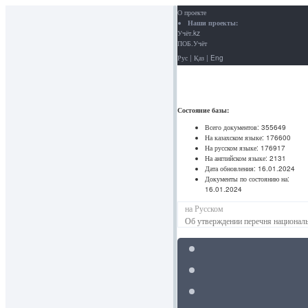
О проекте
Наши проекты:
Учёт.kz
ПОБ.Учёт
Рус
|
Қаз
|
Eng
Состояние базы:
Всего документов:
355649
На казахском языке:
176600
На русском языке:
176917
На английском языке:
2131
Дата обновления:
16.01.2024
Документы по состоянию на:
16.01.2024
на Русском
Об утверждении перечня национал