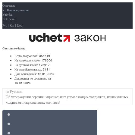
О проекте
Наши проекты:
Учёт.kz
ПОБ.Учёт
Рус
|
Қаз
|
Eng
Состояние базы:
Всего документов:
355649
На казахском языке:
176600
На русском языке:
176917
На английском языке:
2131
Дата обновления:
16.01.2024
Документы по состоянию на:
16.01.2024
на Русском
Об утверждении перечня национальных управляющих холдингов, национальных
холдингов, национальных компаний