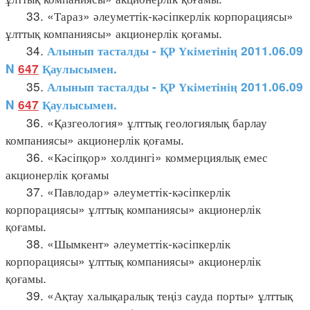
33. «Тараз» әлеуметтік-кәсіпкерлік корпорациясы»
ұлттық компаниясы» акционерлік қоғамы.
34.
Алынып тасталды - ҚР Үкіметінің 2011.06.09
N
647
Қаулысымен.
35.
Алынып тасталды - ҚР Үкіметінің 2011.06.09
N
647
Қаулысымен.
36. «Қазгеология» ұлттық геологиялық барлау
компаниясы» акционерлік қоғамы.
36. «Кәсіпқор» холдингі» коммерциялық емес
акционерлік қоғамы
37. «Павлодар» әлеуметтік-кәсіпкерлік
корпорациясы» ұлттық компаниясы» акционерлік
қоғамы.
38. «Шымкент» әлеуметтік-кәсіпкерлік
корпорациясы» ұлттық компаниясы» акционерлік
қоғамы.
39. «Ақтау халықаралық теңіз сауда порты» ұлттық