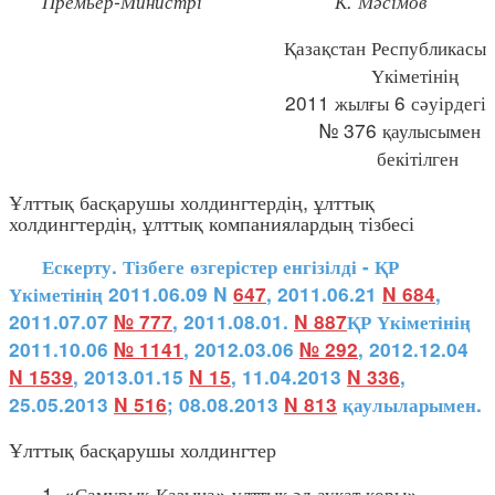
Премьер-Министрі К. Мәсімов
Қазақстан Республикасы
Үкіметінің
2011 жылғы 6 сәуірдегі
№ 376 қаулысымен
бекітілген
Ұлттық басқарушы холдингтердің, ұлттық
холдингтердің, ұлттық компаниялардың тізбесі
Ескерту. Тізбеге өзгерістер енгізілді - ҚР
Үкіметінің 2011.06.09 N
647
, 2011.06.21
N 684
,
2011.07.07
№ 777
, 2011.08.01.
N 887
ҚР Үкіметінің
2011.10.06
№ 1141
, 2012.03.06
№ 292
, 2012.12.04
N 1539
, 2013.01.15
N 15
, 11.04.2013
N 336
,
25.05.2013
N 516
; 08.08.2013
N 813
қаулыларымен.
Ұлттық басқарушы холдингтер
1. «Самұрық-Қазына» ұлттық әл-ауқат қоры»