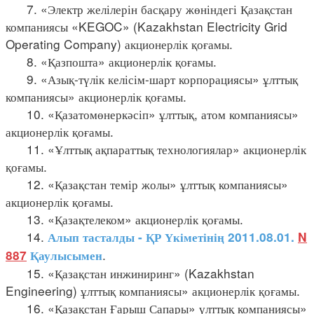
7. «Электр желілерін басқару жөніндегі Қазақстан
компаниясы «KEGOC» (Kazakhstan Electricity Grid
Operating Company) акционерлік қоғамы.
8. «Қазпошта» акционерлік қоғамы.
9. «Азық-түлік келісім-шарт корпорациясы» ұлттық
компаниясы» акционерлік қоғамы.
10. «Қазатомөнеркәсіп» ұлттық, атом компаниясы»
акционерлік қоғамы.
11. «Ұлттық ақпараттық технологиялар» акционерлік
қоғамы.
12. «Қазақстан темір жолы» ұлттық компаниясы»
акционерлік қоғамы.
13. «Қазақтелеком» акционерлік қоғамы.
14.
Алып тасталды - ҚР Үкіметінің 2011.08.01.
N
.
887
Қаулысымен
15. «Қазақстан инжиниринг» (Kazakhstan
Engineering) ұлттық компаниясы» акционерлік қоғамы.
16. «Қазақстан Ғарыш Сапары» үлттық компаниясы»