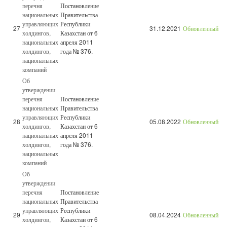
перечня
Постановление
национальных
Правительства
управляющих
Республики
27
31.12.2021
Обновленный
холдингов,
Казахстан от 6
национальных
апреля 2011
холдингов,
года № 376.
национальных
компаний
Об
утверждении
перечня
Постановление
национальных
Правительства
управляющих
Республики
28
05.08.2022
Обновленный
холдингов,
Казахстан от 6
национальных
апреля 2011
холдингов,
года № 376.
национальных
компаний
Об
утверждении
перечня
Постановление
национальных
Правительства
управляющих
Республики
29
08.04.2024
Обновленный
холдингов,
Казахстан от 6