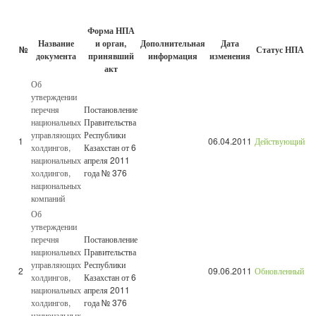
Форма НПА
Название
и орган,
Дополнительная
Дата
№
Статус НПА
документа
принявший
информация
изменения
акт
Об
утверждении
перечня
Постановление
национальных
Правительства
управляющих
Республики
1
06.04.2011
Действующий
холдингов,
Казахстан от 6
национальных
апреля 2011
холдингов,
года № 376
национальных
компаний
Об
утверждении
перечня
Постановление
национальных
Правительства
управляющих
Республики
2
09.06.2011
Обновленный
холдингов,
Казахстан от 6
национальных
апреля 2011
холдингов,
года № 376
национальных