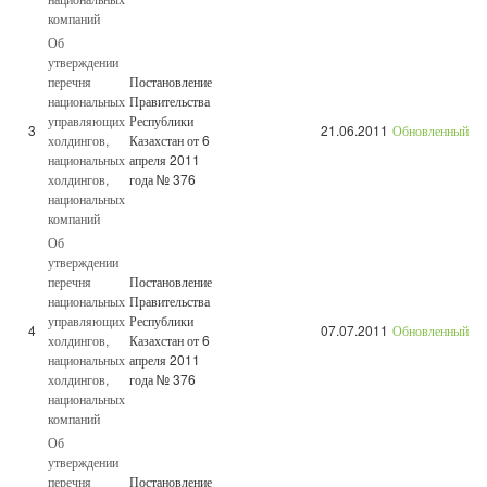
компаний
Об
утверждении
перечня
Постановление
национальных
Правительства
управляющих
Республики
3
21.06.2011
Обновленный
холдингов,
Казахстан от 6
национальных
апреля 2011
холдингов,
года № 376
национальных
компаний
Об
утверждении
перечня
Постановление
национальных
Правительства
управляющих
Республики
4
07.07.2011
Обновленный
холдингов,
Казахстан от 6
национальных
апреля 2011
холдингов,
года № 376
национальных
компаний
Об
утверждении
перечня
Постановление