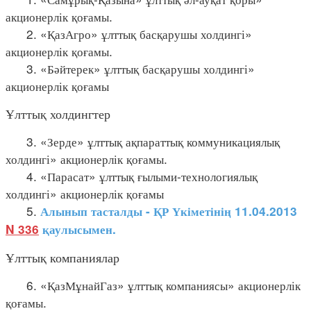
акционерлік қоғамы.
2. «ҚазАгро» ұлттық басқарушы холдингі»
акционерлік қоғамы.
3. «Бәйтерек» ұлттық басқарушы холдингі»
акционерлік қоғамы
Ұлттық холдингтер
3. «Зерде» ұлттық ақпараттық коммуникациялық
холдингі» акционерлік қоғамы.
4. «Парасат» ұлттық ғылыми-технологиялық
холдингі» акционерлік қоғамы
5.
Алынып тасталды - ҚР Үкіметінің 11.04.2013
N 336
қаулысымен.
Ұлттық компаниялар
6. «ҚазМұнайГаз» ұлттық компаниясы» акционерлік
қоғамы.