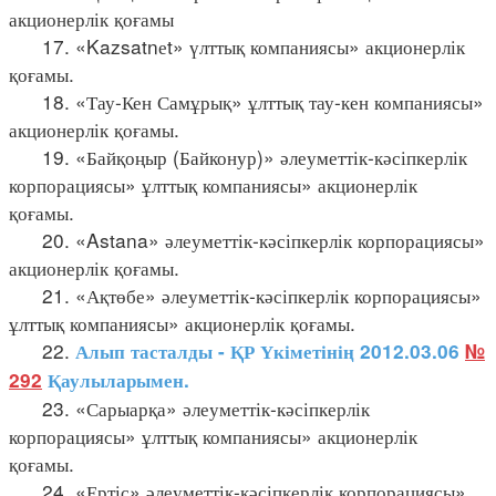
акционерлік қоғамы
17. «Kazsatnеt» үлттық компаниясы» акционерлік
қоғамы.
18. «Тау-Кен Самұрық» ұлттық тау-кен компаниясы»
акционерлік қоғамы.
19. «Байқоңыр (Байконур)» әлеуметтік-кәсіпкерлік
корпорациясы» ұлттық компаниясы» акционерлік
қоғамы.
20. «Astana» әлеуметтік-кәсіпкерлік корпорациясы»
акционерлік қоғамы.
21. «Ақтөбе» әлеуметтік-кәсіпкерлік корпорациясы»
ұлттық компаниясы» акционерлік қоғамы.
22.
Алып тасталды - ҚР Үкіметінің 2012.03.06
№
292
Қаулыларымен.
23. «Сарыарқа» әлеуметтік-кәсіпкерлік
корпорациясы» ұлттық компаниясы» акционерлік
қоғамы.
24. «Ертіс» әлеуметтік-кәсіпкерлік корпорациясы»