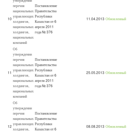
утверждении
перечня
Постановление
национальных
Правительства
управляющих
Республики
10
11.04.2013
Обновленный
холдингов,
Казахстан от 6
национальных
апреля 2011
холдингов,
года № 376
национальных
компаний
Об
утверждении
перечня
Постановление
национальных
Правительства
управляющих
Республики
11
25.05.2013
Обновленный
холдингов,
Казахстан от 6
национальных
апреля 2011
холдингов,
года № 376
национальных
компаний
Об
утверждении
перечня
Постановление
национальных
Правительства
управляющих
Республики
12
08.08.2013
Обновленный
холдингов,
Казахстан от 6