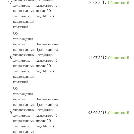
17
10.03.2017
Обновленный
холдингов,
Казахстан от 6
национальных
апреля 2011
холдингов,
года № 376
национальных
компаний
Об
утверждении
перечня
Постановление
национальных
Правительства
управляющих
Республики
18
14.07.2017
Обновленный
холдингов,
Казахстан от 6
национальных
апреля 2011
холдингов,
года № 376.
национальных
компаний
Об
утверждении
перечня
Постановление
национальных
Правительства
управляющих
Республики
19
03.09.2018
Обновленный
холдингов,
Казахстан от 6
национальных
апреля 2011
холдингов,
года № 376.
национальных