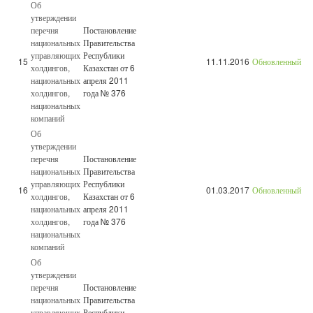
Об
утверждении
перечня
Постановление
национальных
Правительства
управляющих
Республики
15
11.11.2016
Обновленный
холдингов,
Казахстан от 6
национальных
апреля 2011
холдингов,
года № 376
национальных
компаний
Об
утверждении
перечня
Постановление
национальных
Правительства
управляющих
Республики
16
01.03.2017
Обновленный
холдингов,
Казахстан от 6
национальных
апреля 2011
холдингов,
года № 376
национальных
компаний
Об
утверждении
перечня
Постановление
национальных
Правительства
управляющих
Республики