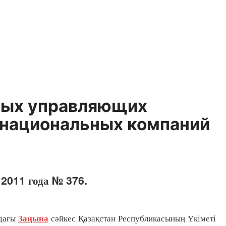
ных управляющих
, национальных компаний
 2011 года № 376.
здағы
сәйкес Қазақстан Республикасының Үкіметі
Заңына