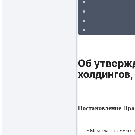
Об утверж
холдингов,
Постановление Прав
«Мемлекеттік мүлік ту