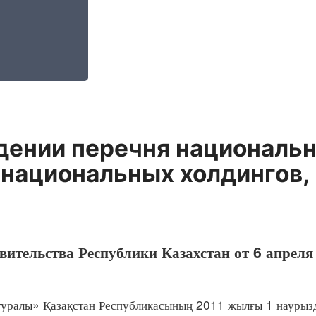
дении перечня националь
 национальных холдингов
ительства Республики Казахстан от 6 апреля
ралы» Қазақстан Республикасының 2011 жылғы 1 науры