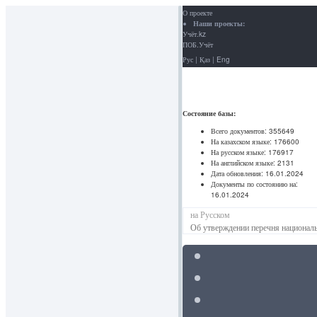
О проекте
Наши проекты:
Учёт.kz
ПОБ.Учёт
Рус
|
Қаз
|
Eng
Состояние базы:
Всего документов:
355649
На казахском языке:
176600
На русском языке:
176917
На английском языке:
2131
Дата обновления:
16.01.2024
Документы по состоянию на:
16.01.2024
на Русском
Об утверждении перечня национал