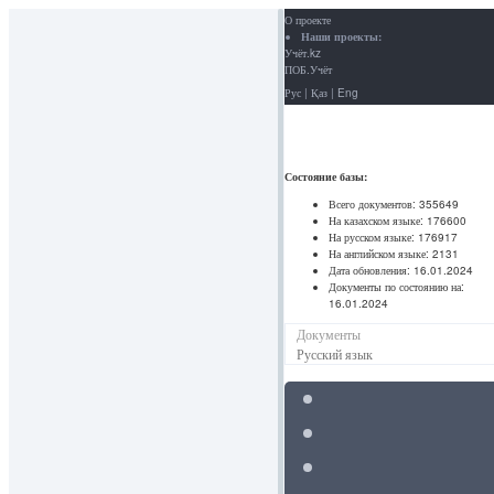
О проекте
Наши проекты:
Учёт.kz
ПОБ.Учёт
Рус
|
Қаз
|
Eng
Состояние базы:
Всего документов:
355649
На казахском языке:
176600
На русском языке:
176917
На английском языке:
2131
Дата обновления:
16.01.2024
Документы по состоянию на:
16.01.2024
Документы
Русский язык