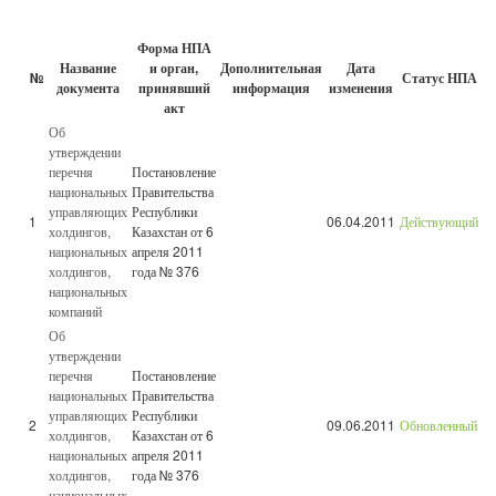
Форма НПА
Название
и орган,
Дополнительная
Дата
№
Статус НПА
документа
принявший
информация
изменения
акт
Об
утверждении
перечня
Постановление
национальных
Правительства
управляющих
Республики
1
06.04.2011
Действующий
холдингов,
Казахстан от 6
национальных
апреля 2011
холдингов,
года № 376
национальных
компаний
Об
утверждении
перечня
Постановление
национальных
Правительства
управляющих
Республики
2
09.06.2011
Обновленный
холдингов,
Казахстан от 6
национальных
апреля 2011
холдингов,
года № 376
национальных