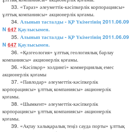
33. «Тараз» әлеуметтік-кәсіпкерлік корпорациясы»
ұлттық компаниясы» акционерлік қоғамы.
34.
Алынып тасталды - ҚР Үкіметінің 2011.06.09
N
647
Қаулысымен.
35.
Алынып тасталды - ҚР Үкіметінің 2011.06.09
N
647
Қаулысымен.
36. «Қазгеология» ұлттық геологиялық барлау
компаниясы» акционерлік қоғамы.
36. «Кәсіпқор» холдингі» коммерциялық емес
акционерлік қоғамы
37. «Павлодар» әлеуметтік-кәсіпкерлік
корпорациясы» ұлттық компаниясы» акционерлік
қоғамы.
38. «Шымкент» әлеуметтік-кәсіпкерлік
корпорациясы» ұлттық компаниясы» акционерлік
қоғамы.
39. «Ақтау халықаралық теңіз сауда порты» ұлттық