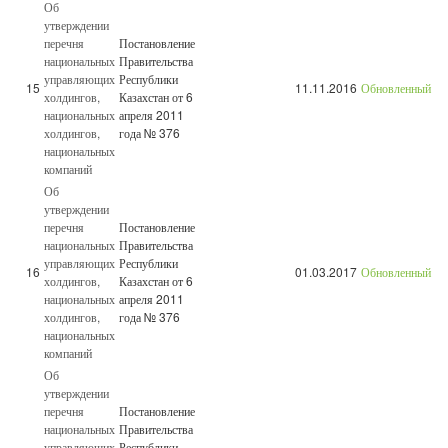
Об
утверждении
перечня
Постановление
национальных
Правительства
управляющих
Республики
15
11.11.2016
Обновленный
холдингов,
Казахстан от 6
национальных
апреля 2011
холдингов,
года № 376
национальных
компаний
Об
утверждении
перечня
Постановление
национальных
Правительства
управляющих
Республики
16
01.03.2017
Обновленный
холдингов,
Казахстан от 6
национальных
апреля 2011
холдингов,
года № 376
национальных
компаний
Об
утверждении
перечня
Постановление
национальных
Правительства
управляющих
Республики