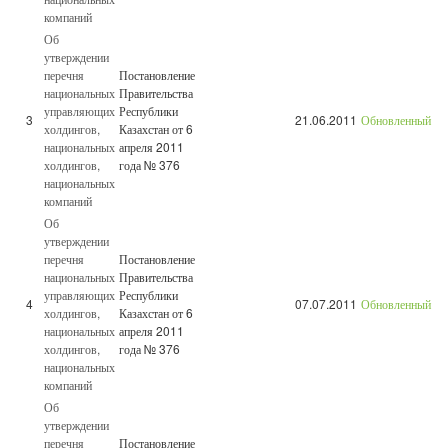
компаний
Об
утверждении
перечня
Постановление
национальных
Правительства
управляющих
Республики
3
21.06.2011
Обновленный
холдингов,
Казахстан от 6
национальных
апреля 2011
холдингов,
года № 376
национальных
компаний
Об
утверждении
перечня
Постановление
национальных
Правительства
управляющих
Республики
4
07.07.2011
Обновленный
холдингов,
Казахстан от 6
национальных
апреля 2011
холдингов,
года № 376
национальных
компаний
Об
утверждении
перечня
Постановление