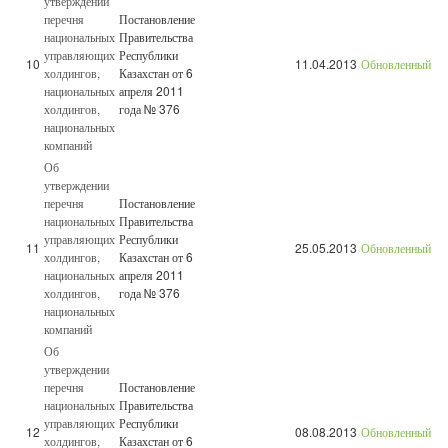
утверждении
перечня
Постановление
национальных
Правительства
управляющих
Республики
10
11.04.2013
Обновленный
холдингов,
Казахстан от 6
национальных
апреля 2011
холдингов,
года № 376
национальных
компаний
Об
утверждении
перечня
Постановление
национальных
Правительства
управляющих
Республики
11
25.05.2013
Обновленный
холдингов,
Казахстан от 6
национальных
апреля 2011
холдингов,
года № 376
национальных
компаний
Об
утверждении
перечня
Постановление
национальных
Правительства
управляющих
Республики
12
08.08.2013
Обновленный
холдингов,
Казахстан от 6