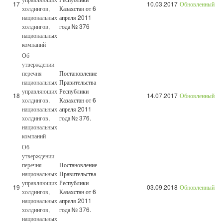
17
10.03.2017
Обновленный
холдингов,
Казахстан от 6
национальных
апреля 2011
холдингов,
года № 376
национальных
компаний
Об
утверждении
перечня
Постановление
национальных
Правительства
управляющих
Республики
18
14.07.2017
Обновленный
холдингов,
Казахстан от 6
национальных
апреля 2011
холдингов,
года № 376.
национальных
компаний
Об
утверждении
перечня
Постановление
национальных
Правительства
управляющих
Республики
19
03.09.2018
Обновленный
холдингов,
Казахстан от 6
национальных
апреля 2011
холдингов,
года № 376.
национальных