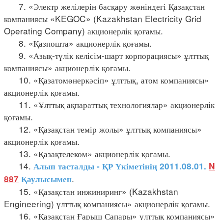
7. «Электр желілерін басқару жөніндегі Қазақстан
компаниясы «KEGOC» (Kazakhstan Electricity Grid
Operating Company) акционерлік қоғамы.
8. «Қазпошта» акционерлік қоғамы.
9. «Азық-түлік келісім-шарт корпорациясы» ұлттық
компаниясы» акционерлік қоғамы.
10. «Қазатомөнеркәсіп» ұлттық, атом компаниясы»
акционерлік қоғамы.
11. «Ұлттық ақпараттық технологиялар» акционерлік
қоғамы.
12. «Қазақстан темір жолы» ұлттық компаниясы»
акционерлік қоғамы.
13. «Қазақтелеком» акционерлік қоғамы.
14.
Алып тасталды - ҚР Үкіметінің 2011.08.01.
N
.
887
Қаулысымен
15. «Қазақстан инжиниринг» (Kazakhstan
Engineering) ұлттық компаниясы» акционерлік қоғамы.
16. «Қазақстан Ғарыш Сапары» үлттық компаниясы»