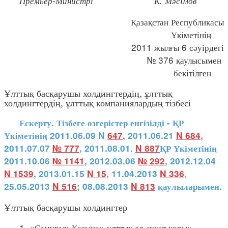
Премьер-Министрі К. Мәсімов
Қазақстан Республикасы
Үкіметінің
2011 жылғы 6 сәуірдегі
№ 376 қаулысымен
бекітілген
Ұлттық басқарушы холдингтердің, ұлттық
холдингтердің, ұлттық компаниялардың тізбесі
Ескерту. Тізбеге өзгерістер енгізілді - ҚР
Үкіметінің 2011.06.09 N
647
, 2011.06.21
N 684
,
2011.07.07
№ 777
, 2011.08.01.
N 887
ҚР Үкіметінің
2011.10.06
№ 1141
, 2012.03.06
№ 292
, 2012.12.04
N 1539
, 2013.01.15
N 15
, 11.04.2013
N 336
,
25.05.2013
N 516
; 08.08.2013
N 813
қаулыларымен.
Ұлттық басқарушы холдингтер
1. «Самұрық-Қазына» ұлттық әл-ауқат қоры»