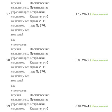
перечня
Постановление
национальных
Правительства
управляющих
Республики
27
31.12.2021
Обновленный
холдингов,
Казахстан от 6
национальных
апреля 2011
холдингов,
года № 376.
национальных
компаний
Об
утверждении
перечня
Постановление
национальных
Правительства
управляющих
Республики
28
05.08.2022
Обновленный
холдингов,
Казахстан от 6
национальных
апреля 2011
холдингов,
года № 376.
национальных
компаний
Об
утверждении
перечня
Постановление
национальных
Правительства
управляющих
Республики
29
08.04.2024
Обновленный
холдингов,
Казахстан от 6