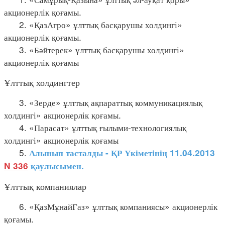
акционерлік қоғамы.
2. «ҚазАгро» ұлттық басқарушы холдингі»
акционерлік қоғамы.
3. «Бәйтерек» ұлттық басқарушы холдингі»
акционерлік қоғамы
Ұлттық холдингтер
3. «Зерде» ұлттық ақпараттық коммуникациялық
холдингі» акционерлік қоғамы.
4. «Парасат» ұлттық ғылыми-технологиялық
холдингі» акционерлік қоғамы
5.
Алынып тасталды - ҚР Үкіметінің 11.04.2013
N 336
қаулысымен.
Ұлттық компаниялар
6. «ҚазМұнайГаз» ұлттық компаниясы» акционерлік
қоғамы.