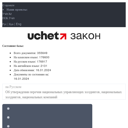
О проекте
Наши проекты:
Учёт.kz
ПОБ.Учёт
Рус
|
Қаз
|
Eng
Состояние базы:
Всего документов:
355649
На казахском языке:
176600
На русском языке:
176917
На английском языке:
2131
Дата обновления:
16.01.2024
Документы по состоянию на:
16.01.2024
на Русском
Об утверждении перечня национальных управляющих холдингов, национальных
холдингов, национальных компаний