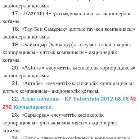
акционерлік қоғамы
17. «Kazsatnеt» үлттық компаниясы» акционерлік
қоғамы.
18. «Тау-Кен Самұрық» ұлттық тау-кен компаниясы»
акционерлік қоғамы.
19. «Байқоңыр (Байконур)» әлеуметтік-кәсіпкерлік
корпорациясы» ұлттық компаниясы» акционерлік
қоғамы.
20. «Astana» әлеуметтік-кәсіпкерлік корпорациясы»
акционерлік қоғамы.
21. «Ақтөбе» әлеуметтік-кәсіпкерлік корпорациясы»
ұлттық компаниясы» акционерлік қоғамы.
22.
Алып тасталды - ҚР Үкіметінің 2012.03.06
№
292
Қаулыларымен.
23. «Сарыарқа» әлеуметтік-кәсіпкерлік
корпорациясы» ұлттық компаниясы» акционерлік
қоғамы.
24. «Ертіс» әлеуметтік-кәсіпкерлік корпорациясы»