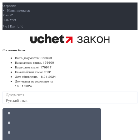
О проекте
Наши проекты:
Учёт.kz
ПОБ.Учёт
Рус
|
Қаз
|
Eng
Состояние базы:
Всего документов:
355649
На казахском языке:
176600
На русском языке:
176917
На английском языке:
2131
Дата обновления:
16.01.2024
Документы по состоянию на:
16.01.2024
Документы
Русский язык