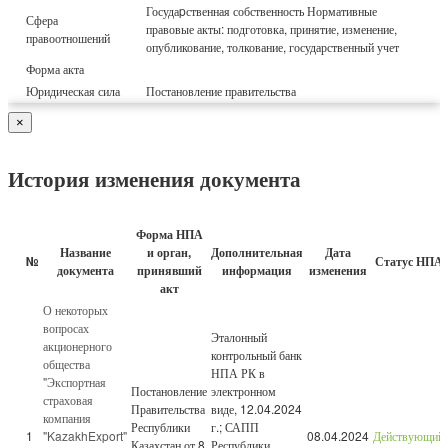
Госудаpственная собственность Нормативные
Сфера
правовые акты: подготовка, принятие, изменение,
правоотношений
опубликование, толкование, государственный учет
Форма акта
Юридическая сила
Постановление правительства
×
История изменения документа
Форма НПА
Название
и орган,
Дополнительная
Дата
№
Статус НПА
документа
принявший
информация
изменения
акт
О некоторых
вопросах
Эталонный
акционерного
контрольный банк
общества
НПА РК в
"Экспортная
Постановление
электронном
страховая
Правительства
виде, 12.04.2024
компания
Республики
г.; САПП
1
"KazakhExport"
08.04.2024
Действующий
Казахстан от 8
Республики