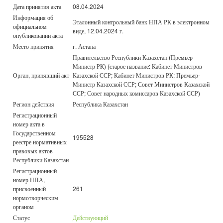
Дата принятия акта
08.04.2024
Информация об
Эталонный контрольный банк НПА РК в электронном
официальном
виде, 12.04.2024 г.
опубликовании акта
Место принятия
г. Астана
Правительство Республики Казахстан (Премьер-
Министр РК) (старое название: Кабинет Министров
Орган, принявший акт
Казахской ССР; Кабинет Министров РК; Премьер-
Министр Казахской ССР; Совет Министров Казахской
ССР; Совет народных комиссаров Казахской ССР)
Регион действия
Республика Казахстан
Регистрационный
номер акта в
Государственном
195528
реестре нормативных
правовых актов
Республики Казахстан
Регистрационный
номер НПА,
присвоенный
261
нормотворческим
органом
Статус
Действующий