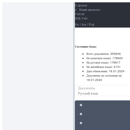
О проекте
Наши проекты:
Учёт.kz
ПОБ.Учёт
Рус
|
Қаз
|
Eng
Состояние базы:
Всего документов:
355649
На казахском языке:
176600
На русском языке:
176917
На английском языке:
2131
Дата обновления:
16.01.2024
Документы по состоянию на:
16.01.2024
Документы
Русский язык