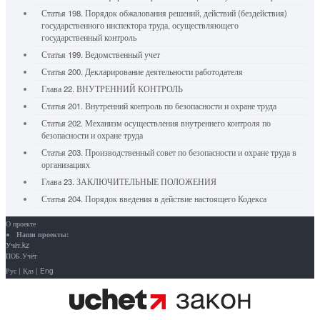
Статья 198. Порядок обжалования решений, действий (бездействия)
государственного инспектора труда, осуществляющего
государственный контроль
Статья 199. Ведомственный учет
Статья 200. Декларирование деятельности работодателя
Глава 22. ВНУТРЕННИЙ КОНТРОЛЬ
Статья 201. Внутренний контроль по безопасности и охране труда
Статья 202. Механизм осуществления внутреннего контроля по
безопасности и охране труда
Статья 203. Производственный совет по безопасности и охране труда в
организациях
Глава 23. ЗАКЛЮЧИТЕЛЬНЫЕ ПОЛОЖЕНИЯ
Статья 204. Порядок введения в действие настоящего Кодекса
О проекте
Наши проекты:
Учёт.kz
ПОБ.Учёт
Рус
|
Қаз
|
Eng