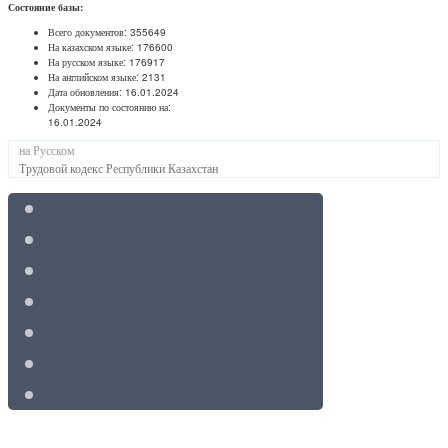
Состояние базы:
Всего документов:
355649
На казахском языке:
176600
На русском языке:
176917
На английском языке:
2131
Дата обновления:
16.01.2024
Документы по состоянию на:
16.01.2024
на Русском
Трудовой кодекс Республики Казахстан