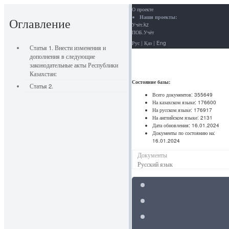
О проекте
Наши проекты:
Оглавление
Учёт.kz
ПОБ.Учёт
Рус
|
Қаз
|
Eng
Статья 1. Внести изменения и
дополнения в следующие
законодательные акты Республики
Казахстан:
Состояние базы:
Статья 2.
Всего документов:
355649
На казахском языке:
176600
На русском языке:
176917
На английском языке:
2131
Дата обновления:
16.01.2024
Документы по состоянию на:
16.01.2024
Документы
Русский язык