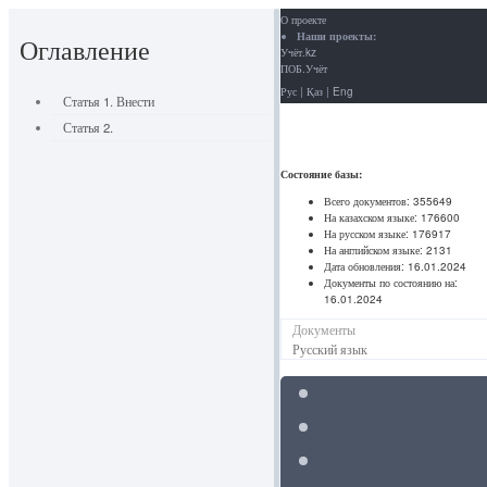
О проекте
Наши проекты:
Оглавление
Учёт.kz
ПОБ.Учёт
Рус
|
Қаз
|
Eng
Статья 1. Внести
Статья 2.
Состояние базы:
Всего документов:
355649
На казахском языке:
176600
На русском языке:
176917
На английском языке:
2131
Дата обновления:
16.01.2024
Документы по состоянию на:
16.01.2024
Документы
Русский язык