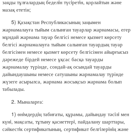
заңды тұлғалардың беделiн түсiретiн, қорлайтын және
мазақ ететін;
5) Қазақстан Республикасының заңымен
жарнамалауға тыйым салынған тауарлар жарнамасы, егер
мұндай жарнама тауар белгісі немесе қызмет көрсету
белгісі жарнамалауға тыйым салынған тауардың тауар
белгісімен немесе қызмет көрсету белгісімен айырғысыз
дәрежеде бірдей немесе ұқсас басқа тауарды
жарнамалау түрінде, сондай-ақ осындай тауарды
дайындаушыны немесе сатушыны жарнамалау түрінде
жүзеге асырылса, жарнама жосықсыз жарнама болып
табылады.
2. Мыналарға:
1) өнiмдердiң табиғаты, құрамы, дайындау тәсiлi мен
күнi, мақсаты, тұтыну қасиеттерi, пайдалану шарттары,
сәйкестiк сертификатының, сертификат белгiлерiнiң және