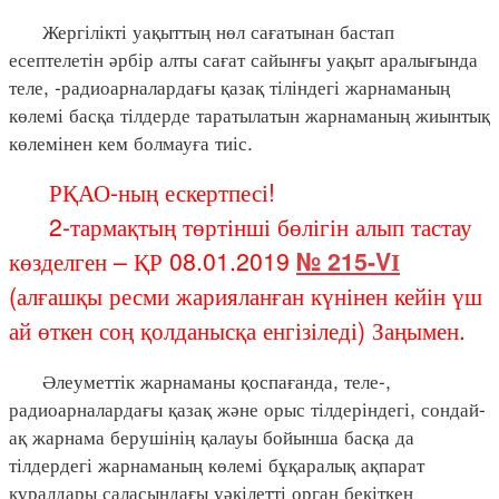
Жергілікті уақыттың нөл сағатынан бастап
есептелетін әрбір алты сағат сайынғы уақыт аралығында
теле, -радиоарналардағы қазақ тіліндегі жарнаманың
көлемі басқа тілдерде таратылатын жарнаманың жиынтық
көлемінен кем болмауға тиіс.
РҚАО-ның ескертпесі!
2-тармақтың төртінші бөлігін алып тастау
көзделген – ҚР 08.01.2019
№ 215-VІ
(алғашқы ресми жарияланған күнінен кейін үш
ай өткен соң қолданысқа енгізіледі) Заңымен.
Әлеуметтік жарнаманы қоспағанда, теле-,
радиоарналардағы қазақ және орыс тілдеріндегі, сондай-
ақ жарнама берушінің қалауы бойынша басқа да
тілдердегі жарнаманың көлемі бұқаралық ақпарат
құралдары саласындағы уәкілетті орган бекіткен