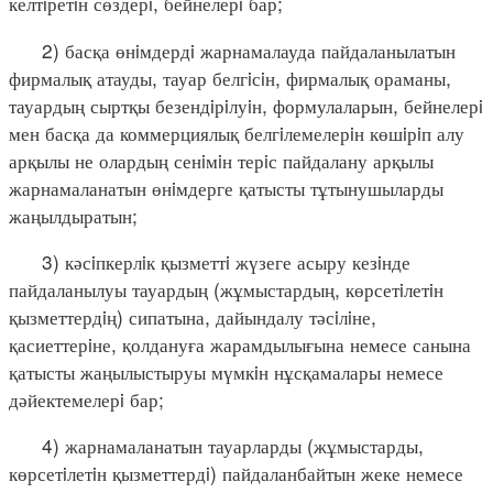
келтiретiн сөздерi, бейнелерi бар;
2) басқа өнiмдердi жарнамалауда пайдаланылатын
фирмалық атауды, тауар белгiсiн, фирмалық ораманы,
тауардың сыртқы безендiрiлуiн, формулаларын, бейнелерi
мен басқа да коммерциялық белгiлемелерiн көшiрiп алу
арқылы не олардың сенiмiн терiс пайдалану арқылы
жарнамаланатын өнiмдерге қатысты тұтынушыларды
жаңылдыратын;
3) кәсiпкерлiк қызметтi жүзеге асыру кезiнде
пайдаланылуы тауардың (жұмыстардың, көрсетiлетiн
қызметтердiң) сипатына, дайындалу тәсiлiне,
қасиеттерiне, қолдануға жарамдылығына немесе санына
қатысты жаңылыстыруы мүмкiн нұсқамалары немесе
дәйектемелерi бар;
4) жарнамаланатын тауарларды (жұмыстарды,
көрсетiлетiн қызметтердi) пайдаланбайтын жеке немесе