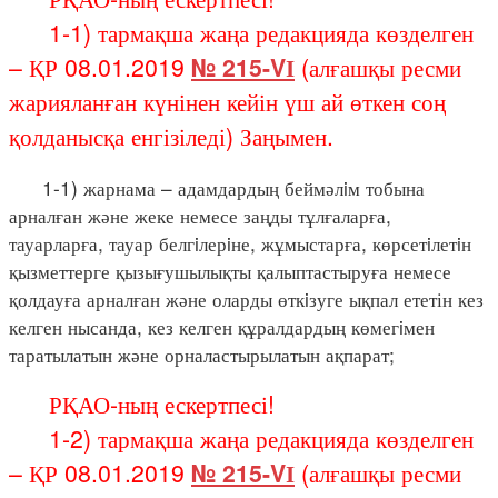
1-1) тармақша жаңа редакцияда көзделген
– ҚР 08.01.2019
№ 215-VІ
(алғашқы ресми
жарияланған күнінен кейін үш ай өткен соң
қолданысқа енгізіледі) Заңымен.
1-1) жарнама – адамдардың беймәлiм тобына
арналған және жеке немесе заңды тұлғаларға,
тауарларға, тауар белгiлерiне, жұмыстарға, көрсетiлетiн
қызметтерге қызығушылықты қалыптастыруға немесе
қолдауға арналған және оларды өткiзуге ықпал ететін кез
келген нысанда, кез келген құралдардың көмегiмен
таратылатын және орналастырылатын ақпарат;
РҚАО-ның ескертпесі!
1-2) тармақша жаңа редакцияда көзделген
– ҚР 08.01.2019
№ 215-VІ
(алғашқы ресми