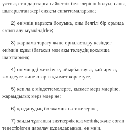
ұлттық стандарттарға сәйкестiк белгiлерiнiң болуы, саны,
шығарылған жерi сияқты сипаттамаларына;
2) өнiмнің нарықта болуына, оны белгiлi бiр орында
сатып алу мүмкiндiгiне;
3) жарнама тарату және орналастыру кезiндегi
өнiмнiң құны (бағасы) мен ақы төлеудiң қосымша
шарттарына;
4) өнiмдердi жеткiзуге, айырбастауға, қайтаруға,
жөндеуге және оларға қызмет көрсетуге;
5) кепiлдiк мiндеттемелерге, қызмет мерзiмдерiне,
жарамдылық мерзiмдерiне;
6) қолданудың болжамды нәтижелерiне;
7) заңды тұлғаның зияткерлiк қызметiнiң және соған
теңестiрiлген даралау құралдарының, өнiмнiң,