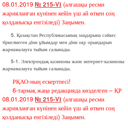
08.01.2019
№ 215-VІ
(алғашқы ресми
жарияланған күнінен кейін үш ай өткен соң
қолданысқа енгізіледі) Заңымен.
5. Қазақстан Республикасының заңдарына сәйкес
тiркелмеген дiни ұйымдар мен дiни оқу орындарын
жарнамалауға тыйым салынады.
5-1. Электрондық казиноны және интернет-казиноны
жарнамалауға тыйым салынады.
РҚАО-ның ескертпесі!
6-тармақ жаңа редакцияда көзделген – ҚР
08.01.2019
№ 215-VІ
(алғашқы ресми
жарияланған күнінен кейін үш ай өткен соң
қолданысқа енгізіледі) Заңымен.