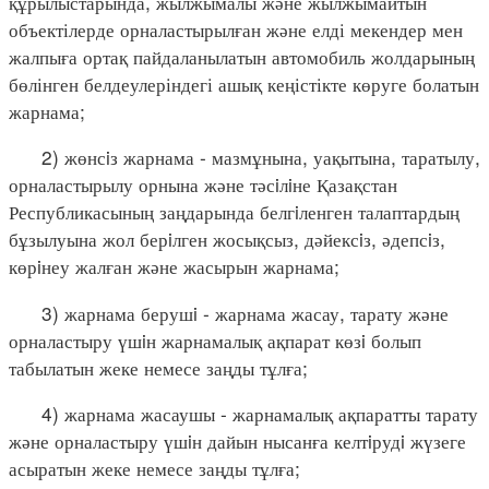
құрылыстарында, жылжымалы және жылжымайтын
объектілерде орналастырылған және елді мекендер мен
жалпыға ортақ пайдаланылатын автомобиль жолдарының
бөлінген белдеулеріндегі ашық кеңістікте көруге болатын
жарнама;
2) жөнсiз жарнама - мазмұнына, уақытына, таратылу,
орналастырылу орнына және тәсiлiне Қазақстан
Республикасының заңдарында белгiленген талаптардың
бұзылуына жол берiлген жосықсыз, дәйексiз, әдепсiз,
көрiнеу жалған және жасырын жарнама;
3) жарнама берушi - жарнама жасау, тарату және
орналастыру үшiн жарнамалық ақпарат көзi болып
табылатын жеке немесе заңды тұлға;
4) жарнама жасаушы - жарнамалық ақпаратты тарату
және орналастыру үшiн дайын нысанға келтiрудi жүзеге
асыратын жеке немесе заңды тұлға;