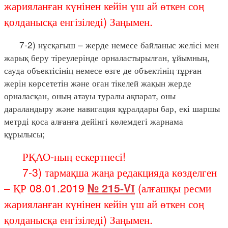
жарияланған күнінен кейін үш ай өткен соң
қолданысқа енгізіледі) Заңымен.
7-2) нұсқағыш – жерде немесе байланыс желісі мен
жарық беру тіреулерінде орналастырылған, ұйымның,
сауда объектісінің немесе өзге де объектінің тұрған
жерін көрсететін және оған тікелей жақын жерде
орналасқан, оның атауы туралы ақпарат, оны
дараландыру және навигация құралдары бар, екі шаршы
метрді қоса алғанға дейінгі көлемдегі жарнама
құрылысы;
РҚАО-ның ескертпесі!
7-3) тармақша жаңа редакцияда көзделген
– ҚР 08.01.2019
№ 215-VІ
(алғашқы ресми
жарияланған күнінен кейін үш ай өткен соң
қолданысқа енгізіледі) Заңымен.