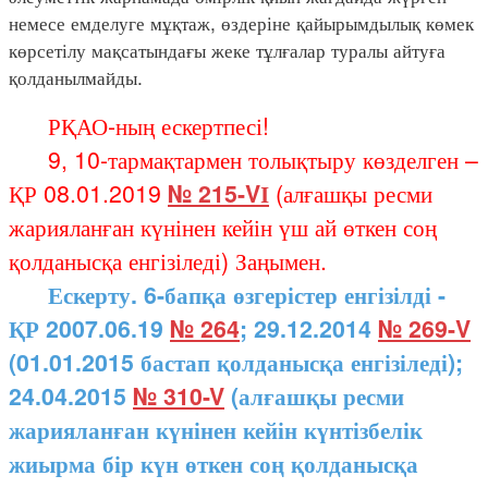
немесе емделуге мұқтаж, өздеріне қайырымдылық көмек
көрсетілу мақсатындағы жеке тұлғалар туралы айтуға
қолданылмайды.
РҚАО-ның ескертпесі!
9, 10-тармақтармен толықтыру көзделген –
ҚР 08.01.2019
№ 215-VІ
(алғашқы ресми
жарияланған күнінен кейін үш ай өткен соң
қолданысқа енгізіледі) Заңымен.
Ескерту. 6-бапқа өзгерістер енгізілді -
ҚР 2007.06.19
№ 264
; 29.12.2014
№ 269-V
(01.01.2015 бастап қолданысқа енгізіледі);
24.04.2015
№ 310-V
(алғашқы ресми
жарияланған күнінен кейін күнтізбелік
жиырма бір күн өткен соң қолданысқа