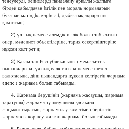
теңеулердi, бейнелердi пайдалану арқылы жалпыға
бірдей қабылдаған iзгілік пен мораль нормаларын
бұзатын мәтiндiк, көрiнiстi, дыбыстық ақпаратты
қамтитын;
2) ұлттық немесе әлемдiк игiлiк болып табылатын
өнер, мәдениет объектiлеріне, тарих ескерткіштерiне
нұқсан келтiретiн;
3) Қазақстан Республикасының мемлекеттiк
нышандарына, ұлттық валютасына немесе шетел
валютасына, дiни нышандарға нұқсан келтiретiн жарнама
әдепсiз жарнама болып табылады.
4. Жарнама берушiнiң (жарнама жасаушы, жарнама
таратушы) жарнама тұтынушыны қасақана
жаңылыстыратын, жарнамалау көмегiмен берiлетiн
жарнамасы көрiнеу жалған жарнама болып табылады.
5. Радио, теле, бейне, дыбыс және кино өнiмдерiнде,