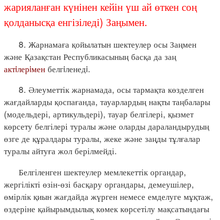
жарияланған күнінен кейін үш ай өткен соң
қолданысқа енгізіледі) Заңымен.
8. Жарнамаға қойылатын шектеулер осы Заңмен
және Қазақстан Республикасының басқа да заң
актiлерiмен
белгiленедi.
8. Әлеуметтік жарнамада, осы тармақта көзделген
жағдайларды қоспағанда, тауарлардың нақты таңбалары
(модельдері, артикульдері), тауар белгілері, қызмет
көрсету белгілері туралы және оларды дараландырудың
өзге де құралдары туралы, жеке және заңды тұлғалар
туралы айтуға жол берілмейді.
Белгіленген шектеулер мемлекеттік органдар,
жергілікті өзін-өзі басқару органдары, демеушілер,
өмірлік қиын жағдайда жүрген немесе емделуге мұқтаж,
өздеріне қайырымдылық көмек көрсетілу мақсатындағы