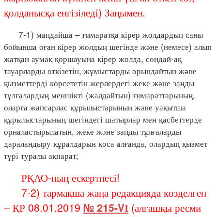
қолданысқа енгізіледі) Заңымен.
7-1) маңдайша – ғимаратқа кірер жолдардың саны
бойынша оған кірер жолдың шегінде және (немесе) алып
жатқан аумақ қоршауына кірер жолда, сондай-ақ
тауарларды өткізетін, жұмыстарды орындайтын және
қызметтерді көрсететін жерлердегі жеке және заңды
тұлғалардың меншікті (жалдайтын) ғимараттарының,
оларға жапсарлас құрылыстарының және уақытша
құрылыстарының шегіндегі шатырлар мен қасбеттерде
орналастырылатын, жеке және заңды тұлғаларды
дараландыру құралдарын қоса алғанда, олардың қызмет
түрі туралы ақпарат;
РҚАО-ның ескертпесі!
7-2) тармақша жаңа редакцияда көзделген
– ҚР 08.01.2019
№ 215-VІ
(алғашқы ресми