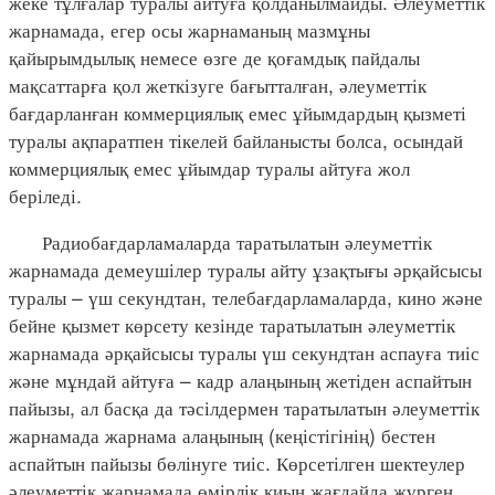
жеке тұлғалар туралы айтуға қолданылмайды. Әлеуметтік
жарнамада, егер осы жарнаманың мазмұны
қайырымдылық немесе өзге де қоғамдық пайдалы
мақсаттарға қол жеткізуге бағытталған, әлеуметтік
бағдарланған коммерциялық емес ұйымдардың қызметі
туралы ақпаратпен тікелей байланысты болса, осындай
коммерциялық емес ұйымдар туралы айтуға жол
беріледі.
Радиобағдарламаларда таратылатын әлеуметтік
жарнамада демеушілер туралы айту ұзақтығы әрқайсысы
туралы – үш секундтан, телебағдарламаларда, кино және
бейне қызмет көрсету кезінде таратылатын әлеуметтік
жарнамада әрқайсысы туралы үш секундтан аспауға тиіс
және мұндай айтуға – кадр алаңының жетіден аспайтын
пайызы, ал басқа да тәсілдермен таратылатын әлеуметтік
жарнамада жарнама алаңының (кеңістігінің) бестен
аспайтын пайызы бөлінуге тиіс. Көрсетілген шектеулер
әлеуметтік жарнамада өмірлік қиын жағдайда жүрген