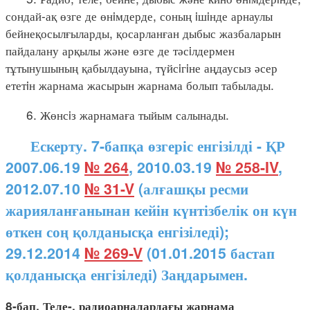
сондай-ақ өзге де өнiмдерде, соның iшiнде арнаулы
бейнеқосылғыларды, қосарланған дыбыс жазбаларын
пайдалану арқылы және өзге де тәсiлдермен
тұтынушының қабылдауына, түйсiгiне аңдаусыз әсер
ететiн жарнама жасырын жарнама болып табылады.
6. Жөнсiз жарнамаға тыйым салынады.
Ескерту. 7-бапқа өзгеріс енгізілді - ҚР
2007.06.19
№ 264
, 2010.03.19
№ 258-IV
,
2012.07.10
№ 31-V
(алғашқы ресми
жарияланғанынан кейін күнтізбелік он күн
өткен соң қолданысқа енгізіледі);
29.12.2014
№ 269-V
(01.01.2015 бастап
қолданысқа енгізіледі) Заңдарымен.
8-бап. Теле-, радиоарналардағы жарнама