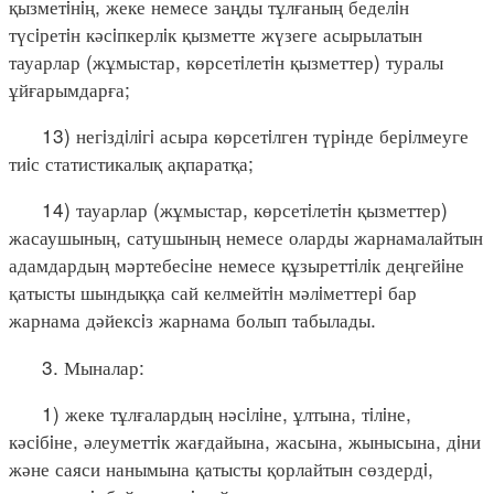
қызметiнiң, жеке немесе заңды тұлғаның беделiн
түсiретiн кәсiпкерлiк қызметте жүзеге асырылатын
тауарлар (жұмыстар, көрсетiлетiн қызметтер) туралы
ұйғарымдарға;
13) негiздiлiгi асыра көрсетiлген түрiнде берiлмеуге
тиiс статистикалық ақпаратқа;
14) тауарлар (жұмыстар, көрсетiлетiн қызметтер)
жасаушының, сатушының немесе оларды жарнамалайтын
адамдардың мәртебесiне немесе құзыреттiлiк деңгейiне
қатысты шындыққа сай келмейтiн мәлiметтерi бар
жарнама дәйексiз жарнама болып табылады.
3. Мыналар:
1) жеке тұлғалардың нәсiлiне, ұлтына, тiлiне,
кәсiбiне, әлеуметтiк жағдайына, жасына, жынысына, дiни
және саяси нанымына қатысты қорлайтын сөздердi,