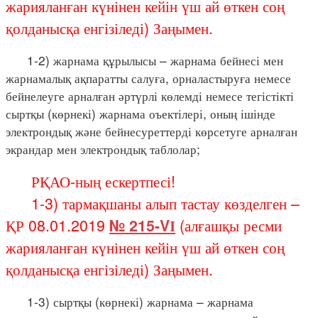
жарияланған күнінен кейін үш ай өткен соң
қолданысқа енгізіледі) Заңымен.
1-2) жарнама құрылысы – жарнама бейнесі мен
жарнамалық ақпаратты салуға, орналастыруға немесе
бейнелеуге арналған әртүрлі көлемді немесе тегістікті
сыртқы (көрнекі) жарнама оъектілері, оның ішінде
электрондық және бейнесуреттерді көрсетуге арналған
экрандар мен электрондық таблолар;
РҚАО-ның ескертпесі!
1-3) тармақшаны алып тастау көзделген –
ҚР 08.01.2019
№ 215-VІ
(алғашқы ресми
жарияланған күнінен кейін үш ай өткен соң
қолданысқа енгізіледі) Заңымен.
1-3) сыртқы (көрнекі) жарнама – жарнама