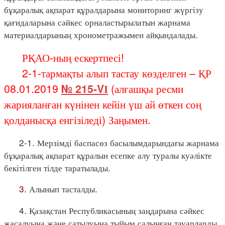
бұқаралық ақпарат құралдарына мониторинг жүргізу
қағидаларына сәйкес орналастырылатын жарнама
материалдарының хронометражымен айқындалады.
РҚАО-ның ескертпесі!
2-1-тармақты алып тастау көзделген – ҚР
08.01.2019
№ 215-VІ
(алғашқы ресми
жарияланған күнінен кейін үш ай өткен соң
қолданысқа енгізіледі) Заңымен.
2-1. Мерзімді баспасөз басылымдарындағы жарнама
бұқаралық ақпарат құралын есепке алу туралы куәлікте
бекітілген тілде таратылады.
3.
Алынып тасталды.
4. Қазақстан Республикасының заңдарына сәйкес
жасалуына және сатылуына тыйым салынған тауарларды