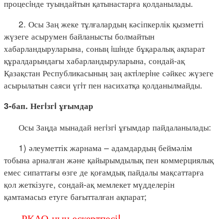
процесiнде туындайтын қатынастарға қолданылады.
2. Осы Заң жеке тұлғалардың кәсіпкерлік қызметті
жүзеге асырумен байланысты болмайтын
хабарландыруларына, соның iшiнде бұқаралық ақпарат
құралдарындағы хабарландыруларына, сондай-ақ
Қазақстан Республикасының заң актiлерiне сәйкес жүзеге
асырылатын саяси үгiт пен насихатқа қолданылмайды.
3-бап. Негiзгi ұғымдар
Осы Заңда мынадай негiзгi ұғымдар пайдаланылады:
1) әлеуметтік жарнама – адамдардың беймәлім
тобына арналған және қайырымдылық пен коммерциялық
емес сипаттағы өзге де қоғамдық пайдалы мақсаттарға
қол жеткізуге, сондай-ақ мемлекет мүдделерін
қамтамасыз етуге бағытталған ақпарат;
РҚАО-ның ескертпесі!