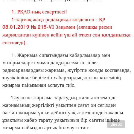
1. РҚАО-ның ескертпесі!
1-тармақ жаңа редакцияда көзделген - ҚР
08.01.2019
Заңымен (алғашқы ресми
№ 215-VІ
жарияланған күнінен кейін үш ай өткен соң
қолданысқа
енгізіледі).
1. Жарнама сипатындағы хабарламалар мен
материалдарға мамандандырылмаған теле-,
радиоарналардағы жарнама, жүгiртпе жолды қоспағанда,
тәулiк iшiнде берiлетiн хабарлардың жалпы көлемiнiң
жиырма пайызынан аспауға тиiс.
Тәулігіне жарнама таратудың жалпы көлемінде
жарнаманың жергілікті уақытпен сағат он сегізден
бастап жиырма үшке дейінгі уақыт кезеңіндегі жалпы
ұзақтығы хабар тарату уақытының бір сағаты ішінде
Вверх
жиырма пайыздан артық болмауға тиіс.