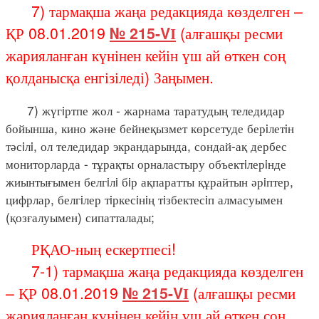
7) тармақша жаңа редакцияда көзделген –
ҚР 08.01.2019
№ 215-VІ
(алғашқы ресми
жарияланған күнінен кейін үш ай өткен соң
қолданысқа енгізіледі) Заңымен.
7) жүгiртпе жол - жарнама таратудың теледидар
бойынша, кино және бейнеқызмет көрсетуде берiлетiн
тәсiлi, ол теледидар экрандарында, сондай-ақ дербес
мониторларда - тұрақты орналастыру объектiлерiнде
жиынтығымен белгiлi бiр ақпаратты құрайтын әрiптер,
цифрлар, белгiлер тiркесiнiң тiзбектесiп алмасуымен
(қозғалуымен) сипатталады;
РҚАО-ның ескертпесі!
7-1) тармақша жаңа редакцияда көзделген
– ҚР 08.01.2019
№ 215-VІ
(алғашқы ресми
жарияланған күнінен кейін үш ай өткен соң