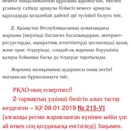
немесе пайдаланылатын құралына қарамастан, тiкелей
ұсынылу сәтiнде арнаулы бiлiмсiз немесе арнаулы
құралдарды қолданбай дәйектi әрi түсiнiктi болуға тиiс.
2. Қазақстан Республикасының аумағындағы
жарнама (мерзімді баспасөз басылымдарын, интернет-
ресурстарды, ақпараттық агенттіктерді қоспағанда) қазақ
және орыс тілдерінде, сондай-ақ жарнама берушінің
қалауы бойынша басқа да тілдерде таратылады.
Жарнама мазмұнының аудармасы оның негiзгi
мағынасын бұрмаламауға тиiс.
РҚАО-ның ескертпесі!
2-тармақтың үшінші бөлігін алып тастау
көзделген – ҚР 08.01.2019
№ 215-VІ
(алғашқы ресми жарияланған күнінен кейін үш
ай өткен соң қолданысқа енгізіледі) Заңымен.