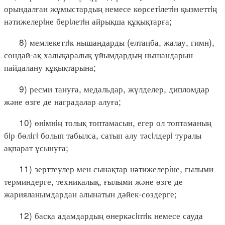
орындалған жұмыстардың немесе көрсетiлетiн қызметтiң
нәтижелерiне берiлетiн айрықша құқықтарға;
8) мемлекеттiк нышандарды (елтаңба, жалау, гимн),
сондай-ақ халықаралық ұйымдардың нышандарын
пайдалану құқықтарына;
9) ресми тануға, медальдар, жүлделер, дипломдар
және өзге де наградалар алуға;
10) өнiмнiң толық топтамасын, егер ол топтаманың
бiр бөлiгi болып табылса, сатып алу тәсiлдерi туралы
ақпарат ұсынуға;
11) зерттеулер мен сынақтар нәтижелерiне, ғылыми
терминдерге, техникалық, ғылыми және өзге де
жарияланымдардан алынатын дәйек-сөздерге;
12) басқа адамдардың өнеркәсiптiк немесе сауда