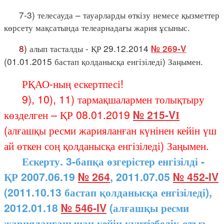
7-3) телесауда – тауарларды өткізу немесе қызметтер
көрсету мақсатында телеарнадағы жария ұсыныс.
8)
алып тасталды - ҚР 29.12.2014
№ 269-V
(01.01.2015 бастап қолданысқа енгізіледі) Заңымен.
РҚАО-ның ескертпесі!
9), 10), 11) тармақшалармен толықтыру
көзделген – ҚР 08.01.2019
№ 215-VІ
(алғашқы ресми жарияланған күнінен кейін үш
ай өткен соң қолданысқа енгізіледі) Заңымен.
Ескерту. 3-бапқа өзгерістер енгізілді -
ҚР 2007.06.19
№ 264
, 2011.07.05
№ 452-IV
(2011.10.13 бастап қолданысқа енгізіледі),
2012.01.18
№ 546-IV
(алғашқы ресми
жарияланғанынан кейін күнтізбелік отыз