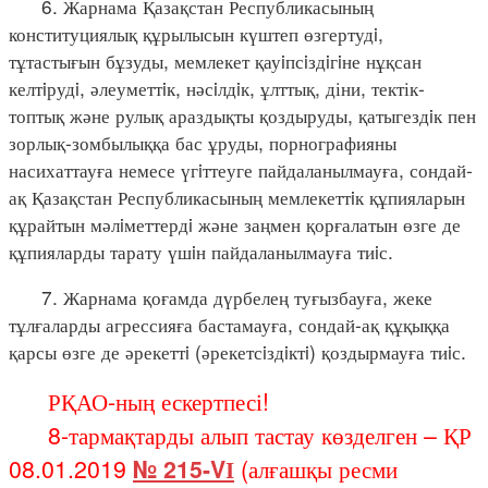
6. Жарнама Қазақстан Республикасының
конституциялық құрылысын күштеп өзгертудi,
тұтастығын бұзуды, мемлекет қауiпсiздiгiне нұқсан
келтiрудi, әлеуметтiк, нәсiлдiк, ұлттық, діни, тектік-
топтық және рулық араздықты қоздыруды, қатыгездiк пен
зорлық-зомбылыққа бас ұруды, порнографияны
насихаттауға немесе үгiттеуге пайдаланылмауға, сондай-
ақ Қазақстан Республикасының мемлекеттiк құпияларын
құрайтын мәлiметтердi және заңмен қорғалатын өзге де
құпияларды тарату үшiн пайдаланылмауға тиiс.
7. Жарнама қоғамда дүрбелең туғызбауға, жеке
тұлғаларды агрессияға бастамауға, сондай-ақ құқыққа
қарсы өзге де әрекеттi (әрекетсiздiктi) қоздырмауға тиiс.
РҚАО-ның ескертпесі!
8-тармақтарды алып тастау көзделген – ҚР
08.01.2019
№ 215-VІ
(алғашқы ресми