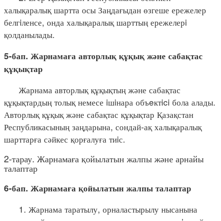
халықаралық шартта осы Заңдағыдан өзгеше ережелер
белгiленсе, онда халықаралық шарттың ережелерi
қолданылады.
5-бап. Жарнамаға авторлық құқық және сабақтас
құқықтар
Жарнама авторлық құқықтың және сабақтас
құқықтардың толық немесе iшiнара объeктici бола алады.
Авторлық құқық және сабақтас құқықтар Қазақстан
Республикасының заңдарына, сондай-ақ халықаралық
шарттарға сәйкес қорғалуға тиiс.
2-тарау. Жарнамаға қойылатын жалпы және арнайы
талаптар
6-бап. Жарнамаға қойылатын жалпы талаптар
1. Жарнама таратылу, орналастырылу нысанына