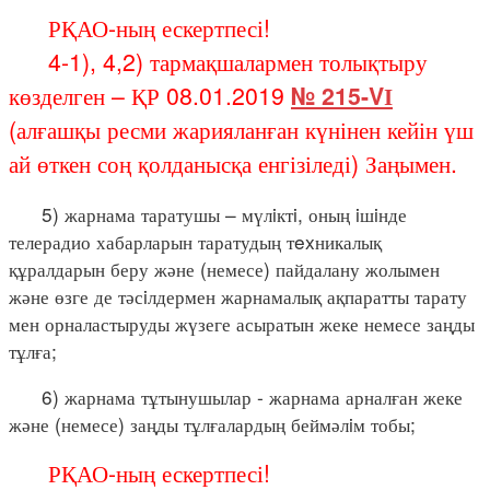
РҚАО-ның ескертпесі!
4-1), 4,2) тармақшалармен толықтыру
көзделген – ҚР 08.01.2019
№ 215-VІ
(алғашқы ресми жарияланған күнінен кейін үш
ай өткен соң қолданысқа енгізіледі) Заңымен.
5) жарнама таратушы – мүлiктi, оның iшiнде
телерадио хабарларын таратудың тexникалық
құралдарын беру және (немесе) пайдалану жолымен
және өзге де тәсiлдермен жарнамалық ақпаратты тарату
мен орналастыруды жүзеге асыратын жеке немесе заңды
тұлға;
6) жарнама тұтынушылар - жарнама арналған жеке
және (немесе) заңды тұлғалардың беймәлiм тобы;
РҚАО-ның ескертпесі!