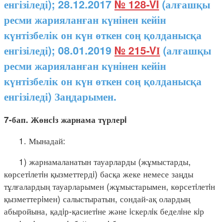
енгізіледі); 28.12.2017
№ 128-VI
(алғашқы
ресми жарияланған күнінен кейін
күнтізбелік он күн өткен соң қолданысқа
енгізіледі); 08.01.2019
№ 215-VІ
(алғашқы
ресми жарияланған күнінен кейін
күнтізбелік он күн өткен соң қолданысқа
енгізіледі) Заңдарымен.
7-бап. Жөнсiз жарнама түрлерi
1. Мынадай:
1) жарнамаланатын тауарларды (жұмыстарды,
көрсетiлетiн қызметтердi) басқа жеке немесе заңды
тұлғалардың тауарларымен (жұмыстарымен, көрсетiлетiн
қызметтерiмен) салыстыратын, сондай-ақ олардың
абыройына, қадiр-қасиетiне және iскерлiк беделiне кiр