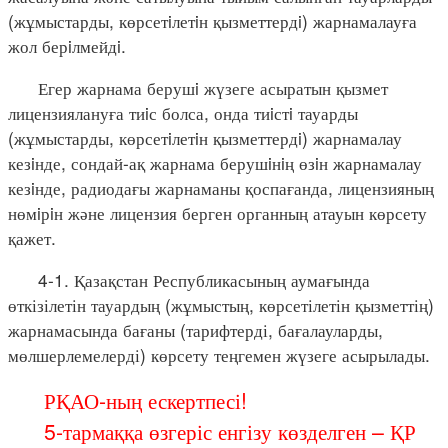
(жұмыстарды, көрсетiлетiн қызметтердi) жарнамалауға
жол берiлмейдi.
Егер жарнама берушi жүзеге асыратын қызмет
лицензиялануға тиiс болса, онда тиiстi тауарды
(жұмыстарды, көрсетiлетiн қызметтердi) жарнамалау
кезiнде, сондай-ақ жарнама берушiнiң өзiн жарнамалау
кезiнде, радиодағы жарнаманы қоспағанда, лицензияның
нөмiрiн және лицензия берген органның атауын көрсету
қажет.
4-1. Қазақстан Республикасының аумағында
өткізілетін тауардың (жұмыстың, көрсетілетін қызметтің)
жарнамасында бағаны (тарифтерді, бағалауларды,
мөлшерлемелерді) көрсету теңгемен жүзеге асырылады.
РҚАО-ның ескертпесі!
5-тармаққа өзгеріс енгізу көзделген – ҚР