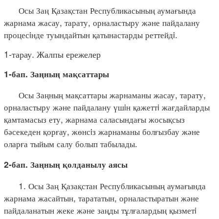
Осы Заң Қазақстан Республикасының аумағында
жарнама жасау, тарату, орналастыру және пайдалану
процесiнде туындайтын қатынастарды реттейдi.
1-тарау. Жалпы ережелер
1-бап. Заңның мақсаттары
Осы Заңның мақсаттары жарнаманы жасау, тарату,
орналастыру және пайдалану үшiн қажеттi жағдайларды
қамтамасыз ету, жарнама саласындағы жосықсыз
бәсекеден қорғау, жөнсiз жарнаманы болғызбау және
оларға тыйым салу болып табылады.
2-бап. Заңның қолданылу аясы
1. Осы Заң Қазақстан Республикасының аумағында
жарнама жасайтын, тарататын, орналастыратын және
пайдаланатын жеке және заңды тұлғалардың қызметi