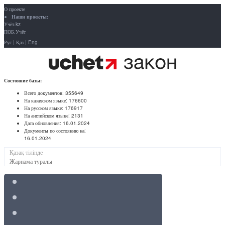
О проекте
Наши проекты:
Учёт.kz
ПОБ.Учёт
Рус
|
Қаз
|
Eng
Состояние базы:
Всего документов:
355649
На казахском языке:
176600
На русском языке:
176917
На английском языке:
2131
Дата обновления:
16.01.2024
Документы по состоянию на:
16.01.2024
Қазақ тілінде
Жарнама туралы