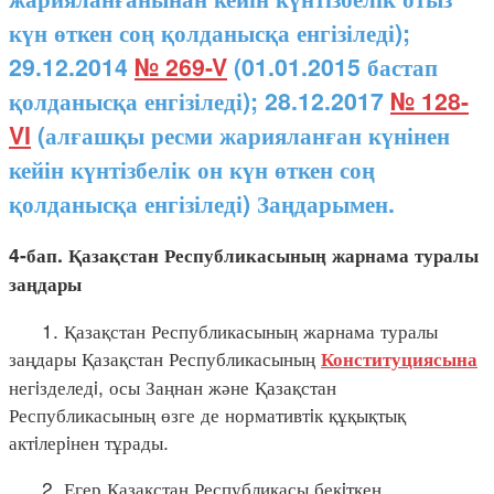
күн өткен соң қолданысқа енгізіледі);
29.12.2014
№ 269-V
(01.01.2015 бастап
қолданысқа енгізіледі); 28.12.2017
№ 128-
VI
(алғашқы ресми жарияланған күнінен
кейін күнтізбелік он күн өткен соң
қолданысқа енгізіледі) Заңдарымен.
4-бап. Қазақстан Республикасының жарнама туралы
заңдары
1. Қазақстан Республикасының жарнама туралы
заңдары Қазақстан Республикасының
Конституциясына
негiзделедi, осы Заңнан және Қазақстан
Республикасының өзге де нормативтiк құқықтық
актiлерiнен тұрады.
2. Егер Қазақстан Республикасы бекiткен