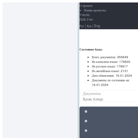
О проекте
Наши проекты:
Учёт.kz
ПОБ.Учёт
Рус
|
Қаз
|
Eng
Состояние базы:
Всего документов:
355649
На казахском языке:
176600
На русском языке:
176917
На английском языке:
2131
Дата обновления:
16.01.2024
Документы по состоянию на:
16.01.2024
Документы
Қазақ тілінде