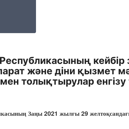
 Республикасының кейбір 
парат және діни қызмет 
 мен толықтырулар енгізу
икасының Заңы 2021 жылғы 29 желтоқсандағ