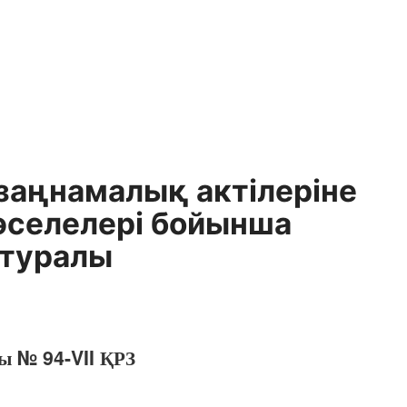
заңнамалық актілеріне
мәселелері бойынша
 туралы
ы № 94-VII ҚРЗ