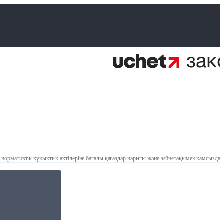
 нормативтік құқықтық актілеріне бағалы қағаздар нарығы және зейнетақымен қамсызда