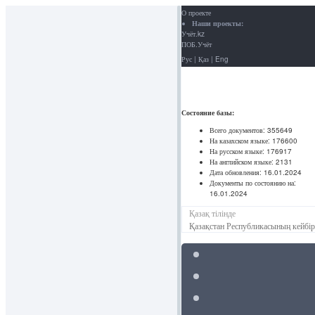
О проекте
Наши проекты:
Учёт.kz
ПОБ.Учёт
Рус
|
Қаз
|
Eng
Состояние базы:
Всего документов:
355649
На казахском языке:
176600
На русском языке:
176917
На английском языке:
2131
Дата обновления:
16.01.2024
Документы по состоянию на:
16.01.2024
Қазақ тілінде
Қазақстан Республикасының кейбір