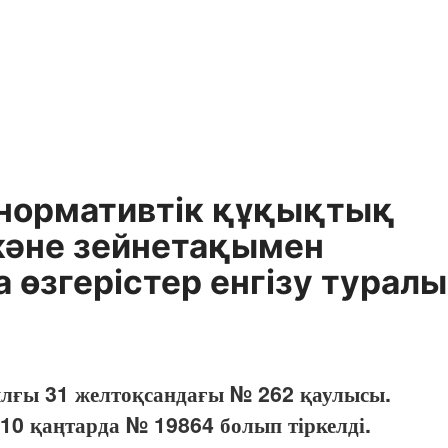
 нормативтік құқықтық
 және зейнетақымен
өзгерістер енгізу туралы
лғы 31 желтоқсандағы № 262 қаулысы.
10 қаңтарда № 19864 болып тіркелді.