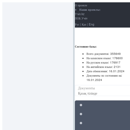
О проекте
Наши проекты:
Учёт.kz
ПОБ.Учёт
Рус
|
Қаз
|
Eng
Состояние базы:
Всего документов:
355649
На казахском языке:
176600
На русском языке:
176917
На английском языке:
2131
Дата обновления:
16.01.2024
Документы по состоянию на:
16.01.2024
Документы
Қазақ тілінде