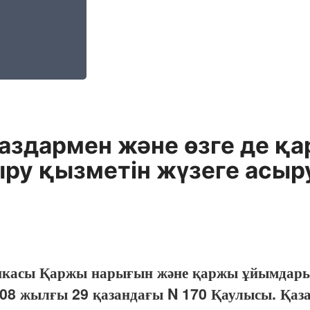
ғаздармен және өзге де қ
ру қызметін жүзеге асыру
икасы Қаржы нарығын және қаржы ұйымдарын 
8 жылғы 29 қазандағы N 170 Қаулысы. Қаза