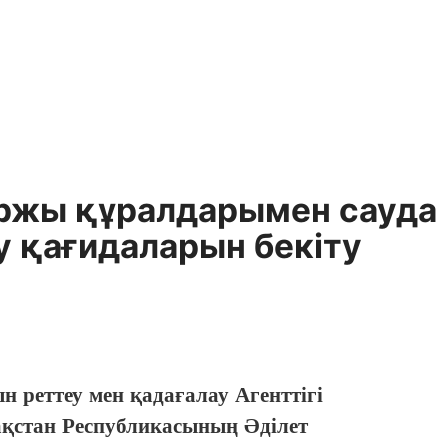
аржы құралдарымен сауда
 қағидаларын бекіту
реттеу мен қадағалау Агенттігі
қстан Республикасының Әділет