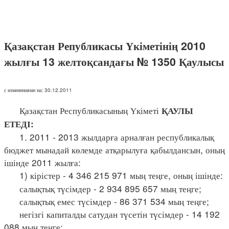
Қазақстан Републикасы Үкіметінің 2010
жылғы 13 желтоқсандағы № 1350 Қаулысы
с изменениями на: 30.12.2011
Қазақстан Республикасының Үкіметі
ҚАУЛЫ
ЕТЕДІ:
1. 2011 - 2013 жылдарға арналған республикалық
бюджет мынадай көлемде атқарылуға қабылдансын, оның
ішінде 2011 жылға:
1) кірістер - 4 346 215 971 мың теңге, оның ішінде:
салықтық түсімдер - 2 934 895 657 мың теңге;
салықтық емес түсімдер - 86 371 534 мың теңге;
негізгі капиталды сатудан түсетін түсімдер - 14 192
088 мың теңге;