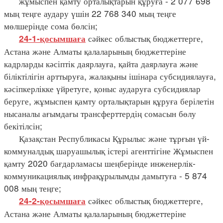
жұмыспен қамту орталықтарын құруға - 2 077 698
мың теңге аудару үшін 22 768 340 мың теңге
мөлшерінде сома бөлсін;
сәйкес облыстық бюджеттерге,
24-1-қосымшаға
Астана және Алматы қалаларының бюджеттеріне
кадрларды кәсіптік даярлауға, қайта даярлауға және
біліктілігін арттыруға, жалақыны ішінара субсидиялауға,
кәсіпкерлікке үйретуге, қоныс аударуға субсидиялар
беруге, жұмыспен қамту орталықтарын құруға берілетін
нысаналы ағымдағы трансферттердің сомасын бөлу
бекітілсін;
Қазақстан Республикасы Құрылыс және тұрғын үй-
коммуналдық шаруашылық істері агенттігіне Жұмыспен
қамту 2020 бағдарламасы шеңберінде инженерлік-
коммуникациялық инфрақұрылымды дамытуға - 5 874
008 мың теңге;
сәйкес облыстық бюджеттерге,
24-2-қосымшаға
Астана және Алматы қалаларының бюджеттеріне