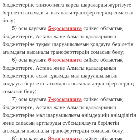
бюджеттеріне эпизоотияға қарсы шараларды жүргізуге
берілетін ағымдағы нысаналы трансферттердің сомасын
бөлу;
5) осы қаулыға
сәйкес облыстық
5-қосымшаға
бюджеттерге, Астана және Алматы қалаларының
бюджеттеріне тұқым шаруашылығын қолдауға берілетін
ағымдағы нысаналы трансферттердің сомасын бөлу;
6) осы қаулыға
сәйкес облыстық
6-қосымшаға
бюджеттерге, Астана және Алматы қалаларының
бюджеттеріне асыл тұқымды мал шаруашылығын
қолдауға берілетін ағымдағы нысаналы трансферттердің
сомасын бөлу;
7) осы қаулыға
сәйкес облыстық
7-қосымшаға
бюджеттерге, Астана және Алматы қалаларының
бюджеттеріне мал шаруашылығы өнімдерінің өнімділігін
және сапасын арттыруды субсидиялауға берілетін
ағымдағы нысаналы трансферттердің сомасын бөлу;
8) осы қаулыға
сәйкес облыстық
8-қосымшаға