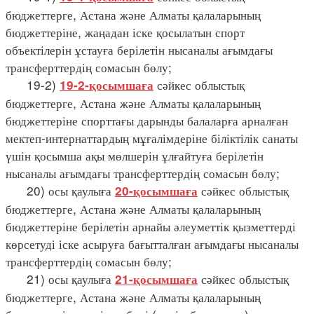
бюджеттерге, Астана және Алматы қалаларының
бюджеттеріне, жаңадан іске қосылатын спорт
объектілерін ұстауға берілетін нысаналы ағымдағы
трансферттердің сомасын бөлу;
19-2)
сәйкес облыстық
19-2-қосымшаға
бюджеттерге, Астана және Алматы қалаларының
бюджеттеріне спорттағы дарынды балаларға арналған
мектеп-интернаттардың мұғалімдеріне біліктілік санаты
үшін қосымша ақы мөлшерін ұлғайтуға берілетін
нысаналы ағымдағы трансферттердің сомасын бөлу;
20) осы қаулыға
сәйкес облыстық
20-қосымшаға
бюджеттерге, Астана және Алматы қалаларының
бюджеттеріне берілетін арнайы әлеуметтік қызметтерді
көрсетуді іске асыруға бағытталған ағымдағы нысаналы
трансферттердің сомасын бөлу;
21) осы қаулыға
сәйкес облыстық
21-қосымшаға
бюджеттерге, Астана және Алматы қалаларының