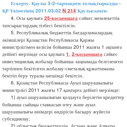
Ескерту. Қаулы 3-2-тармақпен толықтырылды -
ҚР Үкіметінің 2011.03.02
N 214
Қаулысымен.
4. Осы қаулыға
сәйкес мемлекеттік
25-қосымшаға
тапсырыстардың тізбесі бекітілсін.
5. Республикалық бюджеттік бағдарламалардың
әкімшілері Қазақстан Республикасы Қаржы
министрлігімен келісім бойынша 2011 жылғы 1 ақпанға
дейінгі мерзімде осы қаулыға
,
сәйкес
1
2-қосымшаға
инвестициялық жобалар бойынша заңнамада белгіленген
тәртіппен бекітілген жобалау-сметалық құжаттаманы
бекітіп беру туралы шешімді бекітсін.
6. Қазақстан Республикасы Ауыл шаруашылығы
министрлігі 2011 жылғы 17 қаңтарға дейінгі мерзімде:
1) ауыл шаруашылығын қолдауға берілетін кредиттер
бойынша сыйақы ставкасын өтеу және ауыл
шаруашылығы өнімдері өндірісін басқару жүйесін
субсидиялау;
2) облыстық бюджеттердің, Астана және Алматы