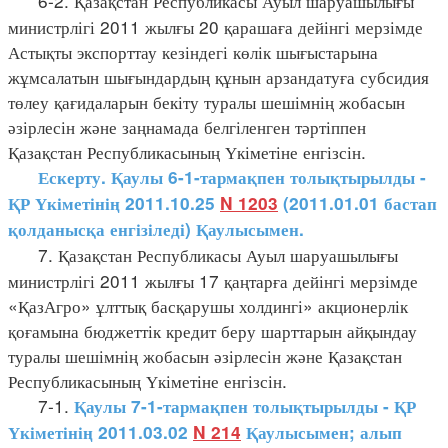
6-2. Қазақстан Республикасы Ауыл шаруашылығы
министрлігі 2011 жылғы 20 қарашаға дейінгі мерзімде
Астықты экспорттау кезіндегі көлік шығыстарына
жұмсалатын шығындардың құнын арзандатуға субсидия
төлеу қағидаларын бекіту туралы шешімнің жобасын
әзірлесін және заңнамада белгіленген тәртіппен
Қазақстан Республикасының Үкіметіне енгізсін.
Ескерту. Қаулы 6-1-тармақпен толықтырылды -
ҚР Үкіметінің 2011.10.25
N 1203
(2011.01.01 бастап
қолданысқа енгізіледі) Қаулысымен.
7. Қазақстан Республикасы Ауыл шаруашылығы
министрлігі 2011 жылғы 17 қаңтарға дейінгі мерзімде
«ҚазАгро» ұлттық басқарушы холдингі» акционерлік
қоғамына бюджеттік кредит беру шарттарын айқындау
туралы шешімнің жобасын әзірлесін және Қазақстан
Республикасының Үкіметіне енгізсін.
7-1.
Қаулы 7-1-тармақпен толықтырылды - ҚР
Үкіметінің 2011.03.02
N 214
Қаулысымен; алып