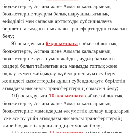
бюджеттерге, Астана және Алматы қалаларының
бюджеттеріне тауарлы балық шаруашылығының
өнімділігі мен сапасын арттыруды субсидиялауға
берілетін ағымдағы нысаналы трансферттердің сомасын
бөлу;
9) осы қаулыға
сәйкес облыстық
9-қосымшаға
бюджеттерге, Астана және Алматы қалаларының
бюджеттеріне ауыз сумен жабдықтаудың баламасыз
көздері болып табылатын аса маңызды топтық және
оқшау сумен жабдықтау жүйелерінен ауыз су беру
жөніндегі қызметтердің құнын субсидиялауға берілетін
ағымдағы нысаналы трансферттердің сомасын бөлу;
10) осы қаулыға
сәйкес облыстық
10-қосымшаға
бюджеттерге, Астана және Алматы қалаларының
бюджеттеріне мамандарды әлеуметтік қолдау шараларын
іске асыру үшін ағымдағы нысаналы трансферттердің
және бюджеттік кредиттердің сомасын бөлу;
11) осы қаулыға
сәйкес облыстық
11-қосымшаға