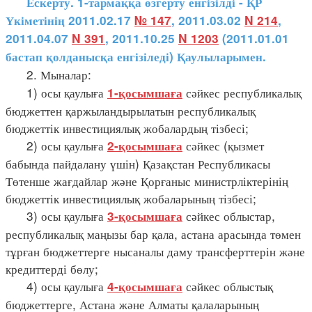
Ескерту. 1-тармаққа өзгерту енгізілді - ҚР
Үкіметінің 2011.02.17
№ 147
, 2011.03.02
N 214
,
2011.04.07
N 391
, 2011.10.25
N 1203
(2011.01.01
бастап қолданысқа енгізіледі) Қаулыларымен.
2. Мыналар:
1) осы қаулыға
сәйкес республикалық
1-қосымшаға
бюджеттен қаржыландырылатын республикалық
бюджеттік инвестициялық жобалардың тізбесі;
2) осы қаулыға
сәйкес (қызмет
2-қосымшаға
бабында пайдалану үшін) Қазақстан Республикасы
Төтенше жағдайлар және Қорғаныс министрліктерінің
бюджеттік инвестициялық жобаларының тізбесі;
3) осы қаулыға
сәйкес облыстар,
3-қосымшаға
республикалық маңызы бар қала, астана арасында төмен
тұрған бюджеттерге нысаналы даму трансферттерін және
кредиттерді бөлу;
4) осы қаулыға
сәйкес облыстық
4-қосымшаға
бюджеттерге, Астана және Алматы қалаларының