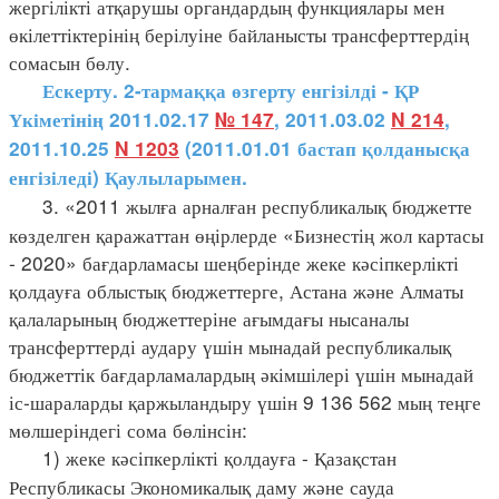
жергілікті атқарушы органдардың функциялары мен
өкілеттіктерінің берілуіне байланысты трансферттердің
сомасын бөлу.
Ескерту. 2-тармаққа өзгерту енгізілді - ҚР
Үкіметінің 2011.02.17
№ 147
, 2011.03.02
N 214
,
2011.10.25
N 1203
(2011.01.01 бастап қолданысқа
енгізіледі) Қаулыларымен.
3. «2011 жылға арналған республикалық бюджетте
көзделген қаражаттан өңірлерде «Бизнестің жол картасы
- 2020» бағдарламасы шеңберінде жеке кәсіпкерлікті
қолдауға облыстық бюджеттерге, Астана және Алматы
қалаларының бюджеттеріне ағымдағы нысаналы
трансферттерді аудару үшін мынадай республикалық
бюджеттік бағдарламалардың әкімшілері үшін мынадай
іс-шараларды қаржыландыру үшін 9 136 562 мың теңге
мөлшеріндегі сома бөлінсін:
1) жеке кәсіпкерлікті қолдауға - Қазақстан
Республикасы Экономикалық даму және сауда