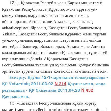
12-1. Қазақстан Республикасы Қаржы министрлігі
Қазақстан Республикасы Құрылыс және тұрғын үй-
коммуналдық шаруашылық істері агенттігімен,
облыстардың, Астана және Алматы қалаларының
әкімдіктерімен бірлесіп, Қазақстан Республикасының
Үкіметі, Қазақстан Республикасы Құрылыс және тұрғын
үй-коммуналдық шаруашылық істері агенттігі, екінші
деңгейдегі банктер, облыстардың, Астана және Алматы
қалаларының әкімдіктері және «Қазақстанның тұрғын үй
құрылыс жинақбанкі» АҚ арасында Қазақстан
Республикасында тұрғын үй құрылысын қолдау бойынша
әріптестік туралы келісімге қол қоюды қамтамасыз етсін.
Ескерту. Қаулы 12-1-тармақпен толықтырылды -
ҚР Үкіметінің 2011.03.02
N 214
Қаулысымен, жаңа
редакцияда - ҚР Үкіметінің 2011.04.28
N 452
Қаулыcымен.
13. «Қазақстан Республикасында құқық қорғау
қызметі мен сот жүйесінің тиімділігін арттыру жөніндегі