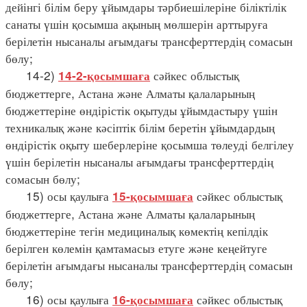
дейінгі білім беру ұйымдары тәрбиешілеріне біліктілік
санаты үшін қосымша ақының мөлшерін арттыруға
берілетін нысаналы ағымдағы трансферттердің сомасын
бөлу;
14-2)
сәйкес облыстық
14-2-қосымшаға
бюджеттерге, Астана және Алматы қалаларының
бюджеттеріне өндірістік оқытуды ұйымдастыру үшін
техникалық және кәсіптік білім беретін ұйымдардың
өндірістік оқыту шеберлеріне қосымша төлеуді белгілеу
үшін берілетін нысаналы ағымдағы трансферттердің
сомасын бөлу;
15) осы қаулыға
сәйкес облыстық
15-қосымшаға
бюджеттерге, Астана және Алматы қалаларының
бюджеттеріне тегін медициналық көмектің кепілдік
берілген көлемін қамтамасыз етуге және кеңейтуге
берілетін ағымдағы нысаналы трансферттердің сомасын
бөлу;
16) осы қаулыға
сәйкес облыстық
16-қосымшаға