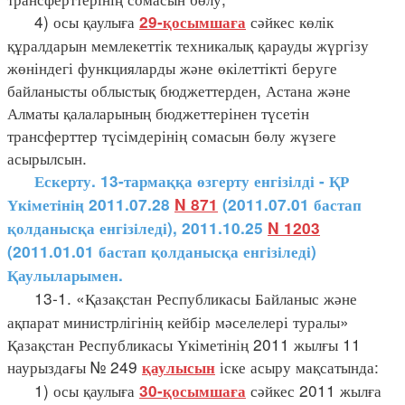
4) осы қаулыға
сәйкес көлік
29-қосымшаға
құралдарын мемлекеттік техникалық қарауды жүргізу
жөніндегі функцияларды және өкілеттікті беруге
байланысты облыстық бюджеттерден, Астана және
Алматы қалаларының бюджеттерінен түсетін
трансферттер түсімдерінің сомасын бөлу жүзеге
асырылсын.
Ескерту. 13-тармаққа өзгерту енгізілді - ҚР
Үкіметінің 2011.07.28
N 871
(2011.07.01 бастап
қолданысқа енгізіледі), 2011.10.25
N 1203
(2011.01.01 бастап қолданысқа енгізіледі)
Қаулыларымен.
13-1. «Қазақстан Республикасы Байланыс және
ақпарат министрлігінің кейбір мәселелері туралы»
Қазақстан Республикасы Үкіметінің 2011 жылғы 11
наурыздағы № 249
іске асыру мақсатында:
қаулысын
1) осы қаулыға
сәйкес 2011 жылға
30-қосымшаға