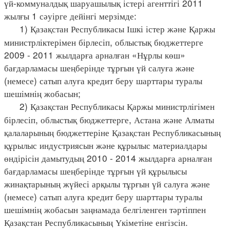
үй-коммуналдық шаруашылық істері агенттігі 2011
жылғы 1 сәуірге дейінгі мерзімде:
1) Қазақстан Республикасы Ішкі істер және Қаржы
министрліктерімен бірлесіп, облыстық бюджеттерге
2009 - 2011 жылдарға арналған «Нұрлы көш»
бағдарламасы шеңберінде тұрғын үй салуға және
(немесе) сатып алуға кредит беру шарттары туралы
шешімнің жобасын;
2) Қазақстан Республикасы Қаржы министрлігімен
бірлесіп, облыстық бюджеттерге, Астана және Алматы
қалаларының бюджеттеріне Қазақстан Республикасының
құрылыс индустриясын және құрылыс материалдары
өндірісін дамытудың 2010 - 2014 жылдарға арналған
бағдарламасы шеңберінде тұрғын үй құрылысы
жинақтарының жүйесі арқылы тұрғын үй салуға және
(немесе) сатып алуға кредит беру шарттары туралы
шешімнің жобасын заңнамада белгіленген тәртіппен
Қазақстан Республикасының Үкіметіне енгізсін.