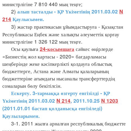
министрлігіне 7 810 440 мың теңге;
2)
алып тасталды - ҚР Үкіметінің 2011.03.02
N
214
Қаулысымен.
3) жастар практикасын ұйымдастыруға - Қазақстан
Республикасы Еңбек және халықты әлеуметтік қорғау
министрлігіне 1 326 122 мың теңге.
Осы қаулыға
сәйкес өңірлерде
24-қосымшаға
«Бизнестің жол картасы - 2020» бағдарламасы
шеңберінде жеке кәсіпкерлікті қолдауға облыстық
бюджеттерге, Астана және Алматы қалаларының
бюджеттеріне ағымдағы нысаналы трансферттердің
сомаларын бөлу бекітілсін.
Ескерту. 3-тармаққа өзгерту енгізілді - ҚР
Үкіметінің 2011.03.02
N 214
, 2011.10.25
N 1203
(2011.01.01 бастап қолданысқа енгізіледі)
Қаулыларымен.
3-1. 2011 жылға арналған республикалық бюджетте
көзделген қаражаттан Жұмыспен қамту 2020