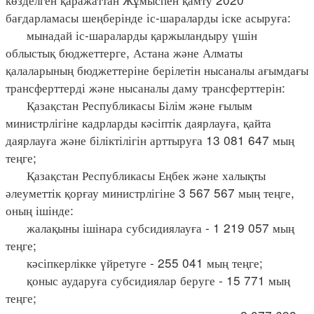
бағдарламасы шеңберінде іс-шараларды іске асыруға:
мынадай іс-шараларды қаржыландыру үшін
облыстық бюджеттерге, Астана және Алматы
қалаларының бюджеттеріне берілетін нысаналы ағымдағы
трансферттерді және нысаналы даму трансферттерін:
Қазақстан Республикасы Білім және ғылым
министрлігіне кадрларды кәсіптік даярлауға, қайта
даярлауға және біліктілігін арттыруға 13 081 647 мың
теңге;
Қазақстан Республикасы Еңбек және халықты
әлеуметтік қорғау министрлігіне 3 567 567 мың теңге,
оның ішінде:
жалақыны ішінара субсидиялауға - 1 219 057 мың
теңге;
кәсіпкерлікке үйретуге - 255 041 мың теңге;
қоныс аударуға субсидиялар беруге - 15 771 мың
теңге;