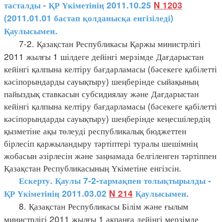
тасталды - ҚР Үкіметінің 2011.10.25
N 1203
(2011.01.01 бастап қолданысқа енгізіледі)
Қаулысымен.
7-2. Қазақстан Республикасы Қаржы министрлігі
2011 жылғы 1 шілдеге дейінгі мерзімде Дағдарыстан
кейінгі қалпына келтіру бағдарламасы (бәсекеге қабілетті
кәсіпорындарды сауықтыру) шеңберінде сыйақының
пайыздық ставкасын субсидиялау және Дағдарыстан
кейінгі қалпына келтіру бағдарламасы (бәсекеге қабілетті
кәсіпорындарды сауықтыру) шеңберінде кеңесшілердің
қызметіне ақы төлеуді республикалық бюджеттен
бірлесіп қаржыландыру тәртіптері туралы шешімнің
жобасын әзірлесін және заңнамада белгіленген тәртіппен
Қазақстан Республикасының Үкіметіне енгізсін.
Ескерту. Қаулы 7-2-тармақпен толықтырылды -
ҚР Үкіметінің 2011.03.02
N 214
Қаулысымен.
8. Қазақстан Республикасы Білім және ғылым
министрлігі 2011 жылғы 1 ақпанға дейінгі мерзімде