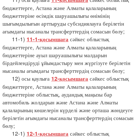
бюджеттерге, Астана және Алматы қалаларының
бюджеттеріне өсімдік шаруашылығы өнімінің
шығымдылығын арттыруды субсидиялауға берілетін
ағымдағы нысаналы трансферттердің сомасын бөлу;
11-1)
сәйкес облыстық
11-1-қосымшаға
бюджеттерге, Астана және Алматы қалаларының
бюджеттеріне ауыл шаруашылығы малдарын
бірдейлендіруді ұйымдастыру мен жүргізуге берілетін
нысаналы ағымдағы трансферттердің сомасын бөлу;
12) осы қаулыға
сәйкес облыстық
12-қосымшаға
бюджеттерге, Астана және Алматы қалаларының
бюджеттеріне облыстық, аудандық маңызы бар
автомобиль жолдарын және Астана және Алматы
қалаларының көшелерін күрделі және орташа жөндеуге
берілетін ағымдағы нысаналы трансферттердің сомасын
бөлу;
12-1)
сәйкес облыстық
12-1-қосымшаға