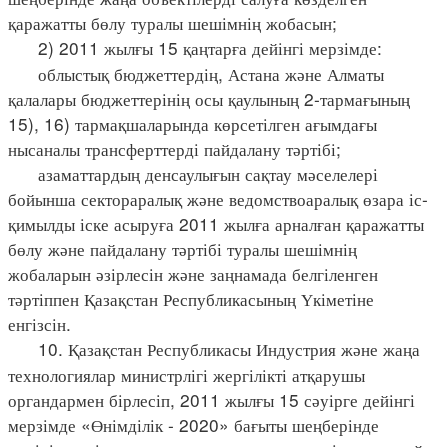
қаражатты бөлу туралы шешімнің жобасын;
2) 2011 жылғы 15 қаңтарға дейінгі мерзімде:
облыстық бюджеттердің, Астана және Алматы
қалалары бюджеттерінің осы қаулының 2-тармағының
15), 16) тармақшаларында көрсетілген ағымдағы
нысаналы трансферттерді пайдалану тәртібі;
азаматтардың денсаулығын сақтау мәселелері
бойынша сектораралық және ведомствоаралық өзара іс-
қимылды іске асыруға 2011 жылға арналған қаражатты
бөлу және пайдалану тәртібі туралы шешімнің
жобаларын әзірлесін және заңнамада белгіленген
тәртіппен Қазақстан Республикасының Үкіметіне
енгізсін.
10. Қазақстан Республикасы Индустрия және жаңа
технологиялар министрлігі жергілікті атқарушы
органдармен бірлесіп, 2011 жылғы 15 сәуірге дейінгі
мерзімде «Өнімділік - 2020» бағыты шеңберінде