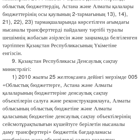
облыстық бюджеттердің, Астана және Алматы қалалары
бюджеттерінің осы қаулының 2-тармағының 13), 14),
21), 22), 23) тармақшаларында көрсетілген ағымдағы
нысаналы трансферттерді пайдалану тәртібі туралы
шешімнің жобасын әзірлесін және заңнамада белгіленген
тәртіппен Қазақстан Республикасының Үкіметіне
енгізсін.
9. Қазақстан Республикасы Денсаулық сақтау
министрлігі:
1) 2010 жылғы 25 желтоқсанға дейінгі мерзімде 005
«Облыстық бюджеттерге, Астана және Алматы
қалаларының бюджеттеріне денсаулық сақтау
объектілерін салуға және реконструкциялауға, Алматы
облысының облыстық бюджетіне және Алматы
қаласының бюджетіне денсаулық сақтау объектілерінің
сейсмотұрақтылығын күшейтуге берілетін нысаналы
даму трансферттері» бюджеттік бағдарламасы
шеңберінде жаңа объектілерді салуға көзделген