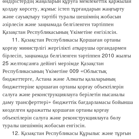
өндірістердің жаңаларын құруға мемлекеттік қаржылай
қолдау көрсету, жұмыс істеп тұрғандарын жаңғырту
және сауықтыру тәртібі туралы шешімнің жобасын
әзірлесін және заңнамада белгіленген тәртіппен
Қазақстан Республикасының Үкіметіне енгізілсін.
11. Қазақстан Республикасы Қоршаған ортаны
қорғау министрлігі жергілікті атқарушы органдармен
бірлесіп, заңнамада белгіленген тәртіппен 2010 жылғы
25 желтоқсанға дейінгі мерзімде Қазақстан
Республикасының Үкіметіне 009 «Облыстық
бюджеттерге, Астана және Алматы қалаларының
бюджеттеріне қоршаған ортаны қорғау объектілерін
салуға және реконструкциялауға берілетін нысаналы
даму трансферттері» бюджеттік бағдарламасы бойынша
көзделген қаражатты қоршаған ортаны қорғау
объектілерін салуға және реконструкциялауға бөлу
туралы шешімнің жобасын енгізсін.
12. Қазақстан Республикасы Құрылыс және тұрғын