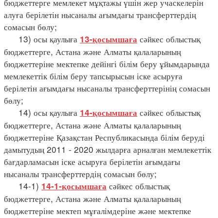
бюджеттерге мемлекет мұқтажы үшін жер учаскелерін
алуға берілетін нысаналы ағымдағы трансферттердің
сомасын бөлу;
13) осы қаулыға
сәйкес облыстық
13-қосымшаға
бюджеттерге, Астана және Алматы қалаларының
бюджеттеріне мектепке дейінгі білім беру ұйымдарында
мемлекеттік білім беру тапсырысын іске асыруға
берілетін ағымдағы нысаналы трансферттерінің сомасын
бөлу;
14) осы қаулыға
сәйкес облыстық
14-қосымшаға
бюджеттерге, Астана және Алматы қалаларының
бюджеттеріне Қазақстан Республикасында білім беруді
дамытудың 2011 - 2020 жылдарға арналған мемлекеттік
бағдарламасын іске асыруға берілетін ағымдағы
нысаналы трансферттердің сомасын бөлу;
14-1)
сәйкес облыстық
14-1-қосымшаға
бюджеттерге, Астана және Алматы қалаларының
бюджеттеріне мектеп мұғалімдеріне және мектепке