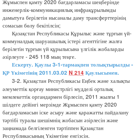
Жұмыспен қамту 2020 бағдарламасы шеңберінде
инженерлік-коммуникациялық инфрақұрылымды
дамытуға берілетін нысаналы даму трансферттерінің
сомасын бөлу бекітілсін;
Қазақстан Республикасы Құрылыс және тұрғын үй-
коммуналдық шаруашылық істері агенттігіне жалға
берілетін тұрғын үй құрылысына үлгілік жобаларды
әзірлеуге - 245 118 мың теңге.
Ескерту. Қаулы 3-1-тармақпен толықтырылды -
ҚР Үкіметінің 2011.03.02
N 214
Қаулысымен.
3-2. Қазақстан Республикасы Еңбек және халықты
әлеуметтік қорғау министрлігі мүдделі орталық
мемлекеттік органдармен бірлесіп, 2011 жылғы 1
шілдеге дейінгі мерзімде Жұмыспен қамту 2020
бағдарламасын іске асыру және қаражатты пайдалану
тәртібі туралы шешімнің жобасын әзірлесін және
заңнамада белгіленген тәртіппен Қазақстан
Республикасының Үкіметіне енгізсін.