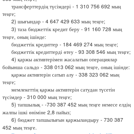
трансферттердің түсімдері - 1 310 756 692 мың
теңге;
2) шығындар - 4 647 429 633 мың теңге;
3) таза бюджеттік кредит беру - 91 160 728 мың
теңге, оның ішінде:
бюджеттік кредиттер - 184 469 274 мың теңге;
бюджеттік кредиттерді өтеу - 93 308 546 мың теңге;
4) қаржы активтерімен жасалатын операциялар
бойынша сальдо - 338 013 062 мың теңге, оның ішінде:
қаржы активтерін сатып алу - 338 323 062 мың
теңге;
мемлекеттің қаржы активтерін сатудан түсетін
түсімдер - 310 000 мың теңге;
5) тапшылық - -730 387 452 мың теңге немесе елдің
жалпы ішкі өніміне 2,8 пайыз;
6) бюджет тапшылығын қаржыландыру - 730 387
452 мың теңге.