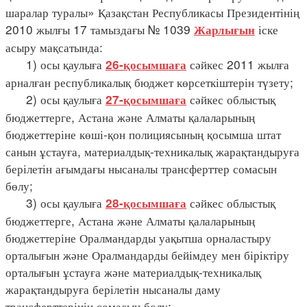
шаралар туралы» Қазақстан Республикасы Президентінің
2010 жылғы 17 тамыздағы № 1039
іске
Жарлығын
асыру мақсатында:
1) осы қаулыға
сәйкес 2011 жылға
26-қосымшаға
арналған республикалық бюджет көрсеткіштерін түзету;
2) осы қаулыға
сәйкес облыстық
27-қосымшаға
бюджеттерге, Астана және Алматы қалаларының
бюджеттеріне көші-қон полициясының қосымша штат
санын ұстауға, материалдық-техникалық жарақтандыруға
берілетін ағымдағы нысаналы трансферттер сомасын
бөлу;
3) осы қаулыға
сәйкес облыстық
28-қосымшаға
бюджеттерге, Астана және Алматы қалаларының
бюджеттеріне Оралмандарды уақытша орналастыру
орталығын және Оралмандарды бейімдеу мен біріктіру
орталығын ұстауға және материалдық-техникалық
жарақтандыруға берілетін нысаналы даму
трансферттерінің сомасын бөлу;