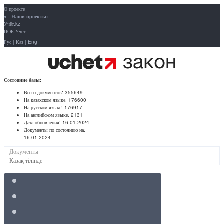
О проекте
Наши проекты:
Учёт.kz
ПОБ.Учёт
Рус
|
Қаз
|
Eng
Состояние базы:
Всего документов:
355649
На казахском языке:
176600
На русском языке:
176917
На английском языке:
2131
Дата обновления:
16.01.2024
Документы по состоянию на:
16.01.2024
Документы
Қазақ тілінде