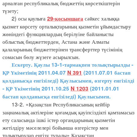
арналған республикалық бюджеттің көрсеткіштерін
түзету;
2) осы қаулыға
сәйкес халыққа
29-қосымшаға
қызмет көрсету орталықтарының қызметін ұйымдастыру
жөніндегі функциялардың берілуіне байланысты
облыстық бюджеттерден, Астана және Алматы
қалаларының бюджеттерінен трансферттер түсімінің
сомасын бөлу жүзеге асырылсын.
Ескерту. Қаулы 13-1-тармақпен толықтырылды -
ҚР Үкіметінің 2011.04.07
N 391
(2011.07.01 бастап
қолданысқа енгізіледі) Қаулысымен, өзгерту енгізілді
- ҚР Үкіметінің 2011.10.25
N 1203
(2011.01.01
бастап қолданысқа енгізіледі) Қаулысымен.
13-2. «Қазақстан Республикасының кейбір
заңнамалық актілеріне қоғамдық қауіпсіздікті қамтамасыз
ету саласында ішкі істер органдарының қызметін
жетілдіру мәселелері бойынша өзгерістер мен
толықтырулар енгізу туралы» Қазақстан