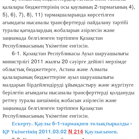
қалалары бюджеттерінің осы қаулының 2-тармағының 4),
5), 6), 7), 8), 11) тармақшаларында көрсетілген
ағымдағы нысаналы трансферттерді пайдалану тәртібі
туралы қағидалардың жобаларын әзірлесін және
заңнамада белгіленген тәртіппен Қазақстан
Республикасының Үкіметіне енгізсін.
6-1. Қазақстан Республикасы Ауыл шаруашылығы
министрлігі 2011 жылғы 20 сәуірге дейінгі мерзімде
облыстық бюджеттерге, Астана және Алматы
қалаларының бюджеттеріне ауыл шаруашылығы
малдарын бірдейлендіруді ұйымдастыру және жүргізуге
берілетін ағымдағы нысаналы трансферттерді қолдануды
реттеу туралы шешімнің жобасын әзірлесін және
заңнамада белгіленген тәртіппен Қазақстан
Республикасының Үкіметіне енгізсін.
Ескерту. Қаулы 6-1-тармақпен толықтырылды -
ҚР Үкіметінің 2011.03.02
N 214
Қаулысымен.