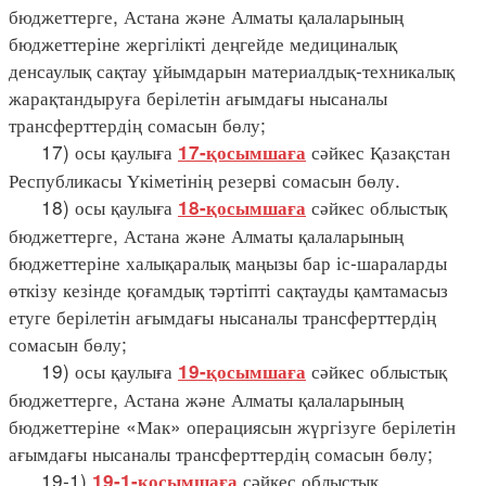
бюджеттерге, Астана және Алматы қалаларының
бюджеттеріне жергілікті деңгейде медициналық
денсаулық сақтау ұйымдарын материалдық-техникалық
жарақтандыруға берілетін ағымдағы нысаналы
трансферттердің сомасын бөлу;
17) осы қаулыға
сәйкес Қазақстан
17-қосымшаға
Республикасы Үкіметінің резерві сомасын бөлу.
18) осы қаулыға
сәйкес облыстық
18-қосымшаға
бюджеттерге, Астана және Алматы қалаларының
бюджеттеріне халықаралық маңызы бар іс-шараларды
өткізу кезінде қоғамдық тәртіпті сақтауды қамтамасыз
етуге берілетін ағымдағы нысаналы трансферттердің
сомасын бөлу;
19) осы қаулыға
сәйкес облыстық
19-қосымшаға
бюджеттерге, Астана және Алматы қалаларының
бюджеттеріне «Мак» операциясын жүргізуге берілетін
ағымдағы нысаналы трансферттердің сомасын бөлу;
19-1)
сәйкес облыстық
19-1-қосымшаға