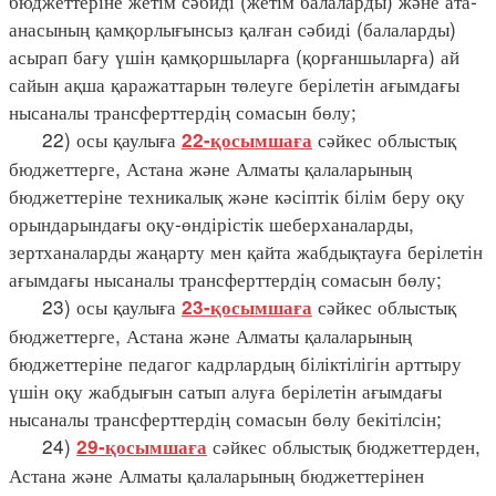
бюджеттеріне жетім сәбиді (жетім балаларды) және ата-
анасының қамқорлығынсыз қалған сәбиді (балаларды)
асырап бағу үшін қамқоршыларға (қорғаншыларға) ай
сайын ақша қаражаттарын төлеуге берілетін ағымдағы
нысаналы трансферттердің сомасын бөлу;
22) осы қаулыға
сәйкес облыстық
22-қосымшаға
бюджеттерге, Астана және Алматы қалаларының
бюджеттеріне техникалық және кәсіптік білім беру оқу
орындарындағы оқу-өндірістік шеберханаларды,
зертханаларды жаңарту мен қайта жабдықтауға берілетін
ағымдағы нысаналы трансферттердің сомасын бөлу;
23) осы қаулыға
сәйкес облыстық
23-қосымшаға
бюджеттерге, Астана және Алматы қалаларының
бюджеттеріне педагог кадрлардың біліктілігін арттыру
үшін оқу жабдығын сатып алуға берілетін ағымдағы
нысаналы трансферттердің сомасын бөлу бекітілсін;
24)
сәйкес облыстық бюджеттерден,
29-қосымшаға
Астана және Алматы қалаларының бюджеттерінен