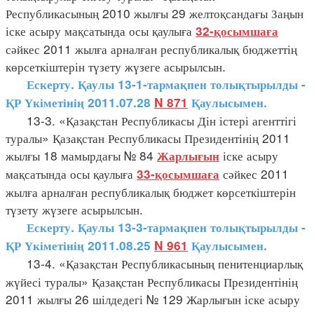
Республикасының 2010 жылғы 29 желтоқсандағы Заңын
іске асыру мақсатында осы қаулыға
32-қосымшаға
сәйкес 2011 жылға арналған республикалық бюджеттің
көрсеткіштерін түзету жүзеге асырылсын.
Ескерту. Қаулы 13-1-тармақпен толықтырылды -
ҚР Үкіметінің 2011.07.28
N 871
Қаулысымен.
13-3. «Қазақстан Республикасы Дін істері агенттігі
туралы» Қазақстан Республикасы Президентінің 2011
жылғы 18 мамырдағы № 84
іске асыру
Жарлығын
мақсатында осы қаулыға
сәйкес 2011
33-қосымшаға
жылға арналған республикалық бюджет көрсеткіштерін
түзету жүзеге асырылсын.
Ескерту. Қаулы 13-3-тармақпен толықтырылды -
ҚР Үкіметінің 2011.08.25
N 961
Қаулысымен.
13-4. «Қазақстан Республикасының пенитенциарлық
жүйесі туралы» Қазақстан Республикасы Президентінің
2011 жылғы 26 шілдедегі № 129 Жарлығын іске асыру