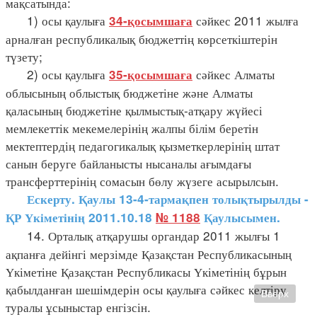
мақсатында:
1) осы қаулыға
сәйкес 2011 жылға
34-қосымшаға
арналған республикалық бюджеттің көрсеткіштерін
түзету;
2) осы қаулыға
сәйкес Алматы
35-қосымшаға
облысының облыстық бюджетіне және Алматы
қаласының бюджетіне қылмыстық-атқару жүйесі
мемлекеттік мекемелерінің жалпы білім беретін
мектептердің педагогикалық қызметкерлерінің штат
санын беруге байланысты нысаналы ағымдағы
трансферттерінің сомасын бөлу жүзеге асырылсын.
Ескерту. Қаулы 13-4-тармақпен толықтырылды -
ҚР Үкіметінің 2011.10.18
№ 1188
Қаулысымен.
14. Орталық атқарушы органдар 2011 жылғы 1
ақпанға дейінгі мерзімде Қазақстан Республикасының
Үкіметіне Қазақстан Республикасы Үкіметінің бұрын
қабылданған шешімдерін осы қаулыға сәйкес келтіру
Вверх
туралы ұсыныстар енгізсін.