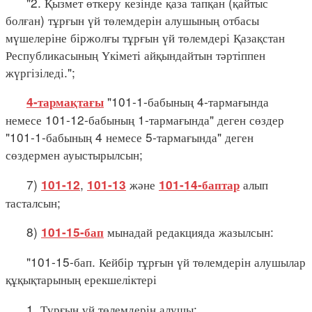
"2. Қызмет өткеру кезінде қаза тапқан (қайтыс
болған) тұрғын үй төлемдерін алушының отбасы
мүшелеріне біржолғы тұрғын үй төлемдері Қазақстан
Республикасының Үкіметі айқындайтын тәртіппен
жүргізіледі.";
"101-1-бабының 4-тармағында
4-тармақтағы
немесе 101-12-бабының 1-тармағында" деген сөздер
"101-1-бабының 4 немесе 5-тармағында" деген
сөздермен ауыстырылсын;
7)
,
және
алып
101-12
101-13
101-14-баптар
тасталсын;
8)
мынадай редакцияда жазылсын:
101-15-бап
"101-15-бап. Кейбір тұрғын үй төлемдерін алушылар
құқықтарының ерекшеліктері
1. Тұрғын үй төлемдерін алушы: