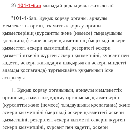
2)
мынадай редакцияда жазылсын:
101-1-бап
"101-1-бап. Құқық қорғау органы, арнаулы
мемлекеттік орган, азаматтық қорғау органы
қызметкерінің (курсантты және (немесе) тыңдаушыны
қоспағанда) және әскери қызметшінің (мерзімді әскери
қызметтегі әскери қызметшіні, резервтегі әскери
қызметті өткеріп жүрген әскери қызметшіні, курсант пен
кадетті, әскери жиындарға шақырылған әскери міндетті
адамды қоспағанда) тұрғынжайға құқығының іске
асырылуы
1. Құқық қорғау органының, арнаулы мемлекеттік
органның, азаматтық қорғау органының қызметкерін
(курсантты және (немесе) тыңдаушыны қоспағанда) және
әскери қызметшіні (мерзімді әскери қызметтегі әскери
қызметшіні, резервтегі әскери қызметті өткеріп жүрген
әскери қызметшіні, курсант пен кадетті, әскери