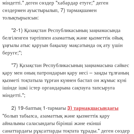
міндетті." деген сөздер "хабардар етуге;" деген
сөздермен ауыстырылып, 7) тармақшамен
толықтырылсын:
"2-1) Қазақстан Республикасының заңнамасында
белгіленген тәртіппен азаматтық және қызметтік ойық
ұңғылы атыс қаруын бақылау мақсатында оқ ату үшін
беруге;";
"7) Қазақстан Республикасының заңнамасына сәйкес
қару мен оның патрондарын қару иесі – заңды тұлғаның
қызметі тоқтатыла тұрған күннен бастап он жұмыс күні
ішінде ішкі істер органдарына сақтауға тапсыруға
міндетті.";
2) 19-баптың 1-тармағы
3) тармақшасындағы
"болып табылса, азаматтық және қызметтік қару
айналымы саласындағы бірінші және екінші
санаттардағы рұқсаттарды тоқтата тұрады." деген сөздер