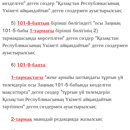
көзделген" деген сөздер "Қазақстан Республикасының
Үкіметі айқындайтын" деген сөздермен ауыстырылсын;
5)
бірінші бөлігіндегі "осы Заңның
101-8-баптың
101-5-бабы
бірінші бөлігінің 2)
1-тармағы
тармақшасында көрсетілген" деген сөздер "Қазақстан
Республикасының Үкіметі айқындайтын" деген сөздермен
ауыстырылсын;
6)
:
101-9-бапта
"жеке арнайы шотындағы тұрғын үй
1-тармақтағы
төлемдерін осы Заңның 101-5-бабында көзделген
мақсаттарға" деген сөздер "тұрғын үй төлемдерін
Қазақстан Республикасының Үкіметі айқындайтын
тәртіппен" деген сөздермен ауыстырылсын;
мынадай редакцияда жазылсын:
2-тармақ