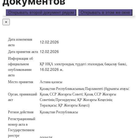
документов
Открывать второй документ рядом
Открывать в этом же окне
×
Дата изменения
12.02.2026
акта
Дата принятия акта
12.02.2026
Информация об
официальном
ҚР НҚА электрондық түрдегі эталондық бақылау банкі,
опубликовании
16.02.2026 ж.
акта
Место принятия
Астана қаласы
Қазақстан Республикасының Парламенті (бұрынғы атауы:
Орган, принявший
Қазақ ССР Жоғарғы Советі; Қазақ ССР Жоғарғы
акт
Советінің Президиумы; ҚР Жоғарғы Кеңесінің
Төралқасы; ҚР Жоғарғы Кеңесі)
Регион действия
Қазақстан Республикасы
Регистрационный
номер акта в
Государственном
реестре
222075