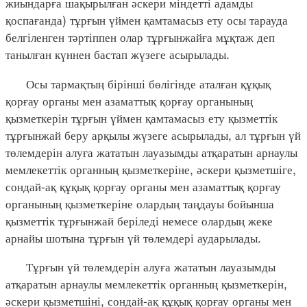
жиындарға шақырылған әскери міндетті адамды
қоспағанда) тұрғын үймен қамтамасыз ету осы тарауда
белгіленген тәртіппен олар тұрғынжайға мұқтаж деп
танылған күннен бастап жүзеге асырылады.
Осы тармақтың бірінші бөлігінде аталған құқық
қорғау органы мен азаматтық қорғау органының
қызметкерін тұрғын үймен қамтамасыз ету қызметтік
тұрғынжай беру арқылы жүзеге асырылады, ал тұрғын үй
төлемдерін алуға жататын лауазымды атқаратын арнаулы
мемлекеттік органның қызметкеріне, әскери қызметшіге,
сондай-ақ құқық қорғау органы мен азаматтық қорғау
органының қызметкеріне олардың таңдауы бойынша
қызметтік тұрғынжай беріледі немесе олардың жеке
арнайы шотына тұрғын үй төлемдері аударылады.
Тұрғын үй төлемдерін алуға жататын лауазымды
атқаратын арнаулы мемлекеттік органның қызметкерін,
әскери қызметшіні, сондай-ақ құқық қорғау органы мен