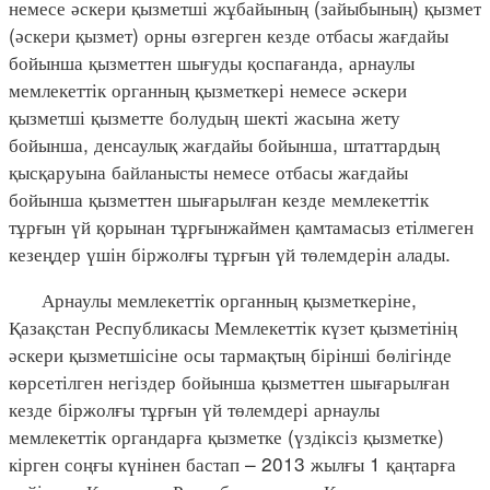
немесе әскери қызметші жұбайының (зайыбының) қызмет
(әскери қызмет) орны өзгерген кезде отбасы жағдайы
бойынша қызметтен шығуды қоспағанда, арнаулы
мемлекеттік органның қызметкері немесе әскери
қызметші қызметте болудың шекті жасына жету
бойынша, денсаулық жағдайы бойынша, штаттардың
қысқаруына байланысты немесе отбасы жағдайы
бойынша қызметтен шығарылған кезде мемлекеттік
тұрғын үй қорынан тұрғынжаймен қамтамасыз етілмеген
кезеңдер үшін біржолғы тұрғын үй төлемдерін алады.
Арнаулы мемлекеттік органның қызметкеріне,
Қазақстан Республикасы Мемлекеттік күзет қызметінің
әскери қызметшісіне осы тармақтың бірінші бөлігінде
көрсетілген негіздер бойынша қызметтен шығарылған
кезде біржолғы тұрғын үй төлемдері арнаулы
мемлекеттік органдарға қызметке (үздіксіз қызметке)
кірген соңғы күнінен бастап – 2013 жылғы 1 қаңтарға