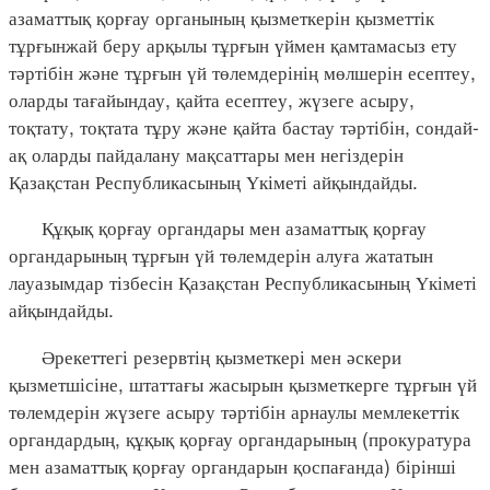
азаматтық қорғау органының қызметкерін қызметтік
тұрғынжай беру арқылы тұрғын үймен қамтамасыз ету
тәртібін және тұрғын үй төлемдерінің мөлшерін есептеу,
оларды тағайындау, қайта есептеу, жүзеге асыру,
тоқтату, тоқтата тұру және қайта бастау тәртібін, сондай-
ақ оларды пайдалану мақсаттары мен негіздерін
Қазақстан Республикасының Үкіметі айқындайды.
Құқық қорғау органдары мен азаматтық қорғау
органдарының тұрғын үй төлемдерін алуға жататын
лауазымдар тізбесін Қазақстан Республикасының Үкіметі
айқындайды.
Әрекеттегі резервтің қызметкері мен әскери
қызметшісіне, штаттағы жасырын қызметкерге тұрғын үй
төлемдерін жүзеге асыру тәртібін арнаулы мемлекеттік
органдардың, құқық қорғау органдарының (прокуратура
мен азаматтық қорғау органдарын қоспағанда) бірінші