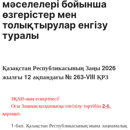
мәселелері бойынша
өзгерістер мен
толықтырулар енгізу
туралы
Қазақстан Республикасының Заңы 2026
жылғы 12 ақпандағы № 263-VIII ҚРЗ
ЗҚАИ-ның ескертпесі!
Осы Заңның қолданысқа енгізілу тәртібін
2-б.
қараңыз.
1-бап. Қазақстан Республикасының мына заңнамалық