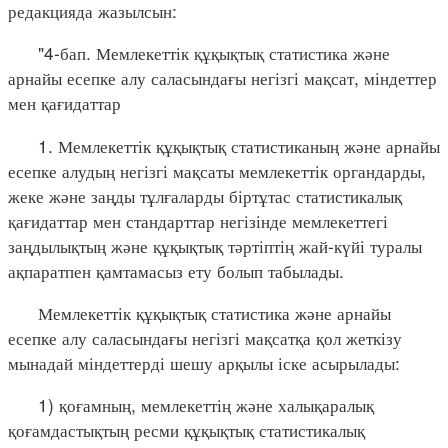
редакцияда жазылсын:
"4-бап. Мемлекеттік құқықтық статистика және
арнайы есепке алу саласындағы негізгі мақсат, міндеттер
мен қағидаттар
1. Мемлекеттік құқықтық статистиканың және арнайы
есепке алудың негізгі мақсаты мемлекеттік органдарды,
жеке және заңды тұлғаларды біртұтас статистикалық
қағидаттар мен стандарттар негізінде мемлекеттегі
заңдылықтың және құқықтық тәртіптің жай-күйі туралы
ақпаратпен қамтамасыз ету болып табылады.
Мемлекеттік құқықтық статистика және арнайы
есепке алу саласындағы негізгі мақсатқа қол жеткізу
мынадай міндеттерді шешу арқылы іске асырылады:
1) қоғамның, мемлекеттің және халықаралық
қоғамдастықтың ресми құқықтық статистикалық