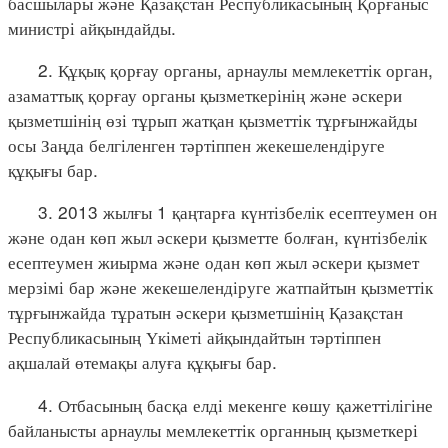
басшылары және Қазақстан Республикасының Қорғаныс
министрі айқындайды.
2. Құқық қорғау органы, арнаулы мемлекеттік орган,
азаматтық қорғау органы қызметкерінің және әскери
қызметшінің өзі тұрып жатқан қызметтік тұрғынжайды
осы Заңда белгіленген тәртіппен жекешелендіруге
құқығы бар.
3. 2013 жылғы 1 қаңтарға күнтізбелік есептеумен он
және одан көп жыл әскери қызметте болған, күнтізбелік
есептеумен жиырма және одан көп жыл әскери қызмет
мерзімі бар және жекешелендіруге жатпайтын қызметтік
тұрғынжайда тұратын әскери қызметшінің Қазақстан
Республикасының Үкіметі айқындайтын тәртіппен
ақшалай өтемақы алуға құқығы бар.
4. Отбасының басқа елді мекенге көшу қажеттілігіне
байланысты арнаулы мемлекеттік органның қызметкері