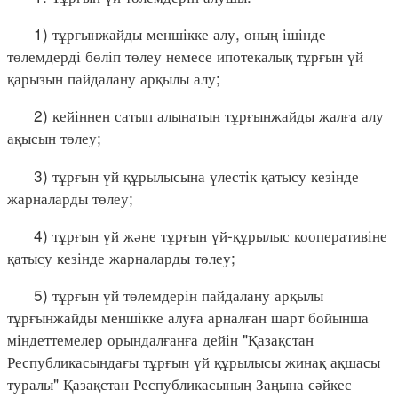
1) тұрғынжайды меншікке алу, оның ішінде
төлемдерді бөліп төлеу немесе ипотекалық тұрғын үй
қарызын пайдалану арқылы алу;
2) кейіннен сатып алынатын тұрғынжайды жалға алу
ақысын төлеу;
3) тұрғын үй құрылысына үлестік қатысу кезінде
жарналарды төлеу;
4) тұрғын үй және тұрғын үй-құрылыс кооперативіне
қатысу кезінде жарналарды төлеу;
5) тұрғын үй төлемдерін пайдалану арқылы
тұрғынжайды меншікке алуға арналған шарт бойынша
міндеттемелер орындалғанға дейін "Қазақстан
Республикасындағы тұрғын үй құрылысы жинақ ақшасы
туралы" Қазақстан Республикасының Заңына сәйкес