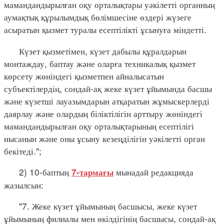
мамандандырылған оқу орталықтары уәкілетті органның
аумақтық құрылымдық бөлімшесіне өздері жүзеге
асыратын қызмет туралы есептілікті ұсынуға міндетті.
Күзет қызметімен, күзет дабылы құралдарын
монтаждау, баптау және оларға техникалық қызмет
көрсету жөніндегі қызметпен айналысатын
субъектілердің, сондай-ақ жеке күзет ұйымында басшы
және күзетші лауазымдарын атқаратын жұмыскерлерді
даярлау және олардың біліктілігін арттыру жөніндегі
мамандандырылған оқу орталықтарының есептілігі
нысанын және оны ұсыну кезеңділігін уәкілетті орган
бекітеді.";
2) 10-баптың
мынадай редакцияда
7-тармағы
жазылсын:
"7. Жеке күзет ұйымының басшысы, жеке күзет
ұйымының филиалы мен өкілдігінің басшысы, сондай-ақ