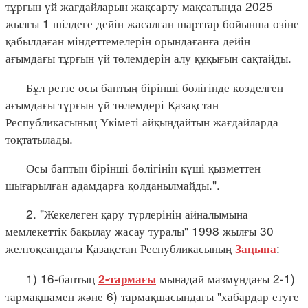
тұрғын үй жағдайларын жақсарту мақсатында 2025
жылғы 1 шілдеге дейін жасалған шарттар бойынша өзіне
қабылдаған міндеттемелерін орындағанға дейін
ағымдағы тұрғын үй төлемдерін алу құқығын сақтайды.
Бұл ретте осы баптың бірінші бөлігінде көзделген
ағымдағы тұрғын үй төлемдері Қазақстан
Республикасының Үкіметі айқындайтын жағдайларда
тоқтатылады.
Осы баптың бірінші бөлігінің күші қызметтен
шығарылған адамдарға қолданылмайды.".
2. "Жекелеген қару түрлерінің айналымына
мемлекеттік бақылау жасау туралы" 1998 жылғы 30
желтоқсандағы Қазақстан Республикасының
:
Заңына
1) 16-баптың
мынадай мазмұндағы 2-1)
2-тармағы
тармақшамен және 6) тармақшасындағы "хабардар етуге