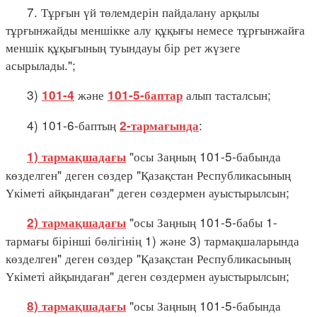
7. Тұрғын үй төлемдерін пайдалану арқылы
тұрғынжайды меншікке алу құқығы немесе тұрғынжайға
меншік құқығының туындауы бір рет жүзеге
асырылады.";
3)
және
алып тасталсын;
101-4
101-5-баптар
4) 101-6-баптың
:
2-тармағында
"осы Заңның 101-5-бабында
1) тармақшадағы
көзделген" деген сөздер "Қазақстан Республикасының
Үкіметі айқындаған" деген сөздермен ауыстырылсын;
"осы Заңның 101-5-бабы 1-
2) тармақшадағы
тармағы бірінші бөлігінің 1) және 3) тармақшаларында
көзделген" деген сөздер "Қазақстан Республикасының
Үкіметі айқындаған" деген сөздермен ауыстырылсын;
"осы Заңның 101-5-бабында
8) тармақшадағы