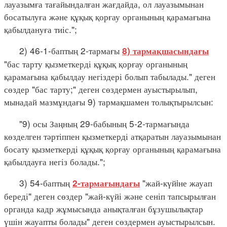
лауазымға тағайындалған жағдайда, ол лауазымынан
босатылуға және құқық қорғау органының қарамағына
қабылдануға тиіс.";
2) 46-1-баптың 2-тармағы
8) тармақшасындағы
"бас тарту қызметкерді құқық қорғау органының
қарамағына қабылдау негіздері болып табылады." деген
сөздер "бас тарту;" деген сөздермен ауыстырылып,
мынадай мазмұндағы 9) тармақшамен толықтырылсын:
"9) осы Заңның 29-бабының 5-2-тармағында
көзделген тәртіппен қызметкерді атқаратын лауазымынан
босату қызметкерді құқық қорғау органының қарамағына
қабылдауға негіз болады.";
3) 54-баптың
"жай-күйiне жауап
2-тармағындағы
береді" деген сөздер "жай-күйі және сеніп тапсырылған
органда кадр жұмысында анықталған бұзушылықтар
үшін жауапты болады" деген сөздермен ауыстырылсын.