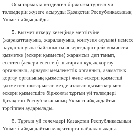
Осы тармақта көзделген біржолғы тұрғын үй
төлемдерін жүзеге асыруды Қазақстан Республикасының
Үкіметі айқындайды.
5. Қызмет өткеру кезеңінде мертігуіне
(жарақаттануына, жаралануына, контузия алуына) немесе
науқастануына байланысты әскери-дәрігерлік комиссия
қызметке (әскери қызметке) жарамсыз деп танып,
есептен (әскери есептен) шығарған құқық қорғау
органының, арнаулы мемлекеттік органның, азаматтық
қорғау органының қызметкері және әскери қызметші
қызметтен шығарылған кезде аталған қызметкер мен
әскери қызметшіге біржолғы тұрғын үй төлемдері
Қазақстан Республикасының Үкіметі айқындайтын
тәртіппен аударылады.
6. Тұрғын үй төлемдері Қазақстан Республикасының
Үкіметі айқындайтын мақсаттарға пайдаланылады.