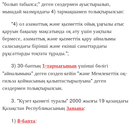
"болып табылса;" деген сөздермен ауыстырылып,
мынадай мазмұндағы 4) тармақшамен толықтырылсын:
"4) ол азаматтық және қызметтік ойық ұңғылы атыс
қаруын бақылау мақсатында оқ ату үшін уақтылы
бермесе, азаматтық және қызметтік қару айналымы
саласындағы бірінші және екінші санаттардағы
рұқсаттарды тоқтата тұрады.";
3) 30-баптың
үшінші бөлігі
1-тармағының
"айналымына" деген сөзден кейін "және Мемлекеттік оқ-
гильза қоймасының қалыптастырылуына" деген
сөздермен толықтырылсын.
3. "Күзет қызметі туралы" 2000 жылғы 19 қазандағы
Қазақстан Республикасының
:
Заңына
1)
:
8-бапта