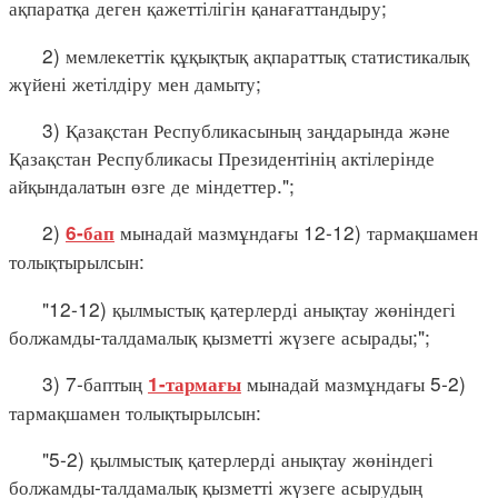
ақпаратқа деген қажеттілігін қанағаттандыру;
2) мемлекеттік құқықтық ақпараттық статистикалық
жүйені жетілдіру мен дамыту;
3) Қазақстан Республикасының заңдарында және
Қазақстан Республикасы Президентінің актілерінде
айқындалатын өзге де міндеттер.";
2)
мынадай мазмұндағы 12-12) тармақшамен
6-бап
толықтырылсын:
"12-12) қылмыстық қатерлерді анықтау жөніндегі
болжамды-талдамалық қызметті жүзеге асырады;";
3) 7-баптың
мынадай мазмұндағы 5-2)
1-тармағы
тармақшамен толықтырылсын:
"5-2) қылмыстық қатерлерді анықтау жөніндегі
болжамды-талдамалық қызметті жүзеге асырудың