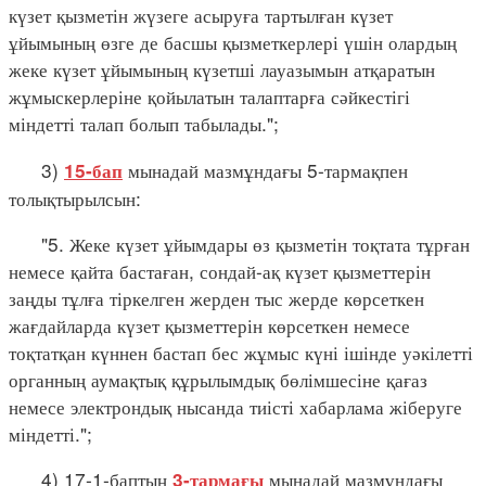
күзет қызметін жүзеге асыруға тартылған күзет
ұйымының өзге де басшы қызметкерлері үшін олардың
жеке күзет ұйымының күзетші лауазымын атқаратын
жұмыскерлеріне қойылатын талаптарға сәйкестігі
міндетті талап болып табылады.";
3)
мынадай мазмұндағы 5-тармақпен
15-бап
толықтырылсын:
"5. Жеке күзет ұйымдары өз қызметін тоқтата тұрған
немесе қайта бастаған, сондай-ақ күзет қызметтерін
заңды тұлға тіркелген жерден тыс жерде көрсеткен
жағдайларда күзет қызметтерін көрсеткен немесе
тоқтатқан күннен бастап бес жұмыс күні ішінде уәкілетті
органның аумақтық құрылымдық бөлімшесіне қағаз
немесе электрондық нысанда тиісті хабарлама жіберуге
міндетті.";
4) 17-1-баптың
мынадай мазмұндағы
3-тармағы