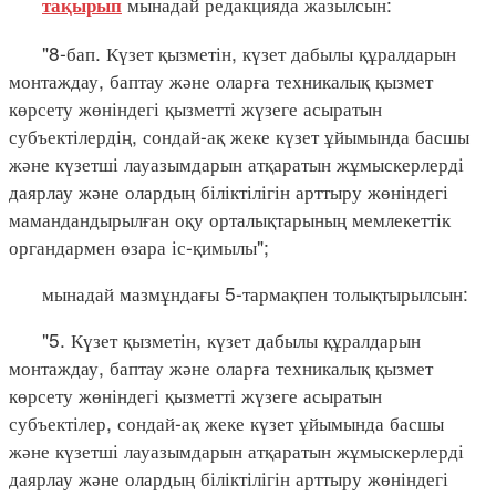
мынадай редакцияда жазылсын:
тақырып
"8-бап. Күзет қызметін, күзет дабылы құралдарын
монтаждау, баптау және оларға техникалық қызмет
көрсету жөніндегі қызметті жүзеге асыратын
субъектілердің, сондай-ақ жеке күзет ұйымында басшы
және күзетші лауазымдарын атқаратын жұмыскерлерді
даярлау және олардың біліктілігін арттыру жөніндегі
мамандандырылған оқу орталықтарының мемлекеттік
органдармен өзара іс-қимылы";
мынадай мазмұндағы 5-тармақпен толықтырылсын:
"5. Күзет қызметін, күзет дабылы құралдарын
монтаждау, баптау және оларға техникалық қызмет
көрсету жөніндегі қызметті жүзеге асыратын
субъектілер, сондай-ақ жеке күзет ұйымында басшы
және күзетші лауазымдарын атқаратын жұмыскерлерді
даярлау және олардың біліктілігін арттыру жөніндегі