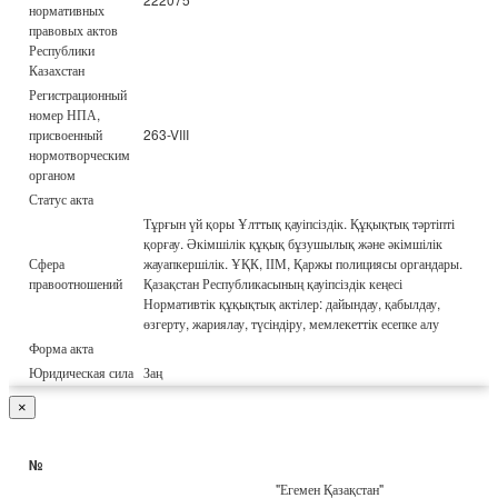
нормативных
правовых актов
Республики
Казахстан
Регистрационный
номер НПА,
присвоенный
263-VIII
нормотворческим
органом
Статус акта
Тұрғын үй қоры Ұлттық қауіпсіздік. Құқықтық тәртіпті
қорғау. Әкімшілік құқық бұзушылық және әкімшілік
Сфера
жауапкершілік. ҰҚК, ІІМ, Қаржы полициясы органдары.
правоотношений
Қазақстан Республикасының қауіпсіздік кеңесі
Нормативтік құқықтық актілер: дайындау, қабылдау,
өзгерту, жариялау, түсіндіру, мемлекеттік есепке алу
Форма акта
Юридическая сила
Заң
×
№
"Егемен Қазақстан"