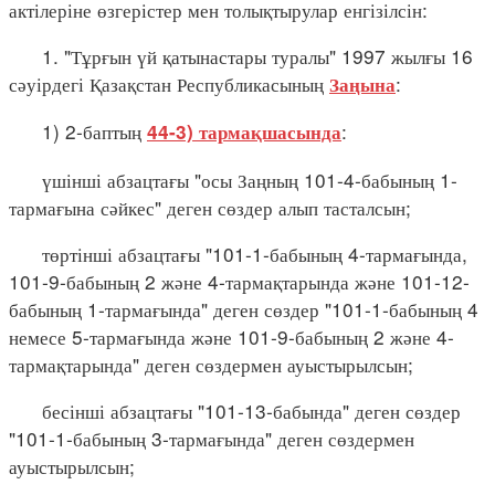
актілеріне өзгерістер мен толықтырулар енгізілсін:
1. "Тұрғын үй қатынастары туралы" 1997 жылғы 16
сәуірдегі Қазақстан Республикасының
:
Заңына
1) 2-баптың
:
44-3) тармақшасында
үшінші абзацтағы "осы Заңның 101-4-бабының 1-
тармағына сәйкес" деген сөздер алып тасталсын;
төртінші абзацтағы "101-1-бабының 4-тармағында,
101-9-бабының 2 және 4-тармақтарында және 101-12-
бабының 1-тармағында" деген сөздер "101-1-бабының 4
немесе 5-тармағында және 101-9-бабының 2 және 4-
тармақтарында" деген сөздермен ауыстырылсын;
бесінші абзацтағы "101-13-бабында" деген сөздер
"101-1-бабының 3-тармағында" деген сөздермен
ауыстырылсын;