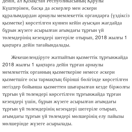
дейін, ал Қазақстан Республикасының Қарулы
Күштерінен, басқа да әскерлер мен әскери
құралымдардан арнаулы мемлекеттік органдарға (үздіксіз
қызметке) көрсетілген күннен кейін ауысқан жағдайда
бұрын жүзеге асырылған ағымдағы тұрғын үй
төлемдерінің кезеңдері шегеріле отырып, 2018 жылғы 1
қаңтарға дейін тағайындалады.
Жекешелендіруге жатпайтын қызметтік тұрғынжайда
2018 жылғы 1 қаңтарға дейін тұрған арнаулы
мемлекеттік органның қызметкеріне немесе әскери
қызметшіге осы тармақтың бірінші бөлігінде көрсетілген
негіздер бойынша қызметтен шығарылған кезде біржолғы
тұрғын үй төлемдері көрсетілген тұрғынжайда тұрған
кезеңдері үшін, бұрын жүзеге асырылған ағымдағы
тұрғын үй төлемдерінің кезеңдері шегеріле отырып,
ағымдағы тұрғын үй төлемдері мөлшерінің елу пайызы
мөлшерінде жүзеге асырылады.