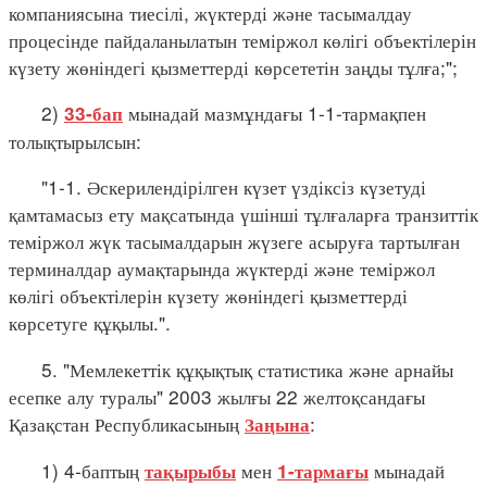
компаниясына тиесілі, жүктерді және тасымалдау
процесінде пайдаланылатын теміржол көлігі объектілерін
күзету жөніндегі қызметтерді көрсететін заңды тұлға;";
2)
мынадай мазмұндағы 1-1-тармақпен
33-бап
толықтырылсын:
"1-1. Әскерилендірілген күзет үздіксіз күзетуді
қамтамасыз ету мақсатында үшінші тұлғаларға транзиттік
теміржол жүк тасымалдарын жүзеге асыруға тартылған
терминалдар аумақтарында жүктерді және теміржол
көлігі объектілерін күзету жөніндегі қызметтерді
көрсетуге құқылы.".
5. "Мемлекеттік құқықтық статистика және арнайы
есепке алу туралы" 2003 жылғы 22 желтоқсандағы
Қазақстан Республикасының
:
Заңына
1) 4-баптың
мен
мынадай
тақырыбы
1-тармағы