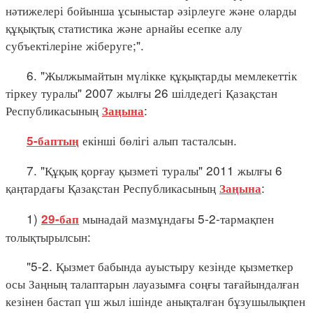
нәтижелері бойынша ұсыныстар әзірлеуге және оларды
құқықтық статистика және арнайы есепке алу
субъектілеріне жіберуге;".
6. "Жылжымайтын мүлікке құқықтарды мемлекеттік
тіркеу туралы" 2007 жылғы 26 шілдедегі Қазақстан
Республикасының
:
Заңына
екінші бөлігі алып тасталсын.
5-баптың
7. "Құқық қорғау қызметі туралы" 2011 жылғы 6
қаңтардағы Қазақстан Республикасының
:
Заңына
1)
мынадай мазмұндағы 5-2-тармақпен
29-бап
толықтырылсын:
"5-2. Қызмет бабында ауыстыру кезінде қызметкер
осы Заңның талаптарын лауазымға соңғы тағайындалған
кезінен бастап үш жыл ішінде анықталған бұзушылықпен