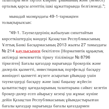
орталық қарсы агенттің ішкі құжаттарында белгіленеді.";
мынадай мазмұндағы 49-1-тармақпен
толықтырылсын:
"49-1. Тәуекелдерінің жабылуын сипаттайтын
көрсеткіштердің мәндері Қазақстан Республикасының
Ұлттық Банкі Басқармасының 2013 жылғы 27 тамыздағы
№ 214
бекітілген (Нормативтік құқықтық
қаулысымен
актілерді мемлекеттік тіркеу тізілімінде № 8796
тіркелген) Бағалы қағаздар нарығында брокерлік және
дилерлік қызметті, инвестициялық портфельді басқару
жөніндегі қызметті жүзеге асыратын ұйымдар үшін
тәуекелдерді басқару және ішкі бақылау жүйесін
қалыптастыру қағидаларының талаптарына сәйкес келетін
брокер-дилер есеп айырысу кезеңі үш жұмыс күніне
дейін Қазақстан Республикасының ұйымдастырылған
бағалы қағаздар нарығында бағалы қағаздармен