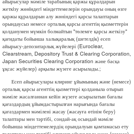
айырысулар мәміле тарабының қаржы құралдарын
жеткiзу жөнiндегi міндеттемелерін орындауы оның өзге
қаржы құралдарын алу жөніндегі қарсы талаптарын
орындаусыз немесе орталық қарсы агенттің қызметтерін
қолданумен мүмкін болмайтын "төлемге қарсы жеткізу"
қағидаты бойынша халықаралық (шетелдiк) есеп
айырысу-депозитарлық жүйелері (Euroclear,
Clearstream, Depository Trust & Clearing Corporation,
Japan Securities Clearing Corporation және басқа
ұқсас жүйелер) арқылы жүзеге асырылады.;
Есеп айырысулары клиринг ұйымының және (немесе)
орталық қарсы агенттің қызметтері қолданыла отырып
мәміле жасалғаннан кейін жүзеге асырылатын бағалы
қағаздардың ұйымдастырылған нарығында бағалы
қағаздармен мәмілені жасау (жасауға өтінім беру)
талаптары мен тәртібі, сондай-ақ осындай мәміле
бойынша міндеттемелердің орындалуын қамтамасыз ету
талаптары мен тәртібі клиринг ұйымының және (немесе)