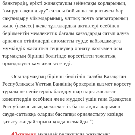
банктердің, ерікті жинақтаушы зейнетақы қорларының,
"өмірді сақтандыру" саласы бойынша лицензиясы бар
сақтандыру ұйымдарының, ұлттық почта операторының
және (немесе) жеке тұлғалардың активтері есебінен
берілмейтін мемлекеттік бағалы қағаздарды сатып алуға
арналған өтінімдерді автоматты түрде қабылдамауға
мүмкіндік жасайтын теңшеулер орнату жолымен осы
тармақтың бірінші бөлігінде көрсетілген талаптың
орындалуын қамтамасыз етеді.
Осы тармақтың бірінші бөлігінің талабы Қазақстан
Республикасы Ұлттық Банкінің брокерлік қызмет көрсету
туралы не сенімгерлік басқару шарттары жасалған
клиенттердің есебінен және мүддесі үшін ғана Қазақстан
Республикасының мемлекеттік бағалы қағаздарымен
сауда-саттыққа оларды бастапқы орналастыру кезінде
қатысу жағдайларына қолданылмайды.";
мынадай редакцияда жазылсын:
43-тармақ