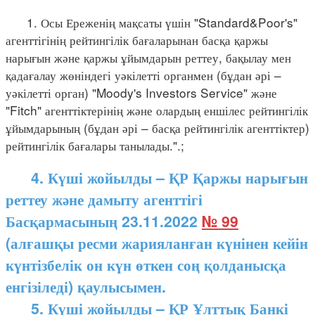
1. Осы Ереженің мақсаты үшін "Standard&Poor's"
агенттігінің рейтингілік бағаларынан басқа қаржы
нарығын және қаржы ұйымдарын реттеу, бақылау мен
қадағалау жөніндегі уәкілетті органмен (бұдан әрі –
уәкілетті орган) "Moody's Investors Service" және
"Fitch" агенттіктерінің және олардың еншілес рейтингілік
ұйымдарының (бұдан әрі – басқа рейтингілік агенттіктер)
рейтингілік бағалары танылады.".;
4.
Күші жойылды – ҚР Қаржы нарығын
реттеу және дамыту агенттігі
Басқармасының 23.11.2022
№ 99
(алғашқы ресми жарияланған күнінен кейін
күнтізбелік он күн өткен соң қолданысқа
енгізіледі) қаулысымен.
5. Күші жойылды – ҚР Ұлттық Банкі