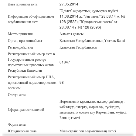
Дата принятия акта
27.05.2014
"Әділет" ақпараттық-құқықтық жүйесі
Информация об официальном
11.08.2014 ж. "Заң газеті" 28.08.14 ж. №
опубликовании акта
128 (2522); "Юридическая газета" от
28.08.14 г. № 128 (2696)
Место принятия
Алматы қаласы
Орган, принявший акт
Қазақстан Республикасының Ұлттық Банкі
Регион действия
Қазақстан Республикасы
Регистрационный номер акта в
Государственном реестре
81847
нормативных правовых актов
Республики Казахстан
Регистрационный номер НПА,
присвоенный нормотворческим
98
органом
Статус акта
Нормативтік құқықтық актілер: дайындау,
қабылдау, өзгерту, жариялау, түсіндіру,
Сфера правоотношений
мемлекеттік есепке алу Қаржы Банк жүйесі.
Банк қызметі
Форма акта
Юридическая сила
Министрлік пен ведомствоның актісі