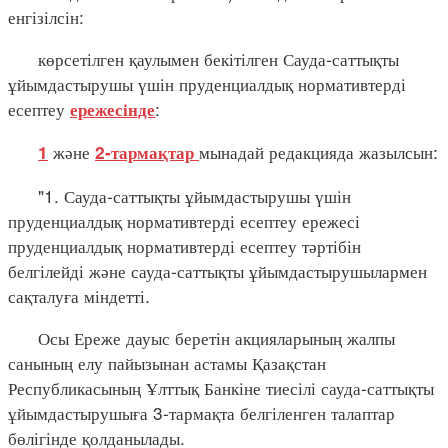
енгізілсін:
көрсетілген қаулымен бекітілген Сауда-саттықты
ұйымдастырушы үшін пруденциалдық нормативтерді
есептеу
:
ережесінде
және
мынадай редакцияда жазылсын:
1
2-тармақтар
"1. Сауда-саттықты ұйымдастырушы үшін
пруденциалдық нормативтерді есептеу ережесі
пруденциалдық нормативтерді есептеу тәртібін
белгілейді және сауда-саттықты ұйымдастырушылармен
сақталуға міндетті.
Осы Ереже дауыс беретін акцияларының жалпы
санының елу пайызынан астамы Қазақстан
Республикасының Ұлттық Банкіне тиесілі сауда-саттықты
ұйымдастырушыға 3-тармақта белгіленген талаптар
бөлігінде қолданылады.