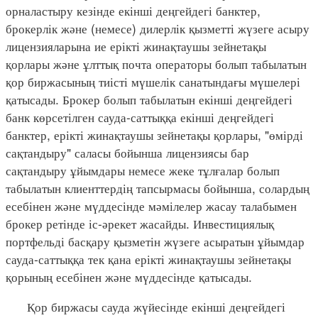
орналастыру кезінде екінші деңгейдегі банктер,
брокерлік және (немесе) дилерлік қызметті жүзеге асыру
лицензияларына ие ерікті жинақтаушы зейнетақы
қорлары және ұлттық почта операторы болып табылатын
қор биржасының тиісті мүшелік санатындағы мүшелері
қатысады. Брокер болып табылатын екінші деңгейдегі
банк көрсетілген сауда-саттыққа екінші деңгейдегі
банктер, ерікті жинақтаушы зейнетақы қорлары, "өмірді
сақтандыру" саласы бойынша лицензиясы бар
сақтандыру ұйымдары немесе жеке тұлғалар болып
табылатын клиенттердің тапсырмасы бойынша, солардың
есебінен және мүддесінде мәмілелер жасау талабымен
брокер ретінде іс-әрекет жасайды. Инвестициялық
портфельді басқару қызметін жүзеге асыратын ұйымдар
сауда-саттыққа тек қана ерікті жинақтаушы зейнетақы
қорының есебінен және мүддесінде қатысады.
Қор биржасы сауда жүйесінде екінші деңгейдегі