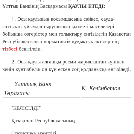
Ұлттық Банкінің Басқармасы
:
ҚАУЛЫ ЕТЕДІ
1. Осы қаулының қосымшасына сәйкес, сауда-
саттықты ұйымдастырушының қызметі мәселелері
бойынша өзгерістер мен толықтыру енгізілетін Қазақстан
Республикасының нормативтік құқықтық актілерінің
бекітілсін.
тізбесі
2. Осы қаулы алғашқы ресми жарияланған күнінен
кейін күнтізбелік он күн өткен соң қолданысқа енгізіледі.
Ұлттық Банк
Қ. Келімбетов
Төрағасы
"КЕЛІСІЛДІ"
Қазақстан Республикасының
Статистика агенттігі