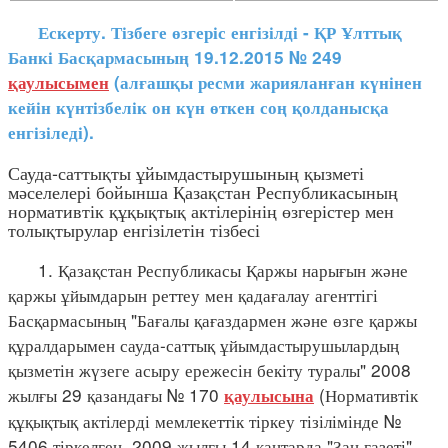
Ескерту. Тізбеге өзгеріс енгізілді - ҚР Ұлттық
Банкі Басқармасының 19.12.2015 № 249
қаулысымен
(алғашқы ресми жарияланған күнінен
кейін күнтізбелік он күн өткен соң қолданысқа
енгізіледі).
Сауда-саттықты ұйымдастырушының қызметі
мәселелері бойынша Қазақстан Республикасының
нормативтік құқықтық актілерінің өзгерістер мен
толықтырулар енгізілетін тізбесі
1. Қазақстан Республикасы Қаржы нарығын және
қаржы ұйымдарын реттеу мен қадағалау агенттігі
Басқармасының "Бағалы қағаздармен және өзге қаржы
құралдарымен сауда-саттық ұйымдастырушылардың
қызметін жүзеге асыру ережесін бекіту туралы" 2008
жылғы 29 қазандағы № 170
(Нормативтік
қаулысына
құқықтық актілерді мемлекеттік тіркеу тізілімінде №
5406 тіркелген, 2009 жылғы 14 қаңтарда "Заң газеті"