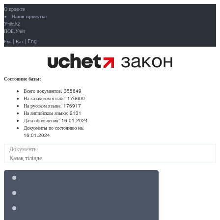
О проекте
Наши проекты:
Учёт.kz
ПОБ.Учёт
Рус
|
Қаз
|
Eng
Состояние базы:
Всего документов:
355649
На казахском языке:
176600
На русском языке:
176917
На английском языке:
2131
Дата обновления:
16.01.2024
Документы по состоянию на:
16.01.2024
Документы
Қазақ тілінде