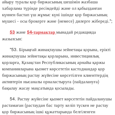
айыру туралы қор биржасының шешімін жазбаша
хабарлама түрінде ресімдейді және ол қабылданған
күннен бастап үш жұмыс күні ішінде қор биржасының
мүшесі - осы брокерге және (немесе) дилерге жібереді.";
және
мынадай редакцияда
53
54-тармақтар
жазылсын:
"53. Бірыңғай жинақтаушы зейнетақы қорына, ерікті
жинақтаушы зейнетақы қорларына, инвестициялық
қорларға, Қазақстан Республикасының арнайы қаржы
компанияларына қызмет көрсететін кастодиандар қор
биржасының растау жүйесіне көрсетілген клиенттердің
активтерін нысаналы орналастыруға (пайдалануға)
бақылау жасау мақсатында қосылады.
54. Растау жүйесіне қызмет көрсететін пайдаланушы
растамаған (растаудан бас тарту келіп түскен не растау
қор биржасының ішкі құжаттарында белгіленген