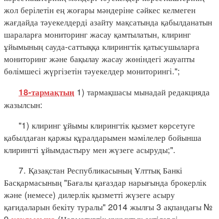
жол берілетін ең жоғары мәндеріне сәйкес келмеген
жағдайда тәуекелдерді азайту мақсатында қабылданатын
шараларға мониторинг жасау қамтылатын, клиринг
ұйымының сауда-саттыққа клирингтік қатысушыларға
мониторинг және бақылау жасау жөніндегі жауапты
бөлімшесі жүргізетін тәуекелдер мониторингі.";
1) тармақшасы мынадай редакцияда
18-тармақтың
жазылсын:
"1) клиринг ұйымы клирингтік қызмет көрсетуге
қабылдаған қаржы құралдарымен мәмілелер бойынша
клирингті ұйымдастыру мен жүзеге асыруды;".
7. Қазақстан Республикасының Ұлттық Банкі
Басқармасының "Бағалы қағаздар нарығында брокерлік
және (немесе) дилерлік қызметті жүзеге асыру
қағидаларын бекіту туралы" 2014 жылғы 3 ақпандағы №
9
(Нормативтік құқықтық актілерді