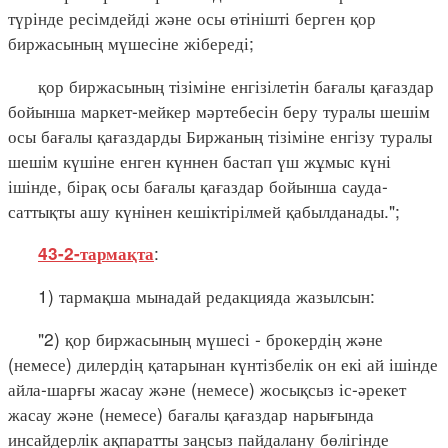
түрінде ресімдейді және осы өтінішті берген қор
биржасының мүшесіне жібереді;
қор биржасының тізіміне енгізілетін бағалы қағаздар
бойынша маркет-мейкер мәртебесін беру туралы шешім
осы бағалы қағаздарды Биржаның тізіміне енгізу туралы
шешім күшіне енген күннен бастап үш жұмыс күні
ішінде, бірақ осы бағалы қағаздар бойынша сауда-
саттықты ашу күнінен кешіктірілмей қабылданады.";
:
43-2-тармақта
1) тармақша мынадай редакцияда жазылсын:
"2) қор биржасының мүшесі - брокердің және
(немесе) дилердің қатарынан күнтізбелік он екі ай ішінде
айла-шарғы жасау және (немесе) жосықсыз іс-әрекет
жасау және (немесе) бағалы қағаздар нарығында
инсайдерлік ақпаратты заңсыз пайдалану бөлігінде