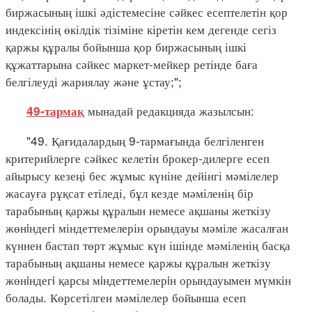
биржасының ішкі әдістемесіне сәйкес есептелетін қор
индексінің өкілдік тізіміне кіретін кем дегенде сегіз
қаржы құралы бойынша қор биржасының ішкі
құжаттарына сәйкес маркет-мейкер ретінде баға
белгілеуді жариялау және ұстау;";
мынадай редакцияда жазылсын:
49-тармақ
"49. Қағидалардың 9-тармағында белгіленген
критерийлерге сәйкес келетін брокер-дилерге есеп
айырысу кезеңі бес жұмыс күніне дейінгі мәмілелер
жасауға рұқсат етіледі, бұл кезде мәміленің бір
тарабының қаржы құралын немесе ақшаны жеткізу
жөнiндегi міндеттемелерін орындауы мәміле жасалған
күннен бастап төрт жұмыс күн ішінде мәміленің басқа
тарабының ақшаны немесе қаржы құралын жеткізу
жөнiндегi қарсы мiндеттемелерiн орындауымен мүмкін
болады. Көрсетілген мәмілелер бойынша есеп