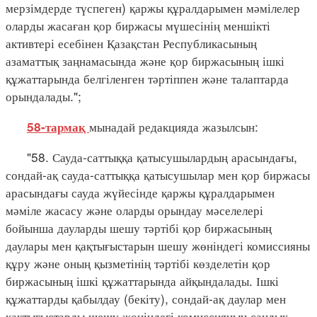
мерзімдерде түспеген) қаржы құралдарымен мәмілелер
оларды жасаған қор биржасы мүшесінің меншікті
активтері есебінен Қазақстан Республикасының
азаматтық заңнамасында және қор биржасының ішкі
құжаттарында белгіленген тәртіппен және талаптарда
орындалады.";
мынадай редакцияда жазылсын:
58-тармақ
"58. Сауда-саттыққа қатысушылардың арасындағы,
сондай-ақ сауда-саттыққа қатысушылар мен қор биржасы
арасындағы сауда жүйесінде қаржы құралдарымен
мәміле жасасу және оларды орындау мәселелері
бойынша дауларды шешу тәртібі қор биржасының
даулары мен қақтығыстарын шешу жөніндегі комиссияны
құру және оның қызметінің тәртібі көзделетін қор
биржасының ішкі құжаттарында айқындалады. Ішкі
құжаттарды қабылдау (бекіту), сондай-ақ даулар мен
қақтығыстарды шешу жөніндегі комиссияның сандық