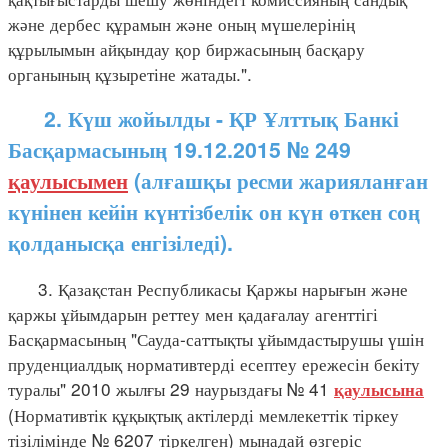
және дербес құрамын және оның мүшелерінің
құрылымын айқындау қор биржасының басқару
органының құзыретіне жатады.".
2. Күш жойылды - ҚР Ұлттық Банкі
Басқармасының 19.12.2015 № 249
қаулысымен
(алғашқы ресми жарияланған
күнінен кейін күнтізбелік он күн өткен соң
қолданысқа енгізіледі).
3. Қазақстан Республикасы Қаржы нарығын және
қаржы ұйымдарын реттеу мен қадағалау агенттігі
Басқармасының "Сауда-саттықты ұйымдастырушы үшін
пруденциалдық нормативтерді есептеу ережесін бекіту
туралы" 2010 жылғы 29 наурыздағы № 41
қаулысына
(Нормативтік құқықтық актілерді мемлекеттік тіркеу
тізілімінде № 6207 тіркелген) мынадай өзгеріс