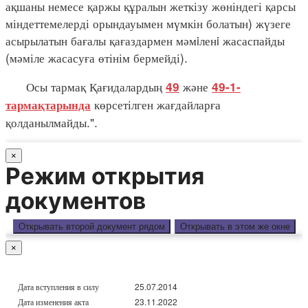
ақшаны немесе қаржы құралын жеткізу жөніндегі қарсы
міндеттемелерді орындауымен мүмкін болатын) жүзеге
асырылатын бағалы қағаздармен мәмiленi жасаспайды
(мәміле жасасуға өтінім бермейді).
Осы тармақ Қағидалардың
және
49
49-1-
көрсетілген жағдайларға
тармақтарында
қолданылмайды.".
×
Режим открытия
документов
Открывать второй документ рядом
Открывать в этом же окне
×
Дата вступления в силу
25.07.2014
Дата изменения акта
23.11.2022