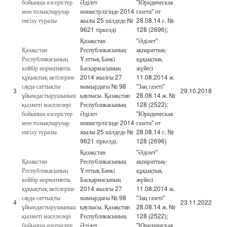
бойынша өзгерістер
Әділет
"Юридическая
мен толықтырулар
министрлігінде 2014
газета" от
енгізу туралы
жылы 25 шілдеде №
28.08.14 г. №
9621 тіркелді
128 (2696);
Қазақстан
"Әділет"
Қазақстан
Республикасының
ақпараттық-
Республикасының
Ұлттық Банкі
құқықтық
кейбір нормативтік
Басқармасының
жүйесі
құқықтық актілеріне
2014 жылғы 27
11.08.2014 ж.
сауда-саттықты
мамырдағы № 98
"Заң газеті"
3
29.10.2018
ұйымдастырушының
қаулысы. Қазақстан
28.08.14 ж. №
қызметі мәселелері
Республикасының
128 (2522);
бойынша өзгерістер
Әділет
"Юридическая
мен толықтырулар
министрлігінде 2014
газета" от
енгізу туралы
жылы 25 шілдеде №
28.08.14 г. №
9621 тіркелді.
128 (2696)
Қазақстан
"Әділет"
Қазақстан
Республикасының
ақпараттық-
Республикасының
Ұлттық Банкі
құқықтық
кейбір нормативтік
Басқармасының
жүйесі
құқықтық актілеріне
2014 жылғы 27
11.08.2014 ж.
сауда-саттықты
мамырдағы № 98
"Заң газеті"
4
23.11.2022
ұйымдастырушының
қаулысы. Қазақстан
28.08.14 ж. №
қызметі мәселелері
Республикасының
128 (2522);
бойынша өзгерістер
Әділет
"Юридическая