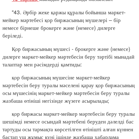
"43. Әрбір жеке қаржы құралы бойынша маркет-
мейкер мәртебесі қор биржасының мүшелері – бір
немесе бірнеше брокерге және (немесе) дилерге
беріледі.
Қор биржасының мүшесі - брокерге және (немесе)
дилерге маркет-мейкер мәртебесін беру тәртібі мынадай
талаптар мен рәсімдерді қамтиды:
қор биржасының мүшесіне маркет-мейкер
мәртебесін беру туралы мәселені қарау қор биржасының
осы мүшесінің маркет-мейкер мәртебесін беру туралы
жазбаша өтініші негізінде жүзеге асырылады;
қор биржасы маркет-мейкер мәртебесін беру туралы
шешімді немесе осындай мәртебені беруден дәлелді бас
тартуды осы тармақта көрсетілген өтінішті алған күннен
бастап үш жұмыс күні ішінде жазбаша хабарлама