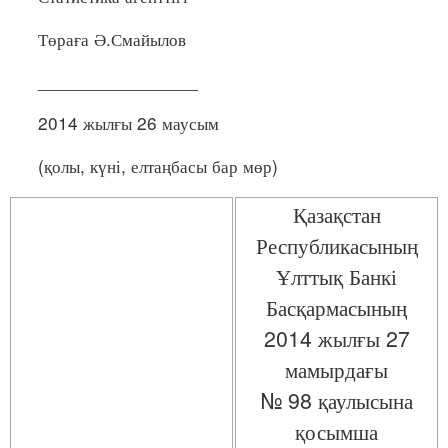
Төраға Ә.Смайылов
________________
2014 жылғы 26 маусым
(қолы, күні, елтаңбасы бар мөр)
Қазақстан
Республикасының
Ұлттық Банкі
Басқармасының
2014 жылғы 27
мамырдағы
№ 98 қаулысына
қосымша