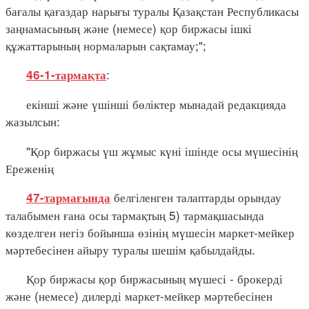
бағалы қағаздар нарығы туралы Қазақстан Республикасы
заңнамасының және (немесе) қор биржасы ішкі
құжаттарының нормаларын сақтамау;";
:
46-1-тармақта
екінші және үшінші бөліктер мынадай редакцияда
жазылсын:
"Қор биржасы үш жұмыс күні ішінде осы мүшесінің
Ереженің
белгіленген талаптарды орындау
47-тармағында
талабымен ғана осы тармақтың 5) тармақшасында
көзделген негіз бойынша өзінің мүшесін маркет-мейкер
мәртебесінен айыру туралы шешім қабылдайды.
Қор биржасы қор биржасының мүшесі - брокерді
және (немесе) дилерді маркет-мейкер мәртебесінен