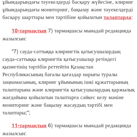
ұйымдарындағы тәуекелдерді басқару жүйесіне, клиринг
ұйымдарындағы мониторинг, бақылау және тәуекелдерді
басқару шарттары мен тәртібіне қойылатын
:
талаптарда
7) тармақшасы мынадай редакцияда
10-тармақтың
жазылсын:
"7) сауда-саттыққа клирингтік қатысушылардың
сауда-саттыққа клирингтік қатысушылар ретіндегі
қызметінің тәртібін реттейтін Қазақстан
Республикасының бағалы қағаздар нарығы туралы
заңнамасының, клиринг ұйымының ішкі құжаттарының
талаптарына және клирингтік қатысушылардың қаржылық
жағдайына қойылатын талаптарға сәйкес келу мәніне
мониторинг және бақылау жасаудың тәртібі мен
талаптары;";
6) тармақшасы мынадай редакцияда
11-тармақтың
жазылсын: