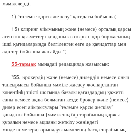
мәмілелерді:
1) "төлемге қарсы жеткізу" қағидаты бойынша;
15) клиринг ұйымының және (немесе) орталық қарсы
агенттің қызметтері қолданыла отырып, қор биржасының
ішкі қағидаларында белгіленген өзге де қағидаттар мен
әдістер бойынша жасайды.";
мынадай редакцияда жазылсын:
55-тармақ
"55. Брокердің және (немесе) дилердің немесе оның
тапсырмасы бойынша мәміле жасасу жоспарланған
клиентiнiң тиісті шотында бағалы қағаздардың қажетті
саны немесе ақша болмаған кезде брокер және (немесе)
дилер есеп айырысулары "төлемге қарсы жеткізу"
қағидаты бойынша (мәміленің бір тарабының қаржы
құралын немесе ақшаны жеткізу жөніндегі
міндеттемелерді орындауы мәміленің басқа тарабының