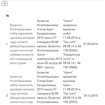
×
№
Қазақстан
"Әділет"
Қазақстан
Республикасының
ақпараттық-
Республикасының
Ұлттық Банкі
құқықтық
кейбір нормативтік
Басқармасының
жүйесі
құқықтық актілеріне
2014 жылғы 27
11.08.2014 ж.
сауда-саттықты
мамырдағы № 98
"Заң газеті"
1
27.05.2014
ұйымдастырушының
қаулысы. Қазақстан
28.08.14 ж. №
қызметі мәселелері
Республикасының
128 (2522);
бойынша өзгерістер
Әділет
"Юридическая
мен толықтырулар
министрлігінде 2014
газета" от
енгізу туралы
жылы 25 шілдеде №
28.08.14 г. №
9621 тіркелді
128 (2696);
Қазақстан
"Әділет"
Қазақстан
Республикасының
ақпараттық-
Республикасының
Ұлттық Банкі
құқықтық
кейбір нормативтік
Басқармасының
жүйесі
құқықтық актілеріне
2014 жылғы 27
11.08.2014 ж.
сауда-саттықты
мамырдағы № 98
"Заң газеті"
2
19.12.2015
ұйымдастырушының
қаулысы. Қазақстан
28.08.14 ж. №
қызметі мәселелері
Республикасының
128 (2522);