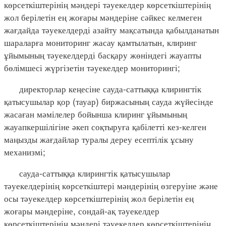
көрсеткіштерінің мәндері тәуекелдер көрсеткіштерінің
жол берілетін ең жоғары мәндеріне сәйкес келмеген
жағдайда тәуекелдерді азайту мақсатында қабылданатын
шараларға мониторинг жасау қамтылатын, клиринг
ұйымының тәуекелдерді басқару жөніндегі жауапты
бөлімшесі жүргізетін тәуекелдер мониторингі;
директорлар кеңесіне сауда-саттыққа клирингтік
қатысушылар қор (тауар) биржасының сауда жүйесінде
жасаған мәмілелер бойынша клиринг ұйымының
жауапкершілігіне әкеп соқтыруға қабілетті кез-келген
маңызды жағдайлар туралы дереу есептілік ұсыну
механизмі;
сауда-саттыққа клирингтік қатысушылар
тәуекелдерінің көрсеткіштері мәндерінің өзгеруіне және
осы тәуекелдер көрсеткіштерінің жол берілетін ең
жоғары мәндеріне, сондай-ақ тәуекелдер
көрсеткіштерінің мәндері тәуекелдер көрсеткіштерінің