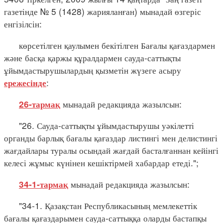
газетінде № 5 (1428) жарияланған) мынадай өзгеріс
енгізілсін:
көрсетілген қаулымен бекітілген Бағалы қағаздармен
және басқа қаржы құралдармен сауда-саттықты
ұйымдастырушылардың қызметін жүзеге асыру
:
ережесінде
мынадай редакцияда жазылсын:
26-тармақ
"26. Сауда-саттықты ұйымдастырушы уәкілетті
органды барлық бағалы қағаздар листингі мен делистингі
жағдайлары туралы осындай жағдай басталғаннан кейінгі
келесі жұмыс күнінен кешіктірмей хабардар етеді.";
мынадай редакцияда жазылсын:
34-1-тармақ
"34-1. Қазақстан Республикасының мемлекеттік
бағалы қағаздарымен сауда-саттыққа оларды бастапқы