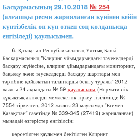
Басқармасының 29.10.2018
№ 254
(алғашқы ресми жарияланған күнінен кейін
күнтізбелік он күн өткен соң қолданысқа
енгізіледі) қаулысымен.
6. Қазақстан Республикасының Ұлттық Банкі
Басқармасының "Клиринг ұйымдарындағы тәуекелдерді
басқару жүйесіне, клиринг ұйымдарындағы мониторинг,
бақылау және тәуекелдерді басқару шарттары мен
тәртібіне қойылатын талаптарды бекіту туралы" 2012
жылғы 24 ақпандағы № 59
(Нормативтік
қаулысына
құқықтық актілерді мемлекеттік тіркеу тізілімінде №
7554 тіркелген, 2012 жылғы 23 маусымда "Егемен
Қазақстан" газетінде № 339-345 (27419) жарияланған)
мынадай өзгерістер енгізілсін:
көрсетілген қаулымен бекітілген Клиринг