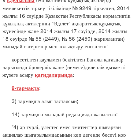
қаулысына
мемлекеттік тіркеу тізілімінде № 9249 тіркелген, 2014
жылғы 16 сәуірде Қазақстан Республикасы нормативтік
құқықтық актілерінің "Әділет" ақпараттық-құқықтық
жүйесінде және 2014 жылғы 17 сәуірде, 2014 жылғы
18 сәуірде № 55 (2449), № 56 (2450) жарияланған)
мынадай өзгерістер мен толықтыру енгізілсін:
көрсетілген қаулымен бекітілген Бағалы қағаздар
нарығында брокерлік және (немесе)дилерлік қызметті
жүзеге асыру
:
қағидаларында
:
9-тармақта
3) тармақша алып тасталсын;
14) тармақша мынадай редакцияда жазылсын:
"4) әр түрлі, үлестес емес эмитенттер шығарған
акциялар шығарылымдарының көп дегенде бесеуі қор