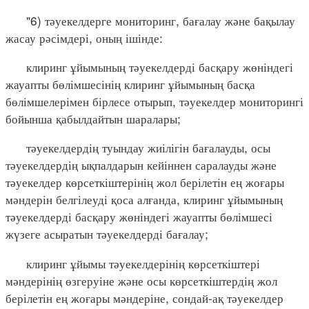
"6) тәуекелдерге мониторинг, бағалау және бақылау
жасау рәсімдері, оның ішінде:
клиринг ұйымының тәуекелдерді басқару жөніндегі
жауапты бөлімшесінің клиринг ұйымының басқа
бөлімшелерімен бірлесе отырып, тәуекелдер мониторингі
бойынша қабылдайтын шаралары;
тәуекелдердің туындау жиілігін бағалауды, осы
тәуекелдердің ықпалдарын кейіннен саралауды және
тәуекелдер көрсеткіштерінің жол берілетін ең жоғары
мәндерін белгілеуді қоса алғанда, клиринг ұйымының
тәуекелдерді басқару жөніндегі жауапты бөлімшесі
жүзеге асыратын тәуекелдерді бағалау;
клиринг ұйымы тәуекелдерінің көрсеткіштері
мәндерінің өзгеруіне және осы көрсеткіштердің жол
берілетін ең жоғары мәндеріне, сондай-ақ тәуекелдер