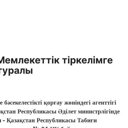
Мемлекеттік тіркелімге
 туралы
әсекелестікті қорғау жөніндегі агенттігі
стан Республикасы Әділет министрлігінде
 - Қазақстан Республикасы Табиғи