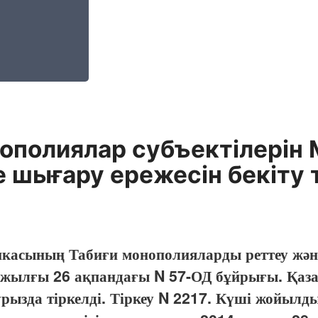
ополиялар субъектілерін 
е шығару ережесін бекіту
касының Табиғи монополияларды реттеу және б
жылғы 26 ақпандағы N 57-ОД бұйрығы. Қазақ
рызда тіркелді. Тіркеу N 2217. Күші жойылды