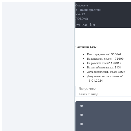
О проекте
Наши проекты:
Учёт.kz
ПОБ.Учёт
Рус
|
Қаз
|
Eng
Состояние базы:
Всего документов:
355649
На казахском языке:
176600
На русском языке:
176917
На английском языке:
2131
Дата обновления:
16.01.2024
Документы по состоянию на:
16.01.2024
Документы
Қазақ тілінде