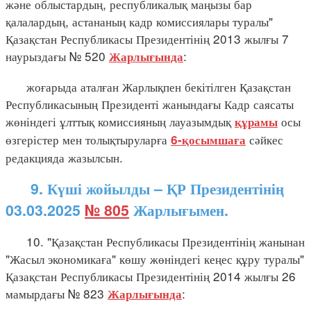
және облыстардың, республикалық маңызы бар
қалалардың, астананың кадр комиссиялары туралы"
Қазақстан Республикасы Президентінің 2013 жылғы 7
наурыздағы № 520
:
Жарлығында
жоғарыда аталған Жарлықпен бекітілген Қазақстан
Республикасының Президенті жанындағы Кадр саясаты
жөніндегі ұлттық комиссияның лауазымдық
осы
құрамы
өзгерістер мен толықтыруларға
сәйкес
6-қосымшаға
редакцияда жазылсын.
9. Күші жойылды – ҚР Президентінің
03.03.2025
№ 805
Жарлығымен.
10. "Қазақстан Республикасы Президентінің жанынан
"Жасыл экономикаға" көшу жөніндегі кеңес құру туралы"
Қазақстан Республикасы Президентінің 2014 жылғы 26
мамырдағы № 823
:
Жарлығында