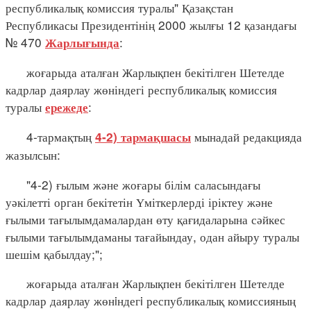
республикалық комиссия туралы" Қазақстан
Республикасы Президентінің 2000 жылғы 12 қазандағы
№ 470
:
Жарлығында
жоғарыда аталған Жарлықпен бекітілген Шетелде
кадрлар даярлау жөніндегі республикалық комиссия
туралы
:
ережеде
4-тармақтың
мынадай редакцияда
4-2) тармақшасы
жазылсын:
"4-2) ғылым және жоғары білім саласындағы
уәкілетті орган бекітетін Үміткерлерді іріктеу және
ғылыми тағылымдамалардан өту қағидаларына сәйкес
ғылыми тағылымдаманы тағайындау, одан айыру туралы
шешім қабылдау;";
жоғарыда аталған Жарлықпен бекітілген Шетелде
кадрлар даярлау жөнiндегi республикалық комиссияның