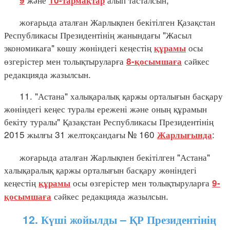
жоғарыда аталған Жарлықпен бекітілген Қазақстан
Республикасы Президентінің жанындағы "Жасыл
экономикаға" көшу жөніндегі кеңестің
осы
құрамы
өзгерістер мен толықтыруларға
сәйкес
8-қосымшаға
редакцияда жазылсын.
11. "Астана" халықаралық қаржы орталығын басқару
жөніндегі кеңес туралы ережені және оның құрамын
бекіту туралы" Қазақстан Республикасы Президентінің
2015 жылғы 31 желтоқсандағы № 160
:
Жарлығында
жоғарыда аталған Жарлықпен бекітілген "Астана"
халықаралық қаржы орталығын басқару жөніндегі
кеңестің
осы өзгерістер мен толықтыруларға
құрамы
9-
сәйкес редакцияда жазылсын.
қосымшаға
12. Күші жойылды – ҚР Президентінің