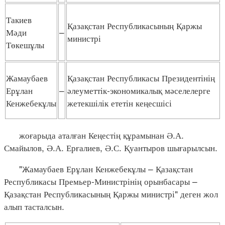
Такиев
Қазақстан Республикасының Қаржы
Мәди
–
министрі
Төкешұлы
Жамаубаев
Қазақстан Республикасы Президентінің
Ерұлан
–
әлеуметтік-экономикалық мәселелерге
Кенжебекұлы
жетекшілік ететін кеңесшісі
жоғарыда аталған Кеңестің құрамынан Ə.А.
Смайылов, Ә.А. Ерғалиев, Ә.С. Қуантыров шығарылсын.
"Жамаубаев Ерұлан Кенжебекұлы – Қазақстан
Республикасы Премьер-Министрінің орынбасары –
Қазақстан Республикасының Қаржы министрі" деген жол
алып тасталсын.