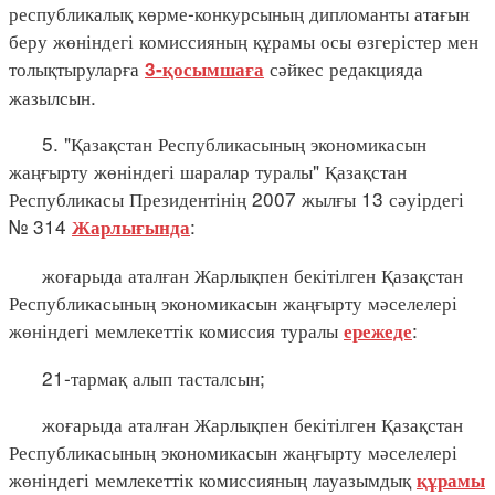
республикалық көрме-конкурсының дипломанты атағын
беру жөніндегі комиссияның құрамы осы өзгерістер мен
толықтыруларға
сәйкес редакцияда
3-қосымшаға
жазылсын.
5. "Қазақстан Республикасының экономикасын
жаңғырту жөніндегі шаралар туралы" Қазақстан
Республикасы Президентінің 2007 жылғы 13 сәуірдегі
№ 314
:
Жарлығында
жоғарыда аталған Жарлықпен бекітілген Қазақстан
Республикасының экономикасын жаңғырту мәселелері
жөніндегі мемлекеттік комиссия туралы
:
ережеде
21-тармақ алып тасталсын;
жоғарыда аталған Жарлықпен бекітілген Қазақстан
Республикасының экономикасын жаңғырту мәселелері
жөніндегі мемлекеттік комиссияның лауазымдық
құрамы