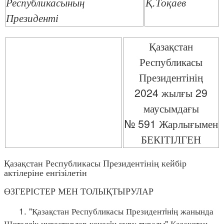
Республикасының
Қ.Тоқаев
Президенті
Қазақстан
Республикасы
Президентінің
2024 жылғы 29
маусымдағы
№ 591 Жарлығымен
БЕКІТІЛГЕН
Қазақстан Республикасы Президентінің кейбір
актілеріне енгізілетін
ӨЗГЕРІСТЕР МЕН ТОЛЫҚТЫРУЛАР
1. "Қазақстан Республикасы Президентiнiң жанында
Шетелдiк инвесторлар кеңесiн құру туралы" Қазақстан