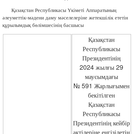
Қазақстан Республикасы Үкіметі Аппаратының
әлеуметтік-мәдени даму мәселелеріне жетекшілік ететін
құрылымдық бөлімшесінің басшысы
Қазақстан
Республикасы
Президентінің
2024 жылғы 29
маусымдағы
№ 591 Жарлығымен
бекітілген
Қазақстан
Республикасы
Президентінің кейбір
актілеріне енгізілетін