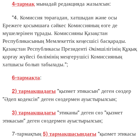
мынадай редакцияда жазылсын:
4-тармақ
"4. Комиссия төрағадан, хатшыдан және осы
Ережеге қосымшаға сәйкес Комиссияның өзге де
мүшелерінен тұрады. Комиссияны Қазақстан
Республикасының Мемлекеттік кеңесшісі басқарады.
Қазақстан Республикасы Президенті Әкімшілігінің Құқық
қорғау жүйесі бөлімінің меңгерушісі Комиссияның
хатшысы болып табылады.";
:
6-тармақта
"қызмет этикасын" деген сөздер
2) тармақшадағы
"Әдеп кодексін" деген сөздермен ауыстырылсын;
"этиканы" деген сөз "қызмет
3) тармақшадағы
этикасын" деген сөздермен ауыстырылсын;
7-тармақтың
"қызмет этикасы
5) тармақшасындағы