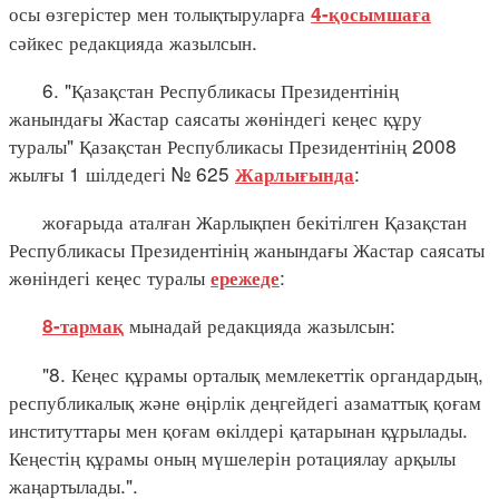
осы өзгерістер мен толықтыруларға
4-қосымшаға
сәйкес редакцияда жазылсын.
6. "Қазақстан Республикасы Президентінің
жанындағы Жастар саясаты жөніндегі кеңес құру
туралы" Қазақстан Республикасы Президентінің 2008
жылғы 1 шілдедегі № 625
:
Жарлығында
жоғарыда аталған Жарлықпен бекітілген Қазақстан
Республикасы Президентінің жанындағы Жастар саясаты
жөніндегі кеңес туралы
:
ережеде
мынадай редакцияда жазылсын:
8-тармақ
"8. Кеңес құрамы орталық мемлекеттік органдардың,
республикалық және өңірлік деңгейдегі азаматтық қоғам
институттары мен қоғам өкілдері қатарынан құрылады.
Кеңестің құрамы оның мүшелерін ротациялау арқылы
жаңартылады.".