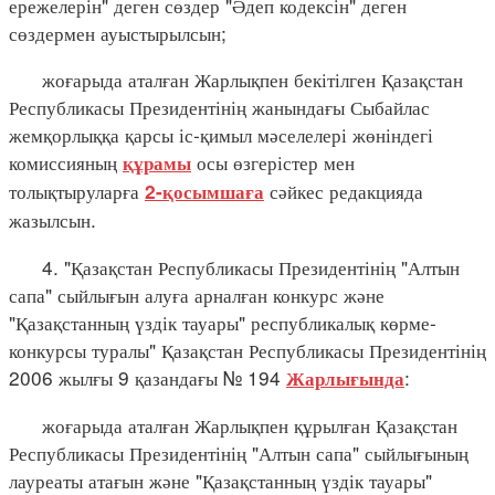
ережелерін" деген сөздер "Әдеп кодексін" деген
сөздермен ауыстырылсын;
жоғарыда аталған Жарлықпен бекітілген Қазақстан
Республикасы Президентінің жанындағы Сыбайлас
жемқорлыққа қарсы іс-қимыл мәселелері жөніндегі
комиссияның
осы өзгерістер мен
құрамы
толықтыруларға
сәйкес редакцияда
2-қосымшаға
жазылсын.
4. "Қазақстан Республикасы Президентінің "Алтын
сапа" сыйлығын алуға арналған конкурс және
"Қазақстанның үздік тауары" республикалық көрме-
конкурсы туралы" Қазақстан Республикасы Президентінің
2006 жылғы 9 қазандағы № 194
:
Жарлығында
жоғарыда аталған Жарлықпен құрылған Қазақстан
Республикасы Президентінің "Алтын сапа" сыйлығының
лауреаты атағын және "Қазақстанның үздік тауары"