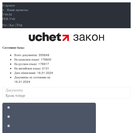
О проекте
Наши проекты:
Учёт.kz
ПОБ.Учёт
Рус
|
Қаз
|
Eng
Состояние базы:
Всего документов:
355649
На казахском языке:
176600
На русском языке:
176917
На английском языке:
2131
Дата обновления:
16.01.2024
Документы по состоянию на:
16.01.2024
Документы
Қазақ тілінде