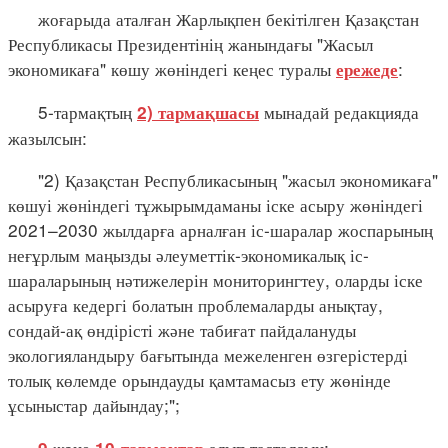
жоғарыда аталған Жарлықпен бекітілген Қазақстан
Республикасы Президентінің жанындағы "Жасыл
экономикаға" көшу жөніндегі кеңес туралы
:
ережеде
5-тармақтың
мынадай редакцияда
2) тармақшасы
жазылсын:
"2) Қазақстан Республикасының "жасыл экономикаға"
көшуі жөніндегі тұжырымдаманы іске асыру жөніндегі
2021–2030 жылдарға арналған іс-шаралар жоспарының
неғұрлым маңызды әлеуметтік-экономикалық іс-
шараларының нәтижелерін мониторингтеу, оларды іске
асыруға кедергі болатын проблемаларды анықтау,
сондай-ақ өндірісті және табиғат пайдалануды
экологияландыру бағытында межеленген өзгерістерді
толық көлемде орындауды қамтамасыз ету жөнінде
ұсыныстар дайындау;";
және
алып тасталсын;
9
10-тармақтар