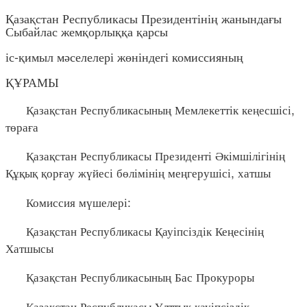
Қазақстан Республикасы Президентінің жанындағы
Сыбайлас жемқорлыққа қарсы
іс-қимыл мәселелері жөніндегі комиссияның
ҚҰРАМЫ
Қазақстан Республикасының Мемлекеттік кеңесшісі,
төраға
Қазақстан Республикасы Президенті Әкімшілігінің
Құқық қорғау жүйесі бөлімінің меңгерушісі, хатшы
Комиссия мүшелері:
Қазақстан Республикасы Қауіпсіздік Кеңесінің
Хатшысы
Қазақстан Республикасының Бас Прокуроры
Қазақстан Республикасы Ұлттық қауіпсіздік