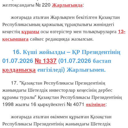
желтоқсандағы № 220
:
Жарлығында
жоғарыда аталған Жарлықпен бекітілген Қазақстан
Республикасының қаржылық тұрақтылығы жөніндегі
кеңестің
осы өзгерістер мен толықтыруларға
құрамы
13-
сәйкес редакцияда жазылсын.
қосымшаға
16. Күші жойылды – ҚР Президентінің
01.07.2026
№ 1337
(01.07.2026 бастап
қолданысқа
енгізіледі) Жарлығымен.
17. "Қазақстан Республикасы Президентінің
жанындағы Шетелдік инвесторлар кеңесінің дербес
құрамы туралы" Қазақстан Республикасы Президентінің
1998 жылғы 16 қыркүйектегі № 4071
:
өкімінде
жоғарыда аталған өкіммен құрылған Қазақстан
Республикасы Президентінің жанындағы Шетелдік