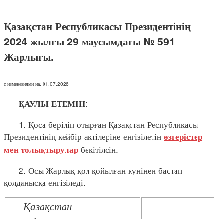
Қазақстан Республикасы Президентінің
2024 жылғы 29 маусымдағы № 591
Жарлығы.
с изменениями на: 01.07.2026
:
ҚАУЛЫ ЕТЕМІН
1. Қоса беріліп отырған Қазақстан Республикасы
Президентінің кейбір актілеріне енгізілетін
өзгерістер
бекітілсін.
мен толықтырулар
2. Осы Жарлық қол қойылған күнінен бастап
қолданысқа енгізіледі.
Қазақстан