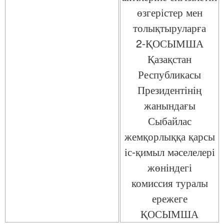
өзгерістер мен
толықтыруларға
2-ҚОСЫМША
Қазақстан
Республикасы
Президентінің
жанындағы
Сыбайлас
жемқорлыққа қарсы
іс-қимыл мәселелері
жөніндегі
комиссия туралы
ережеге
ҚОСЫМША