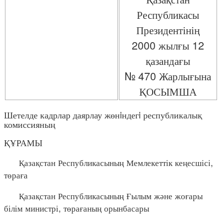
Республикасы
Президентінің
2000 жылғы 12
қазандағы
№ 470 Жарлығына
ҚОСЫМША
Шетелде кадрлар даярлау жөнiндегi республикалық
комиссияның
ҚҰРАМЫ
Қазақстан Республикасының Мемлекеттік кеңесшісі,
төраға
Қазақстан Республикасының Ғылым және жоғары
білім министрі, төрағаның орынбасары