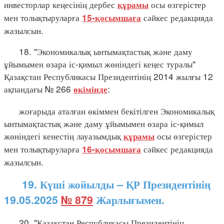
инвесторлар кеңесінің дербес
осы өзгерістер
құрамы
мен толықтыруларға
сәйкес редакцияда
15-қосымшаға
жазылсын.
18. "Экономикалық ынтымақтастық және даму
ұйымымен өзара іс-қимыл жөніндегі кеңес туралы"
Қазақстан Республикасы Президентінің 2014 жылғы 12
ақпандағы № 266
:
өкімінде
жоғарыда аталған өкіммен бекітілген Экономикалық
ынтымақтастық және даму ұйымымен өзара іс-қимыл
жөніндегі кенестің лауазымдық
осы өзгерістер
құрамы
мен толықтыруларға
сәйкес редакцияда
16-қосымшаға
жазылсын.
19. Күші жойылды – ҚР Президентінің
19.05.2025
№ 879
Жарлығымен.
20. "Қазақстан Республикасы Президентінің