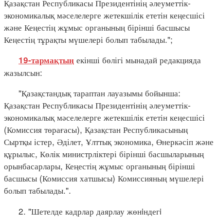
Қазақстан Республикасы Президентінің әлеуметтік-
экономикалық мәселелерге жетекшілік ететін кеңесшісі
және Кеңестің жұмыс органының бірінші басшысы
Кеңестің тұрақты мүшелері болып табылады.";
екінші бөлігі мынадай редакцияда
19-тармақтың
жазылсын:
"Қазақстандық тараптан лауазымы бойынша:
Қазақстан Республикасы Президентінің әлеуметтік-
экономикалық мәселелерге жетекшілік ететін кеңесшісі
(Комиссия төрағасы), Қазақстан Республикасының
Сыртқы істер, Әділет, Ұлттық экономика, Өнеркәсіп және
құрылыс, Көлік министрліктері бірінші басшыларының
орынбасарлары, Кеңестің жұмыс органының бірінші
басшысы (Комиссия хатшысы) Комиссияның мүшелері
болып табылады.".
2. "Шетелде кадрлар даярлау жөнiндегi