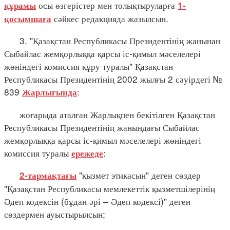
осы өзгерістер мен толықтыруларға
құрамы
1-
сәйкес редакцияда жазылсын.
қосымшаға
3. "Қазақстан Республикасы Президентінің жанынан
Сыбайлас жемқорлыққа қарсы іс-қимыл мәселелері
жөніндегі комиссия құру туралы" Қазақстан
Республикасы Президентінің 2002 жылғы 2 сәуірдегі №
839
:
Жарлығында
жоғарыда аталған Жарлықпен бекітілген Қазақстан
Республикасы Президентінің жанындағы Сыбайлас
жемқорлыққа қарсы іс-қимыл мәселелері жөніндегі
комиссия туралы
:
ережеде
"қызмет этикасын" деген сөздер
2-тармақтағы
"Қазақстан Республикасы мемлекеттік қызметшілерінің
Әдеп кодексін (бұдан әрі – Әдеп кодексі)" деген
сөздермен ауыстырылсын;