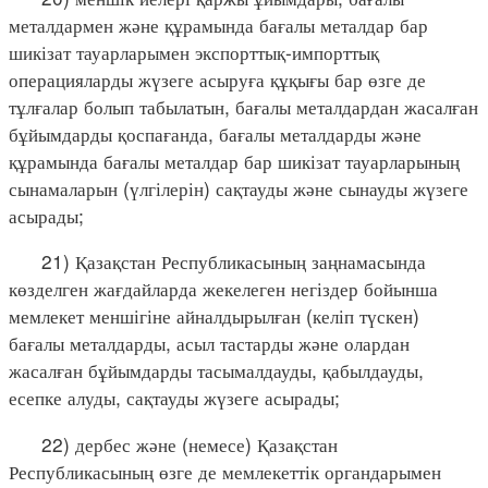
металдармен және құрамында бағалы металдар бар
шикізат тауарларымен экспорттық-импорттық
операцияларды жүзеге асыруға құқығы бар өзге де
тұлғалар болып табылатын, бағалы металдардан жасалған
бұйымдарды қоспағанда, бағалы металдарды және
құрамында бағалы металдар бар шикізат тауарларының
сынамаларын (үлгілерін) сақтауды және сынауды жүзеге
асырады;
21) Қазақстан Республикасының заңнамасында
көзделген жағдайларда жекелеген негіздер бойынша
мемлекет меншігіне айналдырылған (келіп түскен)
бағалы металдарды, асыл тастарды және олардан
жасалған бұйымдарды тасымалдауды, қабылдауды,
есепке алуды, сақтауды жүзеге асырады;
22) дербес және (немесе) Қазақстан
Республикасының өзге де мемлекеттік органдарымен