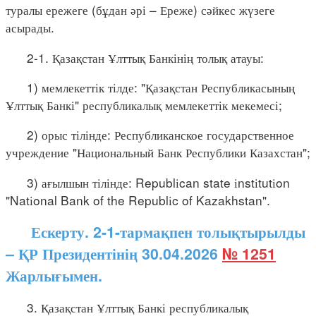
туралы ережеге (бұдан әрі – Ереже) сәйкес жүзеге
асырады.
2-1. Қазақстан Ұлттық Банкінің толық атауы:
1) мемлекеттік тілде: "Қазақстан Республикасының
Ұлттық Банкі" республикалық мемлекеттік мекемесі;
2) орыс тілінде: Республиканское государственное
учреждение "Национальный Банк Республики Казахстан";
3) ағылшын тілінде: Republіcan state іnstіtutіon
"Natіonal Bank of the Republіc of Kazakhstan".
Ескерту. 2-1-тармақпен толықтырылды
– ҚР Президентінің 30.04.2026
№ 1251
Жарлығымен.
3. Қазақстан Ұлттық Банкі республикалық