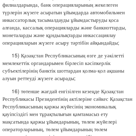
филиалдарында, банк операцияларының жекелеген
түрлерін жүзеге асыратын ұйымдарда автомобильмен
инкассаторлық тасымалдауды ұйымдастыруды қоса
алғанда, кассалық операцияларды және банкноттарды,
монеталарды және құндылықтарды инкассациялау
операцияларын жүзеге асыру тәртібін айқындайды;
15) Қазақстан Республикасының өзге де уәкілетті
мемлекеттік органдарымен бірлесіп кәсіпкерлік
субъектілерінің банктік шоттардан қолма-қол ақшаны
алуын реттеуді жүзеге асырады;
16) төтенше жағдай енгізілген кезеңде Қазақстан
Республикасы Президентінің актілеріне сәйкес Қазақстан
Республикасының қаржы жүйесінің экономикалық
қауіпсіздігі мен тұрақтылығын қамтамасыз ету
мақсатында қаржы ұйымдарының, төлем жүйелері
операторларының, төлем ұйымдарының төлем