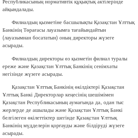
Республикасының нормативтік құқықтық актілерінде
айқындалады.
Филиалдың қызметіне басшылықты Қазақстан Ұлттық
Банкінің Төрағасы лауазымға тағайындайтын
(лауазымнан босататын) оның директоры жүзеге
асырады.
Филиалдың директоры өз қызметін филиал туралы
ереже және Қазақстан Ұлттық Банкінің сенімхаты
негізінде жүзеге асырады.
Қазақстан Ұлттық Банкінің өкілдіктері Қазақстан
Ұлттық Банкі Директорлар кеңесінің шешімімен
Қазақстан Республикасының аумағында да, одан тыс
жерлерде де ашылады және Қазақстан Ұлттық Банкі
белгілеген өкілеттіктер шегінде Қазақстан Ұлттық
Банкінің мүдделерін қорғауды және білдіруді жүзеге
асырады.