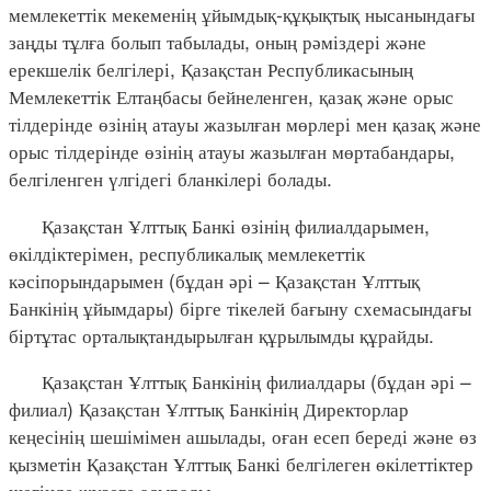
мемлекеттік мекеменің ұйымдық-құқықтық нысанындағы
заңды тұлға болып табылады, оның рәміздері және
ерекшелік белгілері, Қазақстан Республикасының
Мемлекеттік Елтаңбасы бейнеленген, қазақ және орыс
тілдерінде өзінің атауы жазылған мөрлері мен қазақ және
орыс тілдерінде өзінің атауы жазылған мөртабандары,
белгіленген үлгідегі бланкілері болады.
Қазақстан Ұлттық Банкі өзінің филиалдарымен,
өкілдіктерімен, республикалық мемлекеттік
кәсіпорындарымен (бұдан әрі – Қазақстан Ұлттық
Банкінің ұйымдары) бірге тікелей бағыну схемасындағы
біртұтас орталықтандырылған құрылымды құрайды.
Қазақстан Ұлттық Банкінің филиалдары (бұдан әрі –
филиал) Қазақстан Ұлттық Банкінің Директорлар
кеңесінің шешімімен ашылады, оған есеп береді және өз
қызметін Қазақстан Ұлттық Банкі белгілеген өкілеттіктер
шегінде жүзеге асырады.