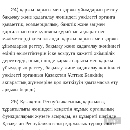
24) қаржы нарығы мен қаржы ұйымдарын реттеу,
бақылау және қадағалау жөніндегі уәкілетті органға
қызметтік, коммерциялық, банктік және заңмен
қорғалатын өзге құпияны құрайтын ақпарат пен
мәліметтерді қоса алғанда, қаржы нарығы мен қаржы
ұйымдарын реттеу, бақылау және қадағалау жөніндегі
өзінің өкілеттіктерін іске асыруға қажетті әкімшілік
деректерді, оның ішінде қаржы нарығы мен қаржы
ұйымдарын реттеу, бақылау және қадағалау жөніндегі
уәкілетті органның Қазақстан Ұлттық Банкінің
ақпараттық жүйелеріне қол жеткізуін қамтамасыз ету
арқылы береді;
25) Қазақстан Республикасының қаржылық
тұрақтылығы жөніндегі кеңестің жұмыс органының
функцияларын жүзеге асырады, өз құзыреті шегінде
Вверх
Қазақстан Республикасының қаржылық тұрақтылығы