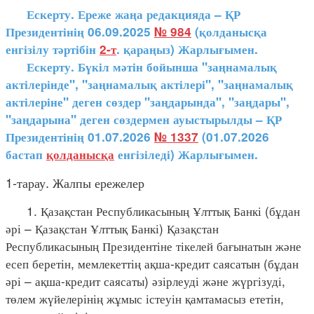
Ескерту. Ереже жаңа редакцияда – ҚР
Президентінің 06.09.2025
№ 984
(қолданысқа
енгізілу тәртібін
2-т
. қараңыз) Жарлығымен.
Ескерту. Бүкіл мәтін бойынша "заңнамалық
актілерінде", "заңнамалық актілері", "заңнамалық
актілеріне" деген сөздер "заңдарында", "заңдары",
"заңдарына" деген сөздермен ауыстырылды – ҚР
Президентінің 01.07.2026
№ 1337
(01.07.2026
бастап
қолданысқа
енгізіледі) Жарлығымен.
1-тарау. Жалпы ережелер
1. Қазақстан Республикасының Ұлттық Банкі (бұдан
әрі – Қазақстан Ұлттық Банкі) Қазақстан
Республикасының Президентіне тікелей бағынатын және
есеп беретін, мемлекеттің ақша-кредит саясатын (бұдан
әрі – ақша-кредит саясаты) әзірлеуді және жүргізуді,
төлем жүйелерінің жұмыс істеуін қамтамасыз ететін,