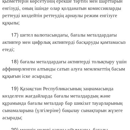
қызметтерін көрсетуінің ерекше тәртібі мен шарттарын
енгізуді, оның ішінде олар қолданатын комиссияларды
реттеуді көздейтін реттеудің арнаулы режим енгізуге
құқылы;
17) шетел валютасындағы, бағалы металдардағы
активтер мен цифрлық активтерді басқаруды қамтамасыз
етеді;
18) бағалы металдардағы активтерді толықтыру үшін
аффинирленген алтынды сатып алуға мемлекеттің басым
құқығын іске асырады;
19) Қазақстан Республикасының заңнамасында
көзделген жағдайларда бағалы металдардың және
құрамында бағалы металдар бар шикізат тауарларының
сынамаларына (үлгілеріне) бақылау сынақтарын жүзеге
асырады;
20) меншік иелері қаржы ұйымдары, бағалы