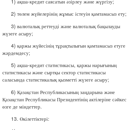
1) ақша-кредит саясатын әзірлеу және жүргізу;
2) төлем жүйелерінің жұмыс істеуін қамтамасыз ету;
3) валюталық реттеуді және валюталық бақылауды
жүзеге асыру;
4) қаржы жүйесінің тұрақтылығын қамтамасыз етуге
жәрдемдесу;
5) ақша-кредит статистикасы, қаржы нарығының
статистикасы және сыртқы сектор статистикасы
саласында статистикалық қызметті жүзеге асыру;
6) Қазақстан Республикасының заңдарына және
Қазақстан Республикасы Президентінің актілеріне сәйкес
өзге де міндеттер.
13. Өкілеттіктері: