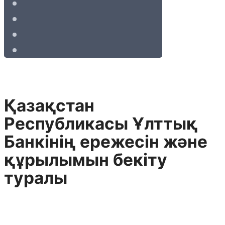
Қазақстан
Республикасы Ұлттық
Банкiнiң ережесiн және
құрылымын бекiту
туралы