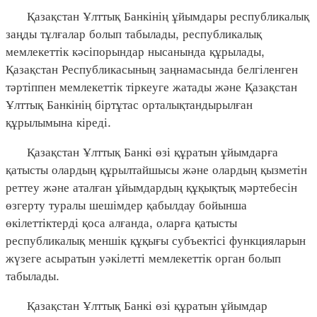
Қазақстан Ұлттық Банкінің ұйымдары республикалық
заңды тұлғалар болып табылады, республикалық
мемлекеттік кәсіпорындар нысанында құрылады,
Қазақстан Республикасының заңнамасында белгіленген
тәртіппен мемлекеттік тіркеуге жатады және Қазақстан
Ұлттық Банкінің біртұтас орталықтандырылған
құрылымына кіреді.
Қазақстан Ұлттық Банкі өзі құратын ұйымдарға
қатысты олардың құрылтайшысы және олардың қызметін
реттеу және аталған ұйымдардың құқықтық мәртебесін
өзгерту туралы шешімдер қабылдау бойынша
өкілеттіктерді қоса алғанда, оларға қатысты
республикалық меншік құқығы субъектісі функцияларын
жүзеге асыратын уәкілетті мемлекеттік орган болып
табылады.
Қазақстан Ұлттық Банкі өзі құратын ұйымдар