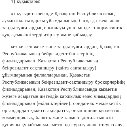
1) құқықтары:
өз құзыреті шегінде Қазақстан Республикасының
аумағындағы қаржы ұйымдарының, басқа да жеке және
заңды тұлғалардың орындауы үшін міндетті нормативтік
құқықтық актілерді әзірлеу және қабылдау;
кез келген жеке және заңды тұлғалардан, Қазақстан
Республикасының бейрезидент-банктерінің
филиалдарынан, Қазақстан Республикасының
бейрезидент-сақтандыру (қайта сақтандыру)
ұйымдарының филиалдарынан, Қазақстан
Республикасының бейрезидент-сақтандыру брокерлерінің
филиалдарынан, Қазақстан Республикасында қызметін
жүзеге асыратын шетелдік қаржылық емес ұйымдардың
филиалдарынан (өкілдіктерінен), сондай-ақ мемлекеттік
органдардан қажетті ақпаратты, оның ішінде қызметтік,
коммерциялық, банктік және заңмен қорғалатын өзге
құпияны құрайтын мәліметтерді сұрату және өтеусіз алу;