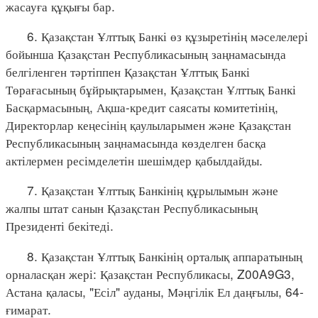
жасауға құқығы бар.
6. Қазақстан Ұлттық Банкі өз құзыретінің мәселелері
бойынша Қазақстан Республикасының заңнамасында
белгіленген тәртіппен Қазақстан Ұлттық Банкі
Төрағасының бұйрықтарымен, Қазақстан Ұлттық Банкі
Басқармасының, Ақша-кредит саясаты комитетінің,
Директорлар кеңесінің қаулыларымен және Қазақстан
Республикасының заңнамасында көзделген басқа
актілермен ресімделетін шешімдер қабылдайды.
7. Қазақстан Ұлттық Банкінің құрылымын және
жалпы штат санын Қазақстан Республикасының
Президенті бекітеді.
8. Қазақстан Ұлттық Банкінің орталық аппаратының
орналасқан жері: Қазақстан Республикасы, Z00A9G3,
Астана қаласы, "Есіл" ауданы, Мәңгілік Ел даңғылы, 64-
ғимарат.