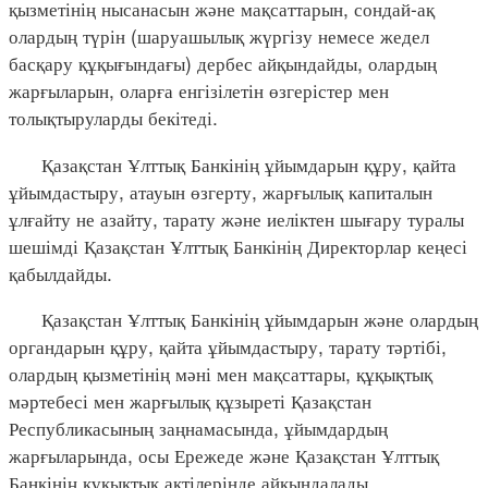
қызметінің нысанасын және мақсаттарын, сондай-ақ
олардың түрін (шаруашылық жүргізу немесе жедел
басқару құқығындағы) дербес айқындайды, олардың
жарғыларын, оларға енгізілетін өзгерістер мен
толықтыруларды бекітеді.
Қазақстан Ұлттық Банкінің ұйымдарын құру, қайта
ұйымдастыру, атауын өзгерту, жарғылық капиталын
ұлғайту не азайту, тарату және иеліктен шығару туралы
шешімді Қазақстан Ұлттық Банкінің Директорлар кеңесі
қабылдайды.
Қазақстан Ұлттық Банкінің ұйымдарын және олардың
органдарын құру, қайта ұйымдастыру, тарату тәртібі,
олардың қызметінің мәні мен мақсаттары, құқықтық
мәртебесі мен жарғылық құзыреті Қазақстан
Республикасының заңнамасында, ұйымдардың
жарғыларында, осы Ережеде және Қазақстан Ұлттық
Банкінің құқықтық актілерінде айқындалады.