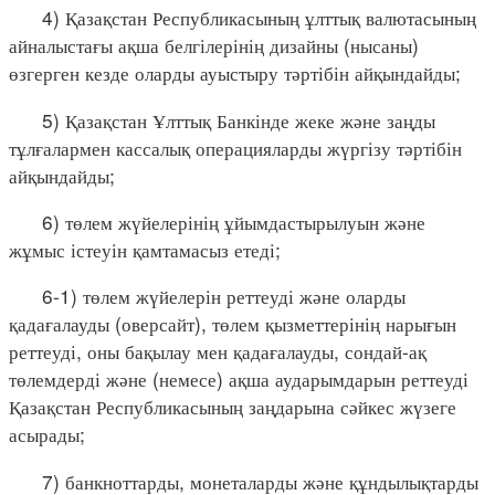
4) Қазақстан Республикасының ұлттық валютасының
айналыстағы ақша белгілерінің дизайны (нысаны)
өзгерген кезде оларды ауыстыру тәртібін айқындайды;
5) Қазақстан Ұлттық Банкінде жеке және заңды
тұлғалармен кассалық операцияларды жүргізу тәртібін
айқындайды;
6) төлем жүйелерінің ұйымдастырылуын және
жұмыс істеуін қамтамасыз етеді;
6-1) төлем жүйелерін реттеуді және оларды
қадағалауды (оверсайт), төлем қызметтерінің нарығын
реттеуді, оны бақылау мен қадағалауды, сондай-ақ
төлемдерді және (немесе) ақша аударымдарын реттеуді
Қазақстан Республикасының заңдарына сәйкес жүзеге
асырады;
7) банкноттарды, монеталарды және құндылықтарды