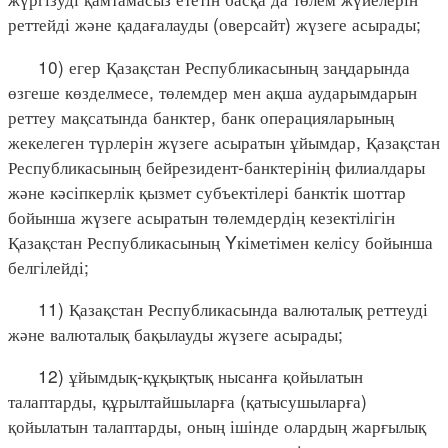
реттейді және қадағалауды (оверсайт) жүзеге асырады;
10) егер Қазақстан Республикасының заңдарында
өзгеше көзделмесе, төлемдер мен ақша аударымдарын
реттеу мақсатында банктер, банк операцияларының
жекелеген түрлерін жүзеге асыратын ұйымдар, Қазақстан
Республикасының бейрезидент-банктерінің филиалдары
және кәсіпкерлік қызмет субъектілері банктік шоттар
бойынша жүзеге асыратын төлемдердің кезектілігін
Қазақстан Республикасының Yкіметімен келісу бойынша
белгілейді;
11) Қазақстан Республикасында валюталық реттеуді
және валюталық бақылауды жүзеге асырады;
12) ұйымдық-құқықтық нысанға қойылатын
талаптарды, құрылтайшыларға (қатысушыларға)
қойылатын талаптарды, оның ішінде олардың жарғылық