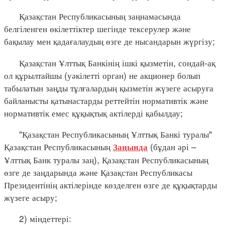
Қазақстан Республикасының заңнамасында
белгіленген өкілеттіктер шегінде тексерулер және
бақылау мен қадағалаудың өзге де нысандарын жүргізу;
Қазақстан Ұлттық Банкінің ішкі қызметін, сондай-ақ
ол құрылтайшы (уәкілетті орган) не акционер болып
табылатын заңды тұлғалардың қызметін жүзеге асыруға
байланысты қатынастарды реттейтін нормативтік және
нормативтік емес құқықтық актілерді қабылдау;
"Қазақстан Республикасының Ұлттық Банкі туралы"
Қазақстан Республикасының
(бұдан әрі –
Заңында
Ұлттық Банк туралы заң), Қазақстан Республикасының
өзге де заңдарында және Қазақстан Республикасы
Президентінің актілерінде көзделген өзге де құқықтарды
жүзеге асыру;
2) міндеттері: