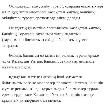
Өкілдіктерді ашу, жабу тәртібі, олардың өкілеттіктері
және құқықтық мәртебесі Қазақстан Ұлттық Банкінің
өкілдіктері туралы ережелерде айқындалады.
Өкілдіктің қызметіне басшылықты Қазақстан Ұлттық
Банкінің Төрағасы лауазымға тағайындайтын
(лауазымнан босататын) өкілдік басшысы жүзеге
асырады.
Өкілдік басшысы өз қызметін өкілдік туралы ереже
және Қазақстан Ұлттық Банкінің сенімхаты негізінде
жүзеге асырады.
Қазақстан Ұлттық Банкінің ішкі қызметіне
байланысты өзге де мәселелер Қазақстан Ұлттық Банкінің
жұмыс регламентінде, құрылымдық бөлімшелер туралы
ережелерде және Қазақстан Ұлттық Банкінің өзге де
құқықтық актілерінде белгіленеді.