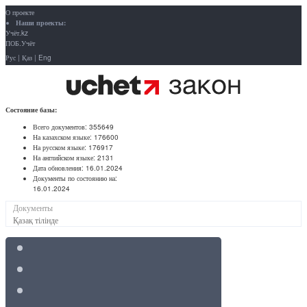
О проекте
Наши проекты:
Учёт.kz
ПОБ.Учёт
Рус
|
Қаз
|
Eng
Состояние базы:
Всего документов:
355649
На казахском языке:
176600
На русском языке:
176917
На английском языке:
2131
Дата обновления:
16.01.2024
Документы по состоянию на:
16.01.2024
Документы
Қазақ тілінде