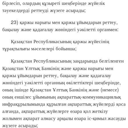
бірлесіп, олардың құзыреті шеңберінде жүйелік
тәуекелдерді реттеуді жүзеге асырады;
23) қаржы нарығы мен қаржы ұйымдарын реттеу,
бақылау және қадағалау жөніндегі уәкілетті органмен:
Қазақстан Республикасының қаржы жүйесінің
тұрақтылығы мәселелері бойынша;
Қазақстан Республикасының заңдарында белгіленген
Қазақстан Ұлттық Банкінің және қаржы нарығы мен
қаржы ұйымдарын реттеу, бақылау және қадағалау
жөніндегі уәкілетті органның өкілеттіктері шеңберінде,
оның ішінде Қазақстан Ұлттық Банкінің және (немесе)
оның еншілес ұйымының ақпараттық-коммуникациялық
инфрақұрылымында құрылған ақпараттық жүйелерді қоса
алғанда, ақпараттық жүйелерге өзара қол жеткізу
жолымен ақпарат алмасу арқылы өзара іс-қимыл жасауды
жүзеге асырады;