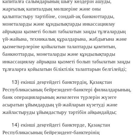
капиталға салымдарының шығу көздерін ашуды,
жарғылық капиталдың мөлшеріне және оны
қалыптастыру тәртібіне, сондай-ақ банкноттарды,
монеталарды және құндылықтарды инкассациялау
айрықша қызметі болып табылатын заңды тұлғалардың
үй-жайына, техникалық құралдарына, жабдығына және
қызметкерлеріне қойылатын талаптарды қамтитын,
банкноттарды, монеталарды және құндылықтарды
инкассациялау айрықша қызметі болып табылатын заңды
тұлғаларға қойылатын біліктілік талаптарын белгілейді;
13) екінші деңгейдегі банктердің, Қазақстан
Республикасының бейрезидент-банктері филиалдарының,
банк операцияларының жекелеген түрлерін жүзеге
асыратын ұйымдардың үй-жайларын күзетуді және
жайластыруды ұйымдастыру тәртібін айқындайды;
14) екінші деңгейдегі банктерде, Қазақстан
Республикасының бейрезидент-банктерінің