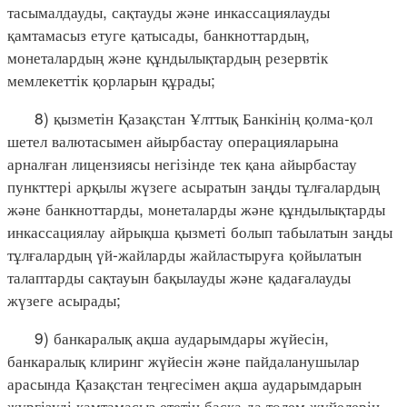
тасымалдауды, сақтауды және инкассациялауды
қамтамасыз етуге қатысады, банкноттардың,
монеталардың және құндылықтардың резервтік
мемлекеттік қорларын құрады;
8) қызметін Қазақстан Ұлттық Банкінің қолма-қол
шетел валютасымен айырбастау операцияларына
арналған лицензиясы негізінде тек қана айырбастау
пункттері арқылы жүзеге асыратын заңды тұлғалардың
және банкноттарды, монеталарды және құндылықтарды
инкассациялау айрықша қызметі болып табылатын заңды
тұлғалардың үй-жайларды жайластыруға қойылатын
талаптарды сақтауын бақылауды және қадағалауды
жүзеге асырады;
9) банкаралық ақша аударымдары жүйесін,
банкаралық клиринг жүйесін және пайдаланушылар
арасында Қазақстан теңгесімен ақша аударымдарын
жүргізуді қамтамасыз ететін басқа да төлем жүйелерін