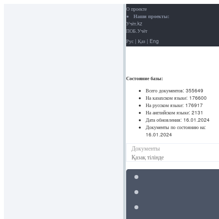
О проекте
Наши проекты:
Учёт.kz
ПОБ.Учёт
Рус
|
Қаз
|
Eng
Состояние базы:
Всего документов:
355649
На казахском языке:
176600
На русском языке:
176917
На английском языке:
2131
Дата обновления:
16.01.2024
Документы по состоянию на:
16.01.2024
Документы
Қазақ тілінде