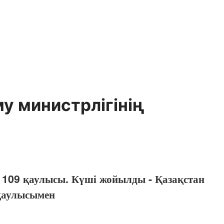
у министрлігінің
 109 қаулысы. Күші жойылды - Қазақстан
қаулысымен