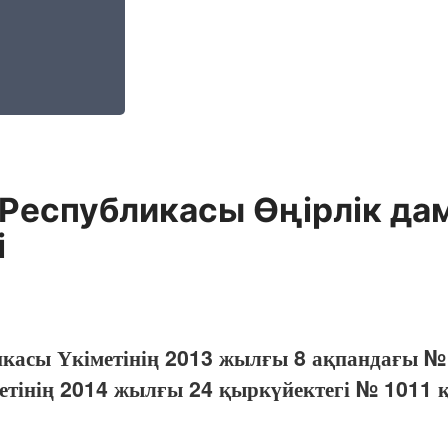
Республикасы Өңірлік дам
і
икасы Үкіметінің 2013 жылғы 8 ақпандағы №
етінің 2014 жылғы 24 қыркүйектегі № 1011 