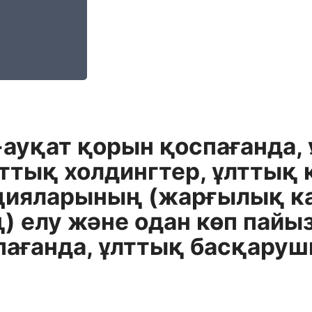
-ауқат қорын қоспағанда,
лттық холдингтер, ұлттық
кцияларының (жарғылық к
ң) елу және одан көп пайы
пағанда, ұлттық басқаруш