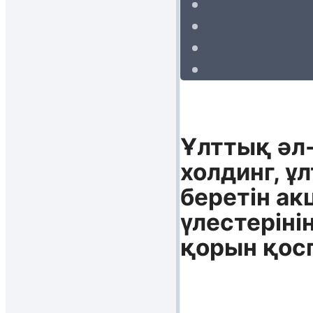
Ұлттық әл
холдинг, ұ
беретін а
үлестеріні
қорын қос