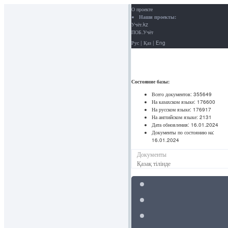
О проекте
Наши проекты:
Учёт.kz
ПОБ.Учёт
Рус
|
Қаз
|
Eng
Состояние базы:
Всего документов:
355649
На казахском языке:
176600
На русском языке:
176917
На английском языке:
2131
Дата обновления:
16.01.2024
Документы по состоянию на:
16.01.2024
Документы
Қазақ тілінде