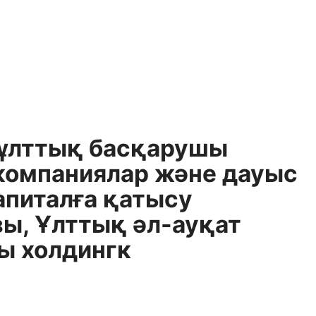
 ұлттық басқарушы
 компаниялар және дауыс
апиталға қатысу
зы, Ұлттық әл-ауқат
ы холдингк