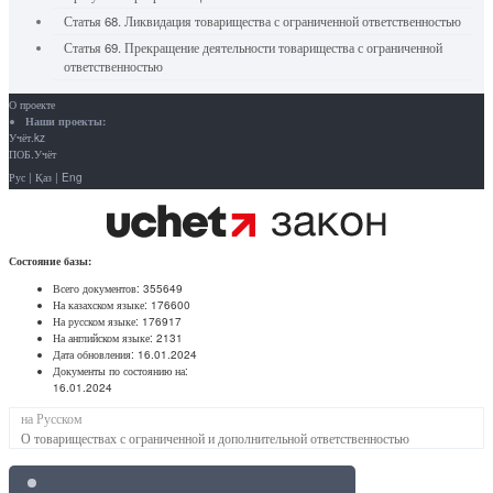
Статья 68. Ликвидация товарищества с ограниченной ответственностью
Статья 69. Прекращение деятельности товарищества с ограниченной
ответственностью
О проекте
Наши проекты:
Учёт.kz
ПОБ.Учёт
Рус
|
Қаз
|
Eng
Состояние базы:
Всего документов:
355649
На казахском языке:
176600
На русском языке:
176917
На английском языке:
2131
Дата обновления:
16.01.2024
Документы по состоянию на:
16.01.2024
на Русском
О товариществах с ограниченной и дополнительной ответственностью