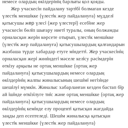
немесе олардың өкiлдерiнiң барлығы қол қояды.
Жер учаскесiн пайдалану тәртiбi болмаған кезде
үлестiк меншiкке (үлестiк жер пайдалануға) мүдделi
қатысушы жep үлесi (жер үлестерi) есебiне жер
учаскесiн бөлiп шығару ниетi туралы, оның болжамды
орналасқан жерiн көрсете отырып, үлестiк меншiкке
(үлестiк жер пайдалануға) қатысушылардың қалғандарын
жазбаша түрде хабардар етуге мiндеттi. Жер учаскесiнiң
орналасқан жерi жөнiндегi мәселе келiсу рәсiмдерiн
өткiзу арқылы не ортақ меншiкке (ортақ жер
пайдалануға) қатысушылардың немесе олардың
өкiлдерiнiң жалпы жиналысының шешiмi негiзiнде
шешiлуi мүмкiн. Жиналыс хабарланған кезден бастап бiр
ай iшiнде өткiзiлуге тиiс және ортақ меншiкке (ортақ жер
пайдалануға) қатысушылардың немесе олардың
өкiлдерiнiң кемiнде елу процентi қатысқан жағдайда
заңды деп есептеледi. Шешiм жиналысқа қатысқан
үлестiк меншiкке (үлестiк жер пайдалануға)