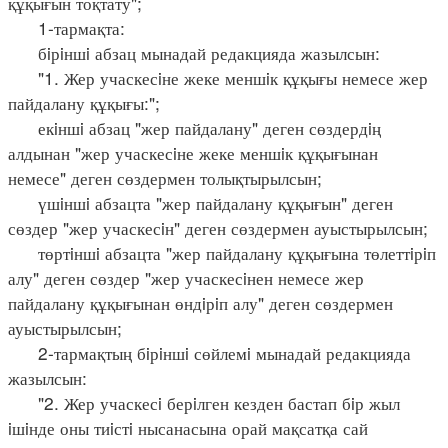
құқығын тоқтату";
1-тармақта:
бiрiншi абзац мынадай редакцияда жазылсын:
"1. Жер учаскесiне жеке меншiк құқығы немесе жер
пайдалану құқығы:";
екiншi абзац "жер пайдалану" деген сөздердiң
алдынан "жер учаскесiне жеке меншiк құқығынан
немесе" деген сөздермен толықтырылсын;
үшiншi абзацта "жер пайдалану құқығын" деген
сөздер "жер учаскесiн" деген сөздермен ауыстырылсын;
төртiншi абзацта "жер пайдалану құқығына төлеттiрiп
алу" деген сөздер "жер учаскесiнен немесе жер
пайдалану құқығынан өндiрiп алу" деген сөздермен
ауыстырылсын;
2-тармақтың бiрiншi сөйлемi мынадай редакцияда
жазылсын:
"2. Жер учаскесi берiлген кезден бастап бiр жыл
iшiнде оны тиiстi нысанасына орай мақсатқа сай