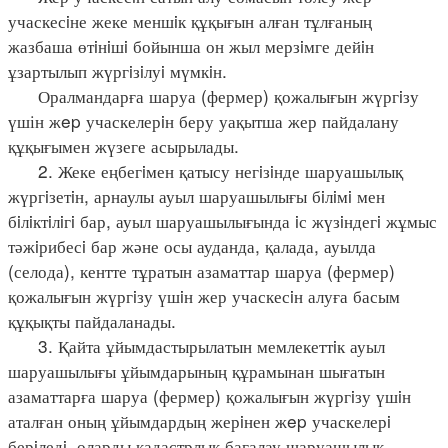
учаскесiне жеке меншiк құқығын алған тұлғаның
жазбаша өтiнiшi бойынша он жыл мерзiмге дейiн
ұзартылып жүргiзiлуi мүмкiн.
Оралмандарға шаруа (фермер) қожалығын жүргiзу
үшін жep учаскелерiн беру уақытша жер пайдалану
құқығымен жүзеге асырылады.
2. Жеке еңбегiмен қатысу негiзiнде шаруашылық
жүргiзетiн, арнаулы ауыл шаруашылығы бiлiмi мен
бiлiктiлiгi бар, ауыл шаруашылығында iс жүзiндегi жұмыс
тәжiрибесi бар және осы ауданда, қалада, ауылда
(селода), кентте тұратын азаматтар шаруа (фермер)
қожалығын жүргiзу үшiн жер учаскесiн алуға басым
құқықты пайдаланады.
3. Қайта ұйымдастырылатын мемлекеттiк ауыл
шаруашылығы ұйымдарының құрамынан шығатын
азаматтарға шаруа (фермер) қожалығын жүргiзу үшiн
аталған оның ұйымдардың жерiнен жep учаскелерi
берiледi, оларды кадастрлық бағалау шаруашылық