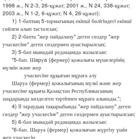
1998 ж., N 2-3, 26-құжат; 2001 ж., N 24, 338-құжат;
2003 ж., N 1-2, 6-құжат; N 4, 26-құжат):
1) 1-баптың 5-тармағының екiншi бөлiгiндегi екiншi
сөйлем алып тасталсын;
2) 2-бапта "жер пайдалану" деген сөздер "жер
учаскесiне" деген сөздермен ауыстырылсын;
3) 5-бап мынадай редакцияда жазылсын:
"5-бап. Шapуa (фермер) қожалығы мүшелерiнiң
мүлкiн және жер
учаскесiне құқығын мұраға алу
Шаруа (фермер) қожалығының мүлкi және жер
учаскесiне құқығы Қазақстан Республикасының
заңдарында көзделген тәртiппен мұраға алынады.";
4) II тараудың тақырыбында "жер пайдалану" деген
сөздер "жер учаскесiне" деген сөздермен ауыстырылсын;
5) 6-бап мынадай редакцияда жазылсын:
"6-бап. Шаруа (фермер) қожалығын жүргiзу үшiн
жер учаскесiн