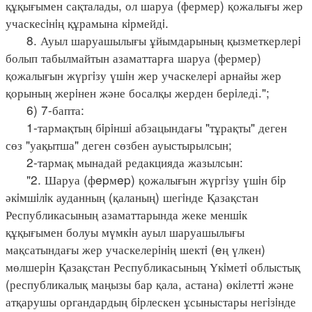
құқығымен сақталады, ол шаруа (фермер) қожалығы жер
учаскесiнiң құрамына кiрмейдi.
8. Ауыл шаруашылығы ұйымдарының қызметкерлерi
болып табылмайтын азаматтарға шаруа (фермер)
қожалығын жүргiзу үшiн жер учаскелерi арнайы жер
қорының жерiнен және босалқы жерден берiледі.";
6) 7-бапта:
1-тармақтың бiрiншi абзацындағы "тұрақты" деген
сөз "уақытша" деген сөзбен ауыстырылсын;
2-тармақ мынадай редакцияда жазылсын:
"2. Шаруа (фepмep) қожалығын жүргiзу үшiн бiр
әкiмшiлiк ауданның (қаланың) шегiнде Қазақстан
Республикасының азаматтарында жеке меншiк
құқығымен болуы мүмкiн ауыл шаруашылығы
мақсатындағы жер учаскелерiнiң шектi (eң үлкен)
мөлшерiн Қазақстан Республикасының Үкiметi облыстық
(республикалық маңызы бар қала, астана) өкiлеттi және
атқарушы органдардың бiрлескен ұсыныстары негiзiнде