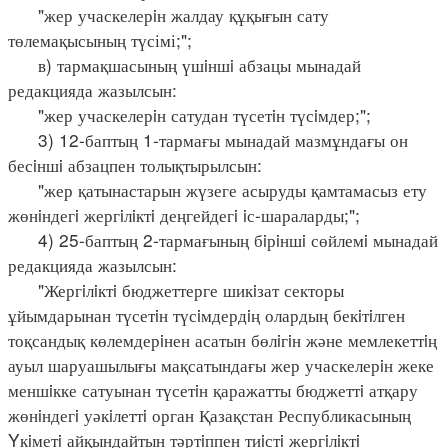
"жер учаскелерiн жалдау құқығын сату
төлемақысының түсімі;";
в) тармақшасының үшiншi абзацы мынадай
редакцияда жазылсын:
"жер учаскелерiн сатудан түсетiн түсiмдер;";
3) 12-баптың 1-тармағы мынадай мазмұндағы он
бесiншi абзацпен толықтырылсын:
"жер қатынастарын жүзеге асыруды қамтамасыз ету
жөнiндегi жергiлiктi деңгейдегi iс-шараларды;";
4) 25-баптың 2-тармағының бiрiншi сөйлемi мынадай
редакцияда жазылсын:
"Жергiлiктi бюджеттерге шикiзат секторы
ұйымдарынан түсетiн түсiмдердiң олардың бекiтiлген
тоқсандық көлемдерiнен асатын бөлiгiн және мемлекеттiң
ауыл шаруашылығы мақсатындағы жер учаскелерiн жеке
меншiкке сатуынан түсетiн қаражатты бюджеттi атқару
жөнiндегi уәкiлеттi орган Қазақстан Республикасының
Yкiметi айқындайтын тәртiппен тиiстi жергiлiктi