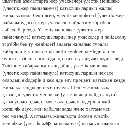
шығатын азаматтарға жер учаскелерi үлестiк меншiкке
(үлестiк жер пайдалануға) қатысушылардың жалпы
жиналысында бекiтiлген, үлестiк меншiктегi (үлестiк жер
пайдаланудағы) жер учаскесiн пайдалану тәртiбiне
сәйкес берiледi. Yлестiк меншiкке (үлестiк жер
пайдалануға) қатысушыларды жер учаскелерiн пайдалану
тәртiбiн бекiту жөнiндегi алдағы жиналыс туралы
хабардар ету оның өткiзiлетiн күнiнен кемiнде бiр ай
бұрын жазбаша нысанда, қолхат алу арқылы жүргiзiледi.
Тиiсiнше хабарланған жағдайда, үлестiк меншiкке
(үлестiк жер пайдалануға) қатысушылардың немесе
олардың өкiлдерiнiң кемiнде елу процентi қатысқан кезде,
жиналыс заңды деп есептеледi. Шешiм жиналысқа
қатысқан үлестiк меншiкке (үлестiк жер пайдалануға)
қатысушылардың немесе олардың өкiлдерiнiң жай
көпшiлiк даусымен қабылданады және хаттамамен
ресiмделедi. Хаттамаға жиналыста болған үлестiк
меншiкке (үлестiк жep пайдалануға) қатысушылардың