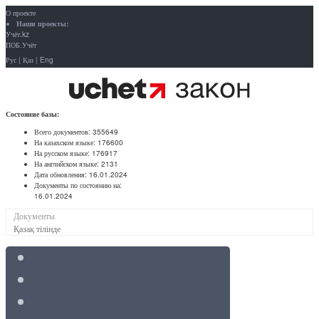
О проекте
Наши проекты:
Учёт.kz
ПОБ.Учёт
Рус
|
Қаз
|
Eng
Состояние базы:
Всего документов:
355649
На казахском языке:
176600
На русском языке:
176917
На английском языке:
2131
Дата обновления:
16.01.2024
Документы по состоянию на:
16.01.2024
Документы
Қазақ тілінде