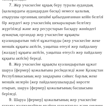
7. Жер учаскесiне құқық беру туралы аудандық
(қалалардағы аудандардан басқа) немесе қалалық
атқарушы органның шешiмi қабылданғаннан кейiн белгiлi
бiр жердегi жер учаскесiнiң шекараларын белгiлеу
жүргiзiледi және жер ресурстарын басқару жөнiндегi
аумақтық органдар жер учаскесiне құқықты
куәландыратын тиiстi құжаттарды (жер учаскесiне жеке
меншiк құқығы актiсiн, уақытша өтеулi жер пайдалану
(жалдау) құқығы актiсiн, уақытша өтеусiз жер пайдалану
құқығы актiсiн) бередi.
8. Жер учаскесiне құқықты куәландыратын құжат
шаруа (фермер) қожалығына ресiмделедi және Қазақстан
Республикасының жер заңдарына сәйкес барлық жеке
меншiк иелерiн (жер пайдаланушыларды) көрсете
отырып, шаруа (фермер) қожалығының басшысына
берiледi.
9. Шаруа (фермер) қожалығының жер учаскесiне
құқығы жылжымайтын мүлiкке құқықтарды және онымен