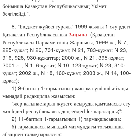
бойынша Қазақстан Республикасының Үкiметi
белгiлейдi.".
8. "Бюджет жүйесi туралы" 1999 жылғы 1 сәуiрдегi
Қазақстан Республикасының
(Қазақстан
Заңына
Республикасы Парламентiнiң Жаршысы, 1999 ж., N 7,
225-құжат; N 20, 731-құжат; N 21, 783-құжат; N 23,
916, 928, 930-құжаттар; 2000 ж., N 21, 395-құжат;
2001 ж., N 1, 6-құжат; N 10, 123-құжат; N 23, 310-
құжат; 2002 ж., N 18, 160-құжат; 2003 ж., N 14, 100-
құжат):
1) 9-баптың 1-тармағының жиырма үшiншi абзацы
мынадай редакцияда жазылсын:
"жер қатынастарын жүзеге асыруды қамтамасыз ету
жөнiндегi республикалық деңгейдегi iс-шараларды;";
2) 11-баптың 1-тармағының 1) тармақшасында:
б) тармақшасы мынадай мазмұндағы тоғызыншы
абзацпен толықтырылсын: