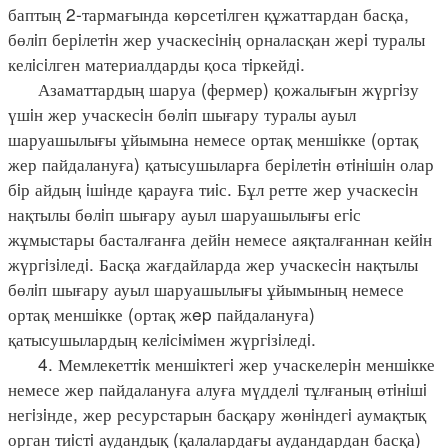
баптың 2-тармағында көрсетiлген құжаттардан басқа,
бөлiп берiлетiн жер учаскесiнiң орналасқан жерi туралы
келiсiлген материалдарды қоса тiркейдi.
Азаматтардың шаруа (фермер) қожалығын жүргiзу
үшiн жер учаскесiн бөлiп шығару туралы ауыл
шаруашылығы ұйымына немесе ортақ меншiкке (ортақ
жер пайдалануға) қатысушыларға берiлетiн өтiнiшiн олар
бiр айдың iшiнде қарауға тиiс. Бұл ретте жер учаскесiн
нақтылы бөлiп шығару ауыл шаруашылығы егiс
жұмыстары басталғанға дейiн немесе аяқталғаннан кейiн
жүргiзiледi. Басқа жағдайларда жер учаскесiн нақтылы
бөлiп шығару ауыл шаруашылығы ұйымының немесе
ортақ меншiкке (ортақ жep пайдалануға)
қатысушылардың келiсiмiмен жүргiзiледi.
4. Мемлекеттiк меншiктегi жер учаскелерiн меншiкке
немесе жер пайдалануға алуға мүдделi тұлғаның өтiнiшi
негiзiнде, жер ресурстарын басқару жөнiндегi аумақтық
орган тиiстi аудандық (қалалардағы аудандардан басқа)