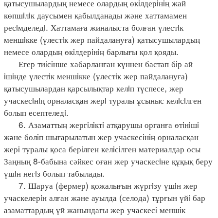
қатысушылардың немесе олардың өкiлдерiнiң жай
көпшiлiк даусымен қабылданады және хаттамамен
ресiмделедi. Хаттамаға жиналыста болған үлестiк
меншiкке (үлестiк жер пайдалануға) қатысушылардың
немесе олардың өкiлдерiнiң барлығы қол қояды.
Егер тиiсiнше хабарланған күннен бастап бiр ай
iшiнде үлестiк меншiкке (үлестiк жер пайдалануға)
қатысушылардан қарсылықтар келiп түспесе, жер
учаскесiнiң орналасқан жерi туралы ұсыныс келiсiлген
болып есептеледi.
6. Азаматтың жергiлiктi атқарушы органға өтiнiшi
және бөлiп шығарылатын жер учаскесiнiң орналасқан
жерi туралы қоса берiлген келiсiлген материалдар осы
Заңның 8-бабына сәйкес оған жер учаскесiне құқық беру
үшiн негiз болып табылады.
7. Шаруа (фермер) қожалығын жүргiзу үшiн жер
учаскелерiн алған және ауылда (селода) тұрғын үйi бар
азаматтардың үй жанындағы жер учаскесi меншiк