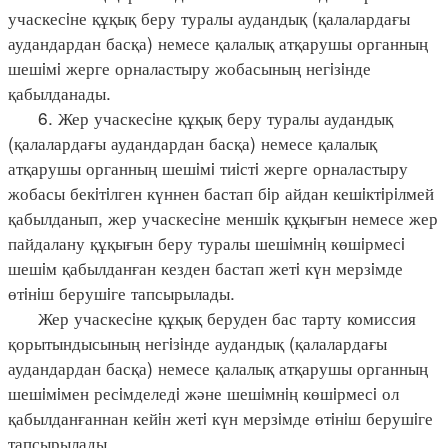
учаскесiне құқық беру туралы аудандық (қалалардағы
аудандардан басқа) немесе қалалық атқарушы органның
шешiмi жерге орналастыру жобасының негiзiнде
қабылданады.
6. Жер учаскесiне құқық беру туралы аудандық
(қалалардағы аудандардан басқа) немесе қалалық
атқарушы органның шешiмi тиiстi жерге орналастыру
жобасы бекiтiлген күннен бастап бiр айдан кешiктiрiлмей
қабылданып, жер учаскесiне меншiк құқығын немесе жер
пайдалану құқығын беру туралы шешiмнiң көшiрмесi
шешiм қабылданған кезден бастап жетi күн мерзiмде
өтiнiш берушiге тапсырылады.
Жер учаскесiне құқық беруден бас тарту комиссия
қорытындысының негiзiнде аудандық (қалалардағы
аудандардан басқа) немесе қалалық атқарушы органның
шешiмiмен ресiмделедi және шешiмнiң көшiрмесi ол
қабылданғаннан кейiн жетi күн мерзiмде өтiнiш берушiге
тапсырылады.