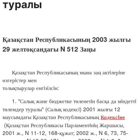
туралы
Қазақстан Республикасының 2003 жылғы
29 желтоқсандағы N 512 Заңы
Қазақстан Республикасының мына заң актiлерiне
өзгерiстер мен
толықтырулар енгiзiлсiн:
1. "Салық және бюджетке төленетiн басқа да мiндеттi
төлемдер туралы" (Салық кодексi) 2001 жылғы 12
маусымдағы Қазақстан Республикасының
Кодексiне
(Қазақстан Республикасы Парламентiнiң Жаршысы,
2001 ж., N 11-12, 168-құжат; 2002 ж., N 6, 73, 75-