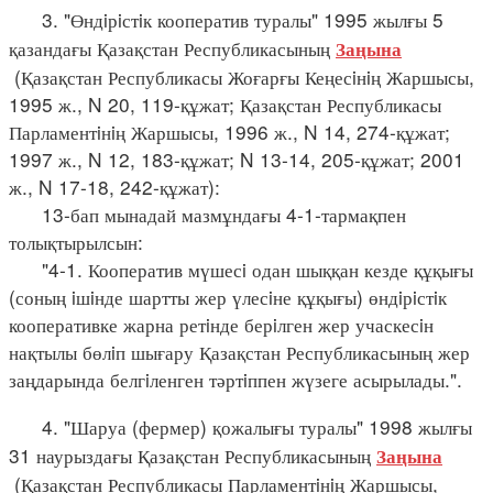
3. "Өндiрiстiк кооператив туралы" 1995 жылғы 5
қазандағы Қазақстан Республикасының
Заңына
(Қазақстан Республикасы Жоғарғы Кеңесiнiң Жаршысы,
1995 ж., N 20, 119-құжат; Қазақстан Республикасы
Парламентiнiң Жаршысы, 1996 ж., N 14, 274-құжат;
1997 ж., N 12, 183-құжат; N 13-14, 205-құжат; 2001
ж., N 17-18, 242-құжат):
13-бап мынадай мазмұндағы 4-1-тармақпен
толықтырылсын:
"4-1. Кооператив мүшесi одан шыққан кезде құқығы
(соның iшiнде шартты жер үлесiне құқығы) өндiрiстiк
кооперативке жарна ретiнде берiлген жер учаскесiн
нақтылы бөлiп шығару Қазақстан Республикасының жер
заңдарында белгiленген тәртiппен жүзеге асырылады.".
4. "Шаруа (фермер) қожалығы туралы" 1998 жылғы
31 наурыздағы Қазақстан Республикасының
Заңына
(Қазақстан Республикасы Парламентiнiң Жаршысы,