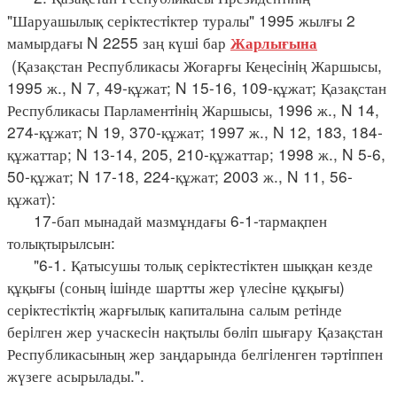
"Шаруашылық серiктестiктер туралы" 1995 жылғы 2
мамырдағы N 2255 заң күшi бар
Жарлығына
(Қазақстан Республикасы Жоғарғы Кеңесiнiң Жаршысы,
1995 ж., N 7, 49-құжат; N 15-16, 109-құжат; Қазақстан
Республикасы Парламентiнiң Жаршысы, 1996 ж., N 14,
274-құжат; N 19, 370-құжат; 1997 ж., N 12, 183, 184-
құжаттар; N 13-14, 205, 210-құжаттар; 1998 ж., N 5-6,
50-құжат; N 17-18, 224-құжат; 2003 ж., N 11, 56-
құжат):
17-бап мынадай мазмұндағы 6-1-тармақпен
толықтырылсын:
"6-1. Қатысушы толық серiктестiктен шыққан кезде
құқығы (соның iшiнде шартты жер үлесiне құқығы)
серiктестiктiң жарғылық капиталына салым ретiнде
берiлген жер учаскесiн нақтылы бөлiп шығару Қазақстан
Республикасының жер заңдарында белгiленген тәртiппен
жүзеге асырылады.".