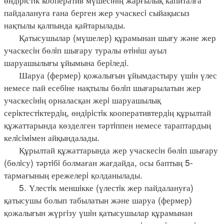
пайдалануға ғана берген жер учаскесi сыйақысыз
нақтылы қалпында қайтарылады.
Қатысушылар (мүшелер) құрамынан шығу және жер
учаскесiн бөлiп шығару туралы өтiнiш ауыл
шаруашылығы ұйымына берiледi.
Шаруа (фермер) қожалығын ұйымдастыру үшiн үлес
немесе пай есебiне нақтылы бөлiп шығарылатын жер
учаскесiнiң орналасқан жерi шаруашылық
серiктестiктердiң, өндiрiстiк кооперативтердiң құрылтай
құжаттарында көзделген тәртiппен немесе тараптардың
келiсiмiмен айқындалады.
Құрылтай құжаттарында жер учаскесiн бөлiп шығару
(бөлiсу) тәртiбi болмаған жағдайда, осы баптың 5-
тармағының ережелерi қолданылады.
5. Үлестiк меншiкке (үлестiк жер пайдалануға)
қатысушы болып табылатын және шаруа (фермер)
қожалығын жүргiзу үшiн қатысушылар құрамынан