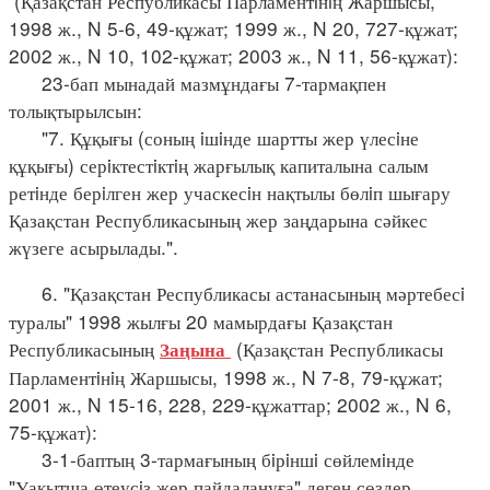
(Қазақстан Республикасы Парламентiнiң Жаршысы,
1998 ж., N 5-6, 49-құжат; 1999 ж., N 20, 727-құжат;
2002 ж., N 10, 102-құжат; 2003 ж., N 11, 56-құжат):
23-бап мынадай мазмұндағы 7-тармақпен
толықтырылсын:
"7. Құқығы (соның iшiнде шартты жер үлесiне
құқығы) серiктестiктiң жарғылық капиталына салым
ретiнде берiлген жер учаскесiн нақтылы бөлiп шығару
Қазақстан Республикасының жер заңдарына сәйкес
жүзеге асырылады.".
6. "Қазақстан Республикасы астанасының мәртебесi
туралы" 1998 жылғы 20 мамырдағы Қазақстан
Республикасының
(Қазақстан Республикасы
Заңына
Парламентiнiң Жаршысы, 1998 ж., N 7-8, 79-құжат;
2001 ж., N 15-16, 228, 229-құжаттар; 2002 ж., N 6,
75-құжат):
3-1-баптың 3-тармағының бiрiншi сөйлемiнде
"Уақытша өтеусiз жер пайдалануға" деген сөздер