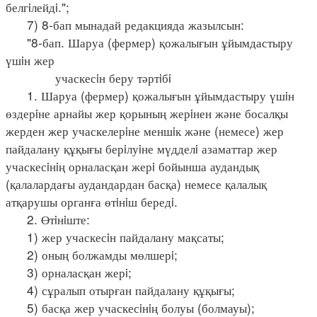
белгiлейдi.";
7) 8-бап мынадай редакцияда жазылсын:
"8-бап. Шаруа (фермер) қожалығын ұйымдастыру
үшiн жер
учаскесiн беру тәртiбi
1. Шаруа (фермер) қожалығын ұйымдастыру үшiн
өздерiне арнайы жер қорының жерiнен және босалқы
жерден жер учаскелерiне меншiк және (немесе) жер
пайдалану құқығы берiлуiне мүдделi азаматтар жер
учаскесiнiң орналасқан жерi бойынша аудандық
(қалалардағы аудандардан басқа) немесе қалалық
атқарушы органға өтiнiш бередi.
2. Өтiнiште:
1) жер учаскесiн пайдалану мақсаты;
2) оның болжамды мөлшерi;
3) орналасқан жерi;
4) сұралып отырған пайдалану құқығы;
5) басқа жер учаскесiнiң болуы (болмауы);