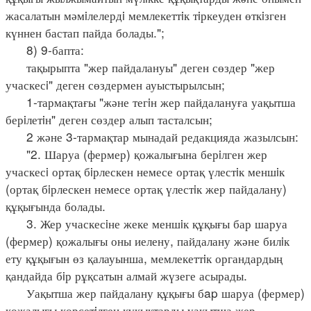
жасалатын мәмiлелердi мемлекеттiк тiркеуден өткiзген
күннен бастап пайда болады.";
8) 9-бапта:
тақырыпта "жер пайдалануы" деген сөздер "жер
учаскесi" деген сөздермен ауыстырылсын;
1-тармақтағы "және тегiн жер пайдалануға уақытша
берiлетiн" деген сөздер алып тасталсын;
2 және 3-тармақтар мынадай редакцияда жазылсын:
"2. Шаруа (фермер) қожалығына берiлген жер
учаскесi ортақ бiрлескен немесе ортақ үлестiк меншiк
(ортақ бiрлескен немесе ортақ үлестiк жер пайдалану)
құқығында болады.
3. Жер учаскесiне жеке меншiк құқығы бар шаруа
(фермер) қожалығы оны иелену, пайдалану және билiк
ету құқығын өз қалауынша, мемлекеттiк органдардың
қандайда бiр рұқсатын алмай жүзеге асырады.
Уақытша жер пайдалану құқығы бap шаруа (фермер)
қожалығы көрсетiлген құқықтарды уақытша жер