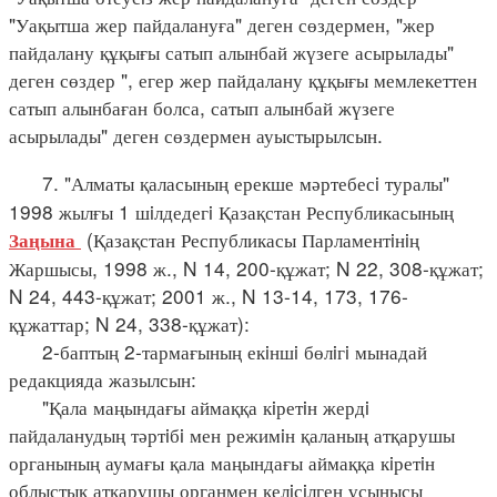
"Уақытша жер пайдалануға" деген сөздермен, "жер
пайдалану құқығы сатып алынбай жүзеге асырылады"
деген сөздер ", егер жер пайдалану құқығы мемлекеттен
сатып алынбаған болса, сатып алынбай жүзеге
асырылады" деген сөздермен ауыстырылсын.
7. "Алматы қаласының ерекше мәртебесi туралы"
1998 жылғы 1 шiлдедегi Қазақстан Республикасының
(Қазақстан Республикасы Парламентiнiң
Заңына
Жаршысы, 1998 ж., N 14, 200-құжат; N 22, 308-құжат;
N 24, 443-құжат; 2001 ж., N 13-14, 173, 176-
құжаттар; N 24, 338-құжат):
2-баптың 2-тармағының екiншi бөлiгi мынадай
редакцияда жазылсын:
"Қала маңындағы аймаққа кiретiн жердi
пайдаланудың тәртiбi мен режимiн қаланың атқарушы
органының аумағы қала маңындағы аймаққа кiретiн
облыстық атқарушы органмен келiсiлген ұсынысы