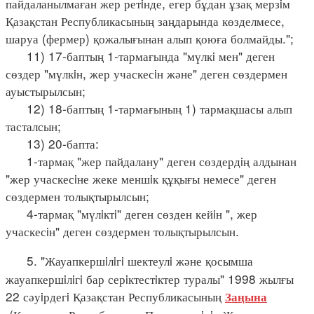
пайдаланылмаған жер ретiнде, егер бұдан ұзақ мерзiм
Қазақстан Республикасының заңдарында көзделмесе,
шаруа (фермер) қожалығынан алып қоюға болмайды.";
11) 17-баптың 1-тармағында "мүлкi мен" деген
сөздер "мүлкiн, жер учаскесiн және" деген сөздермен
ауыстырылсын;
12) 18-баптың 1-тармағының 1) тармақшасы алып
тасталсын;
13) 20-бапта:
1-тармақ "жер пайдалану" деген сөздердiң алдынан
"жер учаскесiне жеке меншiк құқығы немесе" деген
сөздермен толықтырылсын;
4-тармақ "мүлiктi" деген сөзден кейiн ", жер
учаскесiн" деген сөздермен толықтырылсын.
5. "Жауапкершiлiгi шектеулi және қосымша
жауапкершiлiгi бар серiктестiктер туралы" 1998 жылғы
22 сәуiрдегi Қазақстан Республикасының
Заңына