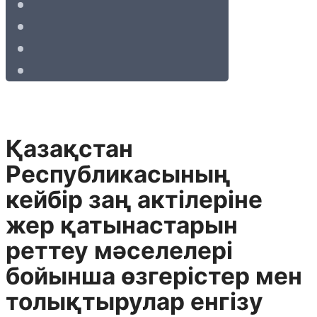
Қазақстан
Республикасының
кейбiр заң актiлерiне
жер қатынастарын
реттеу мәселелерi
бойынша өзгерiстер мен
толықтырулар енгiзу