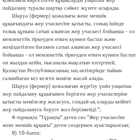
пайдалану туралы шартқа сәйкес жүзеге асырады.
Шаруа (фермер) қожалығы жеке меншiк
құқығындағы жер учаскесiне қатысты, соның iшiнде
толық құнына сатып алынған жер учаскесi бойынша - ол
мемлекеттiк тiркеуден өткен күннен бастап және
жеңiлдетiлген бағамен сатып алынған жер учаскесi
бойынша - ол мемлекеттiк тiркеуден өткен күннен бастап
он жылдан кейiн, нысаналы мақсатын өзгертпей,
Қазақстан Республикасының заң актiлерiнде тыйым
салынбаған кез келген мәмiле жасай алады.
Шаруа (фермер) қожалығын жүргiзу үшiн уақытша
жер пайдалану құқығымен берiлген жер учаскелерiне
қатысты мәмiлелер жасасуға, сондай-ақ оларды кейiнгi
жер пайдалануға беруге жол берiлмейдi.";
4-тармақта "Тұрақты" деген сөз "Жер учаскесiне
жеке меншiк құқығы" деген сөздермен ауыстырылсын;
9) 10-бапта: