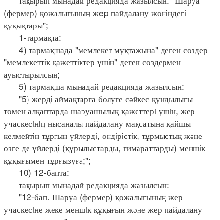
тақырып мынадай редакцияда жазылсын: "Шаруа
(фермер) қожалығының жep пайдалану жөнiндегi
құқықтары";
1-тармақта:
4) тармақшада "мемлекет мұқтажына" деген сөздер
"мемлекеттiк қажеттiктер үшiн" деген сөздермен
ауыстырылсын;
5) тармақша мынадай редакцияда жазылсын:
"5) жердi аймақтарға бөлуге сәйкес құндылығы
төмен алқаптарда шаруашылық қажеттерi үшiн, жер
учаскесiнiң нысаналы пайдалану мақсатына қайшы
келмейтiн тұрғын үйлердi, өндiрiстiк, тұрмыстық және
өзге де үйлердi (құрылыстарды, ғимараттарды) меншiк
құқығымен тұрғызуға;";
10) 12-бапта:
тақырып мынадай редакцияда жазылсын:
"12-бап. Шаруа (фермер) қожалығының жер
учаскесiне жеке меншiк құқығын және жер пайдалану