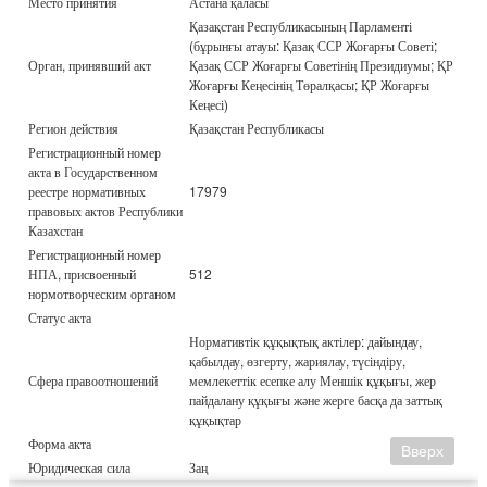
Место принятия
Астана қаласы
Қазақстан Республикасының Парламенті
(бұрынғы атауы: Қазақ ССР Жоғарғы Советі;
Орган, принявший акт
Қазақ ССР Жоғарғы Советінің Президиумы; ҚР
Жоғарғы Кеңесінің Төралқасы; ҚР Жоғарғы
Кеңесі)
Регион действия
Қазақстан Республикасы
Регистрационный номер
акта в Государственном
реестре нормативных
17979
правовых актов Республики
Казахстан
Регистрационный номер
НПА, присвоенный
512
нормотворческим органом
Статус акта
Нормативтік құқықтық актілер: дайындау,
қабылдау, өзгерту, жариялау, түсіндіру,
Сфера правоотношений
мемлекеттік есепке алу Меншік құқығы, жер
пайдалану құқығы және жерге басқа да заттық
құқықтар
Форма акта
Вверх
Юридическая сила
Заң