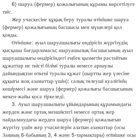
6) шаруа (фермер) қожалығының құрамы көрсетiлуге
тиiс.
Жер учаскесiне құқық беру туралы өтiнiшке шаруа
(фермер) қожалығының басшысы мен мүшелерi қол
қояды.
Өтiнiшке: ауыл шаруашылығы өндiрiсiн жүргiзудiң
қысқаша бағдарламасы; шаруашылық басшысының ауыл
шаруашылығы өндiрiсiндегi еңбек қызметiн растайтын
құжаттар не тиiстi бiлiмi туралы немесе арнаулы
дайындықтан өткенi туралы құжат (шартты жер үлесiне
құқығы жоқ азаматтар үшiн); салық төлеушi куәлiгiнiң
көшiрмесi және шаруа (фермер) қожалығы басшысының
мекен-жайы қоса тiркеледi.
3. Ауыл шаруашылығы ұйымдарының құрамындағы
жерден және ортақ меншiктегi немесе ортақ жер
пайдаланудағы жерден шаруа (фермер) қожалығын
жүргiзу үшiн жер учаскелерiн алатын азаматтар (осы
Заңның 6-бабының 3, 4 және 5-тармақтары) өтiнiшке осы