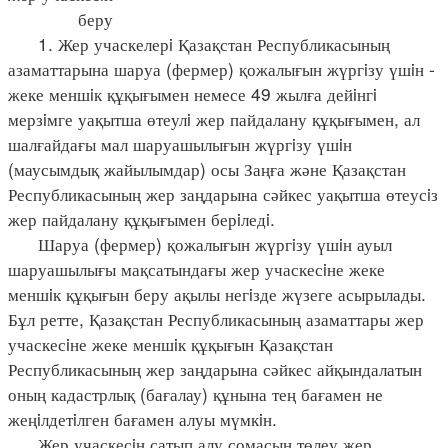
беру
1. Жер учаскелерi Қазақстан Республикасының
азаматтарына шаруа (фермер) қожалығын жүргiзу үшiн -
жеке меншiк құқығымен немесе 49 жылға дейiнгi
мерзiмге уақытша өтеулi жер пайдалану құқығымен, ал
шалғайдағы мал шаруашылығын жүргiзу үшiн
(маусымдық жайылымдар) осы Заңға және Қазақстан
Республикасының жер заңдарына сәйкес уақытша өтеусiз
жер пайдалану құқығымен берiледi.
Шаруа (фермер) қожалығын жүргiзу үшiн ауыл
шаруашылығы мақсатындағы жер учаскесiне жеке
меншiк құқығын беру ақылы негiзде жүзеге асырылады.
Бұл ретте, Қазақстан Республикасының азаматтары жер
учаскесiне жеке меншiк құқығын Қазақстан
Республикасының жер заңдарына сәйкес айқындалатын
оның кадастрлық (бағалау) құнына тең бағамен не
жеңiлдетiлген бағамен алуы мүмкiн.
Жер учаскесiн сатып алу сомасын төлеу жер