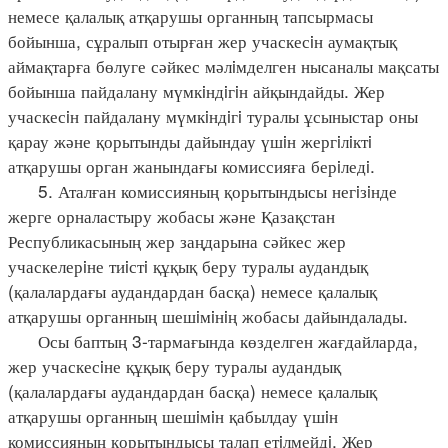
немесе қалалық атқарушы органның тапсырмасы
бойынша, сұралып отырған жер учаскесiн аумақтық
аймақтарға бөлуге сәйкес мәлiмделген нысаналы мақсаты
бойынша пайдалану мүмкiндiгiн айқындайды. Жер
учаскесiн пайдалану мүмкiндiгi туралы ұсыныстар оны
қарау және қорытынды дайындау үшiн жергiлiктi
атқарушы орган жанындағы комиссияға берiледi.
5. Аталған комиссияның қорытындысы негiзiнде
жерге орналастыру жобасы және Қазақстан
Республикасының жер заңдарына сәйкес жер
учаскелерiне тиiстi құқық беру туралы аудандық
(қалалардағы аудандардан басқа) немесе қалалық
атқарушы органның шешiмiнiң жобасы дайындалады.
Осы баптың 3-тармағында көзделген жағдайларда,
жер учаскесiне құқық беру туралы аудандық
(қалалардағы аудандардан басқа) немесе қалалық
атқарушы органның шешiмiн қабылдау үшiн
комиссияның қорытындысы талап етiлмейдi. Жер