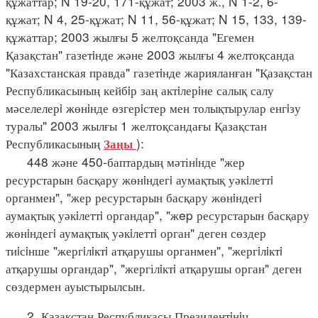
құжаттар; N 19-20, 171-құжат; 2003 ж., N 1-2, 6-
құжат; N 4, 25-құжат; N 11, 56-құжат; N 15, 133, 139-
құжаттар; 2003 жылғы 5 желтоқсанда "Егемен
Қазақстан" газетiнде және 2003 жылғы 4 желтоқсанда
"Казахстанская правда" газетiнде жарияланған "Қазақстан
Республикасының кейбiр заң актiлерiне салық салу
мәселелерi жөнiнде өзгерiстер мен толықтырулар енгiзу
туралы" 2003 жылғы 1 желтоқсандағы Қазақстан
Республикасының
):
Заңы
448 және 450-баптардың мәтінiнде "жер
ресурстарын басқару жөнiндегi аумақтық уәкiлеттi
органмен", "жер ресурстарын басқару жөнiндегi
аумақтық уәкiлеттi органдар", "жep ресурстарын басқару
жөнiндегi аумақтық уәкiлеттi орган" деген сөздер
тиiсiнше "жергiлiктi атқарушы органмен", "жергiлiктi
атқарушы органдар", "жергілiктi атқарушы орган" деген
сөздермен ауыстырылсын.
2. Қазақстан Республикасы Президентiнiң