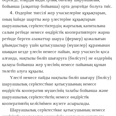
бойынша (алқаптар бойынша) орта деңгейде болуға тиiс.
4. Өздерiне тиесілi жер учаскелерiне құқықтарын,
оның iшiнде шартты жер үлестерiне құқықтарын
шаруашылық серiктестіктердің жарғылық капиталына
салым ретiнде немесе өндiрiстiк кооперативтерге жарна
ретiнде берген азаматтар шаруа (фермер) қожалығын
ұйымдастыру үшiн қатысушылар (мүшелер) құрамынан
шыққан кезде үлесiн немесе пайын, жер учаскесiн қоса
алғанда, нақтылы бөлiп шығаруға (бөлiсуге) не өздерiнiң
қалауы бойынша жер үлесiнiң немесе пайының құнын
төлетiп алуға құқылы.
Үлестi немесе пайды нақтылы бөлiп шығару (бөлiсу)
шаруашылық серiктестiкке қатысушының немесе
өндiрiстiк кооператив мүшесiнiң талабы бойынша және
шаруашылық серiктестiктiң немесе өндiрiстiк
кооперативтiң келiсiмiмен жүзеге асырылады.
Шаруашылық серiктестiкке қатысушының немесе
өндiрiстiк кооператив мүшесiнiң жарғылық капиталға