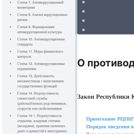
Статья 7. Антикоррупционный
мониторинг
Статья 8. Анализ коррупционных
рисков
Статья 9. Формирование
антикоррупционной культуры
Статья 10. Антикоррупционные
стандарты
Статья 11. Меры финансового
контроля
О противо
Статья 12. Антикоррупционные
ограничения
Статья 13. Деятельность,
несовместимая с выполнением
государственных функций
Статья 14. Недопустимость
Закон Республики К
совместной службы
(работы)близких родственников,
супругов или свойственников
Статья 14-1. Недопустимость
Примечание РЦПИ!
открытия, владения счетами
Порядок введения в д
(вкладами), хранения наличных
денег и ценностей в иностранных
Вниманию пользовате