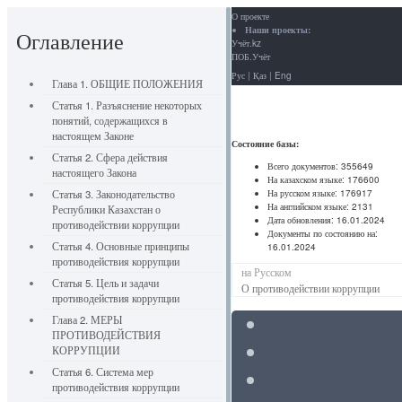
О проекте
Наши проекты:
Оглавление
Учёт.kz
ПОБ.Учёт
Рус
|
Қаз
|
Eng
Глава 1. ОБЩИЕ ПОЛОЖЕНИЯ
Статья 1. Разъяснение некоторых
понятий, содержащихся в
настоящем Законе
Состояние базы:
Статья 2. Сфера действия
Всего документов:
355649
настоящего Закона
На казахском языке:
176600
На русском языке:
176917
Статья 3. Законодательство
На английском языке:
2131
Республики Казахстан о
Дата обновления:
16.01.2024
противодействии коррупции
Документы по состоянию на:
Статья 4. Основные принципы
16.01.2024
противодействия коррупции
на Русском
Статья 5. Цель и задачи
О противодействии коррупции
противодействия коррупции
Глава 2. МЕРЫ
ПРОТИВОДЕЙСТВИЯ
КОРРУПЦИИ
Статья 6. Система мер
противодействия коррупции