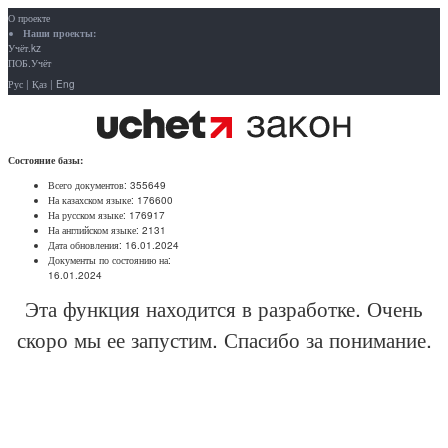
О проекте
Наши проекты:
Учёт.kz
ПОБ.Учёт
Рус
|
Қаз
|
Eng
Состояние базы:
Всего документов:
355649
На казахском языке:
176600
На русском языке:
176917
На английском языке:
2131
Дата обновления:
16.01.2024
Документы по состоянию на:
16.01.2024
Эта функция находится в разработке. Очень
скоро мы ее запустим. Спасибо за понимание.