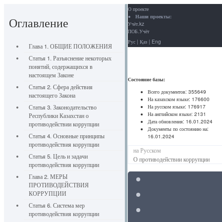
О проекте
Наши проекты:
Оглавление
Учёт.kz
ПОБ.Учёт
Рус
|
Қаз
|
Eng
Глава 1. ОБЩИЕ ПОЛОЖЕНИЯ
Статья 1. Разъяснение некоторых
понятий, содержащихся в
настоящем Законе
Состояние базы:
Статья 2. Сфера действия
Всего документов:
355649
настоящего Закона
На казахском языке:
176600
На русском языке:
176917
Статья 3. Законодательство
На английском языке:
2131
Республики Казахстан о
Дата обновления:
16.01.2024
противодействии коррупции
Документы по состоянию на:
Статья 4. Основные принципы
16.01.2024
противодействия коррупции
на Русском
Статья 5. Цель и задачи
О противодействии коррупции
противодействия коррупции
Глава 2. МЕРЫ
ПРОТИВОДЕЙСТВИЯ
КОРРУПЦИИ
Статья 6. Система мер
противодействия коррупции