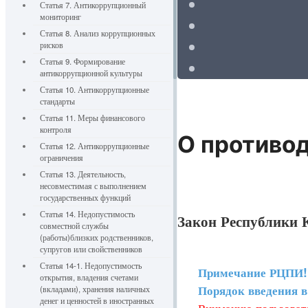
Статья 7. Антикоррупционный
мониторинг
Статья 8. Анализ коррупционных
рисков
Статья 9. Формирование
антикоррупционной культуры
Статья 10. Антикоррупционные
стандарты
Статья 11. Меры финансового
контроля
О противо
Статья 12. Антикоррупционные
ограничения
Статья 13. Деятельность,
несовместимая с выполнением
государственных функций
Статья 14. Недопустимость
Закон Республики К
совместной службы
(работы)близких родственников,
супругов или свойственников
Статья 14-1. Недопустимость
Примечание РЦПИ!
открытия, владения счетами
Порядок введения в д
(вкладами), хранения наличных
денег и ценностей в иностранных
Вниманию пользовате