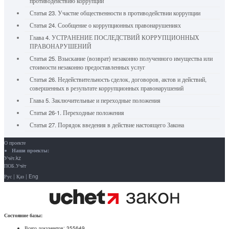
противодействию коррупции
Статья 23. Участие общественности в противодействии коррупции
Статья 24. Сообщение о коррупционных правонарушениях
Глава 4. УСТРАНЕНИЕ ПОСЛЕДСТВИЙ КОРРУПЦИОННЫХ
ПРАВОНАРУШЕНИЙ
Статья 25. Взыскание (возврат) незаконно полученного имущества или
стоимости незаконно предоставленных услуг
Статья 26. Недействительность сделок, договоров, актов и действий,
совершенных в результате коррупционных правонарушений
Глава 5. Заключительные и переходные положения
Статья 26-1. Переходные положения
Статья 27. Порядок введения в действие настоящего Закона
О проекте
Наши проекты:
Учёт.kz
ПОБ.Учёт
Рус
|
Қаз
|
Eng
Состояние базы:
Всего документов:
355649