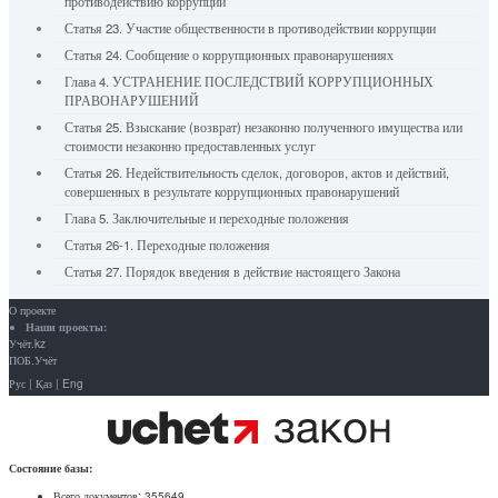
противодействию коррупции
Статья 23. Участие общественности в противодействии коррупции
Статья 24. Сообщение о коррупционных правонарушениях
Глава 4. УСТРАНЕНИЕ ПОСЛЕДСТВИЙ КОРРУПЦИОННЫХ
ПРАВОНАРУШЕНИЙ
Статья 25. Взыскание (возврат) незаконно полученного имущества или
стоимости незаконно предоставленных услуг
Статья 26. Недействительность сделок, договоров, актов и действий,
совершенных в результате коррупционных правонарушений
Глава 5. Заключительные и переходные положения
Статья 26-1. Переходные положения
Статья 27. Порядок введения в действие настоящего Закона
О проекте
Наши проекты:
Учёт.kz
ПОБ.Учёт
Рус
|
Қаз
|
Eng
Состояние базы:
Всего документов:
355649