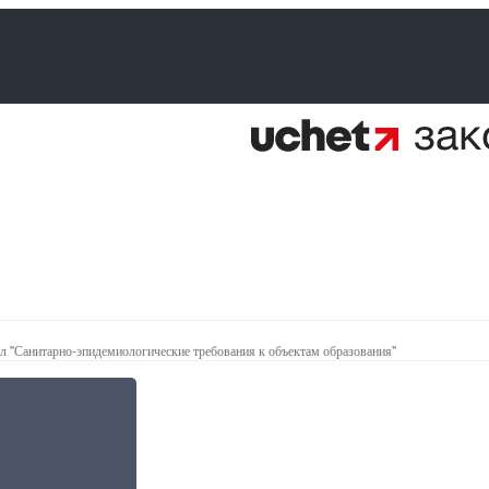
 "Санитарно-эпидемиологические требования к объектам образования"