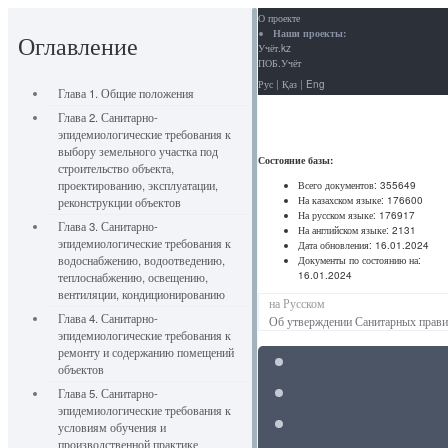
О проекте
Наши проекты:
Оглавление
Учёт.kz
ПОБ.Учёт
Рус
|
Қаз
|
Eng
Глава 1. Общие положения
Глава 2. Санитарно-
эпидемиологические требования к
выбору земельного участка под
Состояние базы:
строительство объекта,
проектированию, эксплуатации,
Всего документов:
355649
На казахском языке:
176600
реконструкции объектов
На русском языке:
176917
Глава 3. Санитарно-
На английском языке:
2131
эпидемиологические требования к
Дата обновления:
16.01.2024
водоснабжению, водоотведению,
Документы по состоянию на:
16.01.2024
теплоснабжению, освещению,
вентиляции, кондиционированию
на Русском
Глава 4. Санитарно-
Об утверждении Санитарных правил
эпидемиологические требования к
ремонту и содержанию помещений
объектов
Глава 5. Санитарно-
эпидемиологические требования к
условиям обучения и
производственной практике