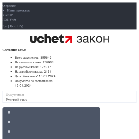
О проекте
Наши проекты:
Учёт.kz
ПОБ.Учёт
Рус
|
Қаз
|
Eng
Состояние базы:
Всего документов:
355649
На казахском языке:
176600
На русском языке:
176917
На английском языке:
2131
Дата обновления:
16.01.2024
Документы по состоянию на:
16.01.2024
Документы
Русский язык