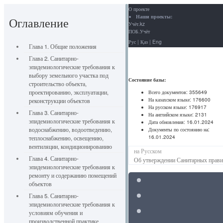
О проекте
Наши проекты:
Оглавление
Учёт.kz
ПОБ.Учёт
Рус
|
Қаз
|
Eng
Глава 1. Общие положения
Глава 2. Санитарно-
эпидемиологические требования к
выбору земельного участка под
Состояние базы:
строительство объекта,
проектированию, эксплуатации,
Всего документов:
355649
На казахском языке:
176600
реконструкции объектов
На русском языке:
176917
Глава 3. Санитарно-
На английском языке:
2131
эпидемиологические требования к
Дата обновления:
16.01.2024
водоснабжению, водоотведению,
Документы по состоянию на:
16.01.2024
теплоснабжению, освещению,
вентиляции, кондиционированию
на Русском
Глава 4. Санитарно-
Об утверждении Санитарных правил
эпидемиологические требования к
ремонту и содержанию помещений
объектов
Глава 5. Санитарно-
эпидемиологические требования к
условиям обучения и
производственной практике