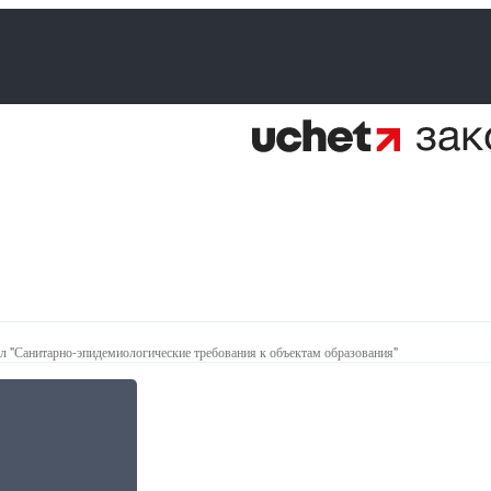
 "Санитарно-эпидемиологические требования к объектам образования"