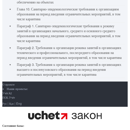
обеспечению на объектах
Глава 10. Санитарно-эпидемиологические требования к организациям
образования на период введения ограничительных мероприятий, в том
числе карантина
Параграф 1. Санитарно-эпидемиологические требования к режиму
занятий в организациях начального, среднего и основного среднего
образования на период введения ограничительных мероприятий, в том
числе карантина
Параграф 2. Требования к организации режима занятий в организациях
технического и профессионального, послесреднего образования на
период введения ограничительных мероприятий, в том числе карантина
Параграф 3. Требования к организации режима занятий в организациях
высшего и послевузовского образования на период введения
ограничительных мероприятий, в том числе карантина
О проекте
Наши проекты:
Учёт.kz
ПОБ.Учёт
Рус
|
Қаз
|
Eng
Состояние базы: