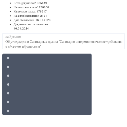
Всего документов:
355649
На казахском языке:
176600
На русском языке:
176917
На английском языке:
2131
Дата обновления:
16.01.2024
Документы по состоянию на:
16.01.2024
на Русском
Об утверждении Санитарных правил "Санитарно-эпидемиологические требования
к объектам образования"