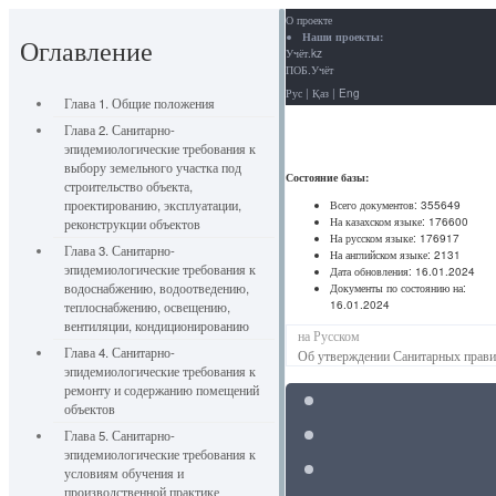
О проекте
Наши проекты:
Оглавление
Учёт.kz
ПОБ.Учёт
Рус
|
Қаз
|
Eng
Глава 1. Общие положения
Глава 2. Санитарно-
эпидемиологические требования к
выбору земельного участка под
Состояние базы:
строительство объекта,
проектированию, эксплуатации,
Всего документов:
355649
На казахском языке:
176600
реконструкции объектов
На русском языке:
176917
Глава 3. Санитарно-
На английском языке:
2131
эпидемиологические требования к
Дата обновления:
16.01.2024
водоснабжению, водоотведению,
Документы по состоянию на:
16.01.2024
теплоснабжению, освещению,
вентиляции, кондиционированию
на Русском
Глава 4. Санитарно-
Об утверждении Санитарных правил
эпидемиологические требования к
ремонту и содержанию помещений
объектов
Глава 5. Санитарно-
эпидемиологические требования к
условиям обучения и
производственной практике