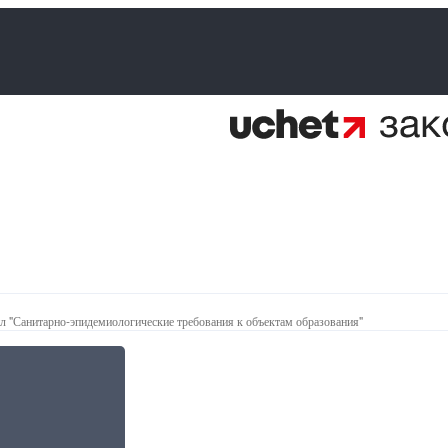
 "Санитарно-эпидемиологические требования к объектам образования"