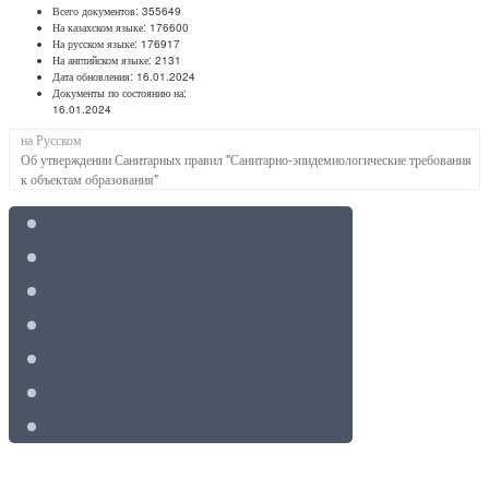
Всего документов:
355649
На казахском языке:
176600
На русском языке:
176917
На английском языке:
2131
Дата обновления:
16.01.2024
Документы по состоянию на:
16.01.2024
на Русском
Об утверждении Санитарных правил "Санитарно-эпидемиологические требования
к объектам образования"