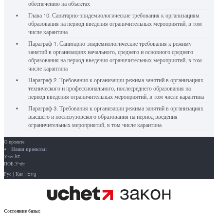
обеспечению на объектах
Глава 10. Санитарно-эпидемиологические требования к организациям
образования на период введения ограничительных мероприятий, в том
числе карантина
Параграф 1. Санитарно-эпидемиологические требования к режиму
занятий в организациях начального, среднего и основного среднего
образования на период введения ограничительных мероприятий, в том
числе карантина
Параграф 2. Требования к организации режима занятий в организациях
технического и профессионального, послесреднего образования на
период введения ограничительных мероприятий, в том числе карантина
Параграф 3. Требования к организации режима занятий в организациях
высшего и послевузовского образования на период введения
ограничительных мероприятий, в том числе карантина
О проекте
Наши проекты:
Учёт.kz
ПОБ.Учёт
Рус
|
Қаз
|
Eng
Состояние базы: