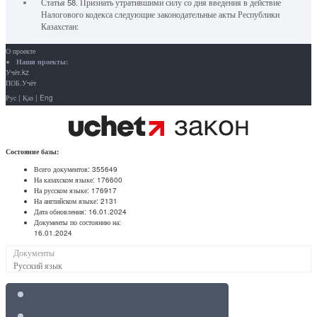
Статья 58. Признать утратившими силу со дня введения в действие
Налогового кодекса следующие законодательные акты Республики
Казахстан:
О проекте
Наши проекты:
Учёт.kz
ПОБ.Учёт
Рус
|
Қаз
|
Eng
Состояние базы:
Всего документов:
355649
На казахском языке:
176600
На русском языке:
176917
На английском языке:
2131
Дата обновления:
16.01.2024
Документы по состоянию на:
16.01.2024
Документы
Русский язык