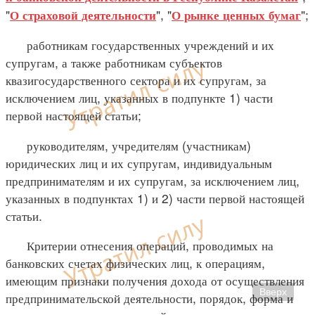
"
", "
";
О страховой деятельности
О рынке ценных бумаг
работникам государственных учреждений и их
супругам, а также работникам субъектов
квазигосударственного сектора и их супругам, за
исключением лиц, указанных в подпункте 1) части
первой настоящей статьи;
руководителям, учредителям (участникам)
юридических лиц и их супругам, индивидуальным
предпринимателям и их супругам, за исключением лиц,
указанных в подпунктах 1) и 2) части первой настоящей
статьи.
Критерии отнесения операций, проводимых на
банковских счетах физических лиц, к операциям,
имеющим признаки получения дохода от осуществления
Вверх
предпринимательской деятельности, порядок, форма и