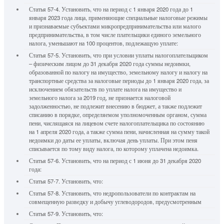
Статья 57-4. Установить, что на период с 1 января 2020 года до 1
января 2023 года лица, применяющие специальные налоговые режимы
и признаваемые субъектами микропредпринимательства или малого
предпринимательства, в том числе плательщики единого земельного
налога, уменьшают на 100 процентов, подлежащую уплате:
Статья 57-5. Установить, что при условии уплаты налогоплательщиком
– физическим лицом до 31 декабря 2020 года суммы недоимки,
образованной по налогу на имущество, земельному налогу и налогу на
транспортные средства за налоговые периоды до 1 января 2020 года, за
исключением обязательств по уплате налога на имущество и
земельного налога за 2019 год, не признается налоговой
задолженностью, не подлежит внесению в бюджет, а также подлежит
списанию в порядке, определяемом уполномоченным органом, сумма
пени, числящаяся на лицевом счете налогоплательщика по состоянию
на 1 апреля 2020 года, а также сумма пени, начисленная на сумму такой
недоимки до даты ее уплаты, включая день уплаты. При этом пеня
списывается по тому виду налога, по которому уплачена недоимка.
Статья 57-6. Установить, что на период с 1 июня до 31 декабря 2020
года:
Статья 57-7. Установить, что:
Статья 57-8. Установить, что недропользователи по контрактам на
совмещенную разведку и добычу углеводородов, предусмотренным
Статья 57-9. Установить, что: