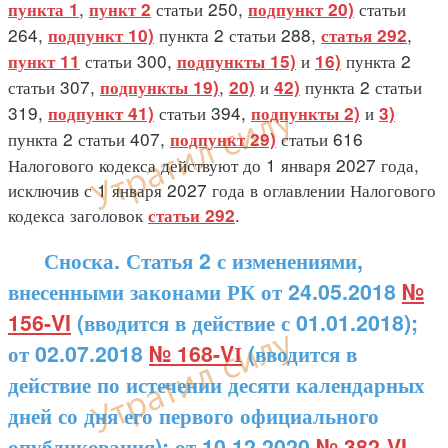
,
статьи 250,
статьи
пункта 1
пункт 2
подпункт 20)
264,
пункта 2 статьи 288,
,
подпункт 10)
статья 292
статьи 300,
и
пункта 2
пункт 11
подпункты 15)
16)
статьи 307,
,
и
пункта 2 статьи
подпункты 19)
20)
42)
319,
статьи 394,
и
подпункт 41)
подпункты 2)
3)
пункта 2 статьи 407,
статьи 616
подпункт 29)
Налогового кодекса действуют до 1 января 2027 года,
исключив с 1 января 2027 года в оглавлении Налогового
кодекса заголовок
.
статьи 292
Сноска. Статья 2 с изменениями,
внесенными законами РК от 24.05.2018
№
156-VI
(вводится в действие с 01.01.2018);
от 02.07.2018
№ 168-VІ
(вводится в
действие по истечении десяти календарных
дней со дня его первого официального
опубликования); от 10.12.2020
№ 382-VI