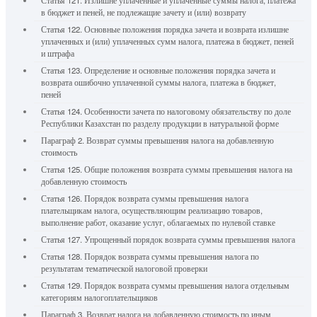
Статья 121. Излишне уплаченные и уплаченные суммы налога, платежа
в бюджет и пеней, не подлежащие зачету и (или) возврату
Статья 122. Основные положения порядка зачета и возврата излишне
уплаченных и (или) уплаченных сумм налога, платежа в бюджет, пеней
и штрафа
Статья 123. Определение и основные положения порядка зачета и
возврата ошибочно уплаченной суммы налога, платежа в бюджет,
пеней
Статья 124. Особенности зачета по налоговому обязательству по доле
Республики Казахстан по разделу продукции в натуральной форме
Параграф 2. Возврат суммы превышения налога на добавленную
стоимость
Статья 125. Общие положения возврата суммы превышения налога на
добавленную стоимость
Статья 126. Порядок возврата суммы превышения налога
плательщикам налога, осуществляющим реализацию товаров,
выполнение работ, оказание услуг, облагаемых по нулевой ставке
Статья 127. Упрощенный порядок возврата суммы превышения налога
Статья 128. Порядок возврата суммы превышения налога по
результатам тематической налоговой проверки
Статья 129. Порядок возврата суммы превышения налога отдельным
категориям налогоплательщиков
Параграф 3. Возврат налога на добавленную стоимость по иным