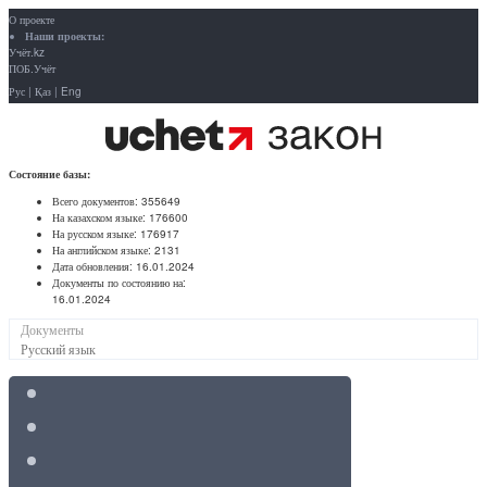
О проекте
Наши проекты:
Учёт.kz
ПОБ.Учёт
Рус
|
Қаз
|
Eng
Состояние базы:
Всего документов:
355649
На казахском языке:
176600
На русском языке:
176917
На английском языке:
2131
Дата обновления:
16.01.2024
Документы по состоянию на:
16.01.2024
Документы
Русский язык