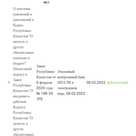
акт
О внесении
изменений и
дополнений в
Кодекс
Республики
Казахстан "О
налогах и
других
обязательных
платежах в
бюджет"
Закон
(Налоговый
Республики
Эталонный
кодекс) и
Казахстан от
контрольный банк
Закон
1
6 февраля
НПА РК в
06.02.2023
Действующий
Республики
2023 года
электронном
Казахстан "О
№ 196-VII
виде, 08.02.2023
введении в
ЗРК
действие
Кодекса
Республики
Казахстан "О
налогах и
других
обязательных