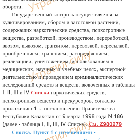
оборота.
Государственный контроль осуществляется за
культивированием, сбором и заготовкой растений,
содержащих наркотические средства, психотропные
вещества, разработкой, производством, переработкой,
ввозом, вывозом, транзитом, перевозкой, пересылкой,
приобретением, хранением, распределением,
реализацией, уничтожением, использованием в
медицинских, научных и учебных целях, экспертной
деятельностью и проведением криминалистических
исследований средств и веществ, включенных в таблицы
I, II, III и IV
наркотических средств,
Списка
психотропных веществ и прекурсоров, согласно
приложению 1 к постановлению Правительства
Республики Казахстан от 9 марта 1998 года N 186
(далее - таблица I, II, III, IV Списка).
См. Z980279
Сноска. Пункт 1 с изменениями -