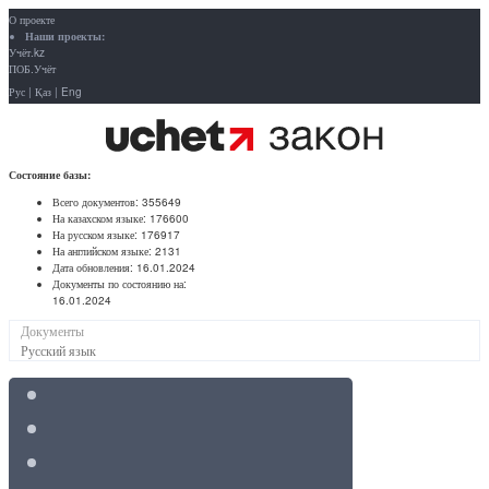
О проекте
Наши проекты:
Учёт.kz
ПОБ.Учёт
Рус
|
Қаз
|
Eng
Состояние базы:
Всего документов:
355649
На казахском языке:
176600
На русском языке:
176917
На английском языке:
2131
Дата обновления:
16.01.2024
Документы по состоянию на:
16.01.2024
Документы
Русский язык