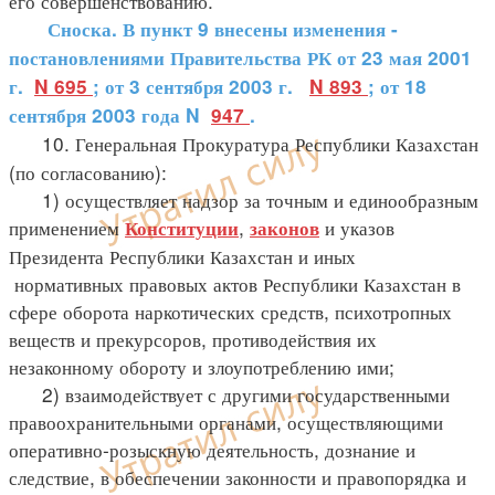
его совершенствованию.
Сноска. В пункт 9 внесены изменения -
постановлениями Правительства РК от 23 мая 2001
г.
N 695
; от 3 сентября 2003 г.
N 893
; от 18
сентября 2003 года N
947
.
10. Генеральная Прокуратура Республики Казахстан
(по согласованию):
1) осуществляет надзор за точным и единообразным
применением
,
и указов
Конституции
законов
Президента Республики Казахстан и иных
нормативных правовых актов Республики Казахстан в
сфере оборота наркотических средств, психотропных
веществ и прекурсоров, противодействия их
незаконному обороту и злоупотреблению ими;
2) взаимодействует с другими государственными
правоохранительными органами, осуществляющими
оперативно-розыскную деятельность, дознание и
следствие, в обеспечении законности и правопорядка и