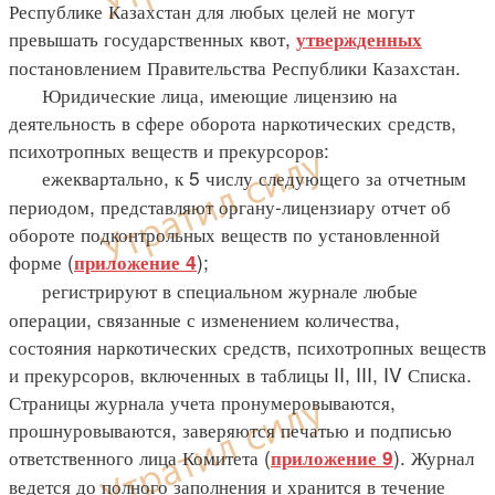
Республике Казахстан для любых целей не могут
превышать государственных квот,
утвержденных
постановлением Правительства Республики Казахстан.
Юридические лица, имеющие лицензию на
деятельность в сфере оборота наркотических средств,
психотропных веществ и прекурсоров:
ежеквартально, к 5 числу следующего за отчетным
периодом, представляют органу-лицензиару отчет об
обороте подконтрольных веществ по установленной
форме (
);
приложение 4
регистрируют в специальном журнале любые
операции, связанные с изменением количества,
состояния наркотических средств, психотропных веществ
и прекурсоров, включенных в таблицы II, III, IV Списка.
Страницы журнала учета пронумеровываются,
прошнуровываются, заверяются печатью и подписью
ответственного лица Комитета (
). Журнал
приложение 9
ведется до полного заполнения и хранится в течение