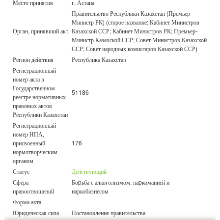
Место принятия
г. Астана
Правительство Республики Казахстан (Премьер-
Министр РК) (старое название: Кабинет Министров
Орган, принявший акт
Казахской ССР; Кабинет Министров РК; Премьер-
Министр Казахской ССР; Совет Министров Казахской
ССР; Совет народных комиссаров Казахской ССР)
Регион действия
Республика Казахстан
Регистрационный
номер акта в
Государственном
51186
реестре нормативных
правовых актов
Республики Казахстан
Регистрационный
номер НПА,
присвоенный
176
нормотворческим
органом
Статус
Действующий
Сфера
Боpьба с алкоголизмом, наpкоманией и
правоотношений
наркобизнесом
Форма акта
Юридическая сила
Постановление правительства