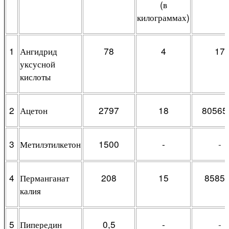
(в
килограммах)
1
Ангидрид
78
4
17
уксусной
кислоты
2
Ацетон
2797
18
80565
3
Метилэтилкетон
1500
-
-
4
Перманганат
208
15
8585
калия
5
Пипередин
0,5
-
-