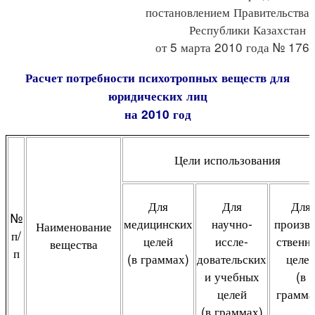
постановлением Правительства
Республики Казахстан
от 5 марта 2010 года № 176
Расчет потребности психотропных веществ для
юридических лиц
на 2010 год
Цели использования
Для
Для
Для
№
медицинских
научно-
произв
Наименование
п/
целей
иссле-
ственн
вещества
п
(в граммах)
довательских
целе
и учебных
(в
целей
грамма
(в граммах)