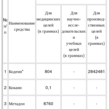
Для
Для
Для
медицинских
научно-
производ-
№
Наименование
целей
иссле-
ственных
п/
средства
(в граммах)
довательских
целей
п
и
(в
учебных
граммах)
целей
(в граммах)
1
Кодеин*
804
-
2842481
2
Кокаин
0,1
-
-
3
Метадон
8760
-
-