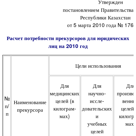
Утвержден
постановлением Правительства
Республики Казахстан
от 5 марта 2010 года № 176
Расчет потребности прекурсоров для юридических
лиц на 2010 год
Цели использования
Для
Для
Для
медицинских
научно-
произво
№
целей (в
иссле-
венны
Наименование
п/
килограм-
довательских
целей 
прекурсора
п
мах)
и
килогр
учебных
мах)
целей