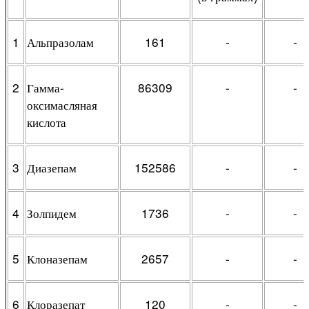
1
Альпразолам
161
-
-
2
Гамма-
86309
-
-
оксимасляная
кислота
3
Диазепам
152586
-
-
4
Золпидем
1736
-
-
5
Клоназепам
2657
-
-
6
Клоразепат
120
-
-