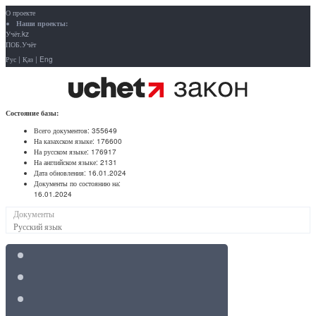
О проекте
Наши проекты:
Учёт.kz
ПОБ.Учёт
Рус
|
Қаз
|
Eng
Состояние базы:
Всего документов:
355649
На казахском языке:
176600
На русском языке:
176917
На английском языке:
2131
Дата обновления:
16.01.2024
Документы по состоянию на:
16.01.2024
Документы
Русский язык