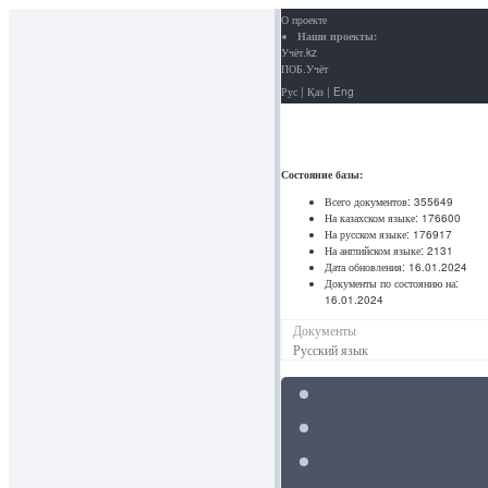
О проекте
Наши проекты:
Учёт.kz
ПОБ.Учёт
Рус
|
Қаз
|
Eng
Состояние базы:
Всего документов:
355649
На казахском языке:
176600
На русском языке:
176917
На английском языке:
2131
Дата обновления:
16.01.2024
Документы по состоянию на:
16.01.2024
Документы
Русский язык