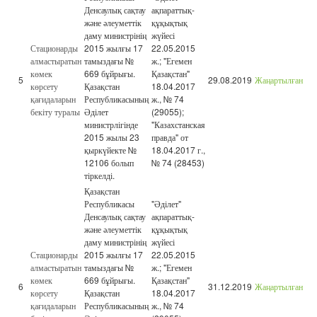
Денсаулық сақтау
ақпараттық-
және әлеуметтік
құқықтық
даму министрінің
жүйесі
Стационарды
2015 жылғы 17
22.05.2015
алмастыратын
тамыздағы №
ж.; "Егемен
көмек
669 бұйрығы.
Қазақстан"
5
29.08.2019
Жаңартылған
көрсету
Қазақстан
18.04.2017
қағидаларын
Республикасының
ж., № 74
бекіту туралы
Әділет
(29055);
министрлігінде
"Казахстанская
2015 жылы 23
правда" от
қыркүйекте №
18.04.2017 г.,
12106 болып
№ 74 (28453)
тіркелді.
Қазақстан
Республикасы
"Әділет"
Денсаулық сақтау
ақпараттық-
және әлеуметтік
құқықтық
даму министрінің
жүйесі
Стационарды
2015 жылғы 17
22.05.2015
алмастыратын
тамыздағы №
ж.; "Егемен
көмек
669 бұйрығы.
Қазақстан"
6
31.12.2019
Жаңартылған
көрсету
Қазақстан
18.04.2017
қағидаларын
Республикасының
ж., № 74