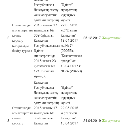
Республикасы
"Әділет"
Денсаулық сақтау
ақпараттық-
және әлеуметтік
құқықтық
даму министрінің
жүйесі
Стационарды
2015 жылғы 17
22.05.2015
алмастыратын
тамыздағы №
ж.; "Егемен
көмек
669 бұйрығы.
Қазақстан"
2
25.12.2017
Жаңартылған
көрсету
Қазақстан
18.04.2017
қағидаларын
Республикасының
ж., № 74
бекіту туралы
Әділет
(29055);
министрлігінде
"Казахстанская
2015 жылы 23
правда" от
қыркүйекте №
18.04.2017 г.,
12106 болып
№ 74 (28453)
тіркелді.
Қазақстан
Республикасы
"Әділет"
Денсаулық сақтау
ақпараттық-
және әлеуметтік
құқықтық
даму министрінің
жүйесі
Стационарды
2015 жылғы 17
22.05.2015
алмастыратын
тамыздағы №
ж.; "Егемен
көмек
669 бұйрығы.
Қазақстан"
3
24.04.2019
Жаңартылған
көрсету
Қазақстан
18.04.2017