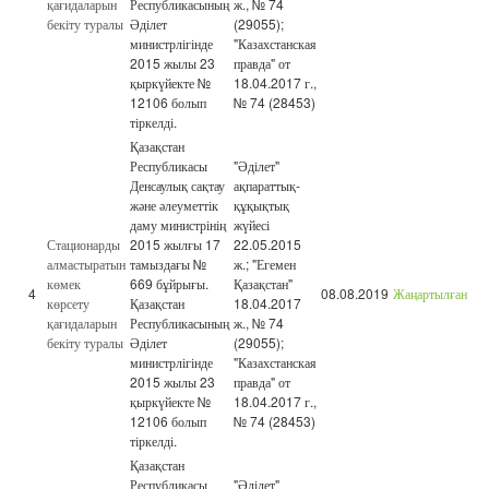
қағидаларын
Республикасының
ж., № 74
бекіту туралы
Әділет
(29055);
министрлігінде
"Казахстанская
2015 жылы 23
правда" от
қыркүйекте №
18.04.2017 г.,
12106 болып
№ 74 (28453)
тіркелді.
Қазақстан
Республикасы
"Әділет"
Денсаулық сақтау
ақпараттық-
және әлеуметтік
құқықтық
даму министрінің
жүйесі
Стационарды
2015 жылғы 17
22.05.2015
алмастыратын
тамыздағы №
ж.; "Егемен
көмек
669 бұйрығы.
Қазақстан"
4
08.08.2019
Жаңартылған
көрсету
Қазақстан
18.04.2017
қағидаларын
Республикасының
ж., № 74
бекіту туралы
Әділет
(29055);
министрлігінде
"Казахстанская
2015 жылы 23
правда" от
қыркүйекте №
18.04.2017 г.,
12106 болып
№ 74 (28453)
тіркелді.
Қазақстан
Республикасы
"Әділет"