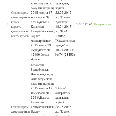
және әлеуметтік
құқықтық
даму министрінің
жүйесі
Стационарды
2015 жылғы 17
22.05.2015
алмастыратын
тамыздағы №
ж.; "Егемен
көмек
669 бұйрығы.
Қазақстан"
8
17.07.2020
Жаңартылған
көрсету
Қазақстан
18.04.2017
қағидаларын
Республикасының
ж., № 74
бекіту туралы
Әділет
(29055);
министрлігінде
"Казахстанская
2015 жылы 23
правда" от
қыркүйекте №
18.04.2017 г.,
12106 болып
№ 74 (28453)
тіркелді.
Қазақстан
Республикасы
Денсаулық сақтау
және әлеуметтік
даму министрінің
2015 жылғы 17
"Әділет"
тамыздағы №
ақпараттық-
669 бұйрығы.
құқықтық
Қазақстан
жүйесі
Стационарды
Республикасының
22.05.2015
алмастыратын
Әділет
ж.; "Егемен
көмек
министрлігінде
Қазақстан"