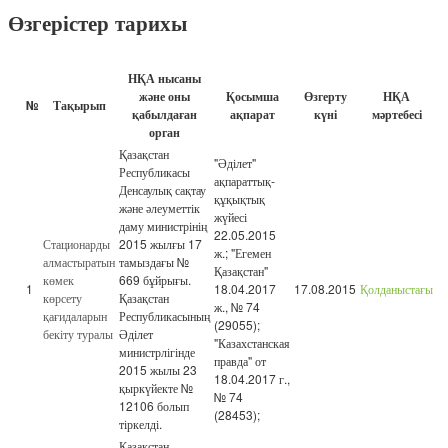
Өзгерістер тарихы
НҚА нысаны
және оны
Қосымша
Өзгерту
НҚА
№
Тақырып
қабылдаған
ақпарат
күні
мәртебесі
орган
Қазақстан
"Әділет"
Республикасы
ақпараттық-
Денсаулық сақтау
құқықтық
және әлеуметтік
жүйесі
даму министрінің
22.05.2015
Стационарды
2015 жылғы 17
ж.; "Егемен
алмастыратын
тамыздағы №
Қазақстан"
көмек
669 бұйрығы.
1
18.04.2017
17.08.2015
Қолданыстағы
көрсету
Қазақстан
ж., № 74
қағидаларын
Республикасының
(29055);
бекіту туралы
Әділет
"Казахстанская
министрлігінде
правда" от
2015 жылы 23
18.04.2017 г.,
қыркүйекте №
№ 74
12106 болып
(28453);
тіркелді.
Қазақстан