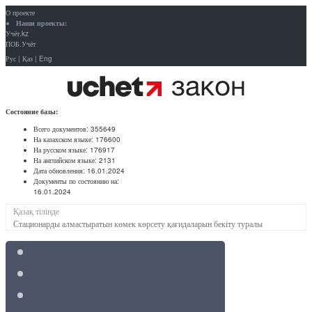
О проекте
Наши проекты:
Учёт.kz
ПОБ.Учёт
Рус
|
Қаз
|
Eng
Состояние базы:
Всего документов:
355649
На казахском языке:
176600
На русском языке:
176917
На английском языке:
2131
Дата обновления:
16.01.2024
Документы по состоянию на:
16.01.2024
Қазақ тілінде
Стационарды алмастыратын көмек көрсету қағидаларын бекіту туралы