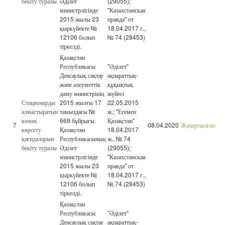
бекіту туралы
Әділет
(29055);
министрлігінде
"Казахстанская
2015 жылы 23
правда" от
қыркүйекте №
18.04.2017 г.,
12106 болып
№ 74 (28453)
тіркелді.
Қазақстан
Республикасы
"Әділет"
Денсаулық сақтау
ақпараттық-
және әлеуметтік
құқықтық
даму министрінің
жүйесі
Стационарды
2015 жылғы 17
22.05.2015
алмастыратын
тамыздағы №
ж.; "Егемен
көмек
669 бұйрығы.
Қазақстан"
7
08.04.2020
Жаңартылған
көрсету
Қазақстан
18.04.2017
қағидаларын
Республикасының
ж., № 74
бекіту туралы
Әділет
(29055);
министрлігінде
"Казахстанская
2015 жылы 23
правда" от
қыркүйекте №
18.04.2017 г.,
12106 болып
№ 74 (28453)
тіркелді.
Қазақстан
Республикасы
"Әділет"
Денсаулық сақтау
ақпараттық-