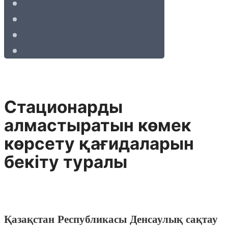
Стационарды
алмастыратын көмек
көрсету қағидаларын
бекіту туралы
Қазақстан Республикасы Денсаулық сақтау