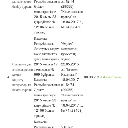
қағидаларын
Республикасының
ж., № 74
бекіту туралы
Әділет
(29055);
министрлігінде
"Казахстанская
2015 жылы 23
правда" от
қыркүйекте №
18.04.2017 г.,
12106 болып
№ 74 (28453)
тіркелді.
Қазақстан
Республикасы
"Әділет"
Денсаулық сақтау
ақпараттық-
және әлеуметтік
құқықтық
даму министрінің
жүйесі
Стационарды
2015 жылғы 17
22.05.2015
алмастыратын
тамыздағы №
ж.; "Егемен
көмек
669 бұйрығы.
Қазақстан"
4
08.08.2019
Жаңартылған
көрсету
Қазақстан
18.04.2017
қағидаларын
Республикасының
ж., № 74
бекіту туралы
Әділет
(29055);
министрлігінде
"Казахстанская
2015 жылы 23
правда" от
қыркүйекте №
18.04.2017 г.,
12106 болып
№ 74 (28453)
тіркелді.
Қазақстан
Республикасы
"Әділет"