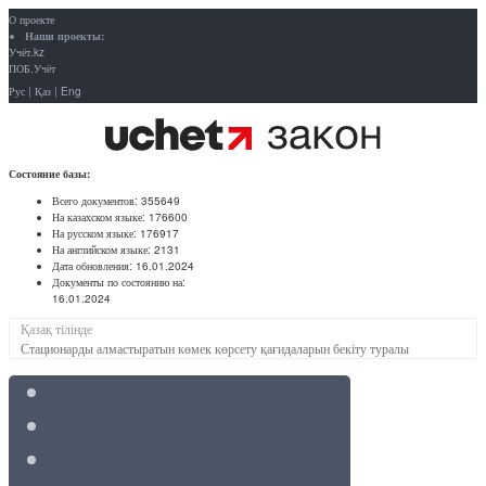
О проекте
Наши проекты:
Учёт.kz
ПОБ.Учёт
Рус
|
Қаз
|
Eng
Состояние базы:
Всего документов:
355649
На казахском языке:
176600
На русском языке:
176917
На английском языке:
2131
Дата обновления:
16.01.2024
Документы по состоянию на:
16.01.2024
Қазақ тілінде
Стационарды алмастыратын көмек көрсету қағидаларын бекіту туралы