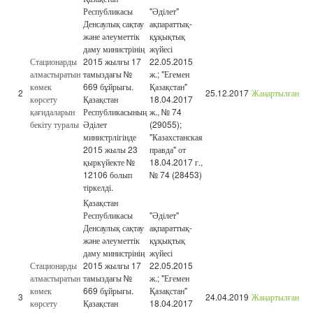
Республикасы
"Әділет"
Денсаулық сақтау
ақпараттық-
және әлеуметтік
құқықтық
даму министрінің
жүйесі
Стационарды
2015 жылғы 17
22.05.2015
алмастыратын
тамыздағы №
ж.; "Егемен
көмек
669 бұйрығы.
Қазақстан"
2
25.12.2017
Жаңартылған
көрсету
Қазақстан
18.04.2017
қағидаларын
Республикасының
ж., № 74
бекіту туралы
Әділет
(29055);
министрлігінде
"Казахстанская
2015 жылы 23
правда" от
қыркүйекте №
18.04.2017 г.,
12106 болып
№ 74 (28453)
тіркелді.
Қазақстан
Республикасы
"Әділет"
Денсаулық сақтау
ақпараттық-
және әлеуметтік
құқықтық
даму министрінің
жүйесі
Стационарды
2015 жылғы 17
22.05.2015
алмастыратын
тамыздағы №
ж.; "Егемен
көмек
669 бұйрығы.
Қазақстан"
3
24.04.2019
Жаңартылған
көрсету
Қазақстан
18.04.2017