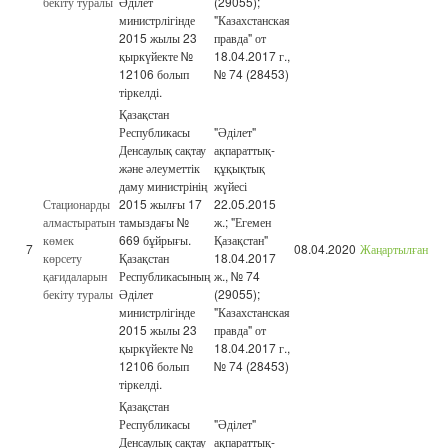
бекіту туралы
Әділет
(29055);
министрлігінде
"Казахстанская
2015 жылы 23
правда" от
қыркүйекте №
18.04.2017 г.,
12106 болып
№ 74 (28453)
тіркелді.
Қазақстан
Республикасы
"Әділет"
Денсаулық сақтау
ақпараттық-
және әлеуметтік
құқықтық
даму министрінің
жүйесі
Стационарды
2015 жылғы 17
22.05.2015
алмастыратын
тамыздағы №
ж.; "Егемен
көмек
669 бұйрығы.
Қазақстан"
7
08.04.2020
Жаңартылған
көрсету
Қазақстан
18.04.2017
қағидаларын
Республикасының
ж., № 74
бекіту туралы
Әділет
(29055);
министрлігінде
"Казахстанская
2015 жылы 23
правда" от
қыркүйекте №
18.04.2017 г.,
12106 болып
№ 74 (28453)
тіркелді.
Қазақстан
Республикасы
"Әділет"
Денсаулық сақтау
ақпараттық-