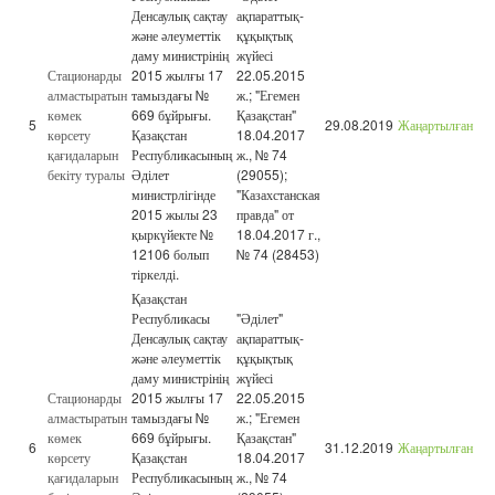
Денсаулық сақтау
ақпараттық-
және әлеуметтік
құқықтық
даму министрінің
жүйесі
Стационарды
2015 жылғы 17
22.05.2015
алмастыратын
тамыздағы №
ж.; "Егемен
көмек
669 бұйрығы.
Қазақстан"
5
29.08.2019
Жаңартылған
көрсету
Қазақстан
18.04.2017
қағидаларын
Республикасының
ж., № 74
бекіту туралы
Әділет
(29055);
министрлігінде
"Казахстанская
2015 жылы 23
правда" от
қыркүйекте №
18.04.2017 г.,
12106 болып
№ 74 (28453)
тіркелді.
Қазақстан
Республикасы
"Әділет"
Денсаулық сақтау
ақпараттық-
және әлеуметтік
құқықтық
даму министрінің
жүйесі
Стационарды
2015 жылғы 17
22.05.2015
алмастыратын
тамыздағы №
ж.; "Егемен
көмек
669 бұйрығы.
Қазақстан"
6
31.12.2019
Жаңартылған
көрсету
Қазақстан
18.04.2017
қағидаларын
Республикасының
ж., № 74