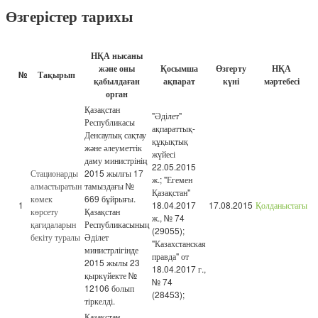
Өзгерістер тарихы
НҚА нысаны
және оны
Қосымша
Өзгерту
НҚА
№
Тақырып
қабылдаған
ақпарат
күні
мәртебесі
орган
Қазақстан
"Әділет"
Республикасы
ақпараттық-
Денсаулық сақтау
құқықтық
және әлеуметтік
жүйесі
даму министрінің
22.05.2015
Стационарды
2015 жылғы 17
ж.; "Егемен
алмастыратын
тамыздағы №
Қазақстан"
көмек
669 бұйрығы.
1
18.04.2017
17.08.2015
Қолданыстағы
көрсету
Қазақстан
ж., № 74
қағидаларын
Республикасының
(29055);
бекіту туралы
Әділет
"Казахстанская
министрлігінде
правда" от
2015 жылы 23
18.04.2017 г.,
қыркүйекте №
№ 74
12106 болып
(28453);
тіркелді.
Қазақстан