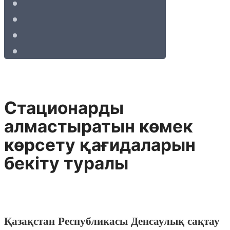
Стационарды
алмастыратын көмек
көрсету қағидаларын
бекіту туралы
Қазақстан Республикасы Денсаулық сақтау