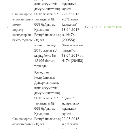
және әлеуметтік
құқықтық
даму министрінің
жүйесі
Стационарды
2015 жылғы 17
22.05.2015
алмастыратын
тамыздағы №
ж.; "Егемен
көмек
669 бұйрығы.
Қазақстан"
8
17.07.2020
Жаңартылған
көрсету
Қазақстан
18.04.2017
қағидаларын
Республикасының
ж., № 74
бекіту туралы
Әділет
(29055);
министрлігінде
"Казахстанская
2015 жылы 23
правда" от
қыркүйекте №
18.04.2017 г.,
12106 болып
№ 74 (28453)
тіркелді.
Қазақстан
Республикасы
Денсаулық сақтау
және әлеуметтік
даму министрінің
2015 жылғы 17
"Әділет"
тамыздағы №
ақпараттық-
669 бұйрығы.
құқықтық
Қазақстан
жүйесі
Стационарды
Республикасының
22.05.2015
алмастыратын
Әділет
ж.; "Егемен
көмек
министрлігінде
Қазақстан"