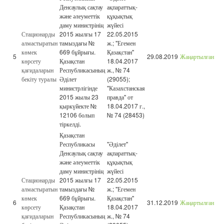
Денсаулық сақтау
ақпараттық-
және әлеуметтік
құқықтық
даму министрінің
жүйесі
Стационарды
2015 жылғы 17
22.05.2015
алмастыратын
тамыздағы №
ж.; "Егемен
көмек
669 бұйрығы.
Қазақстан"
5
29.08.2019
Жаңартылған
көрсету
Қазақстан
18.04.2017
қағидаларын
Республикасының
ж., № 74
бекіту туралы
Әділет
(29055);
министрлігінде
"Казахстанская
2015 жылы 23
правда" от
қыркүйекте №
18.04.2017 г.,
12106 болып
№ 74 (28453)
тіркелді.
Қазақстан
Республикасы
"Әділет"
Денсаулық сақтау
ақпараттық-
және әлеуметтік
құқықтық
даму министрінің
жүйесі
Стационарды
2015 жылғы 17
22.05.2015
алмастыратын
тамыздағы №
ж.; "Егемен
көмек
669 бұйрығы.
Қазақстан"
6
31.12.2019
Жаңартылған
көрсету
Қазақстан
18.04.2017
қағидаларын
Республикасының
ж., № 74