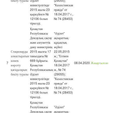
бекіту туралы
Әділет
(29055);
министрлігінде
"Казахстанская
2015 жылы 23
правда" от
қыркүйекте №
18.04.2017 г.,
12106 болып
№ 74 (28453)
тіркелді.
Қазақстан
Республикасы
"Әділет"
Денсаулық сақтау
ақпараттық-
және әлеуметтік
құқықтық
даму министрінің
жүйесі
Стационарды
2015 жылғы 17
22.05.2015
алмастыратын
тамыздағы №
ж.; "Егемен
көмек
669 бұйрығы.
Қазақстан"
7
08.04.2020
Жаңартылған
көрсету
Қазақстан
18.04.2017
қағидаларын
Республикасының
ж., № 74
бекіту туралы
Әділет
(29055);
министрлігінде
"Казахстанская
2015 жылы 23
правда" от
қыркүйекте №
18.04.2017 г.,
12106 болып
№ 74 (28453)
тіркелді.
Қазақстан
Республикасы
"Әділет"
Денсаулық сақтау
ақпараттық-