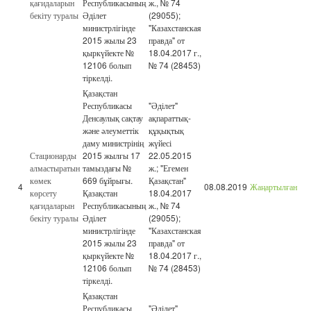
қағидаларын
Республикасының
ж., № 74
бекіту туралы
Әділет
(29055);
министрлігінде
"Казахстанская
2015 жылы 23
правда" от
қыркүйекте №
18.04.2017 г.,
12106 болып
№ 74 (28453)
тіркелді.
Қазақстан
Республикасы
"Әділет"
Денсаулық сақтау
ақпараттық-
және әлеуметтік
құқықтық
даму министрінің
жүйесі
Стационарды
2015 жылғы 17
22.05.2015
алмастыратын
тамыздағы №
ж.; "Егемен
көмек
669 бұйрығы.
Қазақстан"
4
08.08.2019
Жаңартылған
көрсету
Қазақстан
18.04.2017
қағидаларын
Республикасының
ж., № 74
бекіту туралы
Әділет
(29055);
министрлігінде
"Казахстанская
2015 жылы 23
правда" от
қыркүйекте №
18.04.2017 г.,
12106 болып
№ 74 (28453)
тіркелді.
Қазақстан
Республикасы
"Әділет"