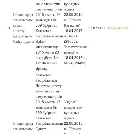
және әлеуметтік
құқықтық
даму министрінің
жүйесі
Стационарды
2015 жылғы 17
22.05.2015
алмастыратын
тамыздағы №
ж.; "Егемен
көмек
669 бұйрығы.
Қазақстан"
8
17.07.2020
Жаңартылған
көрсету
Қазақстан
18.04.2017
қағидаларын
Республикасының
ж., № 74
бекіту туралы
Әділет
(29055);
министрлігінде
"Казахстанская
2015 жылы 23
правда" от
қыркүйекте №
18.04.2017 г.,
12106 болып
№ 74 (28453)
тіркелді.
Қазақстан
Республикасы
Денсаулық сақтау
және әлеуметтік
даму министрінің
2015 жылғы 17
"Әділет"
тамыздағы №
ақпараттық-
669 бұйрығы.
құқықтық
Қазақстан
жүйесі
Стационарды
Республикасының
22.05.2015
алмастыратын
Әділет
ж.; "Егемен
көмек
министрлігінде
Қазақстан"