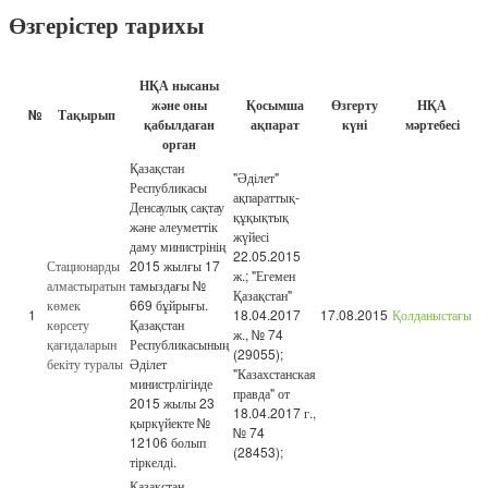
Өзгерістер тарихы
НҚА нысаны
және оны
Қосымша
Өзгерту
НҚА
№
Тақырып
қабылдаған
ақпарат
күні
мәртебесі
орган
Қазақстан
"Әділет"
Республикасы
ақпараттық-
Денсаулық сақтау
құқықтық
және әлеуметтік
жүйесі
даму министрінің
22.05.2015
Стационарды
2015 жылғы 17
ж.; "Егемен
алмастыратын
тамыздағы №
Қазақстан"
көмек
669 бұйрығы.
1
18.04.2017
17.08.2015
Қолданыстағы
көрсету
Қазақстан
ж., № 74
қағидаларын
Республикасының
(29055);
бекіту туралы
Әділет
"Казахстанская
министрлігінде
правда" от
2015 жылы 23
18.04.2017 г.,
қыркүйекте №
№ 74
12106 болып
(28453);
тіркелді.
Қазақстан