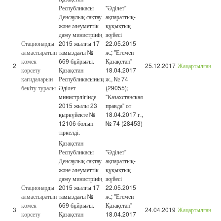
Республикасы
"Әділет"
Денсаулық сақтау
ақпараттық-
және әлеуметтік
құқықтық
даму министрінің
жүйесі
Стационарды
2015 жылғы 17
22.05.2015
алмастыратын
тамыздағы №
ж.; "Егемен
көмек
669 бұйрығы.
Қазақстан"
2
25.12.2017
Жаңартылған
көрсету
Қазақстан
18.04.2017
қағидаларын
Республикасының
ж., № 74
бекіту туралы
Әділет
(29055);
министрлігінде
"Казахстанская
2015 жылы 23
правда" от
қыркүйекте №
18.04.2017 г.,
12106 болып
№ 74 (28453)
тіркелді.
Қазақстан
Республикасы
"Әділет"
Денсаулық сақтау
ақпараттық-
және әлеуметтік
құқықтық
даму министрінің
жүйесі
Стационарды
2015 жылғы 17
22.05.2015
алмастыратын
тамыздағы №
ж.; "Егемен
көмек
669 бұйрығы.
Қазақстан"
3
24.04.2019
Жаңартылған
көрсету
Қазақстан
18.04.2017