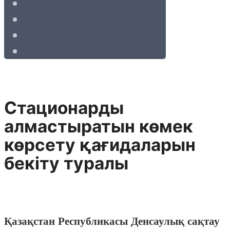
Стационарды
алмастыратын көмек
көрсету қағидаларын
бекіту туралы
Қазақстан Республикасы Денсаулық сақтау