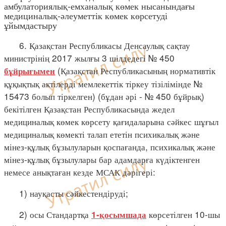
амбулаториялық-емханалық көмек нысанындағы
медициналық-әлеуметтік көмек көрсетуді
ұйымдастыру
6. Қазақстан Республикасы Денсаулық сақтау
министрінің 2017 жылғы 3 шілдедегі № 450
(Қазақстан Республикасының нормативтік
бұйрығымен
құқықтық актілерді мемлекеттік тіркеу тізілімінде №
15473 болып тіркелген) (бұдан әрі - № 450 бұйрық)
бекітілген Қазақстан Республикасында жедел
медициналық көмек көрсету қағидаларына сәйкес шұғыл
медициналық көмекті талап ететін психикалық және
мінез-құлық бұзылуларын қоспағанда, психикалық және
мінез-құлық бұзылулары бар адамдарға күдіктенген
немесе анықтаған кезде МСАК дәрігері:
1) науқасты сәйкестендіруді;
2) осы Стандартқа
көрсетілген 10-шы
1-қосымшада