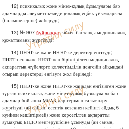
12) психикалық және мінез-құлық бұзылулары бар
адамдарды әлеуметтік-медициналық еңбек ұйымдарына
(бөлімшелеріне) жіберуді;
13) № 907
сәйкес бастапқы медициналық
бұйрыққа
құжаттаманы жүргізуді;
14) ПНЭТ-ке және ННЭТ-ке деректер енгізуді;
ПНЭТ-пен және ННЭТ-пен біріктірілген медициналық
ақпараттық жүйелерге қолжетімділік деңгейін айқындай
отырып деректерді енгізуге жол беріледі;
15) ПНЭТ-ке және ННЭТ-ке жаңадан енгізілген және
тұрған психикалық және мінез-құлық бұзылулары бар
адамдар бойынша МСАК дәрігерімен салыстыру
жүргізуді (ай сайын, есептік кезеңнен кейінгі айдың 5-
күнінен кешіктірмей) және көрсетілген ақпаратты
аумақтық БПДО меңгерушісіне ұсынуды (ай сайын,
есептік кезеңнен кейінгі айдың 10-күнінен кешіктірмей)