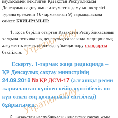
қаулысымен бекітілген Қазақстан Республикасы
Денсаулық сақтау және әлеуметтік даму министрлігі
туралы ереженің 16-тармағының 9) тармақшасына
сәйкес
БҰЙЫРАМЫН:
1. Қоса беріліп отырған Қазақстан Республикасының
халқына психикалық денсаулық саласында медициналық-
әлеуметтік көмек көрсетуді ұйымдастыру
стандарты
бекітілсін.
Ескерту. 1-тармақ жаңа редакцияда –
ҚР Денсаулық сақтау министрінің
24.09.2018
№ ҚР ДСМ-17
(алғашқы ресми
жарияланған күнінен кейін күнтізбелік он
күн өткен соң қолданысқа енгізіледі)
бұйрығымен.
2. Қазақстан Республикасы Денсаулық сақтау және