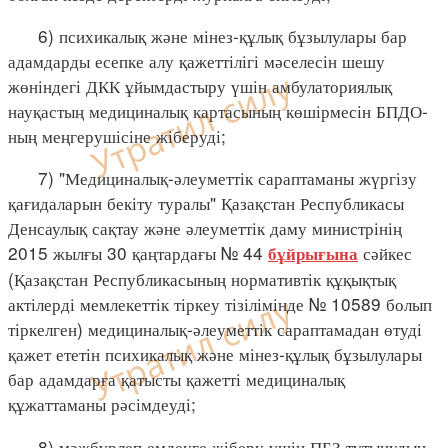
6) психикалық және мінез-құлық бұзылулары бар
адамдарды есепке алу қажеттілігі мәселесін шешу
жөніндегі ДКК ұйымдастыру үшін амбулаториялық
науқастың медициналық картасының көшірмесін БПДО-
ның меңгерушісіне жіберуді;
7) "Медициналық-әлеуметтік сараптаманы жүргізу
қағидаларын бекіту туралы" Қазақстан Республикасы
Денсаулық сақтау және әлеуметтік даму министрінің
2015 жылғы 30 қаңтардағы № 44
сәйкес
бұйрығына
(Қазақстан Республикасының нормативтік құқықтық
актілерді мемлекеттік тіркеу тізілімінде № 10589 болып
тіркелген) медициналық-әлеуметтік сараптамадан өтуді
қажет ететін психикалық және мінез-құлық бұзылулары
бар адамдарға қатысты қажетті медициналық
құжаттаманы рәсімдеуді;
8) мәжбүрлеп емдеуге жіберу үшін ПБЗ тұтынудың