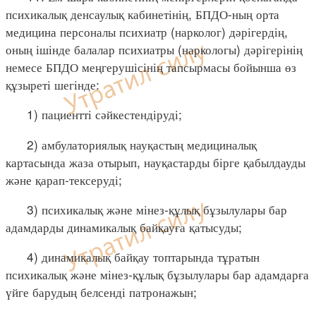
психикалық денсаулық кабинетінің, БПДО-ның орта
медицина персоналы психиатр (нарколог) дәрігердің,
оның ішінде балалар психиатры (наркологы) дәрігерінің
немесе БПДО меңгерушісінің тапсырмасы бойынша өз
құзыреті шегінде:
1) пациентті сәйкестендіруді;
2) амбулаториялық науқастың медициналық
картасында жаза отырып, науқастарды бірге қабылдауды
және қарап-тексеруді;
3) психикалық және мінез-құлық бұзылулары бар
адамдарды динамикалық байқауға қатысуды;
4) динамикалық байқау топтарында тұратын
психикалық және мінез-құлық бұзылулары бар адамдарға
үйге барудың белсенді патронажын;