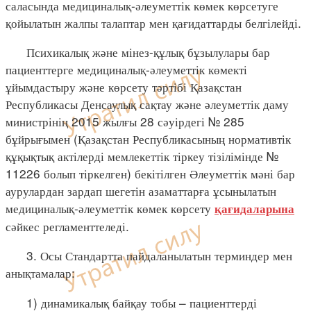
саласында медициналық-әлеуметтік көмек көрсетуге
қойылатын жалпы талаптар мен қағидаттарды белгілейді.
Психикалық және мінез-құлық бұзылулары бар
пациенттерге медициналық-әлеуметтік көмекті
ұйымдастыру және көрсету тәртібі Қазақстан
Республикасы Денсаулық сақтау және әлеуметтік даму
министрінің 2015 жылғы 28 сәуірдегі № 285
бұйрығымен (Қазақстан Республикасының нормативтік
құқықтық актілерді мемлекеттік тіркеу тізілімінде №
11226 болып тіркелген) бекітілген Әлеуметтік мәні бар
аурулардан зардап шегетін азаматтарға ұсынылатын
медициналық-әлеуметтік көмек көрсету
қағидаларына
сәйкес регламенттеледі.
3. Осы Стандартта пайдаланылатын терминдер мен
анықтамалар:
1) динамикалық байқау тобы – пациенттерді