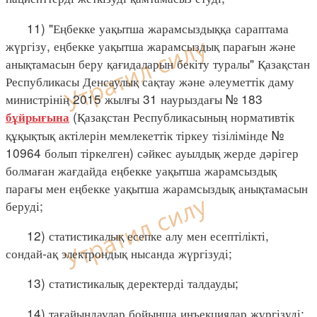
11) "Еңбекке уақытша жарамсыздыққа сараптама
жүргізу, еңбекке уақытша жарамсыздық парағын және
анықтамасын беру қағидаларын бекіту туралы" Қазақстан
Республикасы Денсаулық сақтау және әлеуметтік даму
министрінің 2015 жылғы 31 наурыздағы № 183
(Қазақстан Республикасының нормативтік
бұйрығына
құқықтық актілерін мемлекеттік тіркеу тізілімінде №
10964 болып тіркелген) сәйкес ауылдық жерде дәрігер
болмаған жағдайда еңбекке уақытша жарамсыздық
парағы мен еңбекке уақытша жарамсыздық анықтамасын
беруді;
12) статистикалық есепке алу мен есептілікті,
сондай-ақ электрондық нысанда жүргізуді;
13) статистикалық деректерді талдауды;
14) тағайындаулар бойынша инъекциялар жүргізуді;