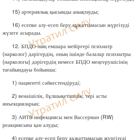
15) артериялық қысымды анықтауды;
16) есепке алу-есеп беру құжаттамасын жүргізуді
жүзеге асырады.
12. БПДО-ның емшара мейіргері психиатр
(нарколог) дәрігердің, оның ішінде балалар психиатры
(наркологы) дәрігердің немесе БПДО меңгерушісінің
тағайындауы бойынша:
1) пациентті сәйкестендіруді;
2) венаішілік, бұлшықетішілік, тері асты
инъекцияларын;
3) АИТВ инфекциясы мен Вассерман (RW)
реакциясына қан алуды;
4) есепке алу-есеп беру құжаттамасын жүргізуді