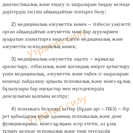
диагностикалық және емдеу іс-шараларын таңдау кезінде
дәрігердің тәсілін айқындайтын топтарға бөлу;
2) медициналық-әлеуметтік көмек – тізбесін уәкілетті
орган айқындайтын әлеуметтік мәні бар аурулармен
ауыратын азаматтарға көрсетілетін медициналық және
әлеуметтік-психологиялық көмек;
3) медициналық-әлеуметтік оңалту – жұмысқа
араластыру, отбасылық және қоғамдық өмірге қатыстыру
үшін медициналық, әлеуметтік және еңбек іс-шараларын
кешенді пайдалану арқылы психикалық және мінез-құлық
бұзылулары бар науқастар мен мүгедектердің
денсаулығын қалпына келтіру;
4) психикаға белсенді заттар (бұдан әрі – ПБЗ) – бір
рет қабылдаған кезде адамның психикалық және дене
функцияларына, мінез-құлқына әсер ететін, ал ұзақ
тұтыну кезінде психикалық және тәни тәуелділік