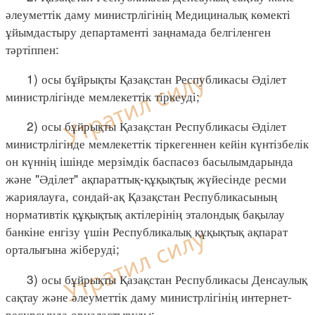
әлеуметтік даму министрлігінің Медициналық көмекті
ұйымдастыру департаменті заңнамада белгіленген
тәртіппен:
1) осы бұйрықты Қазақстан Республикасы Әділет
министрлігінде мемлекеттік тіркеуді;
2) осы бұйрықты Қазақстан Республикасы Әділет
министрлігінде мемлекеттік тіркегеннен кейін күнтізбелік
он күннің ішінде мерзімдік баспасөз басылымдарында
және "Әділет" ақпараттық-құқықтық жүйесінде ресми
жариялауға, сондай-ақ Қазақстан Республикасының
нормативтік құқықтық актілерінің эталондық бақылау
банкіне енгізу үшін Республикалық құқықтық ақпарат
орталығына жіберуді;
3) осы бұйрықты Қазақстан Республикасы Денсаулық
сақтау және әлеуметтік даму министрлігінің интернет-
ресурсында орналастыруды;