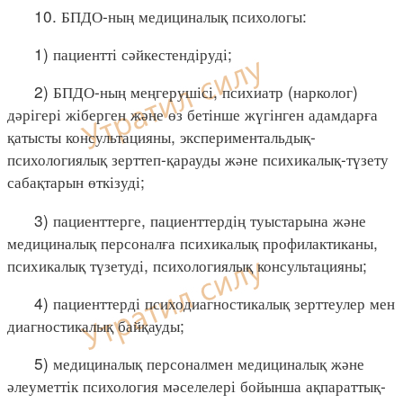
10. БПДО-ның медициналық психологы:
1) пациентті сәйкестендіруді;
2) БПДО-ның меңгерушісі, психиатр (нарколог)
дәрігері жіберген және өз бетінше жүгінген адамдарға
қатысты консультацияны, экспериментальдық-
психологиялық зерттеп-қарауды және психикалық-түзету
сабақтарын өткізуді;
3) пациенттерге, пациенттердің туыстарына және
медициналық персоналға психикалық профилактиканы,
психикалық түзетуді, психологиялық консультацияны;
4) пациенттерді психодиагностикалық зерттеулер мен
диагностикалық байқауды;
5) медициналық персоналмен медициналық және
әлеуметтік психология мәселелері бойынша ақпараттық-