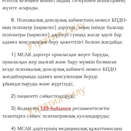
жүзеге асырады.
8. Психикалық денсаулық кабинетінің немесе БПДО-
ның психиатр (нарколог) дәрігері, оның ішінде балалар
психиатры (нарколог) дәрігері суицид жасау қаупі бар
адамға консультация беру қажеттілігі болған жағдайда:
1) МСАК дәрігері орналасқан жерге баруды,
орналасқан жер шалғай және бару мүмкін болмаған
кезде психикалық денсаулық кабинеті немесе БПДО
жағдайларында адамға консультация беруді
ұйымдастыруды және жүргізуді;
2) пациентті сәйкестендіруді;
3) Кодекстің
регламенттелетін
123-бабымен
талаптарға сәйкес психиатриялық куәландыруды;
4) МСАК дәрігерінің медициналық құжаттамасына