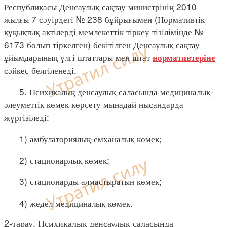
Республикасы Денсаулық сақтау министрінің 2010
жылғы 7 сәуірдегі № 238 бұйрығымен (Нормативтік
құқықтық актілерді мемлекеттік тіркеу тізілімінде №
6173 болып тіркелген) бекітілген Денсаулық сақтау
ұйымдарының үлгі штаттары мен штат
нормативтеріне
сәйкес белгіленеді.
5. Психикалық денсаулық саласында медициналық-
әлеуметтік көмек көрсету мынадай нысандарда
жүргізіледі:
1) амбулаториялық-емханалық көмек;
2) стационарлық көмек;
3) стационарды алмастыратын көмек;
4) жедел медициналық көмек.
2-тарау. Психикалық денсаулық саласында