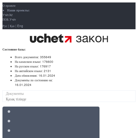
О проекте
Наши проекты:
Учёт.kz
ПОБ.Учёт
Рус
|
Қаз
|
Eng
Состояние базы:
Всего документов:
355649
На казахском языке:
176600
На русском языке:
176917
На английском языке:
2131
Дата обновления:
16.01.2024
Документы по состоянию на:
16.01.2024
Документы
Қазақ тілінде