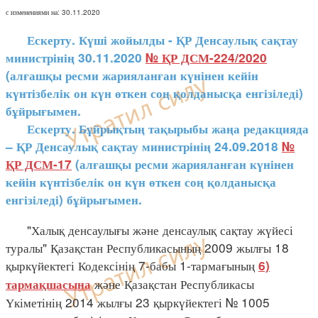
с изменениями на: 30.11.2020
Ескерту. Күші жойылды - ҚР Денсаулық сақтау
министрінің 30.11.2020
№ ҚР ДСМ-224/2020
(алғашқы ресми жарияланған күнінен кейін
күнтізбелік он күн өткен соң қолданысқа енгізіледі)
бұйрығымен.
Ескерту. Бұйрықтың тақырыбы жаңа редакцияда
– ҚР Денсаулық сақтау министрінің 24.09.2018
№
ҚР ДСМ-17
(алғашқы ресми жарияланған күнінен
кейін күнтізбелік он күн өткен соң қолданысқа
енгізіледі) бұйрығымен.
"Халық денсаулығы және денсаулық сақтау жүйесі
туралы" Қазақстан Республикасының 2009 жылғы 18
қыркүйектегі Кодексінің 7-бабы 1-тармағының
6)
және Қазақстан Республикасы
тармақшасына
Үкіметінің 2014 жылғы 23 қыркүйектегі № 1005