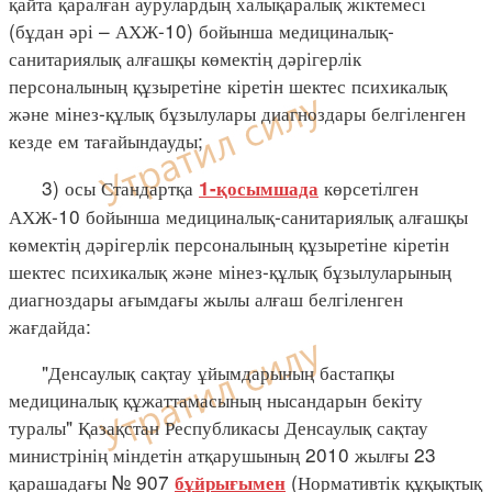
қайта қаралған аурулардың халықаралық жіктемесі
(бұдан әрі – АХЖ-10) бойынша медициналық-
санитариялық алғашқы көмектің дәрігерлік
персоналының құзыретіне кіретін шектес психикалық
және мінез-құлық бұзылулары диагноздары белгіленген
кезде ем тағайындауды;
3) осы Стандартқа
көрсетілген
1-қосымшада
АХЖ-10 бойынша медициналық-санитариялық алғашқы
көмектің дәрігерлік персоналының құзыретіне кіретін
шектес психикалық және мінез-құлық бұзылуларының
диагноздары ағымдағы жылы алғаш белгіленген
жағдайда:
"Денсаулық сақтау ұйымдарының бастапқы
медициналық құжаттамасының нысандарын бекіту
туралы" Қазақстан Республикасы Денсаулық сақтау
министрінің міндетін атқарушының 2010 жылғы 23
қарашадағы № 907
(Нормативтік құқықтық
бұйрығымен