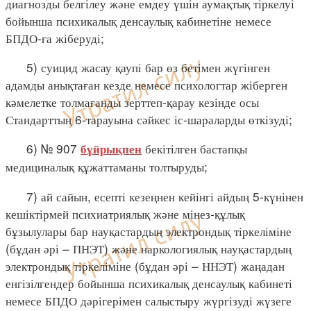
диагнозды белгілеу және емдеу үшін аумақтық тіркелуі
бойынша психикалық денсаулық кабинетіне немесе
БПДО-ға жіберуді;
5) суицид жасау қаупі бар өз бетімен жүгінген
адамды анықтаған кезде немесе психологтар жіберген
кәмелетке толмағанды зерттеп-қарау кезінде осы
Стандарттың 6-тарауына сәйкес іс-шараларды өткізуді;
6) № 907
бекітілген бастапқы
бұйрықпен
медициналық құжаттаманы толтыруды;
7) ай сайын, есепті кезеңнен кейінгі айдың 5-күнінен
кешіктірмей психиатриялық және мінез-құлық
бұзылулары бар науқастардың электрондық тіркеліміне
(бұдан әрі – ПНЭТ) және наркологиялық науқастардың
электрондық тіркеліміне (бұдан әрі – ННЭТ) жаңадан
енгізілгендер бойынша психикалық денсаулық кабинеті
немесе БПДО дәрігерімен салыстыру жүргізуді жүзеге