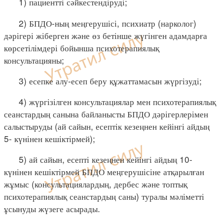
1) пациентті сәйкестендіруді;
2) БПДО-ның меңгерушісі, психиатр (нарколог)
дәрігері жіберген және өз бетінше жүгінген адамдарға
көрсетілімдері бойынша психотерапиялық
консультацияны;
3) есепке алу-есеп беру құжаттамасын жүргізуді;
4) жүргізілген консультациялар мен психотерапиялық
сеанстардың санына байланысты БПДО дәрігерлерімен
салыстыруды (ай сайын, есептік кезеңнен кейінгі айдың
5- күнінен кешіктірмей);
5) ай сайын, есепті кезеңнен кейінгі айдың 10-
күнінен кешіктірмей БПДО меңгерушісіне атқарылған
жұмыс (консультациялардың, дербес және топтық
психотерапиялық сеанстардың саны) туралы мәліметті
ұсынуды жүзеге асырады.