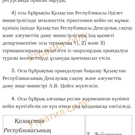
4) осы бұйрықты Қазақстан Республикасы Әділет
министрлігінде мемлекеттік тіркегеннен кейін он жұмыс
күнінің ішінде Қазақстан Республикасы Денсаулық сақтау
және әлеуметтік даму министрлігінің Заң қызметі
департаментіне осы тармақтың 1), 2) және 3)
тармақшаларында көзделген іс-шаралардың орындалуы
туралы мәліметтерді ұсынуды қамтамасыз етсін.
3. Осы бұйрықтың орындалуын бақылау Қазақстан
Республикасының Денсаулық сақтау және әлеуметтік
даму вице-министрі А.В. Цойға жүктелсін.
4. Осы бұйрық алғашқы ресми жарияланған күнінен
кейін күнтізбелік он күн өткен соң қолданысқа енгізіледі.
Қазақстан
Республикасының
Т. Дүйсенова