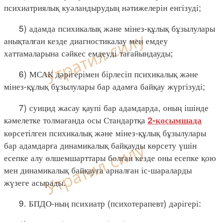
психиатриялық куәландырудың нәтижелерін енгізуді;
5) адамда психикалық және мінез-құлық бұзылулары
анықталған кезде диагностикалау мен емдеу
хаттамаларына сәйкес емдеуді тағайындауды;
6) МСАК дәрігерімен бірлесіп психикалық және
мінез-құлық бұзылулары бар адамға байқау жүргізуді;
7) суицид жасау қаупі бар адамдарда, оның ішінде
кәмелетке толмағанда осы Стандартқа
2-қосымшада
көрсетілген психикалық және мінез-құлық бұзылулары
бар адамдарға динамикалық байқауды көрсету үшін
есепке алу өлшемшарттары болған кезде оны есепке қою
мен динамикалық байқауға арналған іс-шараларды
жүзеге асырады.
9. БПДО-ның психиатр (психотерапевт) дәрігері: