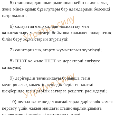
5) стационардан шығарылғаннан кейін психикалық
және мінез-құлық бұзылулары бар адамдардың белсенді
патронажын;
6) салауатты өмір салтын насихаттау мен
қалыптастыру мәселелері бойынша халықпен ақпараттық-
білім беру жұмыстарын жүргізуді;
7) санитариялық-ағарту жұмыстарын жүргізуді;
8) ПНЭТ-ке және ННЭТ-ке деректерді енгізуге
қатысуды;
9) дәрігердің тағайындауы бойынша тегін
медициналық көмектің кепілдік берілген көлемі
шеңберінде тегін дәрілік заттарға рецептті рәсімдеуді;
10) шұғыл және жедел жағдайларда дәрігерлік көмек
көрсету үшін жақын маңдағы стационарлық ұйымға
пациенттерді жеткізуді қамтамасыз етуді;