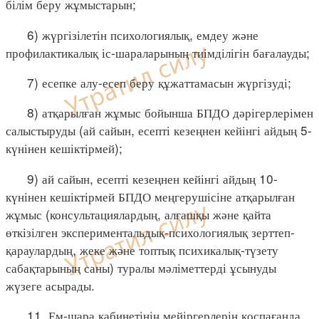
білім беру жұмыстарын;
6) жүргізілетін психологиялық, емдеу және
профилактикалық іс-шараларының тиімділігін бағалауды;
7) есепке алу-есеп беру құжаттамасын жүргізуді;
8) атқарылған жұмыс бойынша БПДО дәрігерлерімен
салыстыруды (ай сайын, есепті кезеңнен кейінгі айдың 5-
күнінен кешіктірмей);
9) ай сайын, есепті кезеңнен кейінгі айдың 10-
күнінен кешіктірмей БПДО меңгерушісіне атқарылған
жұмыс (консультациялардың, алғашқы және қайта
өткізілген экспериментальдық-психологиялық зерттеп-
қараулардың, жеке және топтық психикалық-түзету
сабақтарының саны) туралы мәліметтерді ұсынуды
жүзеге асырады.
11. Ем-шара кабинетінің мейіргерлерін қоспағанда