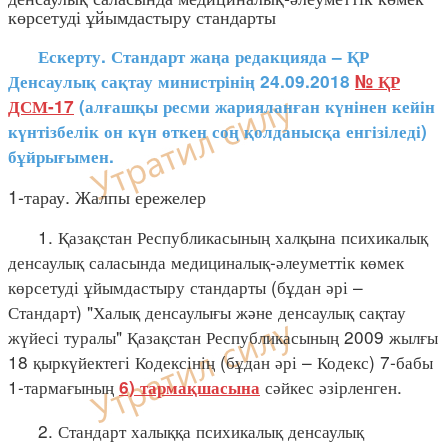
көрсетуді ұйымдастыру стандарты
Ескерту. Стандарт жаңа редакцияда – ҚР
Денсаулық сақтау министрінің 24.09.2018
№ ҚР
ДСМ-17
(алғашқы ресми жарияланған күнінен кейін
күнтізбелік он күн өткен соң қолданысқа енгізіледі)
бұйрығымен.
1-тарау. Жалпы ережелер
1. Қазақстан Республикасының халқына психикалық
денсаулық саласында медициналық-әлеуметтік көмек
көрсетуді ұйымдастыру стандарты (бұдан әрі –
Стандарт) "Халық денсаулығы және денсаулық сақтау
жүйесі туралы" Қазақстан Республикасының 2009 жылғы
18 қыркүйектегі Кодексінің (бұдан әрі – Кодекс) 7-бабы
1-тармағының
сәйкес әзірленген.
6) тармақшасына
2. Стандарт халыққа психикалық денсаулық