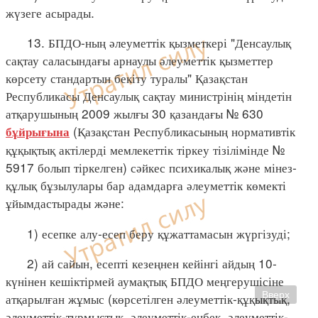
жүзеге асырады.
13. БПДО-ның әлеуметтік қызметкері "Денсаулық
сақтау саласындағы арнаулы әлеуметтік қызметтер
көрсету стандартын бекіту туралы" Қазақстан
Республикасы Денсаулық сақтау министрінің міндетін
атқарушының 2009 жылғы 30 қазандағы № 630
(Қазақстан Республикасының нормативтік
бұйрығына
құқықтық актілерді мемлекеттік тіркеу тізілімінде №
5917 болып тіркелген) сәйкес психикалық және мінез-
құлық бұзылулары бар адамдарға әлеуметтік көмекті
ұйымдастырады және:
1) есепке алу-есеп беру құжаттамасын жүргізуді;
2) ай сайын, есепті кезеңнен кейінгі айдың 10-
күнінен кешіктірмей аумақтық БПДО меңгерушісіне
Вверх
атқарылған жұмыс (көрсетілген әлеуметтік-құқықтық,
әлеуметтік-тұрмыстық, әлеуметтік-еңбек, әлеуметтік-