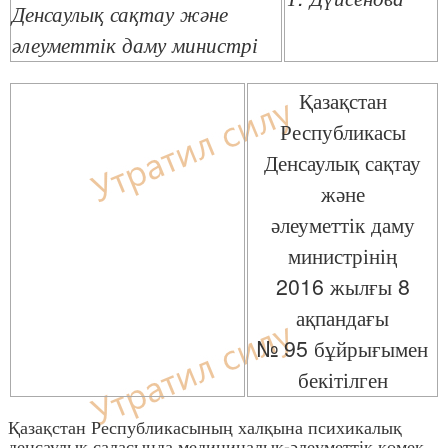
Денсаулық сақтау және
әлеуметтік даму министрі
Қазақстан
Республикасы
Денсаулық сақтау
және
әлеуметтік даму
министрінің
2016 жылғы 8
ақпандағы
№ 95 бұйрығымен
бекітілген
Қазақстан Республикасының халқына психикалық
денсаулық саласында медициналық-әлеуметтік көмек