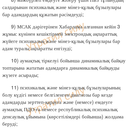
салдарынан психикалық және мінез-құлық бұзылулары
бар адамдардың құжатын рәсімдеуді;
9) МСАК дәрігерінен Хабарлама алғаннан кейін 3
жұмыс күнінен кешіктірмей электрондық ақпараттық
жүйеге психикалық және мінез-құлық бұзылулары бар
адам туралы ақпаратты енгізуді;
10) аумақтық тіркелуі бойынша динамикалық байқау
топтарына жататын адамдарға динамикалық байқауды
жүзеге асырады;
11) психикалық және мінез-құлық бұзылуларының
болу күдігі немесе белгіленген диагнозы бар кезде
адамдарды зерттеп-қарауға және (немесе) емдеуге
аумақтық ПДО-ға немесе республикалық психикалық
денсаулық ұйымына (көрсетілімдері бойынша) жолдама
беруді;