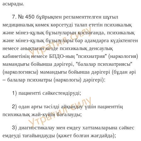
асырады.
7. № 450 бұйрықпен регламенттелген шұғыл
медициналық көмек көрсетуді талап ететін психикалық
және мінез-құлық бұзылуларын қоспағанда, психикалық
және мінез-құлық бұзылулары бар адамдарға күдіктенген
немесе анықтаған кезде психикалық денсаулық
кабинетінің немесе БПДО-ның "психиатрия" (наркология)
мамандығы бойынша дәрігері, "балалар психиатриясы"
(наркологиясы) мамандығы бойынша дәрігері (бұдан әрі
– балалар психиатры (наркологы) дәрігері):
1) пациентті сәйкестендіруді;
2) одан арғы тәсілді айқындау үшін пациенттің
психикалық жай-күйін бағалауды;
3) диагностикалау мен емдеу хаттамаларына сәйкес
емдеуді тағайындауды (қажет болған жағдайда);