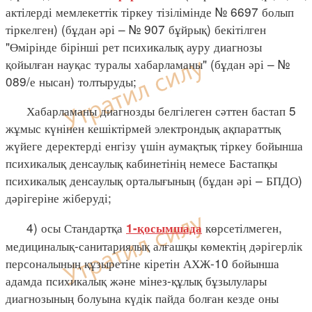
актілерді мемлекеттік тіркеу тізілімінде № 6697 болып
тіркелген) (бұдан әрі – № 907 бұйрық) бекітілген
"Өмірінде бірінші рет психикалық ауру диагнозы
қойылған науқас туралы хабарламаны" (бұдан әрі – №
089/е нысан) толтыруды;
Хабарламаны диагнозды белгілеген сәттен бастап 5
жұмыс күнінен кешіктірмей электрондық ақпараттық
жүйеге деректерді енгізу үшін аумақтық тіркеу бойынша
психикалық денсаулық кабинетінің немесе Бастапқы
психикалық денсаулық орталығының (бұдан әрі – БПДО)
дәрігеріне жіберуді;
4) осы Стандартқа
көрсетілмеген,
1-қосымшада
медициналық-санитариялық алғашқы көмектің дәрігерлік
персоналының құзыретіне кіретін АХЖ-10 бойынша
адамда психикалық және мінез-құлық бұзылулары
диагнозының болуына күдік пайда болған кезде оны