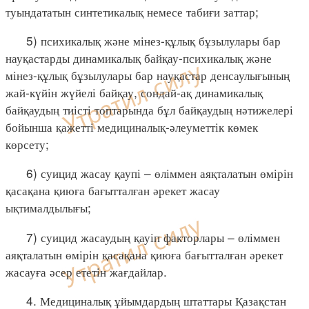
туындататын синтетикалық немесе табиғи заттар;
5) психикалық және мінез-құлық бұзылулары бар
науқастарды динамикалық байқау-психикалық және
мінез-құлық бұзылулары бар науқастар денсаулығының
жай-күйін жүйелі байқау, сондай-ақ динамикалық
байқаудың тиісті топтарында бұл байқаудың нәтижелері
бойынша қажетті медициналық-әлеуметтік көмек
көрсету;
6) суицид жасау қаупі – өліммен аяқталатын өмірін
қасақана қиюға бағытталған әрекет жасау
ықтималдылығы;
7) суицид жасаудың қауіп факторлары – өліммен
аяқталатын өмірін қасақана қиюға бағытталған әрекет
жасауға әсер ететін жағдайлар.
4. Медициналық ұйымдардың штаттары Қазақстан