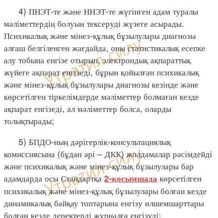
4) ПНЭТ-те және ННЭТ-те жүгінген адам туралы
мәліметтердің болуын тексеруді жүзеге асырады.
Психикалық және мінез-құлық бұзылулары диагнозы
алғаш белгіленген жағдайда, оны статистикалық есепке
алу тобына енгізе отырып, электрондық ақпараттық
жүйеге ақпарат енгізеді, бұрын қойылған психикалық
және мінез-құлық бұзылулары диагнозы кезінде және
көрсетілген тіркелімдерде мәліметтер болмаған кезде
ақпарат енгізеді, ал мәліметтер болса, оларды
толықтырады;
5) БПДО-ның дәрігерлік-консультациялық
комиссиясына (бұдан әрі – ДКК) жолдамалар рәсімдейді
және психикалық және мінез-құлық бұзылулары бар
адамдарда осы Стандартқа
көрсетілген
2-қосымшада
психикалық және мінез-құлық бұзылулары болған кезде
динамикалық байқау топтарына енгізу өлшемшарттары
болған кезде деректерді журналға енгізуді;