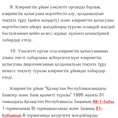
9. Клирингтік ұйым уәкілетті органды барлық
клирингтік қатысушы мәртебесін алу, қолданылуын
тоқтата тұру (қайта жаңарту) және клирингтік қатысушы
мәртебесінен айыру жағдайлары туралы осындай жағдай
басталғаннан кейін келесі жұмыс күнінен кешіктірмей
хабардар етеді.
10. Уәкілетті орган осы клирингтік қатысушының
атына тиісті хабарлама жіберілген күні клирингтік
қатысушы лицензиясының қолданылуын тоқтата тұру
немесе тоқтату туралы клирингтік ұйымды хабардар
етеді.
Клирингтік ұйым "Қазақстан Республикасындағы
банктер және банк қызметі туралы" 1995 жылғы 31
тамыздағы Қазақстан Республикасы Заңының
48-1-бабы
1-тармағының 9) тармақшасында және Заңның
51-
6-тармағында көзделген жағдайларды
бабының