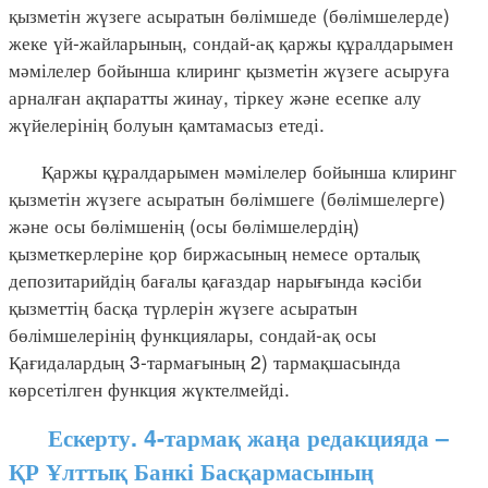
қызметін жүзеге асыратын бөлімшеде (бөлімшелерде)
жеке үй-жайларының, сондай-ақ қаржы құралдарымен
мәмілелер бойынша клиринг қызметін жүзеге асыруға
арналған ақпаратты жинау, тіркеу және есепке алу
жүйелерінің болуын қамтамасыз етеді.
Қаржы құралдарымен мәмілелер бойынша клиринг
қызметін жүзеге асыратын бөлімшеге (бөлімшелерге)
және осы бөлімшенің (осы бөлімшелердің)
қызметкерлеріне қор биржасының немесе орталық
депозитарийдің бағалы қағаздар нарығында кәсіби
қызметтің басқа түрлерін жүзеге асыратын
бөлімшелерінің функциялары, сондай-ақ осы
Қағидалардың 3-тармағының 2) тармақшасында
көрсетілген функция жүктелмейді.
Ескерту. 4-тармақ жаңа редакцияда –
ҚР Ұлттық Банкі Басқармасының