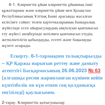
6-1. Клирингтік ұйым клирингтік ұйымның ішкі
құжаттарына және клирингтік ұйым мен Қазақстан
Республикасының Ұлттық Банкі арасында жасалған
келісімге сәйкес төлем карточкаларының банкаралық
жүйесінде есеп айырысулардың аяқталуын қамтамасыз
ету жүйесі шеңберінде кепілмен қамтамасыз етудің
жеткіліктілігін қабылдауды, есепті және бақылауды
жүзеге асырады.
Ескерту. 6-1-тармақпен толықтырылды
– ҚР Қаржы нарығын реттеу және дамыту
агенттігі Басқармасының 26.06.2023
№ 63
(алғашқы ресми жарияланған күнінен кейін
күнтізбелік он күн өткен соң қолданысқа
енгізіледі) қаулысымен.
2-тарау. Клирингтік қатысушылар