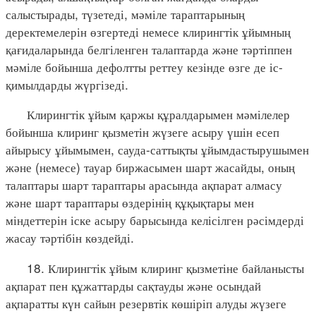
салыстырады, түзетеді, мәміле тараптарының
деректемелерін өзгертеді немесе клирингтік ұйымның
қағидаларында белгіленген талаптарда және тәртіппен
мәміле бойынша дефолтты реттеу кезінде өзге де іс-
қимылдарды жүргізеді.
Клирингтік ұйым қаржы құралдарымен мәмілелер
бойынша клиринг қызметін жүзеге асыру үшін есеп
айырысу ұйымымен, сауда-саттықты ұйымдастырушымен
және (немесе) тауар биржасымен шарт жасайды, оның
талаптары шарт тараптары арасында ақпарат алмасу
және шарт тараптары өздерінің құқықтары мен
міндеттерін іске асыру барысында келісілген рәсімдерді
жасау тәртібін көздейді.
18. Клирингтік ұйым клиринг қызметіне байланысты
ақпарат пен құжаттарды сақтауды және осындай
ақпаратты күн сайын резервтік көшіріп алуды жүзеге