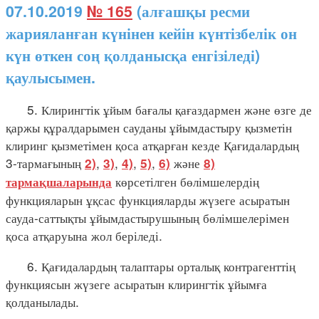
07.10.2019
№ 165
(алғашқы ресми
жарияланған күнінен кейін күнтізбелік он
күн өткен соң қолданысқа енгізіледі)
қаулысымен.
5. Клирингтік ұйым бағалы қағаздармен және өзге де
қаржы құралдарымен сауданы ұйымдастыру қызметін
клиринг қызметімен қоса атқарған кезде Қағидалардың
3-тармағының
,
,
,
,
және
2)
3)
4)
5)
6)
8)
көрсетілген бөлімшелердің
тармақшаларында
функцияларын ұқсас функцияларды жүзеге асыратын
сауда-саттықты ұйымдастырушының бөлімшелерімен
қоса атқаруына жол беріледі.
6. Қағидалардың талаптары орталық контрагенттің
функциясын жүзеге асыратын клирингтік ұйымға
қолданылады.