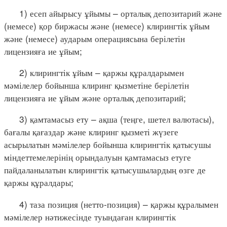
1) есеп айырысу ұйымы – орталық депозитарий және
(немесе) қор биржасы және (немесе) клирингтік ұйым
және (немесе) аударым операциясына берілетін
лицензияға ие ұйым;
2) клирингтік ұйым – қаржы құралдарымен
мәмілелер бойынша клиринг қызметіне берілетін
лицензияға ие ұйым және орталық депозитарий;
3) қамтамасыз ету – ақша (теңге, шетел валютасы),
бағалы қағаздар және клиринг қызметі жүзеге
асырылатын мәмілелер бойынша клирингтік қатысушы
міндеттемелерінің орындалуын қамтамасыз етуге
пайдаланылатын клирингтік қатысушылардың өзге де
қаржы құралдары;
4) таза позиция (нетто-позиция) – қаржы құралымен
мәмілелер нәтижесінде туындаған клирингтік