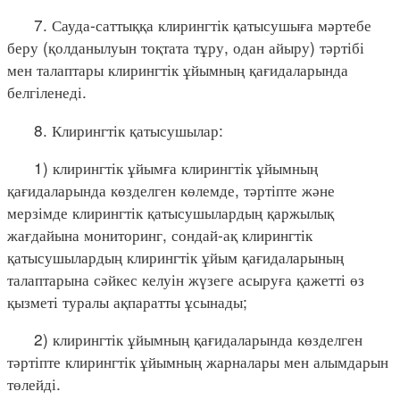
7. Сауда-саттыққа клирингтік қатысушыға мәртебе
беру (қолданылуын тоқтата тұру, одан айыру) тәртібі
мен талаптары клирингтік ұйымның қағидаларында
белгіленеді.
8. Клирингтік қатысушылар:
1) клирингтік ұйымға клирингтік ұйымның
қағидаларында көзделген көлемде, тәртіпте және
мерзімде клирингтік қатысушылардың қаржылық
жағдайына мониторинг, сондай-ақ клирингтік
қатысушылардың клирингтік ұйым қағидаларының
талаптарына сәйкес келуін жүзеге асыруға қажетті өз
қызметі туралы ақпаратты ұсынады;
2) клирингтік ұйымның қағидаларында көзделген
тәртіпте клирингтік ұйымның жарналары мен алымдарын
төлейді.