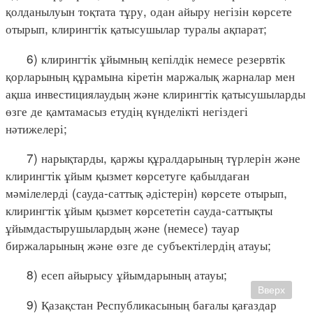
қолданылуын тоқтата тұру, одан айыру негізін көрсете
отырып, клирингтік қатысушылар туралы ақпарат;
6) клирингтік ұйымның кепілдік немесе резервтік
қорларының құрамына кіретін маржалық жарналар мен
ақша инвестициялаудың және клирингтік қатысушыларды
өзге де қамтамасыз етудің күнделікті негіздегі
нәтижелері;
7) нарықтарды, қаржы құралдарының түрлерін және
клирингтік ұйым қызмет көрсетуге қабылдаған
мәмілелерді (сауда-саттық әдістерін) көрсете отырып,
клирингтік ұйым қызмет көрсететін сауда-саттықты
ұйымдастырушылардың және (немесе) тауар
биржаларының және өзге де субъектілердің атауы;
8) есеп айырысу ұйымдарының атауы;
Вверх
9) Қазақстан Республикасының бағалы қағаздар