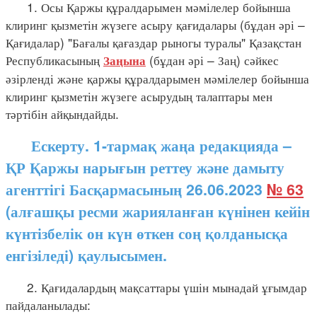
1. Осы Қаржы құралдарымен мәмілелер бойынша
клиринг қызметін жүзеге асыру қағидалары (бұдан әрі –
Қағидалар) "Бағалы қағаздар рыногы туралы" Қазақстан
Республикасының
(бұдан әрі – Заң) сәйкес
Заңына
әзірленді және қаржы құралдарымен мәмілелер бойынша
клиринг қызметін жүзеге асырудың талаптары мен
тәртібін айқындайды.
Ескерту. 1-тармақ жаңа редакцияда –
ҚР Қаржы нарығын реттеу және дамыту
агенттігі Басқармасының 26.06.2023
№ 63
(алғашқы ресми жарияланған күнінен кейін
күнтізбелік он күн өткен соң қолданысқа
енгізіледі) қаулысымен.
2. Қағидалардың мақсаттары үшін мынадай ұғымдар
пайдаланылады: