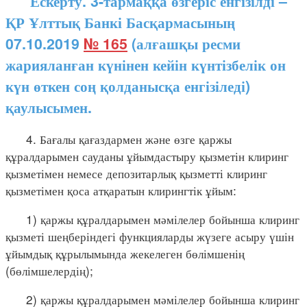
Ескерту. 3-тармаққа өзгеріс енгізілді –
ҚР Ұлттық Банкі Басқармасының
07.10.2019
№ 165
(алғашқы ресми
жарияланған күнінен кейін күнтізбелік он
күн өткен соң қолданысқа енгізіледі)
қаулысымен.
4. Бағалы қағаздармен және өзге қаржы
құралдарымен сауданы ұйымдастыру қызметін клиринг
қызметімен немесе депозитарлық қызметті клиринг
қызметімен қоса атқаратын клирингтік ұйым:
1) қаржы құралдарымен мәмілелер бойынша клиринг
қызметі шеңберіндегі функцияларды жүзеге асыру үшін
ұйымдық құрылымында жекелеген бөлімшенің
(бөлімшелердің);
2) қаржы құралдарымен мәмілелер бойынша клиринг