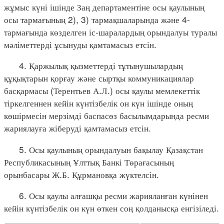
жұмыс күні ішінде Заң департаментіне осы қаулының
осы тармағының 2), 3) тармақшаларында және 4-
тармағында көзделген іс-шаралардың орындалуы туралы
мәліметтерді ұсынуды қамтамасыз етсін.
4. Қаржылық қызметтерді тұтынушылардың
құқықтарын қорғау және сыртқы коммуникациялар
басқармасы (Терентьев А.Л.) осы қаулы мемлекеттік
тіркелгеннен кейін күнтізбелік он күн ішінде оның
көшірмесін мерзімді баспасөз басылымдарында ресми
жариялауға жіберуді қамтамасыз етсін.
5. Осы қаулының орындалуын бақылау Қазақстан
Республикасының Ұлттық Банкі Төрағасының
орынбасары Ж.Б. Құрмановқа жүктелсін.
6. Осы қаулы алғашқы ресми жарияланған күнінен
кейін күнтізбелік он күн өткен соң қолданысқа енгізіледі.