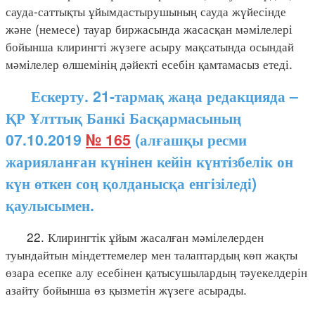
сауда-саттықты ұйымдастырушының сауда жүйесінде
және (немесе) тауар биржасында жасасқан мәмілелері
бойынша клирингті жүзеге асыру мақсатында осындай
мәмілелер өлшемінің дәйекті есебін қамтамасыз етеді.
Ескерту. 21-тармақ жаңа редакцияда –
ҚР Ұлттық Банкі Басқармасының
07.10.2019
№ 165
(алғашқы ресми
жарияланған күнінен кейін күнтізбелік он
күн өткен соң қолданысқа енгізіледі)
қаулысымен.
22. Клирингтік ұйым жасалған мәмілелерден
туындайтын міндеттемелер мен талаптардың көп жақты
өзара есепке алу есебінен қатысушылардың тәуекелдерін
азайту бойынша өз қызметін жүзеге асырады.