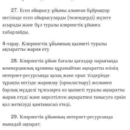
27. Есеп айырысу ұйымы алынған бұйрықтар
негізінде есеп айырысуларды (төлемдерді) жүзеге
асырады және бұл туралы клирингтік ұйымға
хабарлайды.
4-тарау. Клирингтік ұйымның қызметі туралы
ақпаратты жария ету
28. Клирингтік ұйым бағалы қағаздар нарығында
коммерциялық құпияны құрамайтын ақпаратты өзінің
интернет-ресурсында қазақ және орыс тілдерінде
тұрақты негізде жариялау (орналастыру) жолымен
барлық мүдделі тұлғаларға өз қызметі туралы ақпаратты
жария етуді және көрсетілген ақпаратпен танысуға еркін
қол жеткізуді қамтамасыз етеді.
29. Клирингтік ұйымның интернет-ресурсында
мынадай ақпарат: