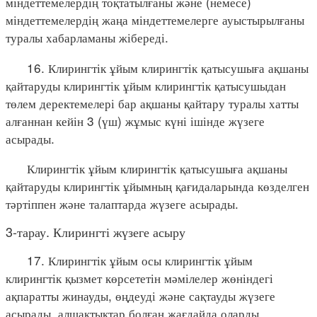
міндеттемелердің тоқтатылғаны және (немесе)
міндеттемелердің жаңа міндеттемелерге ауыстырылғаны
туралы хабарламаны жібереді.
16. Клирингтік ұйым клирингтік қатысушыға ақшаны
қайтаруды клирингтік ұйым клирингтік қатысушыдан
төлем деректемелері бар ақшаны қайтару туралы хатты
алғаннан кейін 3 (үш) жұмыс күні ішінде жүзеге
асырады.
Клирингтік ұйым клирингтік қатысушыға ақшаны
қайтаруды клирингтік ұйымның қағидаларында көзделген
тәртіппен және талаптарда жүзеге асырады.
3-тарау. Клирингті жүзеге асыру
17. Клирингтік ұйым осы клирингтік ұйым
клирингтік қызмет көрсететін мәмілелер жөніндегі
ақпаратты жинауды, өңдеуді және сақтауды жүзеге
асырады, алшақтықтар болған жағдайда оларды