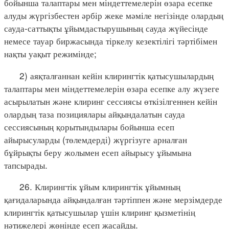
бойынша талаптары мен міндеттемелерін өзара есепке
алуды жүргізбестен әрбір жеке мәміле негізінде олардың
сауда-саттықты ұйымдастырушының сауда жүйесінде
немесе тауар биржасында тіркелу кезектілігі тәртібімен
нақты уақыт режимінде;
2) аяқталғаннан кейін клирингтік қатысушылардың
талаптары мен міндеттемелерін өзара есепке алу жүзеге
асырылатын және клиринг сессиясы өткізілгеннен кейін
олардың таза позициялары айқындалатын сауда
сессиясының қорытындылары бойынша есеп
айырысуларды (төлемдерді) жүргізуге арналған
бұйрықты беру жолымен есеп айырысу ұйымына
тапсырады.
26. Клирингтік ұйым клирингтік ұйымның
қағидаларында айқындалған тәртіппен және мерзімдерде
клирингтік қатысушылар үшін клиринг қызметінің
нәтижелері жөнінде есеп жасайды.