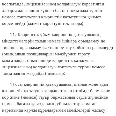
қоспағанда, лицензиясының қолданылуы көрсетілген
хабарламаны алған күннен бастап тоқтатыла тұрған
немесе тоқтатылған клирингтік қатысушыға қызмет
көрсетпейді (қызмет көрсетуін тоқтатады).
11. Клирингтік ұйым клирингтік қатысушының
міндеттемелерін толық немесе ішінара орындамау не
тиісінше орындамау фактісін реттеу бойынша рәсімдерді
(оның ашық позицияларын мәжбүрлеп тарату
мақсатында, оның ішінде клирингтік қатысушы
лицензиясының қолданылуы тоқтатыла тұрған немесе
тоқтатылған жағдайда) мыналар:
1) осы клирингтік қатысушының атынан және адал
клирингтік қатысушылардың атынан өтінімді беру және
қор және (немесе) тауар биржасының сауда жүйесінде
немесе бағалы қағаздардың ұйымдастырылмаған
нарығында қаржы құралдарымен мәмілелерді жасасу;