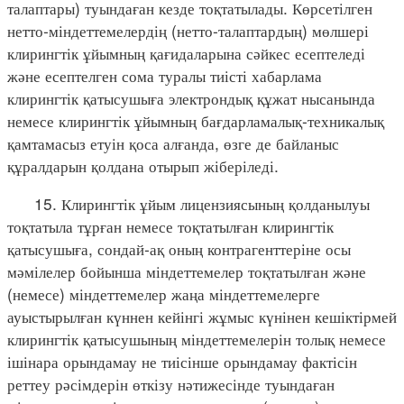
талаптары) туындаған кезде тоқтатылады. Көрсетілген
нетто-міндеттемелердің (нетто-талаптардың) мөлшері
клирингтік ұйымның қағидаларына сәйкес есептеледі
және есептелген сома туралы тиісті хабарлама
клирингтік қатысушыға электрондық құжат нысанында
немесе клирингтік ұйымның бағдарламалық-техникалық
қамтамасыз етуін қоса алғанда, өзге де байланыс
құралдарын қолдана отырып жіберіледі.
15. Клирингтік ұйым лицензиясының қолданылуы
тоқтатыла тұрған немесе тоқтатылған клирингтік
қатысушыға, сондай-ақ оның контрагенттеріне осы
мәмілелер бойынша міндеттемелер тоқтатылған және
(немесе) міндеттемелер жаңа міндеттемелерге
ауыстырылған күннен кейінгі жұмыс күнінен кешіктірмей
клирингтік қатысушының міндеттемелерін толық немесе
ішінара орындамау не тиісінше орындамау фактісін
реттеу рәсімдерін өткізу нәтижесінде туындаған