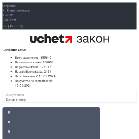
О проекте
Наши проекты:
Учёт.kz
ПОБ.Учёт
Рус
|
Қаз
|
Eng
Состояние базы:
Всего документов:
355649
На казахском языке:
176600
На русском языке:
176917
На английском языке:
2131
Дата обновления:
16.01.2024
Документы по состоянию на:
16.01.2024
Документы
Қазақ тілінде