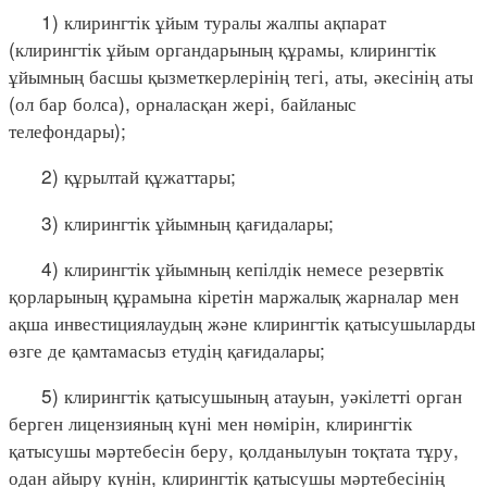
1) клирингтік ұйым туралы жалпы ақпарат
(клирингтік ұйым органдарының құрамы, клирингтік
ұйымның басшы қызметкерлерінің тегі, аты, әкесінің аты
(ол бар болса), орналасқан жері, байланыс
телефондары);
2) құрылтай құжаттары;
3) клирингтік ұйымның қағидалары;
4) клирингтік ұйымның кепілдік немесе резервтік
қорларының құрамына кіретін маржалық жарналар мен
ақша инвестициялаудың және клирингтік қатысушыларды
өзге де қамтамасыз етудің қағидалары;
5) клирингтік қатысушының атауын, уәкілетті орган
берген лицензияның күні мен нөмірін, клирингтік
қатысушы мәртебесін беру, қолданылуын тоқтата тұру,
одан айыру күнін, клирингтік қатысушы мәртебесінің