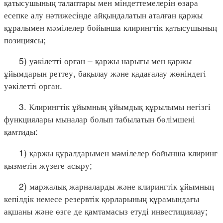
қатысушының талаптары мен міндеттемелерін өзара
есепке алу нәтижесінде айқындалатын аталған қаржы
құралымен мәмілелер бойынша клирингтік қатысушының
позициясы;
5) уәкілетті орган – қаржы нарығы мен қаржы
ұйымдарын реттеу, бақылау және қадағалау жөніндегі
уәкілетті орган.
3. Клирингтік ұйымның ұйымдық құрылымы негізгі
функциялары мыналар болып табылатын бөлімшені
қамтиды:
1) қаржы құралдарымен мәмілелер бойынша клиринг
қызметін жүзеге асыру;
2) маржалық жарналарды және клирингтік ұйымның
кепілдік немесе резервтік қорларының құрамындағы
ақшаны және өзге де қамтамасыз етуді инвестициялау;