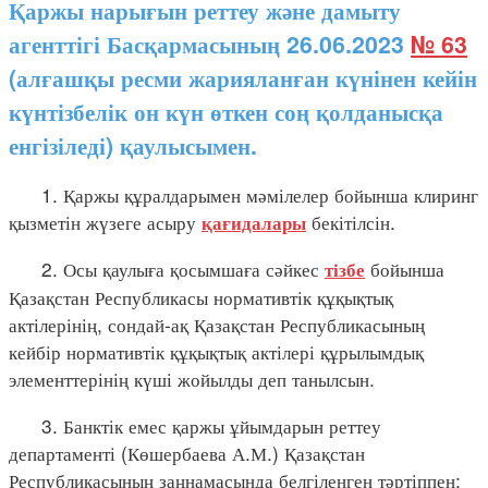
Қаржы нарығын реттеу және дамыту
агенттігі Басқармасының 26.06.2023
№ 63
(алғашқы ресми жарияланған күнінен кейін
күнтізбелік он күн өткен соң қолданысқа
енгізіледі) қаулысымен.
1. Қаржы құралдарымен мәмілелер бойынша клиринг
қызметін жүзеге асыру
бекітілсін.
қағидалары
2. Осы қаулыға қосымшаға сәйкес
бойынша
тізбе
Қазақстан Республикасы нормативтік құқықтық
актілерінің, сондай-ақ Қазақстан Республикасының
кейбір нормативтік құқықтық актілері құрылымдық
элементтерінің күші жойылды деп танылсын.
3. Банктік емес қаржы ұйымдарын реттеу
департаменті (Көшербаева А.М.) Қазақстан
Республикасының заңнамасында белгіленген тәртіппен: