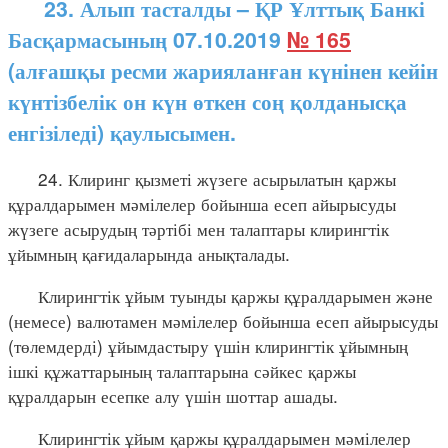
23. Алып тасталды – ҚР Ұлттық Банкі
Басқармасының 07.10.2019
№ 165
(алғашқы ресми жарияланған күнінен кейін
күнтізбелік он күн өткен соң қолданысқа
енгізіледі) қаулысымен.
24. Клиринг қызметі жүзеге асырылатын қаржы
құралдарымен мәмілелер бойынша есеп айырысуды
жүзеге асырудың тәртібі мен талаптары клирингтік
ұйымның қағидаларында анықталады.
Клирингтік ұйым туынды қаржы құралдарымен және
(немесе) валютамен мәмілелер бойынша есеп айырысуды
(төлемдерді) ұйымдастыру үшін клирингтік ұйымның
ішкі құжаттарының талаптарына сәйкес қаржы
құралдарын есепке алу үшін шоттар ашады.
Клирингтік ұйым қаржы құралдарымен мәмілелер