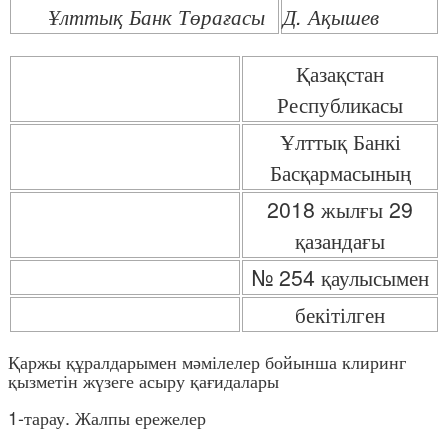
Ұлттық Банк Төрағасы
Д. Ақышев
Қазақстан
Республикасы
Ұлттық Банкі
Басқармасының
2018 жылғы 29
қазандағы
№ 254 қаулысымен
бекітілген
Қаржы құралдарымен мәмілелер бойынша клиринг
қызметін жүзеге асыру қағидалары
1-тарау. Жалпы ережелер