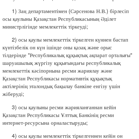
1) Заң департаментімен (Сәрсенова Н.В.) бірлесіп
осы қаулыны Қазақстан Республикасының Әділет
министрлігінде мемлекеттік тіркеуді;
2) осы қаулы мемлекеттік тіркелген күннен бастап
күнтізбелік он күн ішінде оны қазақ және орыс
тілдерінде "Республикалық құқықтық ақпарат орталығы"
шаруашылық жүргізу құқығындағы республикалық
мемлекеттік кәсіпорнына ресми жариялау және
Қазақстан Республикасы нормативтік құқықтық
актілерінің эталондық бақылау банкіне енгізу үшін
жіберуді;
3) осы қаулыны ресми жарияланғаннан кейін
Қазақстан Республикасы Ұлттық Банкінің ресми
интернет-ресурсына орналастыруды;
4) осы қаулы мемлекеттік тіркелгеннен кейін он