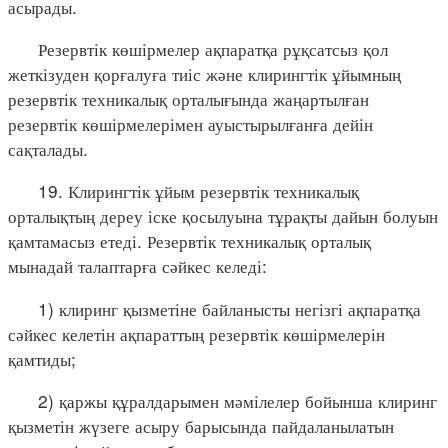
асырады.
Резервтік көшірмелер ақпаратқа рұқсатсыз қол
жеткізуден қорғалуға тиіс және клирингтік ұйымның
резервтік техникалық орталығында жаңартылған
резервтік көшірмелерімен ауыстырылғанға дейін
сақталады.
19. Клирингтік ұйым резервтік техникалық
орталықтың дереу іске қосылуына тұрақты дайын болуын
қамтамасыз етеді. Резервтік техникалық орталық
мынадай талаптарға сәйкес келеді:
1) клиринг қызметіне байланысты негізгі ақпаратқа
сәйкес келетін ақпараттың резервтік көшірмелерін
қамтиды;
2) қаржы құралдарымен мәмілелер бойынша клиринг
қызметін жүзеге асыру барысында пайдаланылатын