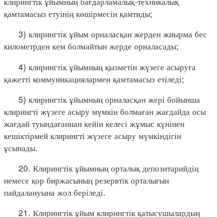
клирингтік ұйымның бағдарламалық-техникалық
қамтамасыз етуінің көшірмесін қамтиды;
3) клирингтік ұйым орналасқан жерден жиырма бес
километрден кем болмайтын жерде орналасады;
4) клирингтік ұйымның қызметін жүзеге асыруға
қажетті коммуникациялармен қамтамасыз етіледі;
5) клирингтік ұйымның орналасқан жері бойынша
клирингті жүзеге асыру мүмкін болмаған жағдайда осы
жағдай туындағаннан кейін келесі жұмыс күнінен
кешіктірмей клирингті жүзеге асыру мүмкіндігін
ұсынады.
20. Клирингтік ұйымның орталық депозитарийдің
немесе қор биржасының резервтік орталығын
пайдалануына жол беріледі.
21. Клирингтік ұйым клирингтік қатысушылардың