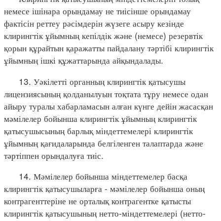
немесе ішінара орындамау не тиісінше орындамау
фактісін реттеу рәсімдерін жүзеге асыру кезінде
клирингтік ұйымның кепілдік және (немесе) резервтік
қорын құрайтын қаражатты пайдалану тәртібі клирингтік
ұйымның ішкі құжаттарында айқындалады.
13. Уәкілетті органның клирингтік қатысушы
лицензиясының қолданылуын тоқтата тұру немесе одан
айыру туралы хабарламасын алған күнге дейін жасасқан
мәмілелер бойынша клирингтік ұйымның клирингтік
қатысушысының барлық міндеттемелері клирингтік
ұйымның қағидаларында белгіленген талаптарда және
тәртіппен орындалуға тиіс.
14. Мәмілелер бойынша міндеттемелер басқа
клирингтік қатысушыларға - мәмілелер бойынша оның
контрагенттеріне не орталық контрагентке қатысты
клирингтік қатысушының нетто-міндеттемелері (нетто-