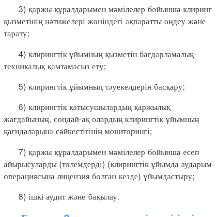
3) қаржы құралдарымен мәмілелер бойынша клиринг
қызметінің нәтижелері жөніндегі ақпаратты өңдеу және
тарату;
4) клирингтік ұйымның қызметін бағдарламалық-
техникалық қамтамасыз ету;
5) клирингтік ұйымның тәуекелдерін басқару;
6) клирингтік қатысушылардың қаржылық
жағдайының, сондай-ақ олардың клирингтік ұйымның
қағидаларына сәйкестігінің мониторингі;
7) қаржы құралдарымен мәмілелер бойынша есеп
айырысуларды (төлемдерді) (клирингтік ұйымда аударым
операциясына лицензия болған кезде) ұйымдастыру;
8) ішкі аудит және бақылау.