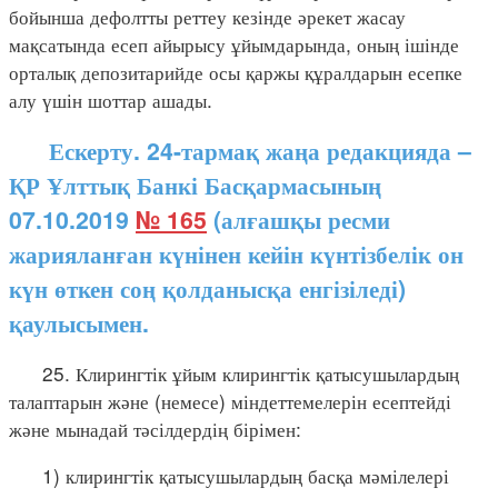
бойынша дефолтты реттеу кезінде әрекет жасау
мақсатында есеп айырысу ұйымдарында, оның ішінде
орталық депозитарийде осы қаржы құралдарын есепке
алу үшін шоттар ашады.
Ескерту. 24-тармақ жаңа редакцияда –
ҚР Ұлттық Банкі Басқармасының
07.10.2019
№ 165
(алғашқы ресми
жарияланған күнінен кейін күнтізбелік он
күн өткен соң қолданысқа енгізіледі)
қаулысымен.
25. Клирингтік ұйым клирингтік қатысушылардың
талаптарын және (немесе) міндеттемелерін есептейді
және мынадай тәсілдердің бірімен:
1) клирингтік қатысушылардың басқа мәмілелері