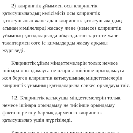
2) клирингтік ұйыммен осы клирингтік
қатысушылардың келісімісіз осы клирингтік
қатысушының және адал клирингтік қатысушылардың
атынан мәмілелерді жасасу және (немесе) клирингтік
ұйымның қағидаларында айқындалған тәртіпте және
талаптармен өзге іс-қимылдарды жасау арқылы
жүргізеді.
Клирингтік ұйым міндеттемелерін толық немесе
ішінара орындамауға не оларды тиісінше орындамауға
жол берген клирингтік қатысушының міндеттемелерін
клирингтік ұйымның қағидаларына сәйкес орындауы тиіс.
12. Клирингтік қатысушы міндеттемелерін толық
немесе ішінара орындамау не тиісінше орындамау
фактісін реттеу барлық дәрменсіз клирингтік
қатысушылар үшін жүргізіледі.
Клирингтік қатысушының міндеттемелерін толық