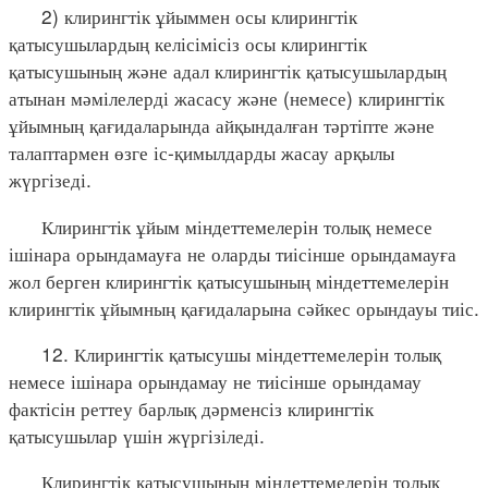
2) клирингтік ұйыммен осы клирингтік
қатысушылардың келісімісіз осы клирингтік
қатысушының және адал клирингтік қатысушылардың
атынан мәмілелерді жасасу және (немесе) клирингтік
ұйымның қағидаларында айқындалған тәртіпте және
талаптармен өзге іс-қимылдарды жасау арқылы
жүргізеді.
Клирингтік ұйым міндеттемелерін толық немесе
ішінара орындамауға не оларды тиісінше орындамауға
жол берген клирингтік қатысушының міндеттемелерін
клирингтік ұйымның қағидаларына сәйкес орындауы тиіс.
12. Клирингтік қатысушы міндеттемелерін толық
немесе ішінара орындамау не тиісінше орындамау
фактісін реттеу барлық дәрменсіз клирингтік
қатысушылар үшін жүргізіледі.
Клирингтік қатысушының міндеттемелерін толық