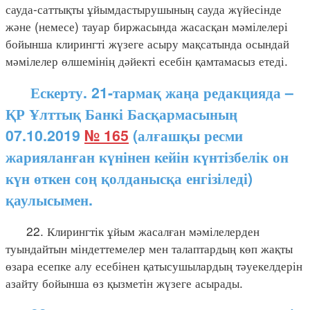
сауда-саттықты ұйымдастырушының сауда жүйесінде
және (немесе) тауар биржасында жасасқан мәмілелері
бойынша клирингті жүзеге асыру мақсатында осындай
мәмілелер өлшемінің дәйекті есебін қамтамасыз етеді.
Ескерту. 21-тармақ жаңа редакцияда –
ҚР Ұлттық Банкі Басқармасының
07.10.2019
№ 165
(алғашқы ресми
жарияланған күнінен кейін күнтізбелік он
күн өткен соң қолданысқа енгізіледі)
қаулысымен.
22. Клирингтік ұйым жасалған мәмілелерден
туындайтын міндеттемелер мен талаптардың көп жақты
өзара есепке алу есебінен қатысушылардың тәуекелдерін
азайту бойынша өз қызметін жүзеге асырады.