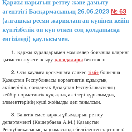
Қаржы нарығын реттеу және дамыту
агенттігі Басқармасының 26.06.2023
№ 63
(алғашқы ресми жарияланған күнінен кейін
күнтізбелік он күн өткен соң қолданысқа
енгізіледі) қаулысымен.
1. Қаржы құралдарымен мәмілелер бойынша клиринг
қызметін жүзеге асыру
бекітілсін.
қағидалары
2. Осы қаулыға қосымшаға сәйкес
бойынша
тізбе
Қазақстан Республикасы нормативтік құқықтық
актілерінің, сондай-ақ Қазақстан Республикасының
кейбір нормативтік құқықтық актілері құрылымдық
элементтерінің күші жойылды деп танылсын.
3. Банктік емес қаржы ұйымдарын реттеу
департаменті (Көшербаева А.М.) Қазақстан
Республикасының заңнамасында белгіленген тәртіппен: