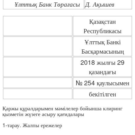
Ұлттық Банк Төрағасы
Д. Ақышев
Қазақстан
Республикасы
Ұлттық Банкі
Басқармасының
2018 жылғы 29
қазандағы
№ 254 қаулысымен
бекітілген
Қаржы құралдарымен мәмілелер бойынша клиринг
қызметін жүзеге асыру қағидалары
1-тарау. Жалпы ережелер