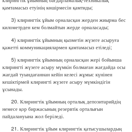
қамтамасыз етуінің көшірмесін қамтиды;
3) клирингтік ұйым орналасқан жерден жиырма бес
километрден кем болмайтын жерде орналасады;
4) клирингтік ұйымның қызметін жүзеге асыруға
қажетті коммуникациялармен қамтамасыз етіледі;
5) клирингтік ұйымның орналасқан жері бойынша
клирингті жүзеге асыру мүмкін болмаған жағдайда осы
жағдай туындағаннан кейін келесі жұмыс күнінен
кешіктірмей клирингті жүзеге асыру мүмкіндігін
ұсынады.
20. Клирингтік ұйымның орталық депозитарийдің
немесе қор биржасының резервтік орталығын
пайдалануына жол беріледі.
21. Клирингтік ұйым клирингтік қатысушылардың