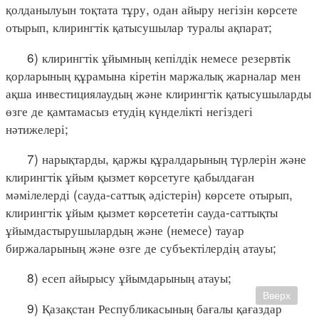
қолданылуын тоқтата тұру, одан айыру негізін көрсете
отырып, клирингтік қатысушылар туралы ақпарат;
6) клирингтік ұйымның кепілдік немесе резервтік
қорларының құрамына кіретін маржалық жарналар мен
ақша инвестициялаудың және клирингтік қатысушыларды
өзге де қамтамасыз етудің күнделікті негіздегі
нәтижелері;
7) нарықтарды, қаржы құралдарының түрлерін және
клирингтік ұйым қызмет көрсетуге қабылдаған
мәмілелерді (сауда-саттық әдістерін) көрсете отырып,
клирингтік ұйым қызмет көрсететін сауда-саттықты
ұйымдастырушылардың және (немесе) тауар
биржаларының және өзге де субъектілердің атауы;
8) есеп айырысу ұйымдарының атауы;
Вверх
9) Қазақстан Республикасының бағалы қағаздар