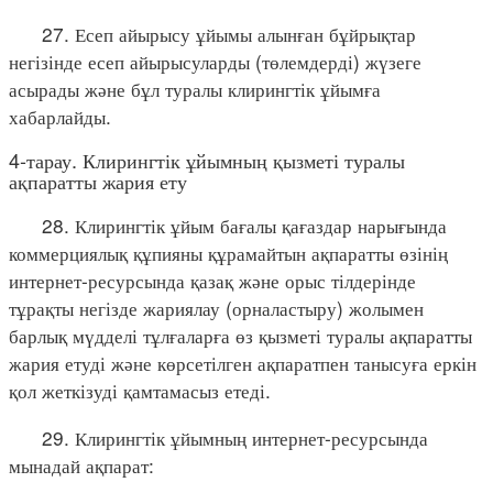
27. Есеп айырысу ұйымы алынған бұйрықтар
негізінде есеп айырысуларды (төлемдерді) жүзеге
асырады және бұл туралы клирингтік ұйымға
хабарлайды.
4-тарау. Клирингтік ұйымның қызметі туралы
ақпаратты жария ету
28. Клирингтік ұйым бағалы қағаздар нарығында
коммерциялық құпияны құрамайтын ақпаратты өзінің
интернет-ресурсында қазақ және орыс тілдерінде
тұрақты негізде жариялау (орналастыру) жолымен
барлық мүдделі тұлғаларға өз қызметі туралы ақпаратты
жария етуді және көрсетілген ақпаратпен танысуға еркін
қол жеткізуді қамтамасыз етеді.
29. Клирингтік ұйымның интернет-ресурсында
мынадай ақпарат: