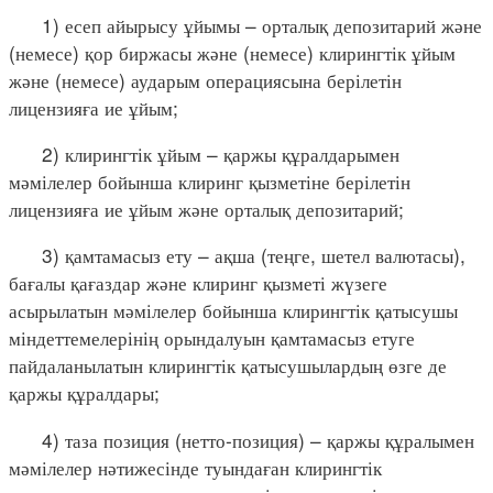
1) есеп айырысу ұйымы – орталық депозитарий және
(немесе) қор биржасы және (немесе) клирингтік ұйым
және (немесе) аударым операциясына берілетін
лицензияға ие ұйым;
2) клирингтік ұйым – қаржы құралдарымен
мәмілелер бойынша клиринг қызметіне берілетін
лицензияға ие ұйым және орталық депозитарий;
3) қамтамасыз ету – ақша (теңге, шетел валютасы),
бағалы қағаздар және клиринг қызметі жүзеге
асырылатын мәмілелер бойынша клирингтік қатысушы
міндеттемелерінің орындалуын қамтамасыз етуге
пайдаланылатын клирингтік қатысушылардың өзге де
қаржы құралдары;
4) таза позиция (нетто-позиция) – қаржы құралымен
мәмілелер нәтижесінде туындаған клирингтік