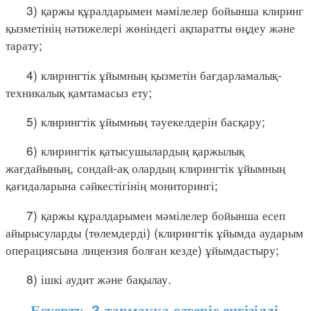
3) қаржы құралдарымен мәмілелер бойынша клиринг
қызметінің нәтижелері жөніндегі ақпаратты өңдеу және
тарату;
4) клирингтік ұйымның қызметін бағдарламалық-
техникалық қамтамасыз ету;
5) клирингтік ұйымның тәуекелдерін басқару;
6) клирингтік қатысушылардың қаржылық
жағдайының, сондай-ақ олардың клирингтік ұйымның
қағидаларына сәйкестігінің мониторингі;
7) қаржы құралдарымен мәмілелер бойынша есеп
айырысуларды (төлемдерді) (клирингтік ұйымда аударым
операциясына лицензия болған кезде) ұйымдастыру;
8) ішкі аудит және бақылау.
Ескерту. 3-тармаққа өзгеріс енгізілді –