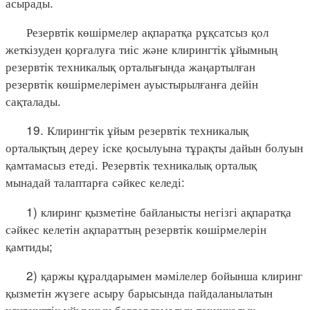
асырады.
Резервтік көшірмелер ақпаратқа рұқсатсыз қол
жеткізуден қорғалуға тиіс және клирингтік ұйымның
резервтік техникалық орталығында жаңартылған
резервтік көшірмелерімен ауыстырылғанға дейін
сақталады.
19. Клирингтік ұйым резервтік техникалық
орталықтың дереу іске қосылуына тұрақты дайын болуын
қамтамасыз етеді. Резервтік техникалық орталық
мынадай талаптарға сәйкес келеді:
1) клиринг қызметіне байланысты негізгі ақпаратқа
сәйкес келетін ақпараттың резервтік көшірмелерін
қамтиды;
2) қаржы құралдарымен мәмілелер бойынша клиринг
қызметін жүзеге асыру барысында пайдаланылатын
клирингтік ұйымның бағдарламалық-техникалық