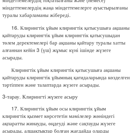
міндеттемелердің жаңа міндеттемелерге ауыстырылғаны
туралы хабарламаны жібереді.
16. Клирингтік ұйым клирингтік қатысушыға ақшаны
қайтаруды клирингтік ұйым клирингтік қатысушыдан
төлем деректемелері бар ақшаны қайтару туралы хатты
алғаннан кейін 3 (үш) жұмыс күні ішінде жүзеге
асырады.
Клирингтік ұйым клирингтік қатысушыға ақшаны
қайтаруды клирингтік ұйымның қағидаларында көзделген
тәртіппен және талаптарда жүзеге асырады.
3-тарау. Клирингті жүзеге асыру
17. Клирингтік ұйым осы клирингтік ұйым
клирингтік қызмет көрсететін мәмілелер жөніндегі
ақпаратты жинауды, өңдеуді және сақтауды жүзеге
асырады, алшақтықтар болған жағдайда оларды