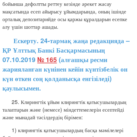
бойынша дефолтты реттеу кезінде әрекет жасау
мақсатында есеп айырысу ұйымдарында, оның ішінде
орталық депозитарийде осы қаржы құралдарын есепке
алу үшін шоттар ашады.
Ескерту. 24-тармақ жаңа редакцияда –
ҚР Ұлттық Банкі Басқармасының
07.10.2019
№ 165
(алғашқы ресми
жарияланған күнінен кейін күнтізбелік он
күн өткен соң қолданысқа енгізіледі)
қаулысымен.
25. Клирингтік ұйым клирингтік қатысушылардың
талаптарын және (немесе) міндеттемелерін есептейді
және мынадай тәсілдердің бірімен:
1) клирингтік қатысушылардың басқа мәмілелері