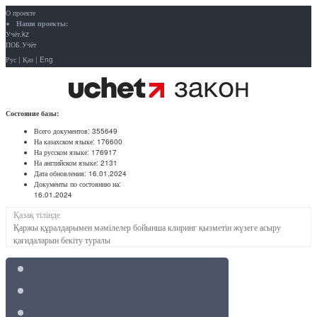
О проекте
Наши проекты:
Учёт.kz
ПОБ.Учёт
Рус
|
Қаз
|
Eng
Состояние базы:
Всего документов:
355649
На казахском языке:
176600
На русском языке:
176917
На английском языке:
2131
Дата обновления:
16.01.2024
Документы по состоянию на:
16.01.2024
Қазақ тілінде
Қаржы құралдарымен мәмілелер бойынша клиринг қызметін жүзеге асыру
қағидаларын бекіту туралы