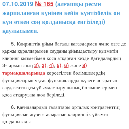
07.10.2019
№ 165
(алғашқы ресми
жарияланған күнінен кейін күнтізбелік он
күн өткен соң қолданысқа енгізіледі)
қаулысымен.
5. Клирингтік ұйым бағалы қағаздармен және өзге де
қаржы құралдарымен сауданы ұйымдастыру қызметін
клиринг қызметімен қоса атқарған кезде Қағидалардың
3-тармағының
,
,
,
,
және
2)
3)
4)
5)
6)
8)
көрсетілген бөлімшелердің
тармақшаларында
функцияларын ұқсас функцияларды жүзеге асыратын
сауда-саттықты ұйымдастырушының бөлімшелерімен
қоса атқаруына жол беріледі.
6. Қағидалардың талаптары орталық контрагенттің
функциясын жүзеге асыратын клирингтік ұйымға
қолданылады.