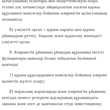
қатысушының талаптары мен міндеттемелерін өзара
есепке алу нәтижесінде айқындалатын аталған қаржы
құралымен мәмілелер бойынша клирингтік қатысушының
позициясы;
5) уәкілетті орган – қаржы нарығы мен қаржы
ұйымдарын реттеу, бақылау және қадағалау жөніндегі
уәкілетті орган.
3. Клирингтік ұйымның ұйымдық құрылымы негізгі
функциялары мыналар болып табылатын бөлімшені
қамтиды:
1) қаржы құралдарымен мәмілелер бойынша клиринг
қызметін жүзеге асыру;
2) маржалық жарналарды және клирингтік ұйымның
кепілдік немесе резервтік қорларының құрамындағы
ақшаны және өзге де қамтамасыз етуді инвестициялау;