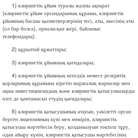
1) клирингтік ұйым туралы жалпы ақпарат
(клирингтік ұйым органдарының құрамы, клирингтік
ұйымның басшы қызметкерлерінің тегі, аты, әкесінің аты
(ол бар болса), орналасқан жері, байланыс
телефондары);
2) құрылтай құжаттары;
3) клирингтік ұйымның қағидалары;
4) клирингтік ұйымның кепілдік немесе резервтік
қорларының құрамына кіретін маржалық жарналар мен
ақша инвестициялаудың және клирингтік қатысушыларды
өзге де қамтамасыз етудің қағидалары;
5) клирингтік қатысушының атауын, уәкілетті орган
берген лицензияның күні мен нөмірін, клирингтік
қатысушы мәртебесін беру, қолданылуын тоқтата тұру,
одан айыру күнін, клирингтік қатысушы мәртебесінің