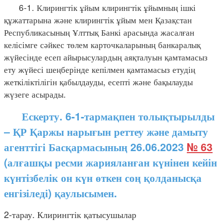
6-1. Клирингтік ұйым клирингтік ұйымның ішкі
құжаттарына және клирингтік ұйым мен Қазақстан
Республикасының Ұлттық Банкі арасында жасалған
келісімге сәйкес төлем карточкаларының банкаралық
жүйесінде есеп айырысулардың аяқталуын қамтамасыз
ету жүйесі шеңберінде кепілмен қамтамасыз етудің
жеткіліктілігін қабылдауды, есепті және бақылауды
жүзеге асырады.
Ескерту. 6-1-тармақпен толықтырылды
– ҚР Қаржы нарығын реттеу және дамыту
агенттігі Басқармасының 26.06.2023
№ 63
(алғашқы ресми жарияланған күнінен кейін
күнтізбелік он күн өткен соң қолданысқа
енгізіледі) қаулысымен.
2-тарау. Клирингтік қатысушылар