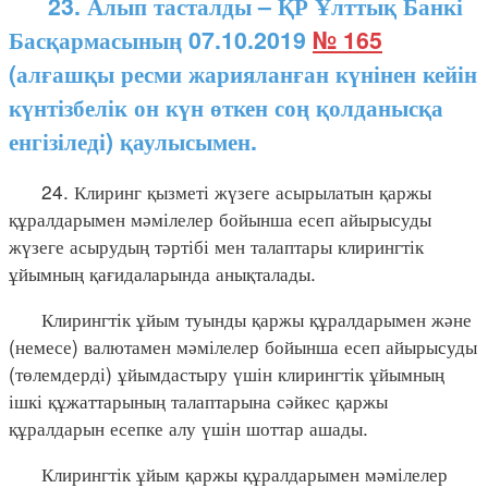
23. Алып тасталды – ҚР Ұлттық Банкі
Басқармасының 07.10.2019
№ 165
(алғашқы ресми жарияланған күнінен кейін
күнтізбелік он күн өткен соң қолданысқа
енгізіледі) қаулысымен.
24. Клиринг қызметі жүзеге асырылатын қаржы
құралдарымен мәмілелер бойынша есеп айырысуды
жүзеге асырудың тәртібі мен талаптары клирингтік
ұйымның қағидаларында анықталады.
Клирингтік ұйым туынды қаржы құралдарымен және
(немесе) валютамен мәмілелер бойынша есеп айырысуды
(төлемдерді) ұйымдастыру үшін клирингтік ұйымның
ішкі құжаттарының талаптарына сәйкес қаржы
құралдарын есепке алу үшін шоттар ашады.
Клирингтік ұйым қаржы құралдарымен мәмілелер