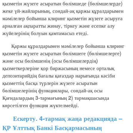
қызметін жүзеге асыратын бөлімшеде (бөлімшелерде)
жеке үй-жайларының, сондай-ақ қаржы құралдарымен
мәмілелер бойынша клиринг қызметін жүзеге асыруға
арналған ақпаратты жинау, тіркеу және есепке алу
жүйелерінің болуын қамтамасыз етеді.
Қаржы құралдарымен мәмілелер бойынша клиринг
қызметін жүзеге асыратын бөлімшеге (бөлімшелерге)
және осы бөлімшенің (осы бөлімшелердің)
қызметкерлеріне қор биржасының немесе орталық
депозитарийдің бағалы қағаздар нарығында кәсіби
қызметтің басқа түрлерін жүзеге асыратын
бөлімшелерінің функциялары, сондай-ақ осы
Қағидалардың 3-тармағының 2) тармақшасында
көрсетілген функция жүктелмейді.
Ескерту. 4-тармақ жаңа редакцияда –
ҚР Ұлттық Банкі Басқармасының