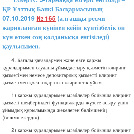
ҚР Ұлттық Банкі Басқармасының
07.10.2019
№ 165
(алғашқы ресми
жарияланған күнінен кейін күнтізбелік он
күн өткен соң қолданысқа енгізіледі)
қаулысымен.
4. Бағалы қағаздармен және өзге қаржы
құралдарымен сауданы ұйымдастыру қызметін клиринг
қызметімен немесе депозитарлық қызметті клиринг
қызметімен қоса атқаратын клирингтік ұйым:
1) қаржы құралдарымен мәмілелер бойынша клиринг
қызметі шеңберіндегі функцияларды жүзеге асыру үшін
ұйымдық құрылымында жекелеген бөлімшенің
(бөлімшелердің);
2) қаржы құралдарымен мәмілелер бойынша клиринг