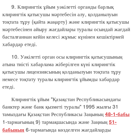
9. Клирингтік ұйым уәкілетті органды барлық
клирингтік қатысушы мәртебесін алу, қолданылуын
тоқтата тұру (қайта жаңарту) және клирингтік қатысушы
мәртебесінен айыру жағдайлары туралы осындай жағдай
басталғаннан кейін келесі жұмыс күнінен кешіктірмей
хабардар етеді.
10. Уәкілетті орган осы клирингтік қатысушының
атына тиісті хабарлама жіберілген күні клирингтік
қатысушы лицензиясының қолданылуын тоқтата тұру
немесе тоқтату туралы клирингтік ұйымды хабардар
етеді.
Клирингтік ұйым "Қазақстан Республикасындағы
банктер және банк қызметі туралы" 1995 жылғы 31
тамыздағы Қазақстан Республикасы Заңының
48-1-бабы
1-тармағының 9) тармақшасында және Заңның
51-
6-тармағында көзделген жағдайларды
бабының