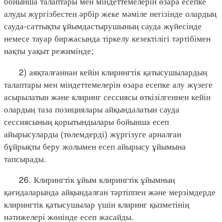
бойынша талаптары мен міндеттемелерін өзара есепке
алуды жүргізбестен әрбір жеке мәміле негізінде олардың
сауда-саттықты ұйымдастырушының сауда жүйесінде
немесе тауар биржасында тіркелу кезектілігі тәртібімен
нақты уақыт режимінде;
2) аяқталғаннан кейін клирингтік қатысушылардың
талаптары мен міндеттемелерін өзара есепке алу жүзеге
асырылатын және клиринг сессиясы өткізілгеннен кейін
олардың таза позициялары айқындалатын сауда
сессиясының қорытындылары бойынша есеп
айырысуларды (төлемдерді) жүргізуге арналған
бұйрықты беру жолымен есеп айырысу ұйымына
тапсырады.
26. Клирингтік ұйым клирингтік ұйымның
қағидаларында айқындалған тәртіппен және мерзімдерде
клирингтік қатысушылар үшін клиринг қызметінің
нәтижелері жөнінде есеп жасайды.