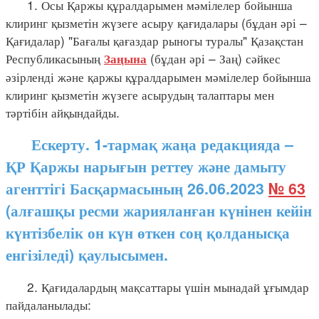
1. Осы Қаржы құралдарымен мәмілелер бойынша
клиринг қызметін жүзеге асыру қағидалары (бұдан әрі –
Қағидалар) "Бағалы қағаздар рыногы туралы" Қазақстан
Республикасының
(бұдан әрі – Заң) сәйкес
Заңына
әзірленді және қаржы құралдарымен мәмілелер бойынша
клиринг қызметін жүзеге асырудың талаптары мен
тәртібін айқындайды.
Ескерту. 1-тармақ жаңа редакцияда –
ҚР Қаржы нарығын реттеу және дамыту
агенттігі Басқармасының 26.06.2023
№ 63
(алғашқы ресми жарияланған күнінен кейін
күнтізбелік он күн өткен соң қолданысқа
енгізіледі) қаулысымен.
2. Қағидалардың мақсаттары үшін мынадай ұғымдар
пайдаланылады: