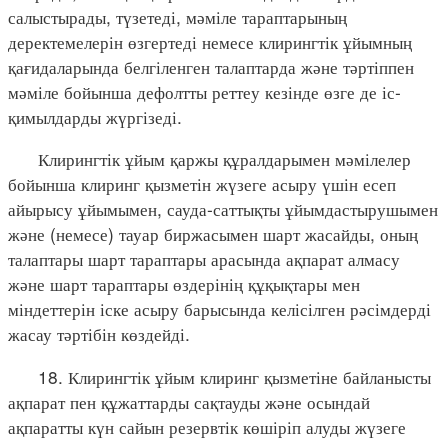
салыстырады, түзетеді, мәміле тараптарының
деректемелерін өзгертеді немесе клирингтік ұйымның
қағидаларында белгіленген талаптарда және тәртіппен
мәміле бойынша дефолтты реттеу кезінде өзге де іс-
қимылдарды жүргізеді.
Клирингтік ұйым қаржы құралдарымен мәмілелер
бойынша клиринг қызметін жүзеге асыру үшін есеп
айырысу ұйымымен, сауда-саттықты ұйымдастырушымен
және (немесе) тауар биржасымен шарт жасайды, оның
талаптары шарт тараптары арасында ақпарат алмасу
және шарт тараптары өздерінің құқықтары мен
міндеттерін іске асыру барысында келісілген рәсімдерді
жасау тәртібін көздейді.
18. Клирингтік ұйым клиринг қызметіне байланысты
ақпарат пен құжаттарды сақтауды және осындай
ақпаратты күн сайын резервтік көшіріп алуды жүзеге