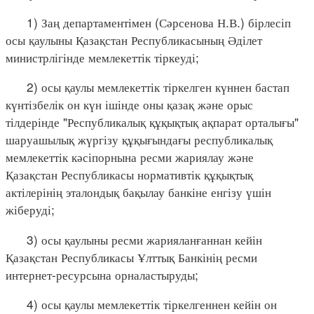
1) Заң департаментімен (Сәрсенова Н.В.) бірлесіп
осы қаулыны Қазақстан Республикасының Әділет
министрлігінде мемлекеттік тіркеуді;
2) осы қаулы мемлекеттік тіркелген күннен бастап
күнтізбелік он күн ішінде оны қазақ және орыс
тілдерінде "Республикалық құқықтық ақпарат орталығы"
шаруашылық жүргізу құқығындағы республикалық
мемлекеттік кәсіпорнына ресми жариялау және
Қазақстан Республикасы нормативтік құқықтық
актілерінің эталондық бақылау банкіне енгізу үшін
жіберуді;
3) осы қаулыны ресми жарияланғаннан кейін
Қазақстан Республикасы Ұлттық Банкінің ресми
интернет-ресурсына орналастыруды;
4) осы қаулы мемлекеттік тіркелгеннен кейін он