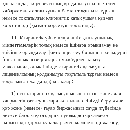
қоспағанда, лицензиясының қолданылуы көрсетілген
хабарламаны алған күннен бастап тоқтатыла тұрған
немесе тоқтатылған клирингтік қатысушыға қызмет
көрсетпейді (қызмет көрсетуін тоқтатады).
11. Клирингтік ұйым клирингтік қатысушының
міндеттемелерін толық немесе ішінара орындамау не
тиісінше орындамау фактісін реттеу бойынша рәсімдерді
(оның ашық позицияларын мәжбүрлеп тарату
мақсатында, оның ішінде клирингтік қатысушы
лицензиясының қолданылуы тоқтатыла тұрған немесе
тоқтатылған жағдайда) мыналар:
1) осы клирингтік қатысушының атынан және адал
клирингтік қатысушылардың атынан өтінімді беру және
қор және (немесе) тауар биржасының сауда жүйесінде
немесе бағалы қағаздардың ұйымдастырылмаған
нарығында қаржы құралдарымен мәмілелерді жасасу;