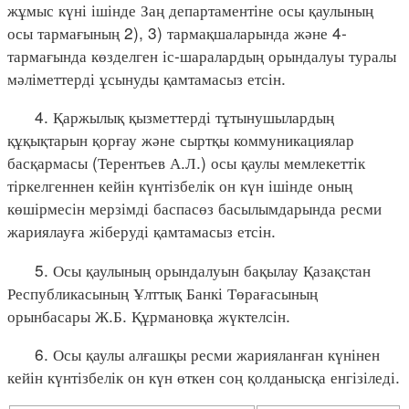
жұмыс күні ішінде Заң департаментіне осы қаулының
осы тармағының 2), 3) тармақшаларында және 4-
тармағында көзделген іс-шаралардың орындалуы туралы
мәліметтерді ұсынуды қамтамасыз етсін.
4. Қаржылық қызметтерді тұтынушылардың
құқықтарын қорғау және сыртқы коммуникациялар
басқармасы (Терентьев А.Л.) осы қаулы мемлекеттік
тіркелгеннен кейін күнтізбелік он күн ішінде оның
көшірмесін мерзімді баспасөз басылымдарында ресми
жариялауға жіберуді қамтамасыз етсін.
5. Осы қаулының орындалуын бақылау Қазақстан
Республикасының Ұлттық Банкі Төрағасының
орынбасары Ж.Б. Құрмановқа жүктелсін.
6. Осы қаулы алғашқы ресми жарияланған күнінен
кейін күнтізбелік он күн өткен соң қолданысқа енгізіледі.