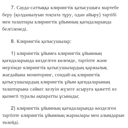
7. Сауда-саттыққа клирингтік қатысушыға мәртебе
беру (қолданылуын тоқтата тұру, одан айыру) тәртібі
мен талаптары клирингтік ұйымның қағидаларында
белгіленеді.
8. Клирингтік қатысушылар:
1) клирингтік ұйымға клирингтік ұйымның
қағидаларында көзделген көлемде, тәртіпте және
мерзімде клирингтік қатысушылардың қаржылық
жағдайына мониторинг, сондай-ақ клирингтік
қатысушылардың клирингтік ұйым қағидаларының
талаптарына сәйкес келуін жүзеге асыруға қажетті өз
қызметі туралы ақпаратты ұсынады;
2) клирингтік ұйымның қағидаларында көзделген
тәртіпте клирингтік ұйымның жарналары мен алымдарын
төлейді.