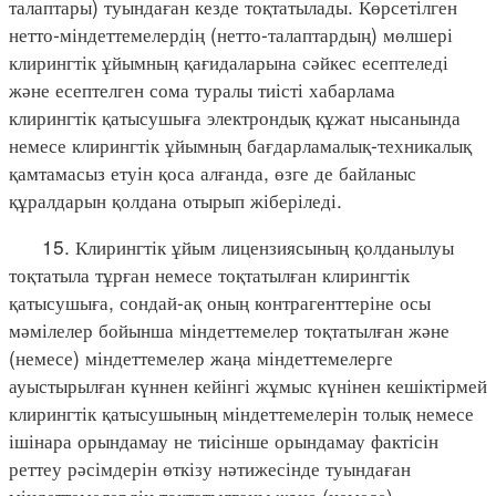
талаптары) туындаған кезде тоқтатылады. Көрсетілген
нетто-міндеттемелердің (нетто-талаптардың) мөлшері
клирингтік ұйымның қағидаларына сәйкес есептеледі
және есептелген сома туралы тиісті хабарлама
клирингтік қатысушыға электрондық құжат нысанында
немесе клирингтік ұйымның бағдарламалық-техникалық
қамтамасыз етуін қоса алғанда, өзге де байланыс
құралдарын қолдана отырып жіберіледі.
15. Клирингтік ұйым лицензиясының қолданылуы
тоқтатыла тұрған немесе тоқтатылған клирингтік
қатысушыға, сондай-ақ оның контрагенттеріне осы
мәмілелер бойынша міндеттемелер тоқтатылған және
(немесе) міндеттемелер жаңа міндеттемелерге
ауыстырылған күннен кейінгі жұмыс күнінен кешіктірмей
клирингтік қатысушының міндеттемелерін толық немесе
ішінара орындамау не тиісінше орындамау фактісін
реттеу рәсімдерін өткізу нәтижесінде туындаған
міндеттемелердің тоқтатылғаны және (немесе)