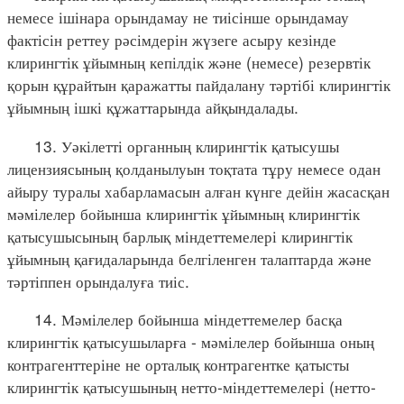
немесе ішінара орындамау не тиісінше орындамау
фактісін реттеу рәсімдерін жүзеге асыру кезінде
клирингтік ұйымның кепілдік және (немесе) резервтік
қорын құрайтын қаражатты пайдалану тәртібі клирингтік
ұйымның ішкі құжаттарында айқындалады.
13. Уәкілетті органның клирингтік қатысушы
лицензиясының қолданылуын тоқтата тұру немесе одан
айыру туралы хабарламасын алған күнге дейін жасасқан
мәмілелер бойынша клирингтік ұйымның клирингтік
қатысушысының барлық міндеттемелері клирингтік
ұйымның қағидаларында белгіленген талаптарда және
тәртіппен орындалуға тиіс.
14. Мәмілелер бойынша міндеттемелер басқа
клирингтік қатысушыларға - мәмілелер бойынша оның
контрагенттеріне не орталық контрагентке қатысты
клирингтік қатысушының нетто-міндеттемелері (нетто-