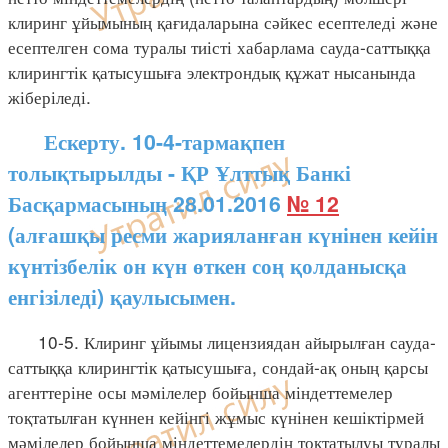
клиринг ұйымының қағидаларына сәйкес есептеледі және
есептелген сома туралы тиісті хабарлама сауда-саттыққа
клирингтік қатысушыға электрондық құжат нысанында
жіберіледі.
Ескерту. 10-4-тармақпен
толықтырылды - ҚР Ұлттық Банкі
Басқармасының 28.01.2016
№ 12
(алғашқы ресми жарияланған күнінен кейін
күнтізбелік он күн өткен соң қолданысқа
енгізіледі) қаулысымен.
10-5. Клиринг ұйымы лицензиядан айырылған сауда-
саттыққа клирингтік қатысушыға, сондай-ақ оның қарсы
агенттеріне осы мәмілелер бойынша міндеттемелер
тоқтатылған күннен кейінгі жұмыс күнінен кешіктірмей
мәмілелер бойынша міндеттемелердің тоқтатылуы туралы