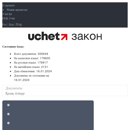
О проекте
Наши проекты:
Учёт.kz
ПОБ.Учёт
Рус
|
Қаз
|
Eng
Состояние базы:
Всего документов:
355649
На казахском языке:
176600
На русском языке:
176917
На английском языке:
2131
Дата обновления:
16.01.2024
Документы по состоянию на:
16.01.2024
Документы
Қазақ тілінде