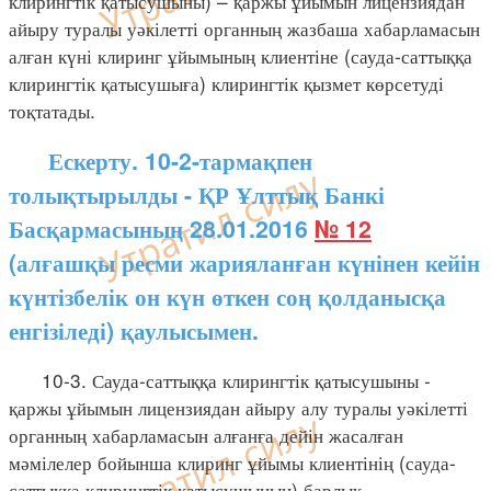
клирингтік қатысушыны) – қаржы ұйымын лицензиядан
айыру туралы уәкілетті органның жазбаша хабарламасын
алған күні клиринг ұйымының клиентіне (сауда-саттыққа
клирингтік қатысушыға) клирингтік қызмет көрсетуді
тоқтатады.
Ескерту. 10-2-тармақпен
толықтырылды - ҚР Ұлттық Банкі
Басқармасының 28.01.2016
№ 12
(алғашқы ресми жарияланған күнінен кейін
күнтізбелік он күн өткен соң қолданысқа
енгізіледі) қаулысымен.
10-3. Сауда-саттыққа клирингтік қатысушыны -
қаржы ұйымын лицензиядан айыру алу туралы уәкілетті
органның хабарламасын алғанға дейін жасалған
мәмілелер бойынша клиринг ұйымы клиентінің (сауда-
саттыққа клирингтік қатысушының) барлық