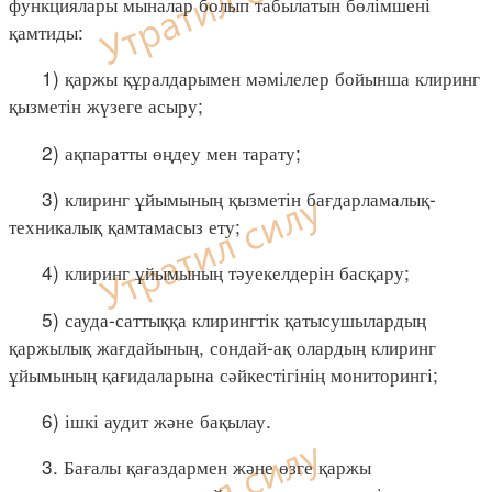
функциялары мыналар болып табылатын бөлімшені
қамтиды:
1) қаржы құралдарымен мәмілелер бойынша клиринг
қызметін жүзеге асыру;
2) ақпаратты өңдеу мен тарату;
3) клиринг ұйымының қызметін бағдарламалық-
техникалық қамтамасыз ету;
4) клиринг ұйымының тәуекелдерін басқару;
5) сауда-саттыққа клирингтік қатысушылардың
қаржылық жағдайының, сондай-ақ олардың клиринг
ұйымының қағидаларына сәйкестігінің мониторингі;
6) ішкі аудит және бақылау.
3. Бағалы қағаздармен және өзге қаржы