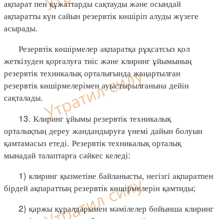
ақпарат пен құжаттарды сақтауды және осындай
ақпаратты күн сайын резервтік көшіріп алуды жүзеге
асырады.
Резервтік көшірмелер ақпаратқа рұқсатсыз қол
жеткізуден қорғалуға тиіс және клиринг ұйымының
резервтік техникалық орталығында жаңартылған
резервтік көшірмелерімен ауыстырылғанына дейін
сақталады.
13. Клиринг ұйымы резервтік техникалық
орталықтың дереу жандандыруға үнемі дайын болуын
қамтамасыз етеді. Резервтік техникалық орталық
мынадай талаптарға сәйкес келеді:
1) клиринг қызметіне байланысты, негізгі ақпаратпен
бірдей ақпараттың резервтік көшірмелерін қамтиды;
2) қаржы құралдарымен мәмілелер бойынша клиринг