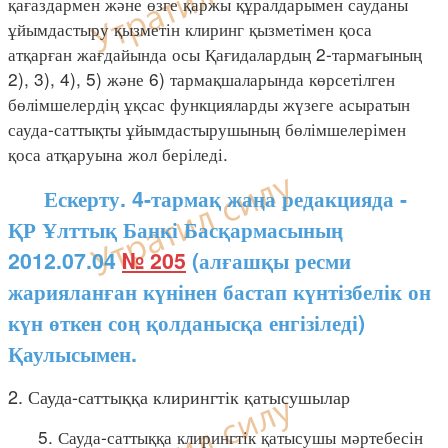
қағаздармен және өзге қаржы құралдарымен сауданы
ұйымдастыру қызметін клиринг қызметімен қоса
атқарған жағдайында осы Қағидалардың 2-тармағының
2), 3), 4), 5) және 6) тармақшаларында көрсетілген
бөлімшелердің ұқсас функцияларды жүзеге асыратын
сауда-саттықты ұйымдастырушының бөлімшелерімен
қоса атқаруына жол беріледі.
Ескерту. 4-тармақ жаңа редакцияда -
ҚР Ұлттық Банкі Басқармасының
2012.07.04
№ 205
(алғашқы ресми
жарияланған күнінен бастап күнтізбелік он
күн өткен соң қолданысқа енгізіледі)
Қаулысымен.
2. Сауда-саттыққа клирингтік қатысушылар
5. Сауда-саттыққа клирингтік қатысушы мәртебесін