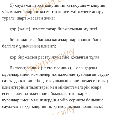
5) сауда-саттыққа клирингтік қатысушы – клиринг
ұйымымен клиринг қызметін көрсетуді жүзеге асыру
туралы шарт жасаған және:
қор (және) немесе тауар биржасының мүшесі;
биржадан тыс бағалы қағаздар нарығының баға
белгілеу ұйымының клиенті;
қор биржасын растау жүйесіне қосылған тұлға;
6) таза позиция (нетто-позиция) – осы қаржы
құралдарымен мәмілелер нәтижесінде туындаған сауда-
саттыққа клирингтік қатысушының және (немесе) оның
клиенттерінің талаптары мен міндеттемелерін өзара
есепке алу нәтижесінде айқындалатын, қаржы
құралдарымен мәмілелердің әрбір сериясы бойынша
сауда-саттыққа клирингтік қатысушының позициясы;