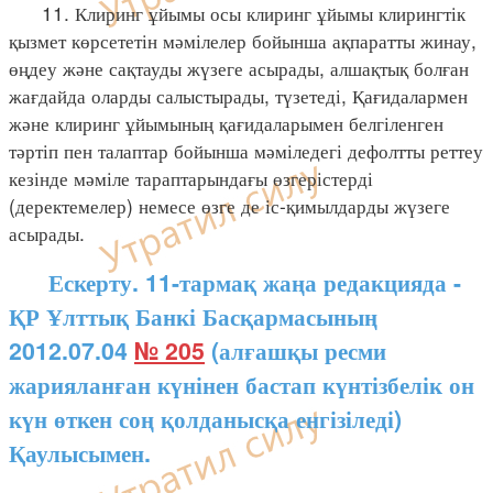
11. Клиринг ұйымы осы клиринг ұйымы клирингтік
қызмет көрсететін мәмілелер бойынша ақпаратты жинау,
өңдеу және сақтауды жүзеге асырады, алшақтық болған
жағдайда оларды салыстырады, түзетеді, Қағидалармен
және клиринг ұйымының қағидаларымен белгіленген
тәртіп пен талаптар бойынша мәміледегі дефолтты реттеу
кезінде мәміле тараптарындағы өзгерістерді
(деректемелер) немесе өзге де іс-қимылдарды жүзеге
асырады.
Ескерту. 11-тармақ жаңа редакцияда -
ҚР Ұлттық Банкі Басқармасының
2012.07.04
№ 205
(алғашқы ресми
жарияланған күнінен бастап күнтізбелік он
күн өткен соң қолданысқа енгізіледі)
Қаулысымен.