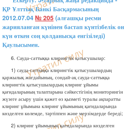
ҚР Ұлттық Банкі Басқармасының
2012.07.04
№ 205
(алғашқы ресми
жарияланған күнінен бастап күнтізбелік он
күн өткен соң қолданысқа енгізіледі)
Қаулысымен.
6. Сауда-саттыққа клирингтік қатысушылар:
1) сауда-саттыққа клирингтік қатысушылардың
қаржылық жағдайының, сондай-ақ сауда-саттыққа
клирингтік қатысушылардың клиринг ұйымы
қағидаларының талаптарына сәйкестігінің мониторингін
жүзеге асыру үшін қажет өз қызметі туралы ақпаратты
клиринг ұйымына клиринг ұйымының қағидаларында
көзделген көлемде, тәртіппен және мерзімдерде береді;
2) клиринг ұйымының қағидаларында көзделген