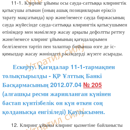
11-1. Клиринг ұйымы осы сауда-саттыққа клирингтік
қатысушы атынан (оның ашық позицияларын еріксіз
тарату мақсатында) қор және/немесе сауда биржасының
сауда жүйесінде сауда-саттыққа клирингтік қатысушымен
өтінімдер мен мәмілелер жасау арқылы дефолтты реттеу
және/немесе клиринг ұйымының қағидаларымен
белгіленген тәртіп пен талаптар бойынша өзге де іс-
қимылдар жасау жөніндегі рәсімдерді жүзеге асырады.
Ескерту. Қағидалар 11-1-тармақпен
толықтырылды - ҚР Ұлттық Банкі
Басқармасының 2012.07.04
№ 205
(алғашқы ресми жарияланған күнінен
бастап күнтізбелік он күн өткен соң
қолданысқа енгізіледі) Қаулысымен.
12. Клиринг ұйымы клиринг қызметіне байланысты