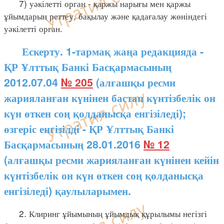
7) уәкілетті орган - қаржы нарығы мен қаржы
ұйымдарын реттеу, бақылау және қадағалау жөніндегі
уәкілетті орган.
Ескерту. 1-тармақ жаңа редакцияда -
ҚР Ұлттық Банкі Басқармасының
2012.07.04
№ 205
(алғашқы ресми
жарияланған күнінен бастап күнтізбелік он
күн өткен соң қолданысқа енгізіледі);
өзгеріс енгізілді - ҚР Ұлттық Банкі
Басқармасының 28.01.2016
№ 12
(алғашқы ресми жарияланған күнінен кейін
күнтізбелік он күн өткен соң қолданысқа
енгізіледі) қаулыларымен.
2. Клиринг ұйымының ұйымдық құрылымы негізгі