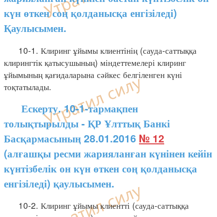
күн өткен соң қолданысқа енгізіледі)
Қаулысымен.
10-1. Клиринг ұйымы клиентінің (сауда-саттыққа
клирингтік қатысушының) міндеттемелері клиринг
ұйымының қағидаларына сәйкес белгіленген күні
тоқтатылады.
Ескерту. 10-1-тармақпен
толықтырылды - ҚР Ұлттық Банкі
Басқармасының 28.01.2016
№ 12
(алғашқы ресми жарияланған күнінен кейін
күнтізбелік он күн өткен соң қолданысқа
енгізіледі) қаулысымен.
10-2. Клиринг ұйымы клиентті (сауда-саттыққа