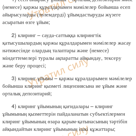
(немесе) қаржы құралдарымен мәмілелер бойынша есеп
айырысуларды (төлемдерді) ұйымдастыруды жүзеге
асыратын өзге ұйым;
2) клиринг – сауда-саттыққа клирингтік
қатысушылардың қаржы құралдарымен мәмілелер жасау
нәтижесінде олардың талаптары және (немесе)
міндеттемелері туралы ақпаратты айқындау, тексеру
және беру процесі;
3) клиринг ұйымы – қаржы құралдарымен мәмілелер
бойынша клиринг қызметі лицензиясына ие ұйым және
орталық депозитарий;
4) клиринг ұйымының қағидалары – клиринг
ұйымының қызметтерін пайдаланатын субъектілермен
клиринг ұйымының өзара қарым-қатынасының тәртібін
айқындайтын клиринг ұйымының ішкі құжаттары;