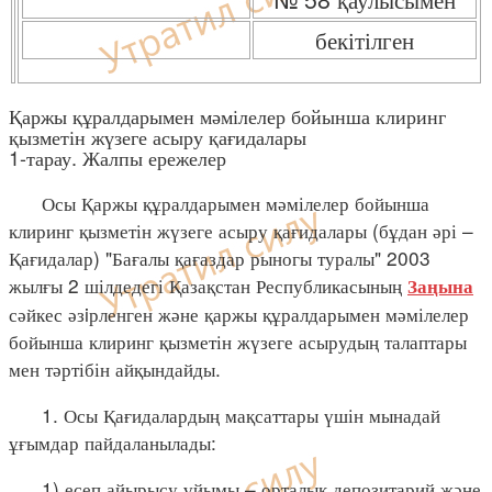
бекітілген
Қаржы құралдарымен мәмілелер бойынша клиринг
қызметін жүзеге асыру қағидалары
1-тарау. Жалпы ережелер
Осы Қаржы құралдарымен мәмілелер бойынша
клиринг қызметін жүзеге асыру қағидалары (бұдан әрі –
Қағидалар) "Бағалы қағаздар рыногы туралы" 2003
жылғы 2 шілдедегі Қазақстан Республикасының
Заңына
сәйкес әзiрленген және қаржы құралдарымен мәмілелер
бойынша клиринг қызметін жүзеге асырудың талаптары
мен тәртібін айқындайды.
1. Осы Қағидалардың мақсаттары үшін мынадай
ұғымдар пайдаланылады:
1) есеп айырысу ұйымы – орталық депозитарий және