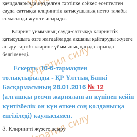
қағидаларында көзделген тәртіпке сәйкес есептелген
сауда-саттыққа клирингтік қатысушының нетто-талабы
сомасында жүзеге асырады.
Клиринг ұйымының сауда-саттыққа клирингтік
қатысушыға өзге жағдайларда ақшаны қайтаруды жүзеге
асыру тәртібі клиринг ұйымының қағидаларында
белгіленеді.
Ескерту. 10-6-тармақпен
толықтырылды - ҚР Ұлттық Банкі
Басқармасының 28.01.2016
№ 12
(алғашқы ресми жарияланған күнінен кейін
күнтізбелік он күн өткен соң қолданысқа
енгізіледі) қаулысымен.
3. Клирингті жүзеге асыру