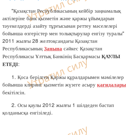
"Қазақстан Республикасының кейбір заңнамалық
актілеріне банк қызметін және қаржы ұйымдарын
тәуекелдерді азайту тұрғысынан реттеу мәселелері
бойынша өзгерістер мен толықтырулар енгізу туралы"
2011 жылғы 28 желтоқсандағы Қазақстан
Республикасының
сәйкес Қазақстан
Заңына
Республикасы Ұлттық Банкінің Басқармасы
ҚАУЛЫ
:
ЕТЕДІ
1. Қоса берілген Қаржы құралдарымен мәмілелер
бойынша клиринг қызметін жүзеге асыру
қағидалары
бекітілсін.
2. Осы қаулы 2012 жылғы 1 шілдеден бастап
қолданысқа енгізіледі.