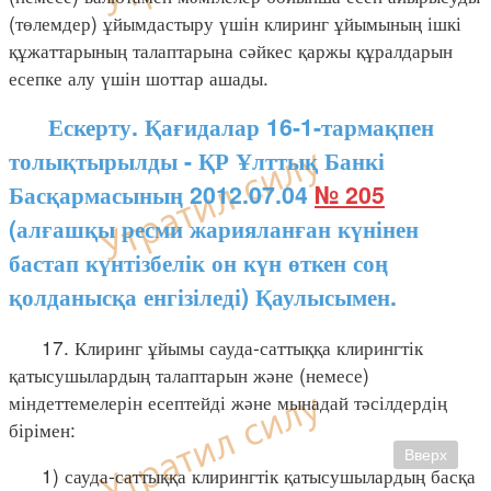
(төлемдер) ұйымдастыру үшін клиринг ұйымының ішкі
құжаттарының талаптарына сәйкес қаржы құралдарын
есепке алу үшін шоттар ашады.
Ескерту. Қағидалар 16-1-тармақпен
толықтырылды - ҚР Ұлттық Банкі
Басқармасының 2012.07.04
№ 205
(алғашқы ресми жарияланған күнінен
бастап күнтізбелік он күн өткен соң
қолданысқа енгізіледі) Қаулысымен.
17. Клиринг ұйымы сауда-саттыққа клирингтік
қатысушылардың талаптарын және (немесе)
міндеттемелерін есептейді және мынадай тәсілдердің
бірімен:
Вверх
1) сауда-саттыққа клирингтік қатысушылардың басқа