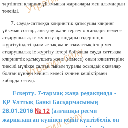
тәртіппен клиринг ұйымының жарналары мен алымдарын
төлейді.
7. Сауда-саттыққа клирингтік қатысушы клиринг
ұйымын соттар, анықтау және тергеу органдары немесе
атқарушылық іс жүргізу органдары өздерінің іс
жүргізуіндегі қылмыстық және азаматтық істер мен
атқарушылық іс жүргізу істері бойынша сауда-саттыққа
клирингтік қатысушыға және (немесе) оның клиенттеріне
тиесілі мүлікке салған тыйым туралы осындай оқиғалар
болған күннен кейінгі келесі күннен кешіктірмей
хабардар етеді.
Ескерту. 7-тармақ жаңа редакцияда -
ҚР Ұлттық Банкі Басқармасының
28.01.2016
№ 12
(алғашқы ресми
жарияланған күнінен кейін күнтізбелік он