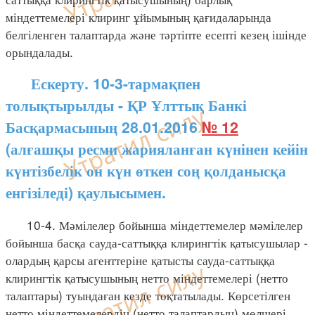
міндеттемелері клиринг ұйымының қағидаларында
белгіленген талаптарда және тәртіпте есепті кезең ішінде
орындалады.
Ескерту. 10-3-тармақпен
толықтырылды - ҚР Ұлттық Банкі
Басқармасының 28.01.2016
№ 12
(алғашқы ресми жарияланған күнінен кейін
күнтізбелік он күн өткен соң қолданысқа
енгізіледі) қаулысымен.
10-4. Мәмілелер бойынша міндеттемелер мәмілелер
бойынша басқа сауда-саттыққа клирингтік қатысушылар -
олардың қарсы агенттеріне қатысты сауда-саттыққа
клирингтік қатысушының нетто міндеттемелері (нетто
талаптары) туындаған кезде тоқтатылады. Көрсетілген
нетто міндеттемелердің (нетто талаптардың) мөлшері