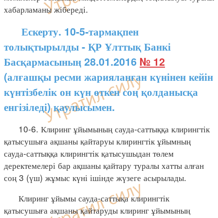
хабарламаны жібереді.
Ескерту. 10-5-тармақпен
толықтырылды - ҚР Ұлттық Банкі
Басқармасының 28.01.2016
№ 12
(алғашқы ресми жарияланған күнінен кейін
күнтізбелік он күн өткен соң қолданысқа
енгізіледі) қаулысымен.
10-6. Клиринг ұйымының сауда-саттыққа клирингтік
қатысушыға ақшаны қайтаруы клирингтік ұйымның
сауда-саттыққа клирингтік қатысушыдан төлем
деректемелері бар ақшаны қайтару туралы хатты алған
соң 3 (үш) жұмыс күні ішінде жүзеге асырылады.
Клиринг ұйымы сауда-саттықа клирингтік
қатысушыға ақшаны қайтаруды клиринг ұйымының