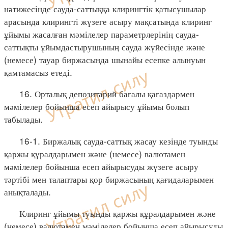
нәтижесінде сауда-саттыққа клирингтік қатысушылар
арасында клирингті жүзеге асыру мақсатында клиринг
ұйымы жасалған мәмілелер параметрлерінің сауда-
саттықты ұйымдастырушының сауда жүйесінде және
(немесе) тауар биржасында шынайы есепке алынуын
қамтамасыз етеді.
16. Орталық депозитарий бағалы қағаздармен
мәмілелер бойынша есеп айырысу ұйымы болып
табылады.
16-1. Биржалық сауда-саттық жасау кезінде туынды
қаржы құралдарымен және (немесе) валютамен
мәмілелер бойынша есеп айырысуды жүзеге асыру
тәртібі мен талаптары қор биржасының қағидаларымен
анықталады.
Клиринг ұйымы туынды қаржы құралдарымен және
(немесе) валютамен мәмілелер бойынша есеп айырысуды