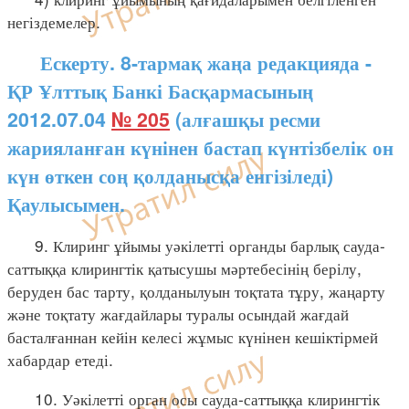
негіздемелер.
Ескерту. 8-тармақ жаңа редакцияда -
ҚР Ұлттық Банкі Басқармасының
2012.07.04
№ 205
(алғашқы ресми
жарияланған күнінен бастап күнтізбелік он
күн өткен соң қолданысқа енгізіледі)
Қаулысымен.
9. Клиринг ұйымы уәкілетті органды барлық сауда-
саттыққа клирингтік қатысушы мәртебесінің берілу,
беруден бас тарту, қолданылуын тоқтата тұру, жаңарту
және тоқтату жағдайлары туралы осындай жағдай
басталғаннан кейін келесі жұмыс күнінен кешіктірмей
хабардар етеді.
10. Уәкілетті орган осы сауда-саттыққа клирингтік