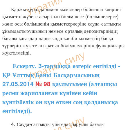
Қаржы құралдарымен мәмілелер бойынша клиринг
қызметін жүзеге асыратын бөлімшеге (бөлімшелерге)
және осы бөлімшенің қызметкерлеріне сауда-саттықты
ұйымдастырушының немесе орталық депозитарийдің
бағалы қағаздар нарығында кәсіби қызметтің басқа
түрлерін жүзеге асыратын бөлімшелерінің функциялары
жүктелмейді.
Ескерту. 3-тармаққа өзгеріс енгізілді -
ҚР Ұлттық Банкі Басқармасының
27.05.2014
№ 98
қаулысымен (алғашқы
ресми жарияланған күнінен кейін
күнтізбелік он күн өткен соң қолданысқа
енгізіледі).
4. Сауда-саттықты ұйымдастырушы бағалы