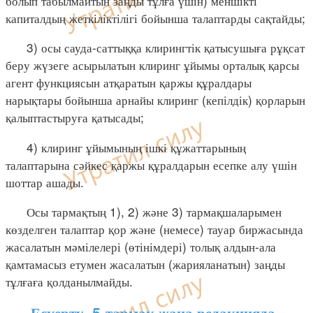
болып табылмайтын заңды тұлға үшін) меншікті
капиталдың жеткіліктілігі бойынша талаптарды сақтайды;
3) осы сауда-саттыққа клирингтік қатысушыға рұқсат
беру жүзеге асырылатын клиринг ұйымы орталық қарсы
агент функциясын атқаратын қаржы құралдары
нарықтары бойынша арнайы клиринг (кепілдік) қорларын
қалыптастыруға қатысады;
4) клиринг ұйымының ішкі құжаттарының
талаптарына сәйкес қаржы құралдарын есепке алу үшін
шоттар ашады.
Осы тармақтың 1), 2) және 3) тармақшаларымен
көзделген талаптар қор және (немесе) тауар биржасында
жасалатын мәмілелері (өтінімдері) толық алдын-ала
қамтамасыз етумен жасалатын (жарияланатын) заңды
тұлғаға қолданылмайды.
Ескерту. 5-тармақ жаңа редакцияда -