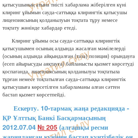
қатысушының атына тиісті хабарлама жіберілген күні
клиринг ұйымын сауда-саттыққа клирингтік қатысушы
лицензиясының қолданылуын тоқтата тұру немесе
тоқтату жөнінде хабардар етеді.
Клиринг ұйымы осы сауда-саттыққа клирингтік
қатысушымен осының алдында жасалған мәмілелерді
(осының алдында айқындалған (таза) позиция) орындауға
(есеп айырысуды аяқтауға) байланысты қызмет көрсетуді
қоспағанда, лицензиясының қолданылуы тоқтатыла
тұрған немесе тоқтатылған сауда-саттыққа клирингтік
қатысушыға көрсетілген хабарламаны алған сәттен
бастап қызмет көрсетпейді.
Ескерту. 10-тармақ жаңа редакцияда -
ҚР Ұлттық Банкі Басқармасының
2012.07.04
№ 205
(алғашқы ресми
жарияланған күнінен бастап күнтізбелік он