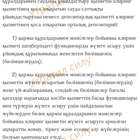
құралдарымен сауданы ұйымдастыру қызметін клиринг
қызметімен қоса атқаратын сауда-саттықты
ұйымдастырушы немесе депозитарлық қызметті клиринг
қызметімен қоса атқаратын орталық депозитарий:
1) қаржы құралдарымен мәмілелер бойынша клиринг
қызметі шеңберіндегі функцияларды жүзеге асыру үшін
ұйымдық құрылымында жекелеген бөлімшенің
(бөлімшелердің);
2) қаржы құралдарымен мәмілелер бойынша клиринг
қызметін жүзеге асыратын бөлімшенің (бөлімшелердің)
жеке үй-жайларының, сондай-ақ бөлімшелер бағалы
қағаздар нарығында кәсіби қызметтің басқа функциялары
мен түрлерін жүзеге асыру үшін пайдаланатын
жүйелерден бөлек қаржы құралдарымен мәмілелер
бойынша клиринг қызметін жүзеге асыруға арналған
ақпаратты жинау, тіркеу және есепке алу жүйелерінің
болуын қамтамасыз етеді.