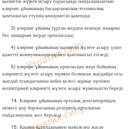
қызметін жүзеге асыру барысында пайдаланылатын
клиринг ұйымының бағдарламалық-техникалық
қамтамасыз етуінің көшірмесін қамтиды;
3) клиринг ұйымы тұрған жерден кемінде жиырма
бес шақырым жерде орналасады;
4) клиринг ұйымының қызметін жүзеге асыру үшін
қажетті коммуникациялармен қамтамасыз етіледі;
5) клиринг ұйымының орналасқан жері бойынша
клирингті жүзеге асыру мүмкін болмаған жағдайда осы
жағдай туындағаннан кейін келесі жұмыс күнінен
кешіктірмей клирингті жүзеге асыру мүмкіндігін береді.
14. Клиринг ұйымының орталық депозитарийдің
немесе қор биржасының резервтік орталығын
пайдалануына жол беріледі.
15. Қаржы құралдарымен мәмілелер жасау