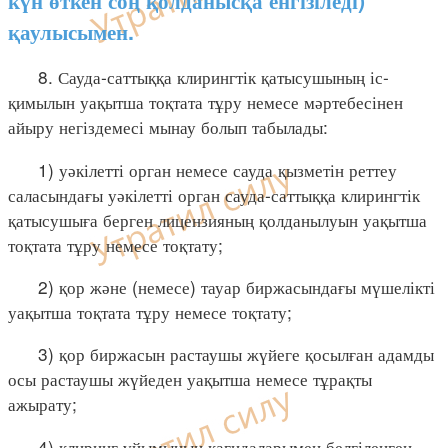
күн өткен соң қолданысқа енгізіледі)
қаулысымен.
8. Сауда-саттыққа клирингтік қатысушының іс-
қимылын уақытша тоқтата тұру немесе мәртебесінен
айыру негіздемесі мынау болып табылады:
1) уәкілетті орган немесе сауда қызметін реттеу
саласындағы уәкілетті орган сауда-саттыққа клирингтік
қатысушыға берген лицензияның қолданылуын уақытша
тоқтата тұру немесе тоқтату;
2) қор және (немесе) тауар биржасындағы мүшелікті
уақытша тоқтата тұру немесе тоқтату;
3) қор биржасын растаушы жүйеге қосылған адамды
осы растаушы жүйеден уақытша немесе тұрақты
ажырату;
4) клиринг ұйымының қағидаларымен белгіленген