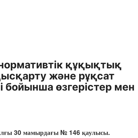
 нормативтік құқықтық
қысқарту және рұқсат
і бойынша өзгерістер мен
ылғы 30 мамырдағы № 146 қаулысы.