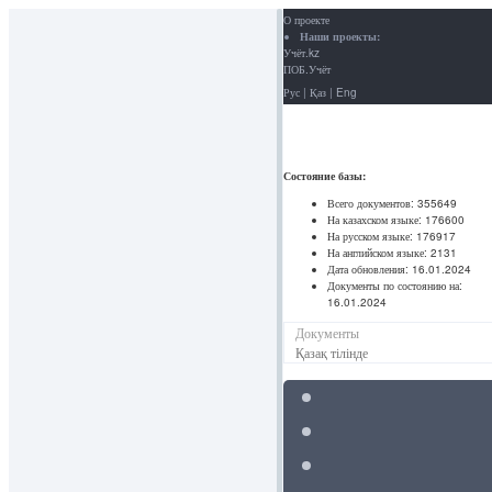
О проекте
Наши проекты:
Учёт.kz
ПОБ.Учёт
Рус
|
Қаз
|
Eng
Состояние базы:
Всего документов:
355649
На казахском языке:
176600
На русском языке:
176917
На английском языке:
2131
Дата обновления:
16.01.2024
Документы по состоянию на:
16.01.2024
Документы
Қазақ тілінде